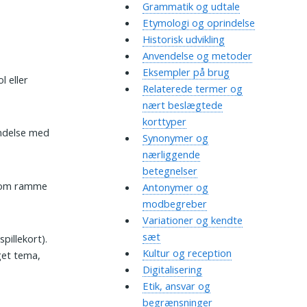
Grammatik og udtale
Etymologi og oprindelse
Historisk udvikling
Anvendelse og metoder
Eksempler på brug
 eller
Relaterede termer og
nært beslægtede
korttyper
bindelse med
Synonymer og
nærliggende
betegnelser
 som ramme
Antonymer og
modbegreber
Variationer og kendte
sæt
spillekort).
Kultur og reception
get tema,
Digitalisering
Etik, ansvar og
begrænsninger