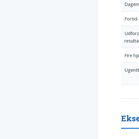
Dagens
Fortid
Udford
resulta
Fire hj
Ugentli
Ekse