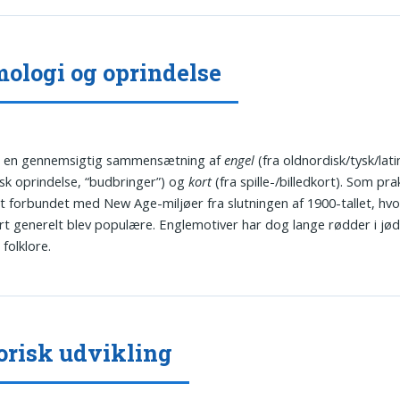
ologi og oprindelse
r en gennemsigtig sammensætning af
engel
(fra oldnordisk/tysk/lati
tisk oprindelse, “budbringer”) og
kort
(fra spille-/billedkort). Som pra
t forbundet med New Age-miljøer fra slutningen af 1900-tallet, hvo
rt generelt blev populære. Englemotiver har dog lange rødder i jød
folklore.
orisk udvikling