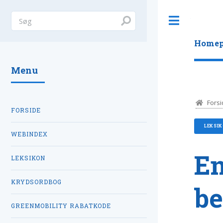
Toggle
Homep
Menu
Forsi
FORSIDE
LEKSI
WEBINDEX
En
LEKSIKON
KRYDSORDBOG
be
GREENMOBILITY RABATKODE