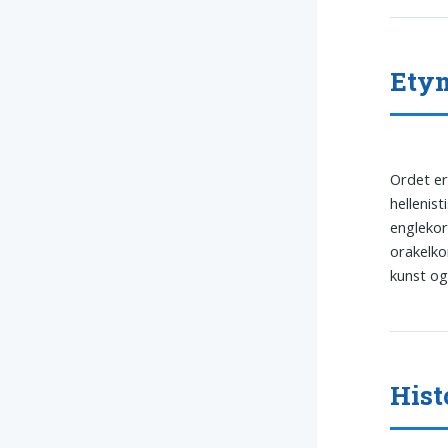
Etym
Ordet e
hellenis
englekor
orakelko
kunst og 
Hist