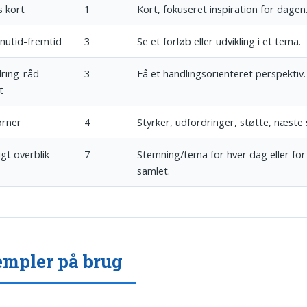
 kort
1
Kort, fokuseret inspiration for dagen
-nutid-fremtid
3
Se et forløb eller udvikling i et tema.
ring-råd-
3
Få et handlingsorienteret perspektiv.
t
ørner
4
Styrker, udfordringer, støtte, næste s
gt overblik
7
Stemning/tema for hver dag eller fo
samlet.
mpler på brug