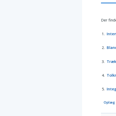
Der finde
Inte
Blan
Træ
Tolk
Inte
Oplæg