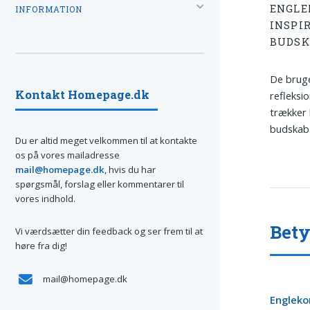
ENGLE
INFORMATION
INSPI
BUDSK
De bruge
Kontakt Homepage.dk
refleksi
trækker 
budskab
Du er altid meget velkommen til at kontakte
os på vores mailadresse
mail@homepage.dk
, hvis du har
spørgsmål, forslag eller kommentarer til
vores indhold.
Bety
Vi værdsætter din feedback og ser frem til at
høre fra dig!
mail@homepage.dk
Engleko