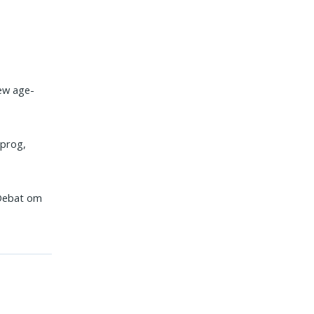
new age-
sprog,
. Debat om