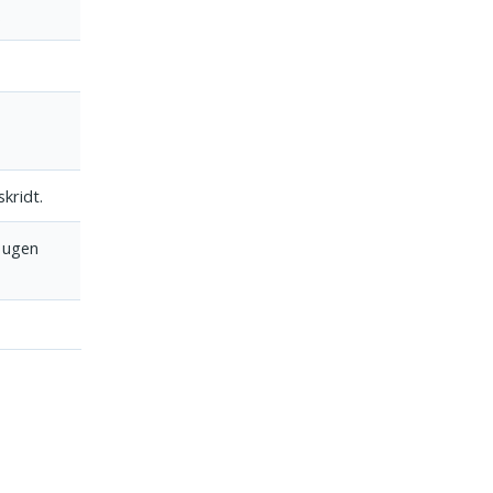
.
kridt.
r ugen