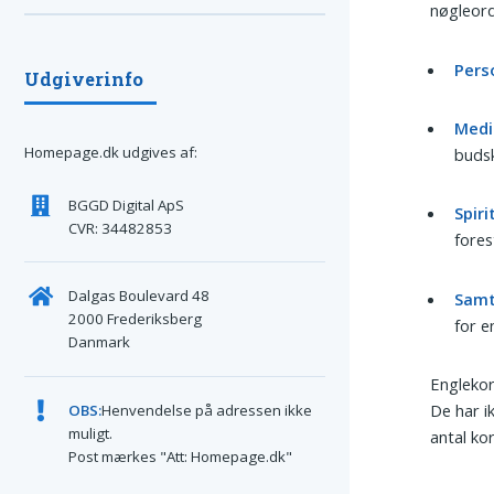
nøgleord
Perso
Udgiverinfo
Medi
Homepage.dk udgives af:
buds
BGGD Digital ApS
Spiri
CVR: 34482853
fores
Dalgas Boulevard 48
Samt
2000 Frederiksberg
for e
Danmark
Englekor
De har i
OBS:
Henvendelse på adressen ikke
muligt.
antal ko
Post mærkes "Att: Homepage.dk"