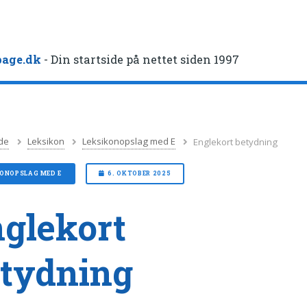
age.dk
- Din startside på nettet siden 1997
de
Leksikon
Leksikonopslag med E
Englekort betydning
KONOPSLAG MED E
6. OKTOBER 2025
glekort
tydning