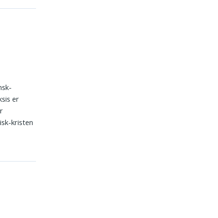
nsk-
ksis er
r
isk-kristen