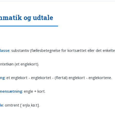
matik og udtale
lasse
: substantiv (fællesbetegnelse for kortsættet eller det enkelte
 intetkøn (et englekort).
ing
: et englekort - englekortet - (flertal) englekort - englekortene.
mensætning
: engle + kort.
le
: omtrent [ˈeŋləˌkɒːt].