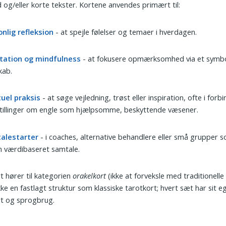
 og/eller korte tekster. Kortene anvendes primært til:
nlig refleksion
- at spejle følelser og temaer i hverdagen.
tation og mindfulness
- at fokusere opmærksomhed via et symbol
kab.
tuel praksis
- at søge vejledning, trøst eller inspiration, ofte i for
tillinger om engle som hjælpsomme, beskyttende væsener.
alestarter
- i coaches, alternative behandlere eller små grupper
n værdibaseret samtale.
t hører til kategorien
orakelkort
(ikke at forveksle med traditionelle 
kke en fastlagt struktur som klassiske tarotkort; hvert sæt har sit e
rt og sprogbrug.