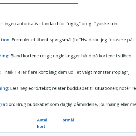
s ingen autoritativ standard for “rigtig” brug. Typiske trin:
ntion
: Formuler et åbent spørgsmål (fx “Hvad kan jeg fokusere på i 
ding
: Bland kortene roligt; nogle lægger hånd på kortene i stilhed.
k
: Træk 1 eller flere kort; læg dem ud i et valgt mønster (“oplag”).
ning
: Læs nøgleord/tekst; relater budskabet til situationen; notér re
gration
: Brug budskabet som daglig påmindelse, journaling eller me
Antal
Formål
kort