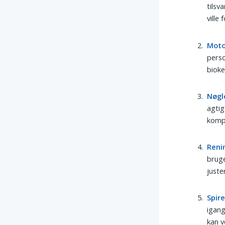
tilsv
ville
Moto
perso
biok
Nøgl
agtig
kompl
Reni
bruge
juste
Spir
igang
kan v