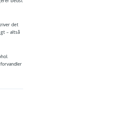
ngerer bedst
kriver det
gt – altså
hol.
 forvandler