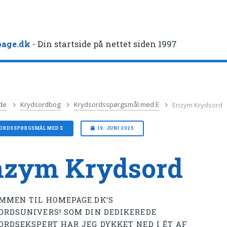
age.dk
- Din startside på nettet siden 1997
de
Krydsordbog
Krydsordsspørgsmål med E
Enzym Krydsord
ORDSSPØRGSMÅL MED E
19. JUNI 2025
nzym Krydsord
MMEN TIL HOMEPAGE.DK’S
ORDSUNIVERS! SOM DIN DEDIKEREDE
ORDSEKSPERT HAR JEG DYKKET NED I ÉT AF