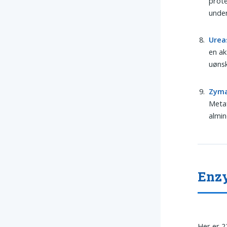
prote
under
Urea
en ak
uønsk
Zym
Metaf
almin
Enzy
Her er 2