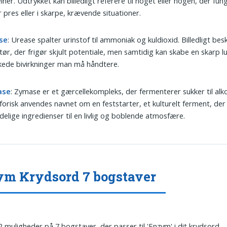
iner. Udtrykket kan billedligt referere til noget eller nogen, der fu
 pres eller i skarpe, krævende situationer.
se
: Urease spalter urinstof til ammoniak og kuldioxid. Billedligt bes
tør, der frigør skjult potentiale, men samtidig kan skabe en skarp lu
ede bivirkninger man må håndtere.
ase
: Zymase er et gærcellekompleks, der fermenterer sukker til alko
orisk anvendes navnet om en feststarter, et kulturelt ferment, der
delige ingredienser til en livlig og boblende atmosfære.
m Krydsord 7 bogstaver
2 muligheder på 7 bogstaver, der passer til 'Enzym' i dit krydsord.