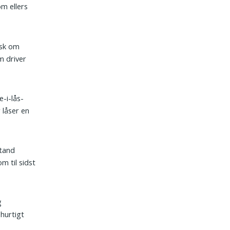
om ellers
isk om
m driver
-i-lås-
 låser en
stand
m til sidst
g
 hurtigt