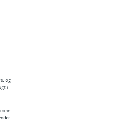
re, og
gt i
 samme
ænder