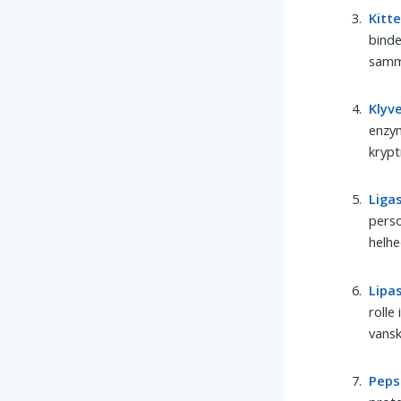
Kitte
binde
samme
Klyv
enzym
krypt
Liga
perso
helhe
Lipa
rolle
vansk
Peps