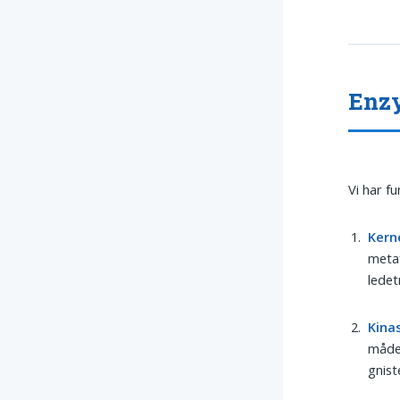
Enzy
Vi har f
Kern
metaf
ledet
Kina
måde
gnist