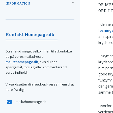
INFORMATION
DE ME
ORD I
I denne 
løsning
Kontakt Homepage.dk
af inspir
krydsord
Du er altid meget velkommen til at kontakte
Enzymer 
os på vores mailadresse
krydsor
mail@homepage.dk
, hvis du har
spørgsmål, forslag eller kommentarer til
hjælperm
vores indhold.
gode kry
“Enzym” 
Vi værdsætter din feedback og ser frem til at
der gern
høre fra dig!
samme t
mail@homepage.dk
Hvorfor 
verdener