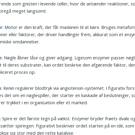
arende som gnisten i levende celler, hvor de antænder reaktioner, s
 foregå meget langsomt.
r
: Motor er den kraft, der får maskinen til at køre. Bruges metafor
ner eller faktorer, der driver handlinger frem, akkurat som et enzy
emiske omdannelser.
e
: Nøgle åbner låse og giver adgang. Ligesom enzymer passer nøgle
t til deres substrater, kan ordet beskrive den afgørende faktor, der
iceret proces op.
n
: Renin regulerer blodtryk via angiotensin-systemet. I figurativ for
s det om en nøglespiller, der starter en kaskade af beslutninger, so
rer trykket i en organisation eller et marked.
e
: Spire er det første tegn på vækst. Enzymer bryder frøets dvale o
sætter spiringen. Figurativt beskriver ordet starten på en idé, som
okse sig stor med den rette katalyse.