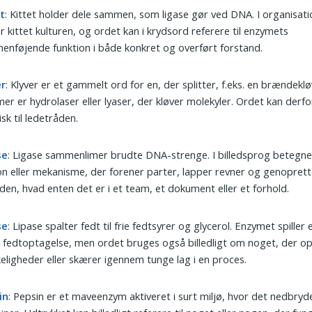
t
: Kittet holder dele sammen, som ligase gør ved DNA. I organisati
r kittet kulturen, og ordet kan i krydsord referere til enzymets
nføjende funktion i både konkret og overført forstand.
er
: Klyver er et gammelt ord for en, der splitter, f.eks. en brændek
er er hydrolaser eller lyaser, der kløver molekyler. Ordet kan derf
isk til ledetråden.
se
: Ligase sammenlimer brudte DNA-strenge. I billedsprog betegner
n eller mekanisme, der forener parter, lapper revner og genoprett
den, hvad enten det er i et team, et dokument eller et forhold.
se
: Lipase spalter fedt til frie fedtsyrer og glycerol. Enzymet spiller 
 i fedtoptagelse, men ordet bruges også billedligt om noget, der o
eligheder eller skærer igennem tunge lag i en proces.
in
: Pepsin er et maveenzym aktiveret i surt miljø, hvor det nedbryd