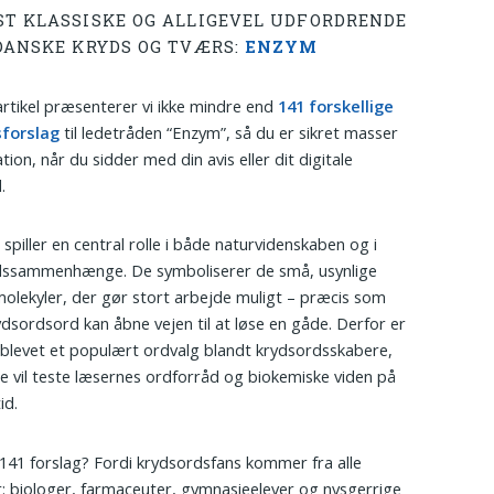
ST KLASSISKE OG ALLIGEVEL UDFORDRENDE
 DANSKE KRYDS OG TVÆRS:
ENZYM
artikel præsenterer vi ikke mindre end
141 forskellige
sforslag
til ledetråden “Enzym”, så du er sikret masser
ation, når du sidder med din avis eller dit digitale
.
spiller en central rolle i både naturvidenskaben og i
dssammenhænge. De symboliserer de små, usynlige
olekyler, der gør stort arbejde muligt – præcis som
dsordsord kan åbne vejen til at løse en gåde. Derfor er
blevet et populært ordvalg blandt krydsordsskabere,
e vil teste læsernes ordforråd og biokemiske viden på
id.
141 forslag? Fordi krydsordsfans kommer fra alle
: biologer, farmaceuter, gymnasieelever og nysgerrige