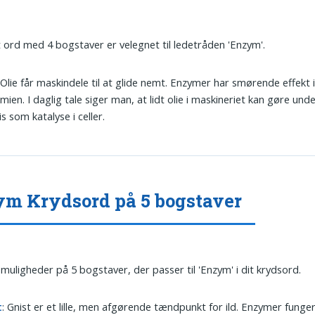
t ord med 4 bogstaver er velegnet til ledetråden 'Enzym'.
 Olie får maskindele til at glide nemt. Enzymer har smørende effekt 
mien. I daglig tale siger man, at lidt olie i maskineriet kan gøre un
s som katalyse i celler.
m Krydsord på 5 bogstaver
 muligheder på 5 bogstaver, der passer til 'Enzym' i dit krydsord.
t
: Gnist er et lille, men afgørende tændpunkt for ild. Enzymer funge