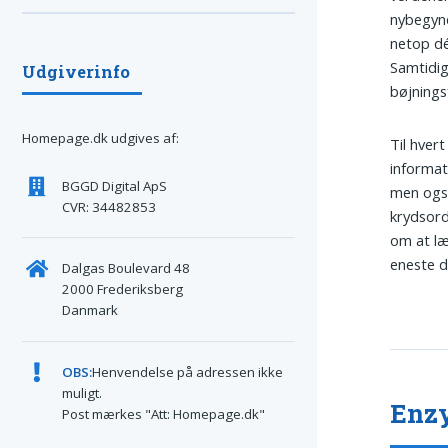
nybegynd
netop dét
Samtidig
Udgiverinfo
bøjnings
Homepage.dk udgives af:
Til hvert
informat
BGGD Digital ApS
men også
CVR: 34482853
krydsord
om at læ
eneste d
Dalgas Boulevard 48
2000 Frederiksberg
Danmark
OBS:
Henvendelse på adressen ikke
muligt.
Enzy
Post mærkes "Att: Homepage.dk"