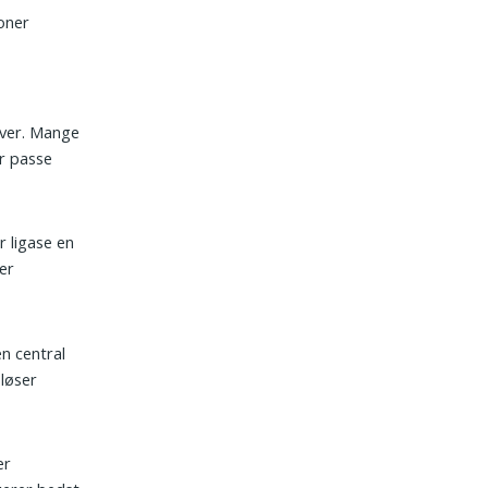
oner
løver. Mange
or passe
 ligase en
er
en central
pløser
er