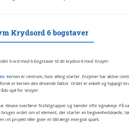
m Krydsord 6 bogstaver
undet 9 ord med 6 bogstaver til dit krydsord med 'Enzym'.
en
: Kernen er centrum, hvor alting starter. Enzymer har aktive cent
orisk er kernen den drivende faktor. Ordet er enkelt og hyppigt bru
råds-spil for 'enzym'.
se
: Kinase overfører fosfatgrupper og tænder ofte signalveje. På
 bruges ordet om et element, der starter en begivenhedskæde, t
en i et projekt eller giver et tiltrængt energisk spark.