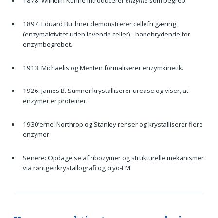
1878: Wilhelm Kühne introducerer
enzyme
som begreb.
1897: Eduard Buchner demonstrerer cellefri gæring
(enzymaktivitet uden levende celler) - banebrydende for
enzymbegrebet.
1913: Michaelis og Menten formaliserer enzymkinetik.
1926: James B. Sumner krystalliserer urease og viser, at
enzymer er proteiner.
1930’erne: Northrop og Stanley renser og krystalliserer flere
enzymer.
Senere: Opdagelse af ribozymer og strukturelle mekanismer
via røntgenkrystallografi og cryo-EM.