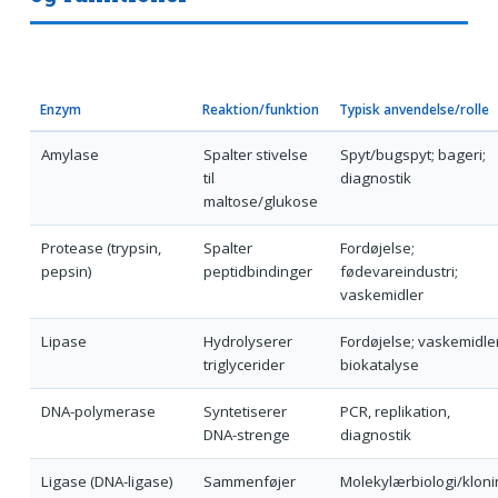
Enzym
Reaktion/funktion
Typisk anvendelse/rolle
Amylase
Spalter stivelse
Spyt/bugspyt; bageri;
til
diagnostik
maltose/glukose
Protease (trypsin,
Spalter
Fordøjelse;
pepsin)
peptidbindinger
fødevareindustri;
vaskemidler
Lipase
Hydrolyserer
Fordøjelse; vaskemidler
triglycerider
biokatalyse
DNA-polymerase
Syntetiserer
PCR, replikation,
DNA-strenge
diagnostik
Ligase (DNA-ligase)
Sammenføjer
Molekylærbiologi/kloni