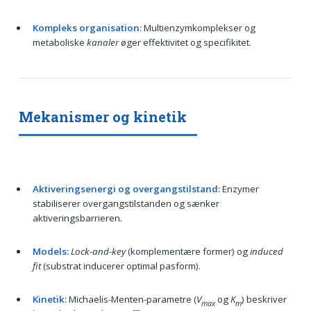
Kompleks organisation:
Multienzymkomplekser og
metaboliske
kanaler
øger effektivitet og specifikitet.
Mekanismer og kinetik
Aktiveringsenergi og overgangstilstand:
Enzymer
stabiliserer overgangstilstanden og sænker
aktiveringsbarrieren.
Models:
Lock-and-key
(komplementære former) og
induced
fit
(substrat inducerer optimal pasform).
Kinetik:
Michaelis-Menten-parametre (
V
og
K
) beskriver
max
m