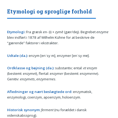
Etymologi og sproglige forhold
Etymologi:
Fra græsk
en-
(i) +
zymē
(gær/dej). Begrebet
enzyme
blev indført i 1878 af Wilhelm Kühne for at beskrive de
“gærende” faktorer i ekstrakter.
Udtale (da.):
enzym [enˈsyːm], enzymer [enˈsyːmɐ].
Ordklasse og bøjning (da.):
substantiv; ental:
et enzym
(bestemt:
enzymet
), flertal:
enzymer
(bestemt:
enzymerne
).
Genitiv:
enzymets
,
enzymernes
.
Afledninger og nært beslægtede ord:
enzymatisk,
enzymologi, coenzym, apoenzym, holoenzym.
Historisk synonym:
ferment
(nu forældet i dansk
videnskabssprog).