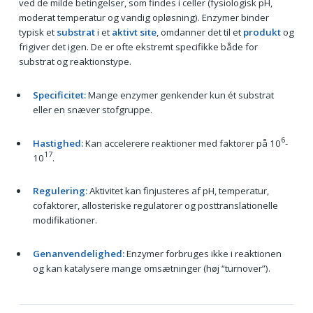
ved de milde betingelser, som findes i celler (fysiologisk pH,
moderat temperatur og vandig opløsning). Enzymer binder
typisk et
substrat
i et
aktivt site
, omdanner det til et
produkt
og
frigiver det igen. De er ofte ekstremt specifikke både for
substrat og reaktionstype.
Specificitet:
Mange enzymer genkender kun ét substrat
eller en snæver stofgruppe.
6
Hastighed:
Kan accelerere reaktioner med faktorer på 10
-
17
10
.
Regulering:
Aktivitet kan finjusteres af pH, temperatur,
cofaktorer, allosteriske regulatorer og posttranslationelle
modifikationer.
Genanvendelighed:
Enzymer forbruges ikke i reaktionen
og kan katalysere mange omsætninger (høj “turnover”).