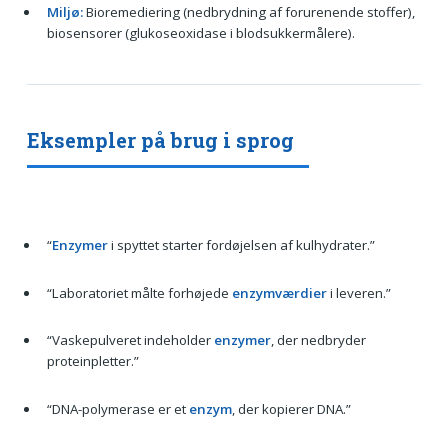
Miljø:
Bioremediering (nedbrydning af forurenende stoffer),
biosensorer (glukoseoxidase i blodsukkermålere).
Eksempler på brug i sprog
“
Enzymer
i spyttet starter fordøjelsen af kulhydrater.”
“Laboratoriet målte forhøjede
enzymværdier
i leveren.”
“Vaskepulveret indeholder
enzymer
, der nedbryder
proteinpletter.”
“DNA-polymerase er et
enzym
, der kopierer DNA.”