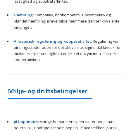
hastighed og substrataffinitet.
Hæmning:
Kompetitiv, nonkompetitiv, unkompetitiv og
blandet hæmning; irreversible hæmmere danner kovalente
bindinger.
Allosterisk regulering og kooperativitet:
Regulering via
bindingssteder uden for det aktive site; sigmoidal kinetik for
multimerer (fx hæmoglobin er ikke et enzym men illustrerer
kooperativitet).
Miljø- og driftsbetingelser
pH-optimum:
Mange humane enzymer virker bedst nær
neutral pH; undtagelser som pepsin i mavesækken (sur pH).