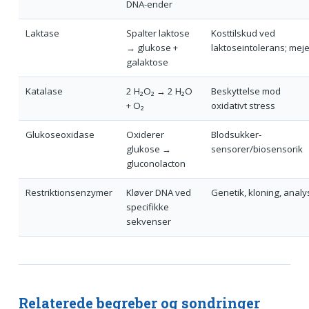
DNA-ender
Laktase
Spalter laktose
Kosttilskud ved
→ glukose +
laktoseintolerans; meje
galaktose
Katalase
2 H₂O₂ → 2 H₂O
Beskyttelse mod
+ O₂
oxidativt stress
Glukoseoxidase
Oxiderer
Blodsukker-
glukose →
sensorer/biosensorik
gluconolacton
Restriktionsenzymer
Kløver DNA ved
Genetik, kloning, analy
specifikke
sekvenser
Relaterede begreber og sondringer