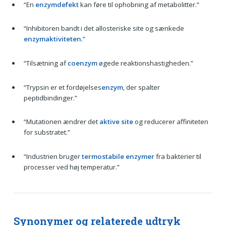
“En
enzymdefekt
kan føre til ophobning af metabolitter.”
“Inhibitoren bandt i det allosteriske site og sænkede
enzymaktiviteten
.”
“Tilsætning af
coenzym
øgede reaktionshastigheden.”
“Trypsin er et fordøjelses
enzym
, der spalter
peptidbindinger.”
“Mutationen ændrer det
aktive site
og reducerer affiniteten
for substratet.”
“Industrien bruger
termostabile enzymer
fra bakterier til
processer ved høj temperatur.”
Synonymer og relaterede udtryk