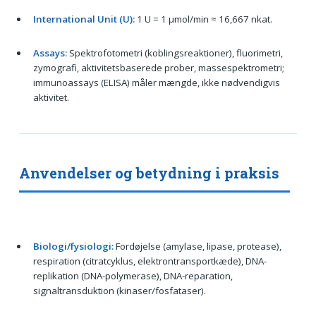
International Unit (U):
1 U = 1 μmol/min ≈ 16,667 nkat.
Assays:
Spektrofotometri (koblingsreaktioner), fluorimetri,
zymografi, aktivitetsbaserede prober, massespektrometri;
immunoassays (ELISA) måler mængde, ikke nødvendigvis
aktivitet.
Anvendelser og betydning i praksis
Biologi/fysiologi:
Fordøjelse (amylase, lipase, protease),
respiration (citratcyklus, elektrontransportkæde), DNA-
replikation (DNA-polymerase), DNA-reparation,
signaltransduktion (kinaser/fosfataser).