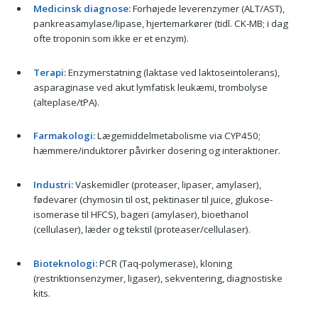
Medicinsk diagnose:
Forhøjede leverenzymer (ALT/AST),
pankreasamylase/lipase, hjertemarkører (tidl. CK-MB; i dag
ofte troponin som ikke er et enzym).
Terapi:
Enzymerstatning (laktase ved laktoseintolerans),
asparaginase ved akut lymfatisk leukæmi, trombolyse
(alteplase/tPA).
Farmakologi:
Lægemiddelmetabolisme via CYP450;
hæmmere/induktorer påvirker dosering og interaktioner.
Industri:
Vaskemidler (proteaser, lipaser, amylaser),
fødevarer (chymosin til ost, pektinaser til juice, glukose-
isomerase til HFCS), bageri (amylaser), bioethanol
(cellulaser), læder og tekstil (proteaser/cellulaser).
Bioteknologi:
PCR (Taq-polymerase), kloning
(restriktionsenzymer, ligaser), sekventering, diagnostiske
kits.