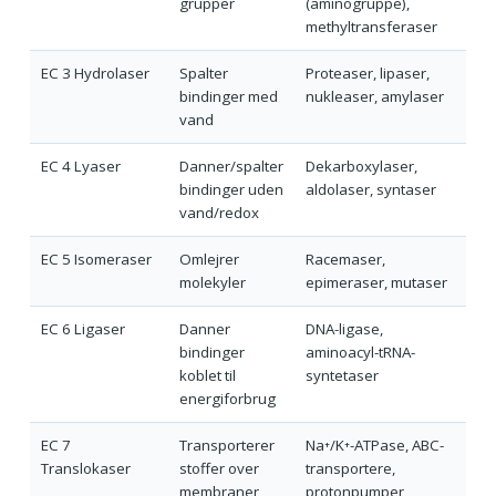
grupper
(aminogruppe),
methyltransferaser
EC 3 Hydrolaser
Spalter
Proteaser, lipaser,
bindinger med
nukleaser, amylaser
vand
EC 4 Lyaser
Danner/spalter
Dekarboxylaser,
bindinger uden
aldolaser, syntaser
vand/redox
EC 5 Isomeraser
Omlejrer
Racemaser,
molekyler
epimeraser, mutaser
EC 6 Ligaser
Danner
DNA-ligase,
bindinger
aminoacyl-tRNA-
koblet til
syntetaser
energiforbrug
EC 7
Transporterer
Na⁺/K⁺-ATPase, ABC-
Translokaser
stoffer over
transportere,
membraner
protonpumper