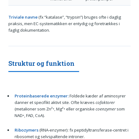
Triviale navne
(fx “katalase”, “trypsin”) bruges ofte i daglig
praksis, men EC-systematikken er entydig og foretrækkes i
faglig dokumentation.
Struktur og funktion
Proteinbaserede enzymer:
Foldede kæder af aminosyrer
danner et specifikt aktivt site. Ofte kræves
cofaktorer
(metalioner som Zn²⁺, Mg²⁺ eller organiske
coenzymer
som
NAD⁺, FAD, CoA).
Ribozymers
(RNA-enzymer): fx peptidyltransferase-centret i
ribosomet og selvspaltende introner.