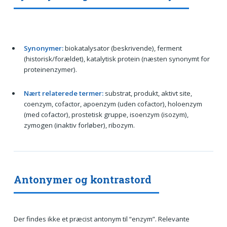
Synonymer:
biokatalysator (beskrivende), ferment
(historisk/forældet), katalytisk protein (næsten synonymt for
proteinenzymer).
Nært relaterede termer:
substrat, produkt, aktivt site,
coenzym, cofactor, apoenzym (uden cofactor), holoenzym
(med cofactor), prostetisk gruppe, isoenzym (isozym),
zymogen (inaktiv forløber), ribozym.
Antonymer og kontrastord
Der findes ikke et præcist antonym til “enzym”. Relevante