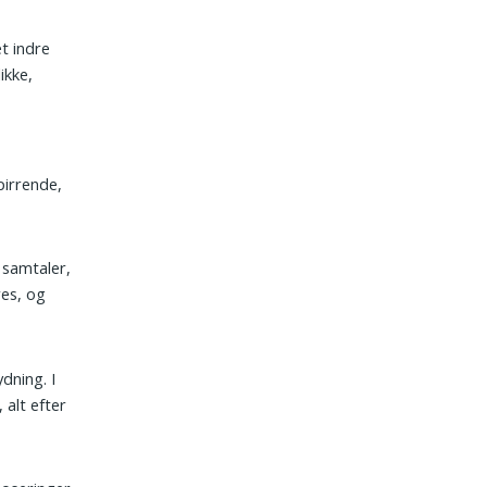
t indre
ikke,
pirrende,
 samtaler,
res, og
dning. I
 alt efter