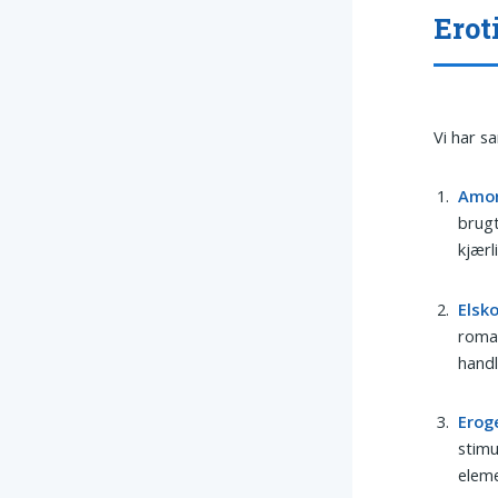
Erot
Vi har s
Amo
brugt
kjærl
Elsk
roman
handl
Erog
stimu
eleme