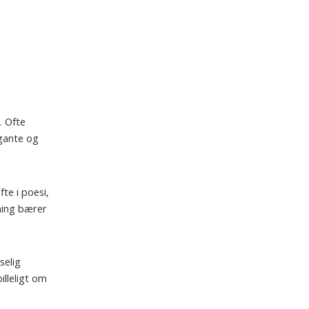
. Ofte
egante og
fte i poesi,
ning bærer
selig
illeligt om