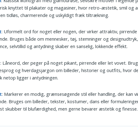
p
: Klassisk ikonografi med glamourøse, selvsikre motiver i legende 
risk knyttet til plakater og magasiner, hvor retro-æstetik, smil og 
 en tidløs, charmerende og uskyldigt fræk tiltrækning.
t
: Uformelt ord for noget eller nogen, der virker attraktiv, pirrende 
ende. Bruges både om mennesker, tøj, stemninger og designudtryk,
nce, selvtillid og antydning skaber en sanselig, lokkende effekt.
y
: Låneord, der peger på noget pikant, pirrende eller let vovet. Brug
sprog og hverdagsjargon om billeder, historier og outfits, hvor d
k netop ligger i antydningen.
t
: Markerer en modig, grænsesøgende stil eller handling, der kan vi
nde. Bruges om billeder, tekster, kostumer, dans eller formuleringe
st skubber til blufærdighed, men gerne bevarer æstetik og finesse.