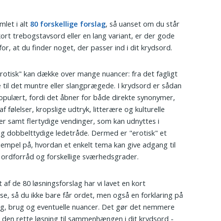
mlet i alt
80 forskellige forslag
, så uanset om du står
ort trebogstavsord eller en lang variant, er der gode
for, at du finder noget, der passer ind i dit krydsord.
rotisk" kan dække over mange nuancer: fra det fagligt
e til det muntre eller slangprægede. I krydsord er sådan
opulært, fordi det åbner for både direkte synonymer,
f følelser, kropslige udtryk, litterære og kulturelle
er samt flertydige vendinger, som kan udnyttes i
og dobbelttydige ledetråde. Dermed er "erotisk" et
empel på, hvordan et enkelt tema kan give adgang til
 ordforråd og forskellige sværhedsgrader.
 af de 80 løsningsforslag har vi lavet en kort
lse, så du ikke bare får ordet, men også en forklaring på
g, brug og eventuelle nuancer. Det gør det nemmere
 den rette løsning til sammenhængen i dit krydsord -