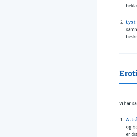
beklæ
Lyst
samm
beskr
Erot
Vi har s
Attr
og be
er di