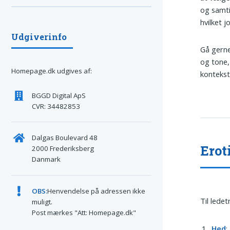
og samti
hvilket 
Udgiverinfo
Gå gerne
og tone, 
Homepage.dk udgives af:
kontekst
BGGD Digital ApS
CVR: 34482853
Dalgas Boulevard 48
Erot
2000 Frederiksberg
Danmark
OBS:
Henvendelse på adressen ikke
Til lede
muligt.
Post mærkes "Att: Homepage.dk"
Hed
: