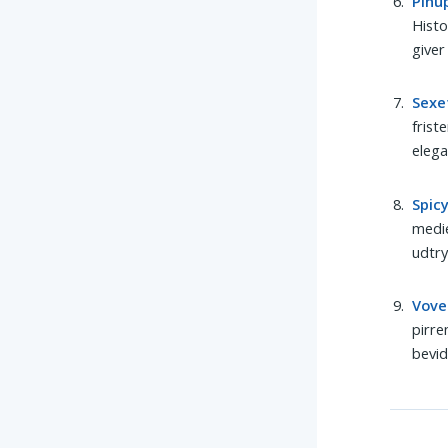
Pinu
Histo
giver
Sexe
frist
elega
Spic
medie
udtry
Vove
pirre
bevid