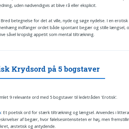
dning, uden nødvendigvis at blive rå eller eksplicit.
: Bred betegnelse for det at ville, nyde og søge nydelse. I en erotisk
enhæng indfanger ordet både spontant begær og stille længsel, o
ive såvel kropslig appetit som mental tiltrækning.
isk Krydsord på 5 bogstaver
amlet 9 relevante ord med 5 bogstaver til ledetråden 'Erotisk'.
å
: Et poetisk ord for stærk tiltrækning og længsel. Anvendes i litter
skrivelser af begær, hvor følelsesintensiteten er høj, men fremstill
skret, æstetisk og antydende.