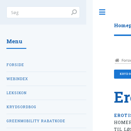
Toggle
Homep
Menu
Forsi
FORSIDE
KRYDS
WEBINDEX
Er
LEKSIKON
KRYDSORDBOG
EROTI
GREENMOBILITY RABATKODE
HOMEP
TIL L