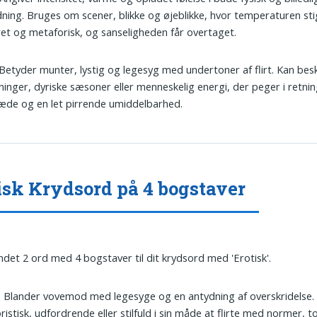
ning. Bruges om scener, blikke og øjeblikke, hvor temperaturen st
et og metaforisk, og sanseligheden får overtaget.
 Betyder munter, lystig og legesyg med undertoner af flirt. Kan bes
inger, dyriske sæsoner eller menneskelig energi, der peger i retning
læde og en let pirrende umiddelbarhed.
isk Krydsord på 4 bogstaver
undet 2 ord med 4 bogstaver til dit krydsord med 'Erotisk'.
: Blander vovemod med legesyge og en antydning af overskridelse.
istisk, udfordrende eller stilfuld i sin måde at flirte med normer, 