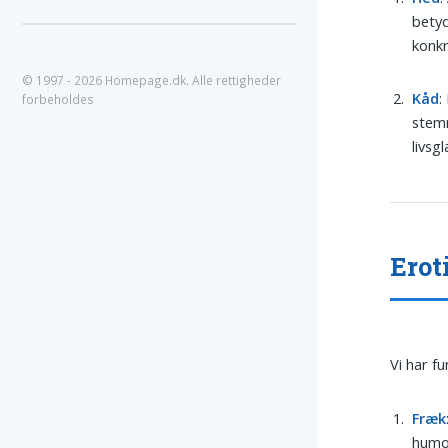
betyd
konkr
© 1997 - 2026 Homepage.dk. Alle rettigheder
Kåd
:
forbeholdes
stemn
livsg
Erot
Vi har f
Fræk
humor