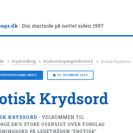
age.dk
- Din startside på nettet siden 1997
de
Krydsordbog
Krydsordsspørgsmål med E
Erotisk Krydsord
ORDSSPØRGSMÅL MED E
28. DECEMBER 2025
otisk Krydsord
SK KRYDSORD
- VELKOMMEN TIL
AGE.DK’S STORE OVERSIGT OVER FORSLAG
ØSNINGSORD PÅ LEDETRÅDEN "EROTISK"