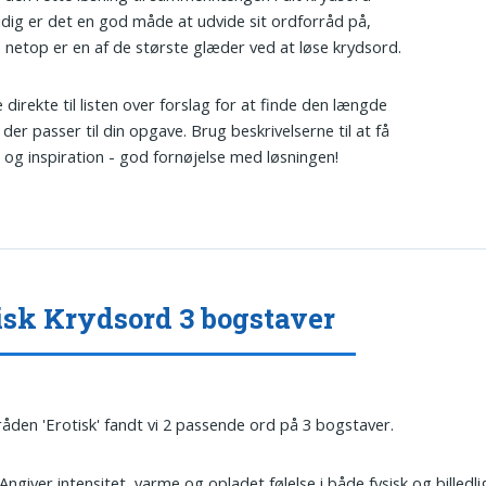
dig er det en god måde at udvide sit ordforråd på,
jo netop er en af de største glæder ved at løse krydsord.
 direkte til listen over forslag for at finde den længde
der passer til din opgave. Brug beskrivelserne til at få
 og inspiration - god fornøjelse med løsningen!
isk Krydsord 3 bogstaver
tråden 'Erotisk' fandt vi 2 passende ord på 3 bogstaver.
 Angiver intensitet, varme og opladet følelse i både fysisk og billedli