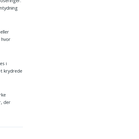
poseringer.
antydning
eller
 hvor
es i
et krydrede
rke
r, der