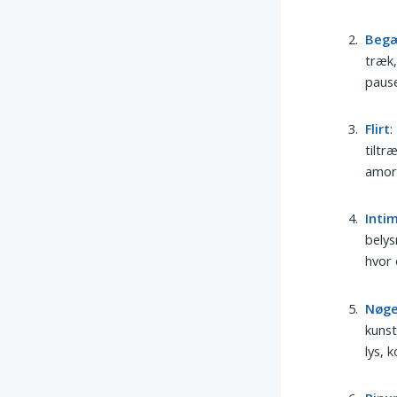
Beg
træk,
pause
Flirt
:
tiltr
amor
Inti
belys
hvor 
Nøg
kunst
lys, 