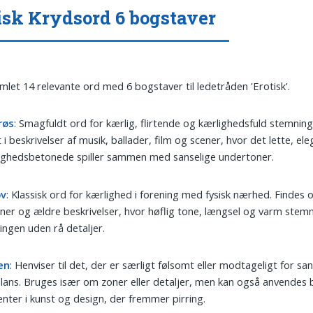
isk Krydsord 6 bogstaver
amlet 14 relevante ord med 6 bogstaver til ledetråden 'Erotisk'.
røs
: Smagfuldt ord for kærlig, flirtende og kærlighedsfuld stemning
 i beskrivelser af musik, ballader, film og scener, hvor det lette, el
ighedsbetonede spiller sammen med sanselige undertoner.
ov
: Klassisk ord for kærlighed i forening med fysisk nærhed. Findes o
er og ældre beskrivelser, hvor høflig tone, længsel og varm stem
ingen uden rå detaljer.
en
: Henviser til det, der er særligt følsomt eller modtageligt for san
lans. Bruges især om zoner eller detaljer, men kan også anvendes b
nter i kunst og design, der fremmer pirring.