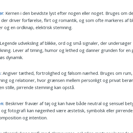
ær
: Kernen i den bevidste lyst efter nogen eller noget. Bruges om de
 der driver forførelse, flirt og romantik, og som ofte markeres af bl
r og en ordknap, elektrisk stemning.
 Legende udveksling af blikke, ord og små signaler, der undersøger
ækning. Lever af timing, humor og lethed og danner grunden for en 
øs dynamik.
m
: Angiver tæthed, fortrolighed og følsom nærhed. Bruges om rum,
ning og relationer, hvor grænsen mellem personligt og privat berø
en stille, pirrende stemning kan opstå.
en
: Beskriver fravær af tøj og kan have både neutral og sensuel bety
 og fotografi kan nøgenhed være æstetisk, symbolsk eller pirrende,
komposition og intention.