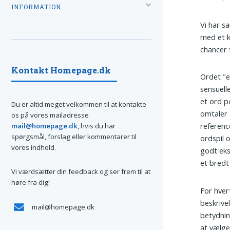
INFORMATION
Vi har sa
med et k
chancer 
Kontakt Homepage.dk
Ordet "e
sensuell
et ord p
Du er altid meget velkommen til at kontakte
omtaler a
os på vores mailadresse
referenc
mail@homepage.dk
, hvis du har
spørgsmål, forslag eller kommentarer til
ordspil 
vores indhold.
godt eks
et bredt
Vi værdsætter din feedback og ser frem til at
høre fra dig!
For hvert
beskrive
mail@homepage.dk
betydnin
at vælge