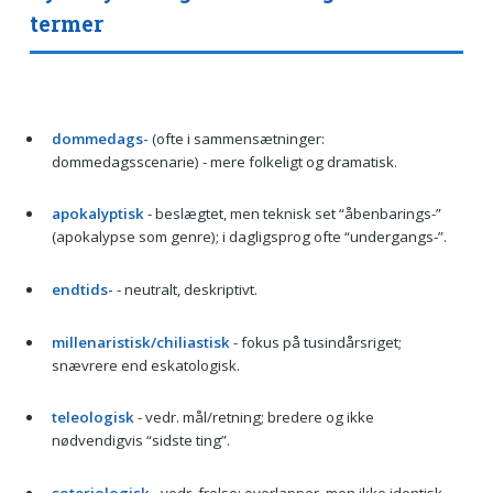
termer
dommedags-
(ofte i sammensætninger:
dommedagsscenarie) - mere folkeligt og dramatisk.
apokalyptisk
- beslægtet, men teknisk set “åbenbarings-”
(apokalypse som genre); i dagligsprog ofte “under­gangs-”.
endtids-
- neutralt, deskriptivt.
millenaristisk/chiliastisk
- fokus på tusindårsriget;
snævrere end eskatologisk.
teleologisk
- vedr. mål/retning; bredere og ikke
nødvendigvis “sidste ting”.