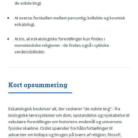
de sidste ting).
At overse forskellen mellem personlig, kollektiv og kosmisk
eskatologi.
At tro, at eskatologiske forestillinger kun findes i
monoteistiske religioner - de findes også i cykliske
verdensbilleder.
Kort opsummering
Eskatologisk beskriver alt, der vedrører “de sidste ting” - fra
teologiske lære­systemer om dom, opstandelse og nyskabelse til
sekulære forestillinger om historiens endemål og universets
fysiske skæbne. Ordet spænder fra håbsfortællinger til
advarsler om kollaps og bruges på tværs af religion, filosofi,