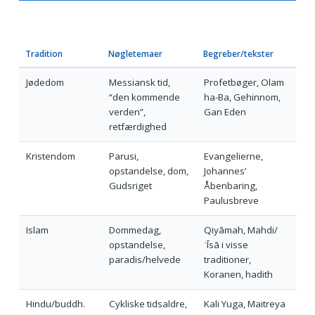
Tradition
Nøgletemaer
Begreber/tekster
Jødedom
Messiansk tid,
Profetbøger, Olam
“den kommende
ha-Ba, Gehinnom,
verden”,
Gan Eden
retfærdighed
Kristendom
Parusi,
Evangelierne,
opstandelse, dom,
Johannes’
Gudsriget
Åbenbaring,
Paulusbreve
Islam
Dommedag,
Qiyāmah, Mahdi/
opstandelse,
ʿĪsā i visse
paradis/helvede
traditioner,
Koranen, hadith
Hindu/buddh.
Cykliske tidsaldre,
Kali Yuga, Maitreya