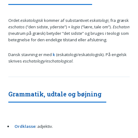
Ordet
eskatologisk
kommer af substantivet
eskatologi
, fra græsk
eschatos
(“den sidste, yderste”) +
logia
(“lære, tale om”).
Eschaton
(neutrum på græsk) betyder “det sidste” og bruges i teologi som
betegnelse for den endelige tilstand eller afslutning.
Dansk stavning er med
k
(eskatologi/eskatologisk). På engelsk
skrives
eschatology/eschatological
.
Grammatik, udtale og bøjning
Ordklasse
: adjektiv.