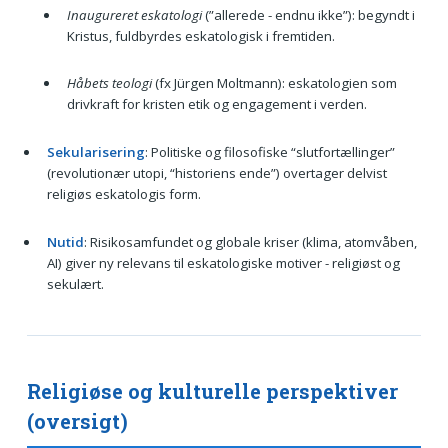
Inaugureret eskatologi
(”allerede - endnu ikke”): begyndt i
Kristus, fuldbyrdes eskatologisk i fremtiden.
Håbets teologi
(fx Jürgen Moltmann): eskatologien som
drivkraft for kristen etik og engagement i verden.
Sekularisering
: Politiske og filosofiske “slutfortællinger”
(revolutionær utopi, “historiens ende”) overtager delvist
religiøs eskatologis form.
Nutid
: Risikosamfundet og globale kriser (klima, atomvåben,
AI) giver ny relevans til eskatologiske motiver - religiøst og
sekulært.
Religiøse og kulturelle perspektiver
(oversigt)