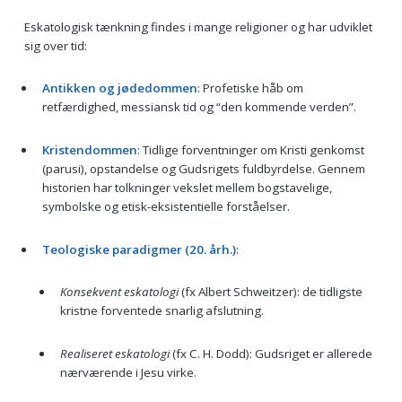
Eskatologisk tænkning findes i mange religioner og har udviklet
sig over tid:
Antikken og jødedommen
: Profetiske håb om
retfærdighed, messiansk tid og “den kommende verden”.
Kristendommen
: Tidlige forventninger om Kristi genkomst
(parusi), opstandelse og Gudsrigets fuldbyrdelse. Gennem
historien har tolkninger vekslet mellem bogstavelige,
symbolske og etisk-eksistentielle forståelser.
Teologiske paradigmer (20. årh.)
:
Konsekvent eskatologi
(fx Albert Schweitzer): de tidligste
kristne forventede snarlig afslutning.
Realiseret eskatologi
(fx C. H. Dodd): Gudsriget er allerede
nærværende i Jesu virke.