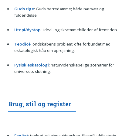
Guds rige
: Guds herredømme; både nærvær og
fuldendelse.
Utopi/dystopi
: ideal- og skræmmebilleder af fremtiden.
Teodicé
: ondskabens problem; ofte forbundet med
eskatologisk håb om oprejsning.
Fysisk eskatologi
: naturvidenskabelige scenarier for
universets slutning.
Brug, stil og register
Fagligt
: teologi, religionsvidenskab, filosofi, idéhistorie,