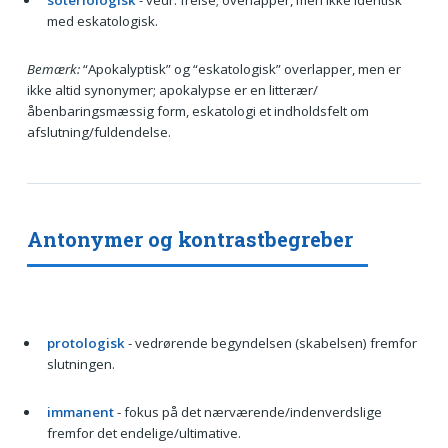
soteriologisk
- vedr. frelse; overlapper, men ikke identisk
med eskatologisk.
Bemærk:
“Apokalyptisk” og “eskatologisk” overlapper, men er
ikke altid synonymer; apokalypse er en litterær/
åbenbaringsmæssig form, eskatologi et indholdsfelt om
afslutning/fuldendelse.
Antonymer og kontrastbegreber
protologisk
- vedrørende begyndelsen (skabelsen) fremfor
slutningen.
immanent
- fokus på det nærværende/indenverdslige
fremfor det endelige/ultimative.