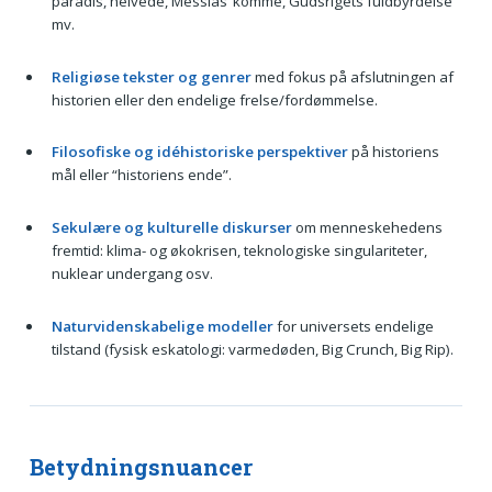
paradis, helvede, Messias’ komme, Gudsrigets fuldbyrdelse
mv.
Religiøse tekster og genrer
med fokus på afslutningen af
historien eller den endelige frelse/fordømmelse.
Filosofiske og idéhistoriske perspektiver
på historiens
mål eller “historiens ende”.
Sekulære og kulturelle diskurser
om menneskehedens
fremtid: klima- og økokrisen, teknologiske singulariteter,
nuklear undergang osv.
Naturvidenskabelige modeller
for universets endelige
tilstand (fysisk eskatologi: varme­døden, Big Crunch, Big Rip).
Betydningsnuancer