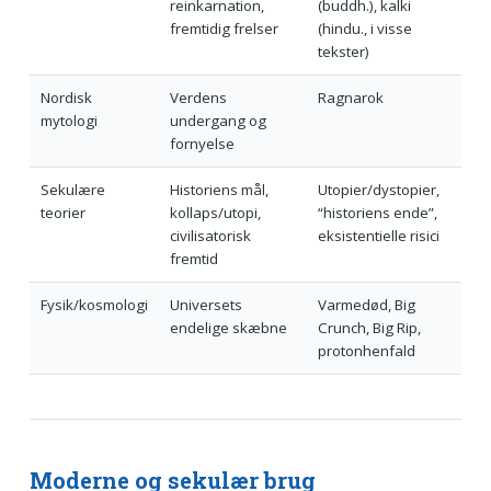
reinkarnation,
(buddh.), kalki
fremtidig frelser
(hindu., i visse
tekster)
Nordisk
Verdens
Ragnarok
mytologi
undergang og
fornyelse
Sekulære
Historiens mål,
Utopier/dystopier,
teorier
kollaps/utopi,
“historiens ende”,
civilisatorisk
eksistentielle risici
fremtid
Fysik/kosmologi
Universets
Varme­død, Big
endelige skæbne
Crunch, Big Rip,
protonhenfald
Moderne og sekulær brug