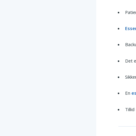
Pati
Esse
Back
Det 
Sikke
En
es
Tillid