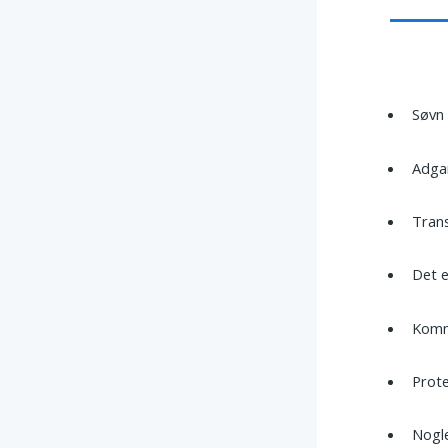
Søvn
Adgan
Tran
Det 
Komm
Prote
Nogl