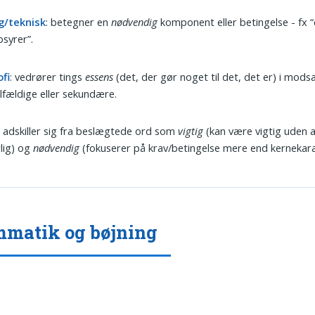
ig/teknisk
: betegner en
nødvendig
komponent eller betingelse - fx “
syrer”.
ofi
: vedrører tings
essens
(det, der gør noget til det, det er) i modsæ
ilfældige eller sekundære.
adskiller sig fra beslægtede ord som
vigtig
(kan være vigtig uden 
lig) og
nødvendig
(fokuserer på krav/betingelse mere end kernekara
matik og bøjning