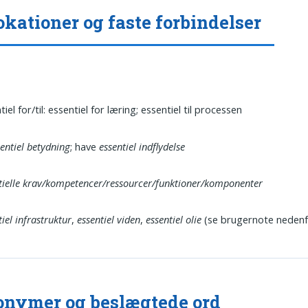
okationer og faste forbindelser
tiel for/til: essentiel for læring; essentiel til processen
sentiel betydning
; have
essentiel indflydelse
tielle krav/kompetencer/ressourcer/funktioner/komponenter
tiel infrastruktur
,
essentiel viden
,
essentiel olie
(se brugernote nedenf
nymer og beslægtede ord