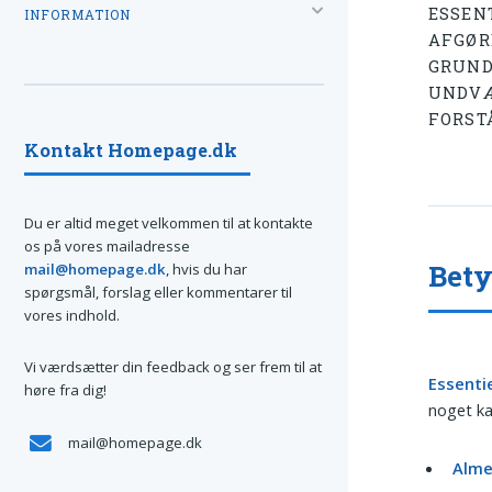
ESSEN
INFORMATION
AFGØR
GRUND
UNDVÆ
FORST
Kontakt Homepage.dk
Du er altid meget velkommen til at kontakte
os på vores mailadresse
Bety
mail@homepage.dk
, hvis du har
spørgsmål, forslag eller kommentarer til
vores indhold.
Vi værdsætter din feedback og ser frem til at
Essenti
høre fra dig!
noget kan
mail@homepage.dk
Alme