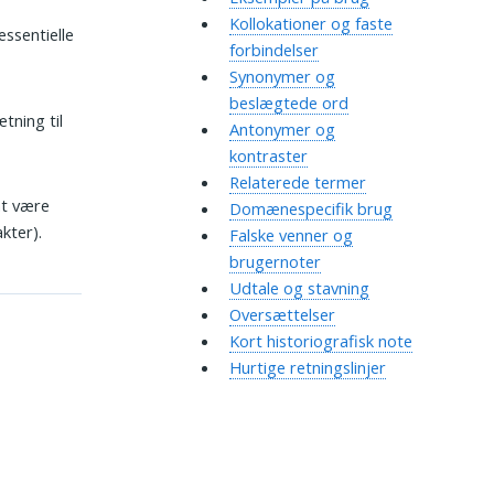
Kollokationer og faste
essentielle
forbindelser
Synonymer og
beslægtede ord
tning til
Antonymer og
kontraster
Relaterede termer
at være
Domænespecifik brug
kter).
Falske venner og
brugernoter
Udtale og stavning
Oversættelser
Kort historiografisk note
Hurtige retningslinjer