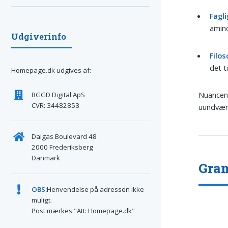
Fagl
amino
Udgiverinfo
Filos
det t
Homepage.dk udgives af:
Nuancen 
BGGD Digital ApS
CVR: 34482853
uundvær
Dalgas Boulevard 48
2000 Frederiksberg
Danmark
Gram
OBS:
Henvendelse på adressen ikke
muligt.
Post mærkes "Att: Homepage.dk"