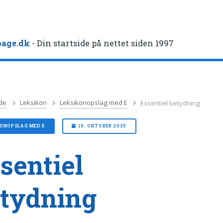
age.dk
- Din startside på nettet siden 1997
de
Leksikon
Leksikonopslag med E
Essentiel betydning
KONOPSLAG MED E
16. OKTOBER 2025
sentiel
tydning