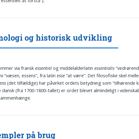
(“essentielt at forstå”).
ologi og historisk udvikling
ommer via fransk
essentiel
og middelalderlatin
essentialis
“vedrørend
ia
“væsen, essens”, fra latin
esse
“at være”. Det filosofiske skel mel
ens
(det tilfældige) har påvirket ordets betydning som “tilhørende k
dansk (fra 1700-1800-tallet) er ordet blevet almindeligt i videnska
 sammenhænge.
mpler på brug