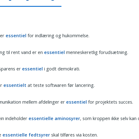
 er
essentiel
for indlæring og hukommelse.
g til rent vand er en
essentiel
menneskeretlig forudsætning.
sparens er
essentiel
i godt demokrati.
er
essentielt
at teste softwaren før lancering.
unikation mellem afdelinger er
essentiel
for projektets succes.
in indeholder
essentielle aminosyrer
, som kroppen ikke selv kan 
e
essentielle fedtsyrer
skal tilføres via kosten.