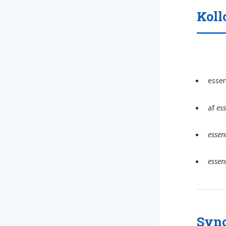
Koll
essen
af
es
essen
essen
Syno