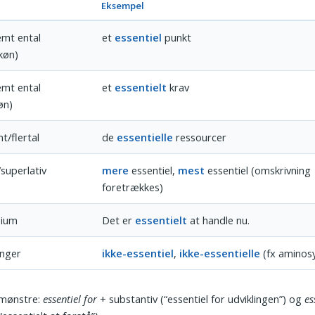
Eksempel
mt ental
et
essentiel
punkt
køn)
mt ental
et
essentielt
krav
øn)
t/flertal
de
essentielle
ressourcer
superlativ
mere
essentiel,
mest
essentiel (omskrivning
foretrækkes)
bium
Det er
essentielt
at handle nu.
inger
ikke-essentiel
,
ikke-essentielle
(fx aminosy
 mønstre:
essentiel for
+ substantiv (“essentiel for udviklingen”) og
es