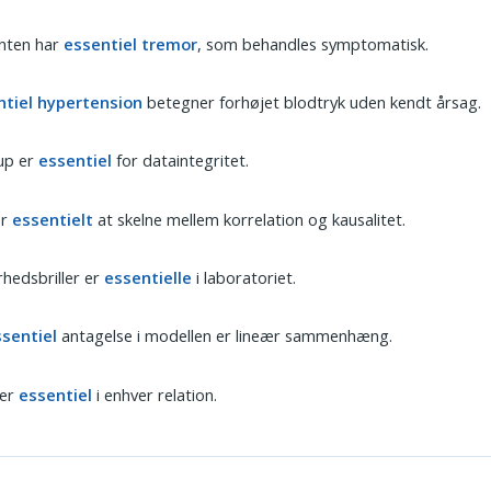
enten har
essentiel tremor
, som behandles symptomatisk.
ntiel hypertension
betegner forhøjet blodtryk uden kendt årsag.
up er
essentiel
for dataintegritet.
er
essentielt
at skelne mellem korrelation og kausalitet.
rhedsbriller er
essentielle
i laboratoriet.
sentiel
antagelse i modellen er lineær sammenhæng.
 er
essentiel
i enhver relation.