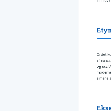
infinitiv 
Etym
Ordet k
af
essent
og
accid
moderne 
almene
Ekse