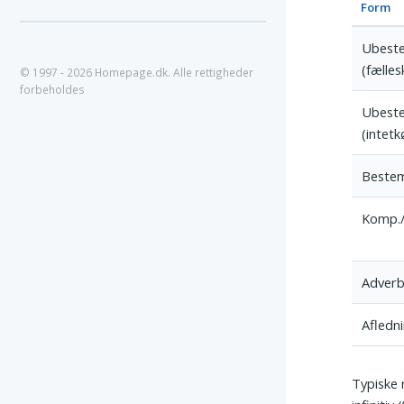
Form
Ubeste
(fælles
© 1997 - 2026 Homepage.dk. Alle rettigheder
forbeholdes
Ubeste
(intetk
Bestem
Komp./
Adver
Afledn
Typiske