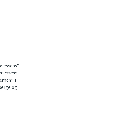
e essens”,
lem
essens
ernen”. I
belige og