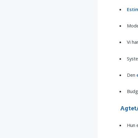
Esti
Model
Vi ha
Syste
Den
Budge
Agtet
Hun 