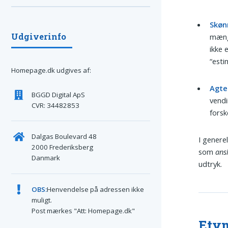
Skøn
Udgiverinfo
mængd
ikke 
“esti
Homepage.dk udgives af:
Agte
BGGD Digital ApS
vendi
CVR: 34482853
forsk
Dalgas Boulevard 48
I genere
2000 Frederiksberg
som
ans
Danmark
udtryk.
OBS:
Henvendelse på adressen ikke
muligt.
Post mærkes "Att: Homepage.dk"
Ety