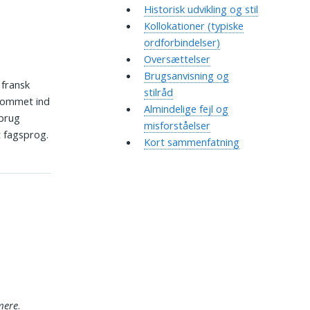
Historisk udvikling og stil
Kollokationer (typiske
ordforbindelser)
Oversættelser
Brugsanvisning og
 fransk
stilråd
 kommet ind
Almindelige fejl og
 brug
misforståelser
t fagsprog.
Kort sammenfatning
mere
.