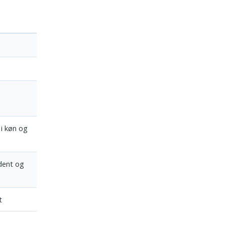
 i køn og
dent og
t