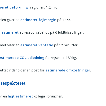
meret befolkning
i regionen: 1,2 mio.
len giver en
estimeret fejlmargin
på ±2 %.
r
estimeret
et ressourcebehov på 6 fuldtidsstillinger.
met viser en
estimeret ventetid
på 12 minutter.
estimerede CO₂-udledning
for rejsen er 180 kg.
ttet indeholder en post for
estimerede omkostninger
.
/respekteret
er en
højt estimeret
kollega i branchen.