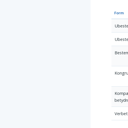
Form
Ubeste
Ubeste
Bestem
Kongr
Kompar
betydn
Verbet