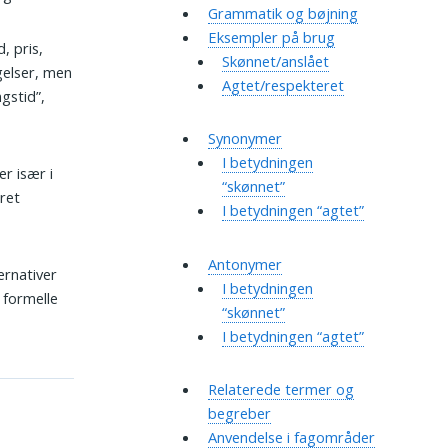
Grammatik og bøjning
Eksempler på brug
, pris,
Skønnet/anslået
gelser, men
Agtet/respekteret
ngstid”,
Synonymer
I betydningen
r især i
“skønnet”
ret
I betydningen “agtet”
Antonymer
ernativer
I betydningen
 formelle
“skønnet”
I betydningen “agtet”
Relaterede termer og
begreber
Anvendelse i fagområder