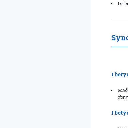
Forfa
Syn
I bet
anslå
(form
I bet