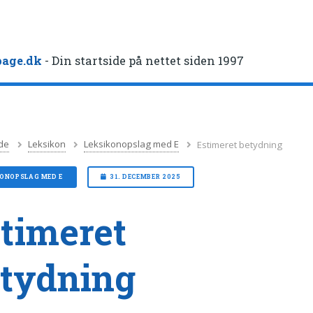
age.dk
- Din startside på nettet siden 1997
de
Leksikon
Leksikonopslag med E
Estimeret betydning
KONOPSLAG MED E
31. DECEMBER 2025
timeret
tydning