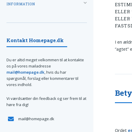
INFORMATION
ESTIM
ELLER 
ELLER
FASTS
Kontakt Homepage.dk
I en æld
“agtet” e
Du er altid meget velkommen til at kontakte
os på vores mailadresse
mail@homepage.dk
, hvis du har
spørgsmål, forslag eller kommentarer til
vores indhold.
Bet
Vi værdsætter din feedback og ser frem til at
høre fra dig!
mail@homepage.dk
Ordet
e