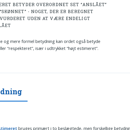
ERET BETYDER OVERORDNET SET “ANSLÅET”
“SKØNNET” - NOGET, DER ER BEREGNET
 VURDERET UDEN AT VÆRE ENDELIGT
LÅET
re og mere formel betydning kan ordet også betyde
ller “respekteret”, især i udtrykket “højt estimeret”.
ydning
stimeret
bruges primært i to beslægtede, men forskellige betydni