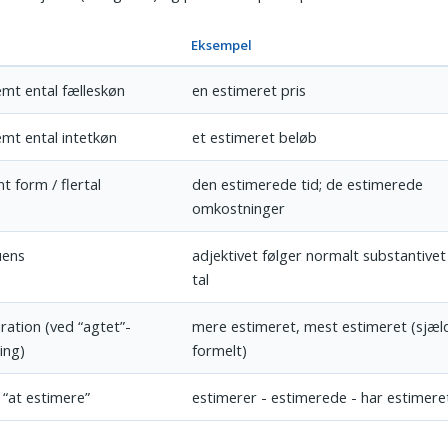
Eksempel
mt ental fælleskøn
en estimeret pris
mt ental intetkøn
et estimeret beløb
t form / flertal
den estimerede tid; de estimerede
omkostninger
uens
adjektivet følger normalt substantivet
tal
ation (ved “agtet”-
mere estimeret, mest estimeret (sjæl
ing)
formelt)
 “at estimere”
estimerer - estimerede - har estimere