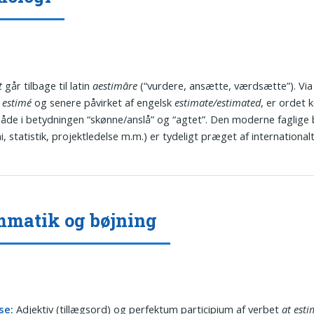
t
går tilbage til latin
aestimāre
(“vurdere, ansætte, værdsætte”). Via
/
estimé
og senere påvirket af engelsk
estimate/estimated
, er ordet
både i betydningen “skønne/anslå” og “agtet”. Den moderne faglige
, statistik, projektledelse m.m.) er tydeligt præget af international
matik og bøjning
se:
Adjektiv (tillægsord) og perfektum participium af verbet
at esti