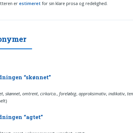
tteren er
estimeret
for sin klare prosa og redelighed.
onymer
ydningen “skønnet”
et
,
skønnet
,
omtrent
,
cirka/ca.
,
foreløbig
,
approksimativ
,
indikativ
,
ten
elt)
ydningen “agtet”