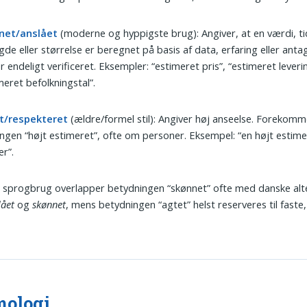
net/anslået
(moderne og hyppigste brug): Angiver, at en værdi, tid
e eller størrelse er beregnet på basis af data, erfaring eller anta
er endeligt verificeret. Eksempler: “estimeret pris”, “estimeret leveri
meret befolkningstal”.
t/respekteret
(ældre/formel stil): Angiver høj anseelse. Forekomme
ngen “højt estimeret”, ofte om personer. Eksempel: “en højt estime
er”.
l sprogbrug overlapper betydningen “skønnet” ofte med danske alt
lået
og
skønnet
, mens betydningen “agtet” helst reserveres til faste,
mologi