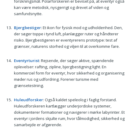
forskningsmål. Polarforskeren er beviset på, at eventyr også
kan være metodisk, nysgerrigt og drevet af viden og
samfundsnytte.
Bjergbestiger
: Et ikon for fysisk mod og udholdenhed. Den,
der søger toppe i tynd luft, planlægger ruter og håndterer
risiko. Bjergbestigeren er eventyrerens prototype: test af
grænser, naturens storhed og viljen til at overkomme fare.
Eventyrturist
: Rejsende, der søger aktive, spændende
oplevelser: rafting, zipline, bjergbestigning light. En
kommerciel form for eventyr, hvor sikkerhed og organisering
møder rus og udfordring. Forener turisme med
grænsetestning.
Huleudforsker
: Også kaldet speleolog i faglig forstand.
Huleudforskeren kartlægger underjordiske systemer,
dokumenterer formationer og navigerer i mørke labyrinter. Et
eventyr i jordens skjulte rum, hvor tålmodighed, sikkerhed og
samarbejde er afgørende.