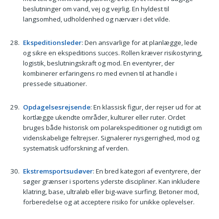
beslutninger om vand, vej og vejrlig. En hyldest til
langsomhed, udholdenhed og nærvær i det vilde.
Ekspeditionsleder
: Den ansvarlige for at planlægge, lede
og sikre en ekspeditions succes. Rollen kræver risikostyring,
logistik, beslutningskraft og mod. En eventyrer, der
kombinerer erfaringens ro med evnen til at handle i
pressede situationer.
Opdagelsesrejsende
: En klassisk figur, der rejser ud for at
kortlægge ukendte områder, kulturer eller ruter. Ordet
bruges både historisk om polarekspeditioner og nutidigt om
videnskabelige feltrejser. Signalerer nysgerrighed, mod og
systematisk udforskning af verden.
Ekstremsportsudøver
: En bred kategori af eventyrere, der
søger grænser i sportens yderste discipliner. Kan inkludere
klatring, base, ultraløb eller big-wave surfing. Betoner mod,
forberedelse og at acceptere risiko for unikke oplevelser.