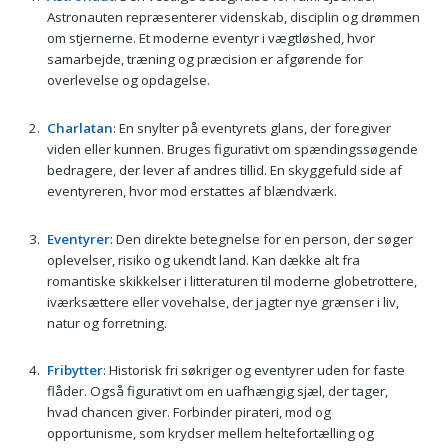
Astronauten repræsenterer videnskab, disciplin og drømmen
om stjernerne. Et moderne eventyr i vægtløshed, hvor
samarbejde, træning og præcision er afgørende for
overlevelse og opdagelse.
Charlatan
: En snylter på eventyrets glans, der foregiver
viden eller kunnen. Bruges figurativt om spændingssøgende
bedragere, der lever af andres tillid. En skyggefuld side af
eventyreren, hvor mod erstattes af blændværk.
Eventyrer
: Den direkte betegnelse for en person, der søger
oplevelser, risiko og ukendt land. Kan dække alt fra
romantiske skikkelser i litteraturen til moderne globetrottere,
iværksættere eller vovehalse, der jagter nye grænser i liv,
natur og forretning.
Fribytter
: Historisk fri søkriger og eventyrer uden for faste
flåder. Også figurativt om en uafhængig sjæl, der tager,
hvad chancen giver. Forbinder pirateri, mod og
opportunisme, som krydser mellem heltefortælling og