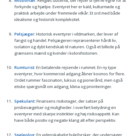
Missionær
: Religiøs udsendt, der rejser til fjerne egne for at
forkynde og hjælpe. Eventyret her er kald, kulturmøde og
praktisk arbejde under fremmede vilkår. Et ord med både
idealisme og historisk kompleksitet.
Pelsjæger
: Historisk eventyrer i vildmarken, der lever af
fangst og handel. Pelsjægeren repræsenterer hårdt liv,
isolation og dybt kendskab til naturen. Også et billede på
grænsens mænd og kvinder i kolonihistorien.
Rumturist
: En betalende rejsende i rummet. En ny type
eventyrer, hvor kommerciel adgang åbner kosmos for flere.
Ordet rummer fascination, luksus og pionerånd, men også
etiske spørgsmål om adgang, klima og prioriteringer.
Spekulant
: Finansens risikotager, der satser på
prisbevægelser og muligheder. I overført betydning en
eventyrer med skarpe instinkter og høj risikoappetit. Kan
have både positiv og negativ klang alt efter perspektiv.
Speleolog
: En videnskabelig huleforsker, der undersøger