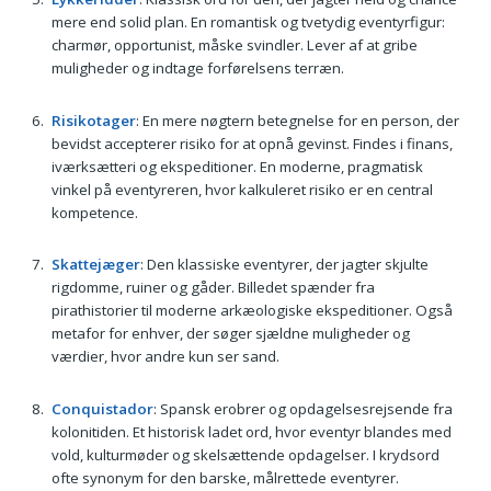
mere end solid plan. En romantisk og tvetydig eventyrfigur:
charmør, opportunist, måske svindler. Lever af at gribe
muligheder og indtage forførelsens terræn.
Risikotager
: En mere nøgtern betegnelse for en person, der
bevidst accepterer risiko for at opnå gevinst. Findes i finans,
iværksætteri og ekspeditioner. En moderne, pragmatisk
vinkel på eventyreren, hvor kalkuleret risiko er en central
kompetence.
Skattejæger
: Den klassiske eventyrer, der jagter skjulte
rigdomme, ruiner og gåder. Billedet spænder fra
pirathistorier til moderne arkæologiske ekspeditioner. Også
metafor for enhver, der søger sjældne muligheder og
værdier, hvor andre kun ser sand.
Conquistador
: Spansk erobrer og opdagelsesrejsende fra
kolonitiden. Et historisk ladet ord, hvor eventyr blandes med
vold, kulturmøder og skelsættende opdagelser. I krydsord
ofte synonym for den barske, målrettede eventyrer.