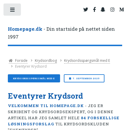
Toggle
Homepage.dk
- Din startside på nettet siden
1997
Forside
Krydsordbog
Krydsordsspørgsmål med E
Eventyrer Krydsord
KRYDSORDSSPØRGSMÅL MED E
7. SEPTEMBER 2025
Eventyrer Krydsord
VELKOMMEN TIL HOMEPAGE.DK
- JEG ER
SKRIBENT OG KRYDSORDSEKSPERT, OG I DENNE
ARTIKEL HAR JEG SAMLET HELE
84 FORSKELLIGE
LØSNINGSFORSLAG
TIL KRYDSORDSKLUDEN