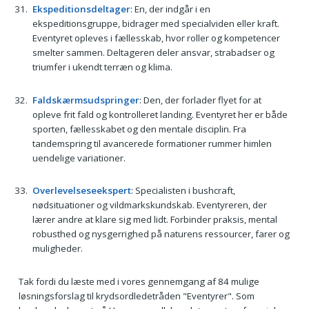
Ekspeditionsdeltager
: En, der indgår i en
ekspeditionsgruppe, bidrager med specialviden eller kraft.
Eventyret opleves i fællesskab, hvor roller og kompetencer
smelter sammen. Deltageren deler ansvar, strabadser og
triumfer i ukendt terræn og klima.
Faldskærmsudspringer
: Den, der forlader flyet for at
opleve frit fald og kontrolleret landing. Eventyret her er både
sporten, fællesskabet og den mentale disciplin. Fra
tandemspring til avancerede formationer rummer himlen
uendelige variationer.
Overlevelseseekspert
: Specialisten i bushcraft,
nødsituationer og vildmarkskundskab. Eventyreren, der
lærer andre at klare sig med lidt. Forbinder praksis, mental
robusthed og nysgerrighed på naturens ressourcer, farer og
muligheder.
Tak fordi du læste med i vores gennemgang af 84 mulige
løsningsforslag til krydsordledetråden "Eventyrer". Som