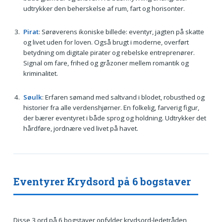
udtrykker den beherskelse af rum, fart og horisonter.
Pirat
: Sørøverens ikoniske billede: eventyr, jagten på skatte
og livet uden for loven. Også brugt i moderne, overført
betydning om digitale pirater og rebelske entreprenører.
Signal om fare, frihed og gråzoner mellem romantik og
kriminalitet.
Søulk
: Erfaren sømand med saltvand i blodet, robusthed og
historier fra alle verdenshjørner. En folkelig, farverig figur,
der bærer eventyret i både sprog og holdning. Udtrykker det
hårdføre, jordnære ved livet på havet.
Eventyrer Krydsord på 6 bogstaver
Disse 3 ord på 6 bogstaver opfylder krydsord-ledetråden