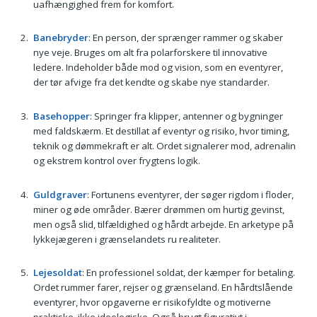
uafhængighed frem for komfort.
Banebryder
: En person, der sprænger rammer og skaber
nye veje. Bruges om alt fra polarforskere til innovative
ledere. Indeholder både mod og vision, som en eventyrer,
der tør afvige fra det kendte og skabe nye standarder.
Basehopper
: Springer fra klipper, antenner og bygninger
med faldskærm. Et destillat af eventyr og risiko, hvor timing,
teknik og dømmekraft er alt. Ordet signalerer mod, adrenalin
og ekstrem kontrol over frygtens logik.
Guldgraver
: Fortunens eventyrer, der søger rigdom i floder,
miner og øde områder. Bærer drømmen om hurtig gevinst,
men også slid, tilfældighed og hårdt arbejde. En arketype på
lykkejægeren i grænselandets ru realiteter.
Lejesoldat
: En professionel soldat, der kæmper for betaling.
Ordet rummer farer, rejser og grænseland. En hårdtslående
eventyrer, hvor opgaverne er risikofyldte og motiverne