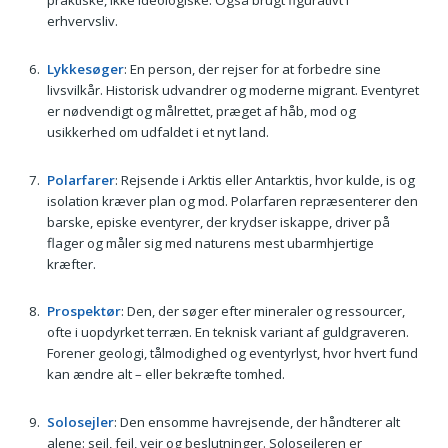
praktiske, ikke ideologiske. Også brugt figurativt i
erhvervsliv.
Lykkesøger
: En person, der rejser for at forbedre sine
livsvilkår. Historisk udvandrer og moderne migrant. Eventyret
er nødvendigt og målrettet, præget af håb, mod og
usikkerhed om udfaldet i et nyt land.
Polarfarer
: Rejsende i Arktis eller Antarktis, hvor kulde, is og
isolation kræver plan og mod. Polarfaren repræsenterer den
barske, episke eventyrer, der krydser iskappe, driver på
flager og måler sig med naturens mest ubarmhjertige
kræfter.
Prospektør
: Den, der søger efter mineraler og ressourcer,
ofte i uopdyrket terræn. En teknisk variant af guldgraveren.
Forener geologi, tålmodighed og eventyrlyst, hvor hvert fund
kan ændre alt – eller bekræfte tomhed.
Solosejler
: Den ensomme havrejsende, der håndterer alt
alene: sejl, fejl, vejr og beslutninger. Solosejleren er