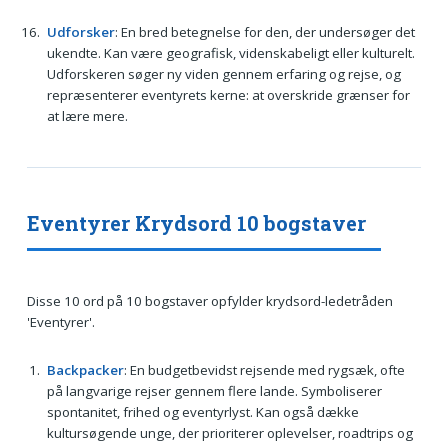
Udforsker
: En bred betegnelse for den, der undersøger det
ukendte. Kan være geografisk, videnskabeligt eller kulturelt.
Udforskeren søger ny viden gennem erfaring og rejse, og
repræsenterer eventyrets kerne: at overskride grænser for
at lære mere.
Eventyrer Krydsord 10 bogstaver
Disse 10 ord på 10 bogstaver opfylder krydsord-ledetråden
'Eventyrer'.
Backpacker
: En budgetbevidst rejsende med rygsæk, ofte
på langvarige rejser gennem flere lande. Symboliserer
spontanitet, frihed og eventyrlyst. Kan også dække
kultursøgende unge, der prioriterer oplevelser, roadtrips og