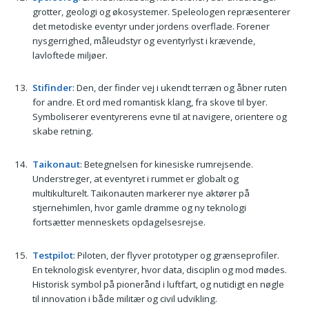
grotter, geologi og økosystemer. Speleologen repræsenterer
det metodiske eventyr under jordens overflade. Forener
nysgerrighed, måleudstyr og eventyrlyst i krævende,
lavloftede miljøer.
Stifinder
: Den, der finder vej i ukendt terræn og åbner ruten
for andre. Et ord med romantisk klang, fra skove til byer.
Symboliserer eventyrerens evne til at navigere, orientere og
skabe retning.
Taikonaut
: Betegnelsen for kinesiske rumrejsende.
Understreger, at eventyret i rummet er globalt og
multikulturelt. Taikonauten markerer nye aktører på
stjernehimlen, hvor gamle drømme og ny teknologi
fortsætter menneskets opdagelsesrejse.
Testpilot
: Piloten, der flyver prototyper og grænseprofiler.
En teknologisk eventyrer, hvor data, disciplin og mod mødes.
Historisk symbol på pionerånd i luftfart, og nutidigt en nøgle
til innovation i både militær og civil udvikling.