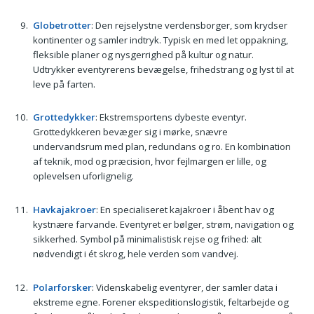
Globetrotter
: Den rejselystne verdensborger, som krydser
kontinenter og samler indtryk. Typisk en med let oppakning,
fleksible planer og nysgerrighed på kultur og natur.
Udtrykker eventyrerens bevægelse, frihedstrang og lyst til at
leve på farten.
Grottedykker
: Ekstremsportens dybeste eventyr.
Grottedykkeren bevæger sig i mørke, snævre
undervandsrum med plan, redundans og ro. En kombination
af teknik, mod og præcision, hvor fejlmargen er lille, og
oplevelsen uforlignelig.
Havkajakroer
: En specialiseret kajakroer i åbent hav og
kystnære farvande. Eventyret er bølger, strøm, navigation og
sikkerhed. Symbol på minimalistisk rejse og frihed: alt
nødvendigt i ét skrog, hele verden som vandvej.
Polarforsker
: Videnskabelig eventyrer, der samler data i
ekstreme egne. Forener ekspeditionslogistik, feltarbejde og