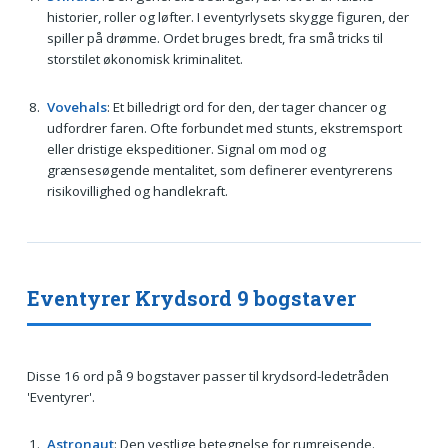
historier, roller og løfter. I eventyrlysets skygge figuren, der
spiller på drømme. Ordet bruges bredt, fra små tricks til
storstilet økonomisk kriminalitet.
Vovehals
: Et billedrigt ord for den, der tager chancer og
udfordrer faren. Ofte forbundet med stunts, ekstremsport
eller dristige ekspeditioner. Signal om mod og
grænsesøgende mentalitet, som definerer eventyrerens
risikovillighed og handlekraft.
Eventyrer Krydsord 9 bogstaver
Disse 16 ord på 9 bogstaver passer til krydsord-ledetråden
'Eventyrer'.
Astronaut
: Den vestlige betegnelse for rumrejsende.