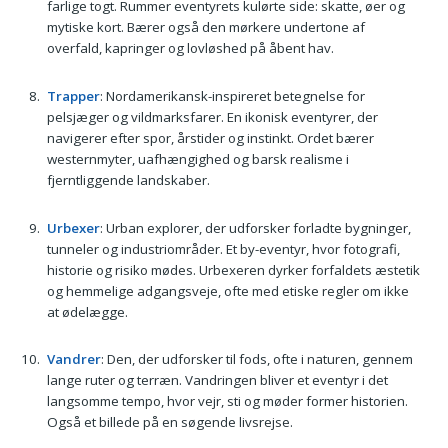
farlige togt. Rummer eventyrets kulørte side: skatte, øer og
mytiske kort. Bærer også den mørkere undertone af
overfald, kapringer og lovløshed på åbent hav.
Trapper
: Nordamerikansk-inspireret betegnelse for
pelsjæger og vildmarksfarer. En ikonisk eventyrer, der
navigerer efter spor, årstider og instinkt. Ordet bærer
westernmyter, uafhængighed og barsk realisme i
fjerntliggende landskaber.
Urbexer
: Urban explorer, der udforsker forladte bygninger,
tunneler og industriområder. Et by-eventyr, hvor fotografi,
historie og risiko mødes. Urbexeren dyrker forfaldets æstetik
og hemmelige adgangsveje, ofte med etiske regler om ikke
at ødelægge.
Vandrer
: Den, der udforsker til fods, ofte i naturen, gennem
lange ruter og terræn. Vandringen bliver et eventyr i det
langsomme tempo, hvor vejr, sti og møder former historien.
Også et billede på en søgende livsrejse.