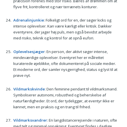
præcision forenes med stor risiko. Bæres af drømmen om at
flyve frit, kontrolleret og nær terrænets konturer.
Adrenalinjunkie
: Folkeligt ord for en, der søger kicks og
intense oplevelser. Kan være kærligt eller kritisk. Dækker
eventyrere, der jager høj puls, men også bevidst arbejde
med risiko, teknik og kontrol for at opnå eufori.
Oplevelsesjæger
: En person, der aktivt søger intense,
mindeværdige oplevelser. Eventyret her er målrettet
kuraterede øjeblikke, ofte dokumenteret på sociale medier.
Et moderne ord, der samler nysgerrighed, status og lyst til at
prøve nyt.
Vildmarkskvinde
: Den feminine pendant til vildmarksmand.
Symboliserer autonomi, robusthed og beherskelse af
naturfærdigheder. Et ord, der tydeliggør, at eventyr ikke er
kønnet, men en praksis og en trang til frihed.
Vildmarksvandrer
: En langdistancerejsende i naturen, ofte
med telt og minimal oppakning. Eventyret findes i daglige