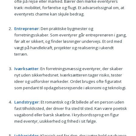
ofte på rejse eller marked. Bærer den mørke eventyrers
træk: mobilitet, forførelse og flugt. Et advarselssignal om, at
eventyrets charme kan skjule bedrag.
Entreprenør
: Den praktiske bygmester og
forretningsskaber. Som eventyrer går entreprenøren i gang,
før alt er sikkert, og finder løsninger undervejs. Et ord med
vægt på handlekraft, projekter og realisering i ukendt
terræn.
Iværksætter
: En forretningsmæssig eventyrer, der skaber
nyt uden sikkerhedsnet. Iværksætteren tager risiko, tester
ideer og udforsker markeder. Ordet bruges ofte figurativt
som pendant til opdagelsesrejsende i økonomi og teknologi.
Landstryger
: Et romantisk og råt billede af en person uden
fast tilholdssted, der driver fra sted til sted. Kan være poetisk
vagabond eller barsk skæbne. I krydsordssprog en figur
med eventyr, usikkerhed og frihed i sit følge.
Lykkeridder
: Klassisk ord for den, der jagter held og chance