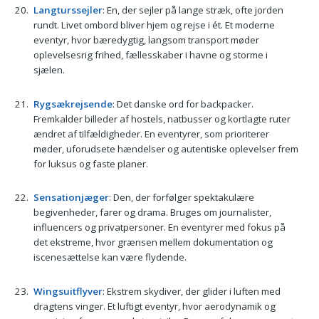
Langturssejler
: En, der sejler på lange stræk, ofte jorden
rundt. Livet ombord bliver hjem og rejse i ét. Et moderne
eventyr, hvor bæredygtig, langsom transport møder
oplevelsesrig frihed, fællesskaber i havne og storme i
sjælen.
Rygsækrejsende
: Det danske ord for backpacker.
Fremkalder billeder af hostels, natbusser og kortlagte ruter
ændret af tilfældigheder. En eventyrer, som prioriterer
møder, uforudsete hændelser og autentiske oplevelser frem
for luksus og faste planer.
Sensationjæger
: Den, der forfølger spektakulære
begivenheder, farer og drama. Bruges om journalister,
influencers og privatpersoner. En eventyrer med fokus på
det ekstreme, hvor grænsen mellem dokumentation og
iscenesættelse kan være flydende.
Wingsuitflyver
: Ekstrem skydiver, der glider i luften med
dragtens vinger. Et luftigt eventyr, hvor aerodynamik og