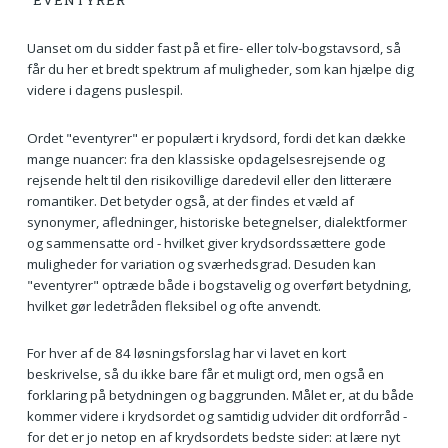
"EVENTYRER"
Uanset om du sidder fast på et fire- eller tolv-bogstavsord, så
får du her et bredt spektrum af muligheder, som kan hjælpe dig
videre i dagens puslespil.
Ordet "eventyrer" er populært i krydsord, fordi det kan dække
mange nuancer: fra den klassiske opdagelsesrejsende og
rejsende helt til den risikovillige daredevil eller den litterære
romantiker. Det betyder også, at der findes et væld af
synonymer, afledninger, historiske betegnelser, dialektformer
og sammensatte ord - hvilket giver krydsordssættere gode
muligheder for variation og sværhedsgrad. Desuden kan
"eventyrer" optræde både i bogstavelig og overført betydning,
hvilket gør ledetråden fleksibel og ofte anvendt.
For hver af de 84 løsningsforslag har vi lavet en kort
beskrivelse, så du ikke bare får et muligt ord, men også en
forklaring på betydningen og baggrunden. Målet er, at du både
kommer videre i krydsordet og samtidig udvider dit ordforråd -
for det er jo netop en af krydsordets bedste sider: at lære nyt