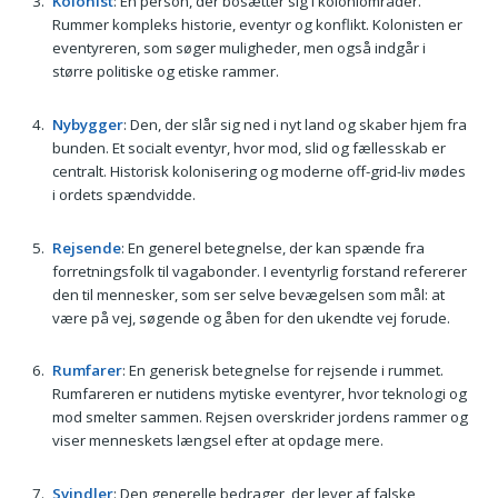
Kolonist
: En person, der bosætter sig i koloniområder.
Rummer kompleks historie, eventyr og konflikt. Kolonisten er
eventyreren, som søger muligheder, men også indgår i
større politiske og etiske rammer.
Nybygger
: Den, der slår sig ned i nyt land og skaber hjem fra
bunden. Et socialt eventyr, hvor mod, slid og fællesskab er
centralt. Historisk kolonisering og moderne off-grid-liv mødes
i ordets spændvidde.
Rejsende
: En generel betegnelse, der kan spænde fra
forretningsfolk til vagabonder. I eventyrlig forstand refererer
den til mennesker, som ser selve bevægelsen som mål: at
være på vej, søgende og åben for den ukendte vej forude.
Rumfarer
: En generisk betegnelse for rejsende i rummet.
Rumfareren er nutidens mytiske eventyrer, hvor teknologi og
mod smelter sammen. Rejsen overskrider jordens rammer og
viser menneskets længsel efter at opdage mere.
Svindler
: Den generelle bedrager, der lever af falske