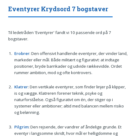
Eventyrer Krydsord 7 bogstaver
Til ledetråden 'Eventyrer' fandt vi 10 passende ord på 7
bogstaver.
Erobrer
: Den offensivt handlende eventyrer, der vinder land,
markeder eller mål. Både militært og figurativt: at indtage
positioner, bryde barrikader og udvide rækkevidde. Ordet
rummer ambition, mod og ofte kontrovers.
Klatrer
: Den vertikale eventyrer, som finder linjer på klipper,
is og vægge. Klatreren forener teknik, psyke og
naturforståelse. Også figurativt om én, der stiger op i
systemer eller ambitioner; altid med balancen mellem risiko
og belønning.
Pilgrim
: Den rejsende, der vandrer af åndelige grunde. Et
eventyr i langsomme skridt, hvor mål er helligdomme og