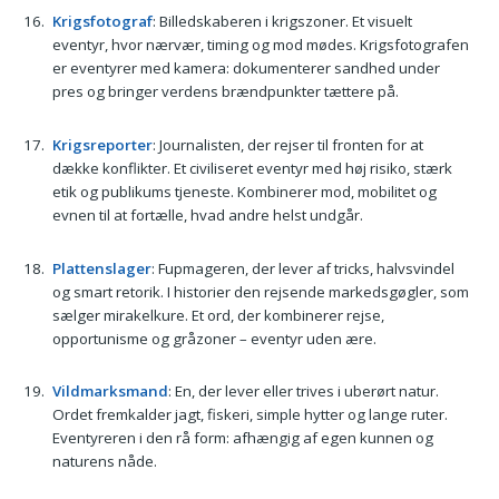
Krigsfotograf
: Billedskaberen i krigszoner. Et visuelt
eventyr, hvor nærvær, timing og mod mødes. Krigsfotografen
er eventyrer med kamera: dokumenterer sandhed under
pres og bringer verdens brændpunkter tættere på.
Krigsreporter
: Journalisten, der rejser til fronten for at
dække konflikter. Et civiliseret eventyr med høj risiko, stærk
etik og publikums tjeneste. Kombinerer mod, mobilitet og
evnen til at fortælle, hvad andre helst undgår.
Plattenslager
: Fupmageren, der lever af tricks, halvsvindel
og smart retorik. I historier den rejsende markedsgøgler, som
sælger mirakelkure. Et ord, der kombinerer rejse,
opportunisme og gråzoner – eventyr uden ære.
Vildmarksmand
: En, der lever eller trives i uberørt natur.
Ordet fremkalder jagt, fiskeri, simple hytter og lange ruter.
Eventyreren i den rå form: afhængig af egen kunnen og
naturens nåde.