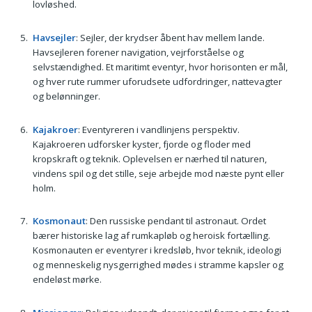
lovløshed.
Havsejler
: Sejler, der krydser åbent hav mellem lande.
Havsejleren forener navigation, vejrforståelse og
selvstændighed. Et maritimt eventyr, hvor horisonten er mål,
og hver rute rummer uforudsete udfordringer, nattevagter
og belønninger.
Kajakroer
: Eventyreren i vandlinjens perspektiv.
Kajakroeren udforsker kyster, fjorde og floder med
kropskraft og teknik. Oplevelsen er nærhed til naturen,
vindens spil og det stille, seje arbejde mod næste pynt eller
holm.
Kosmonaut
: Den russiske pendant til astronaut. Ordet
bærer historiske lag af rumkapløb og heroisk fortælling.
Kosmonauten er eventyrer i kredsløb, hvor teknik, ideologi
og menneskelig nysgerrighed mødes i stramme kapsler og
endeløst mørke.