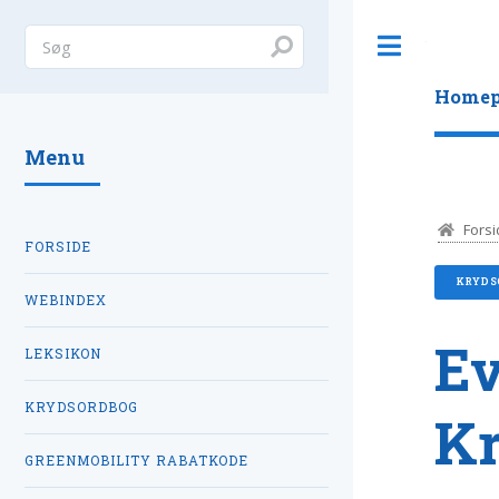
Toggle
Homep
Menu
Forsi
FORSIDE
KRYDS
WEBINDEX
Ev
LEKSIKON
KRYDSORDBOG
K
GREENMOBILITY RABATKODE