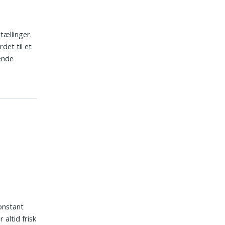
tællinger.
det til et
gende
konstant
 altid frisk