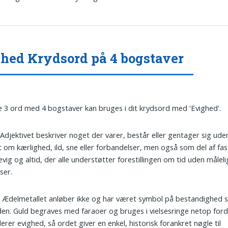
hed Krydsord på 4 bogstaver
 3 ord med 4 bogstaver kan bruges i dit krydsord med 'Evighed'.
 Adjektivet beskriver noget der varer, består eller gentager sig ude
 om kærlighed, ild, sne eller forbandelser, men også som del af fas
vig og altid, der alle understøtter forestillingen om tid uden målel
ser.
: Ædelmetallet anløber ikke og har været symbol på bestandighed 
den. Guld begraves med faraoer og bruges i vielsesringe netop ford
lerer evighed, så ordet giver en enkel, historisk forankret nøgle til