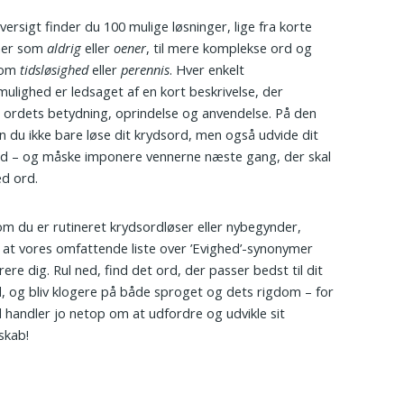
versigt finder du 100 mulige løsninger, lige fra korte
mer som
aldrig
eller
oener
, til mere komplekse ord og
som
tidsløsighed
eller
perennis
. Hver enkelt
mulighed er ledsaget af en kort beskrivelse, der
r ordets betydning, oprindelse og anvendelse. På den
 du ikke bare løse dit krydsord, men også udvide dit
d – og måske imponere vennerne næste gang, der skal
d ord.
m du er rutineret krydsordløser eller nybegynder,
, at vores omfattende liste over ’Evighed’-synonymer
rere dig. Rul ned, find det ord, der passer bedst til dit
, og bliv klogere på både sproget og dets rigdom – for
 handler jo netop om at udfordre og udvikle sit
skab!