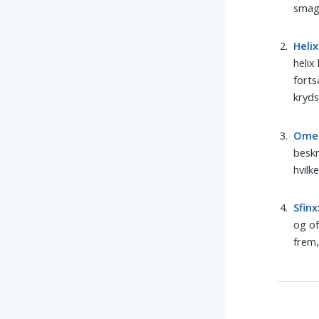
smag,
Helix
helix
forts
kryds
Ome
beskr
hvilk
Sfinx
og of
frem,