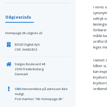
I vores o
synony
Udgiverinfo
udtryk 
løsnings
forklare
Homepage.dk udgives af:
måde kan
ordforrå
BGGD Digital ApS
leges me
CVR: 34482853
Uanset o
Dalgas Boulevard 48
håber vi
2000 Frederiksberg
kan inspi
Danmark
krydsord
krydsord
ordkend
OBS:
Henvendelse på adressen ikke
muligt.
Post mærkes "Att: Homepage.dk"