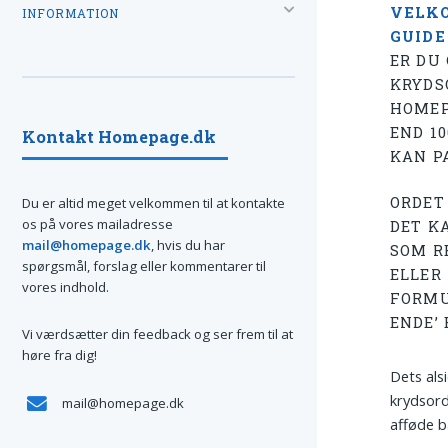
VELKO
INFORMATION
GUIDE
ER DU 
KRYDS
HOMEP
END 1
Kontakt Homepage.dk
KAN PA
ORDE
Du er altid meget velkommen til at kontakte
os på vores mailadresse
DET K
mail@homepage.dk
, hvis du har
SOM R
spørgsmål, forslag eller kommentarer til
ELLER 
vores indhold.
FORMU
ENDE’ 
Vi værdsætter din feedback og ser frem til at
høre fra dig!
Dets als
krydsor
mail@homepage.dk
afføde b