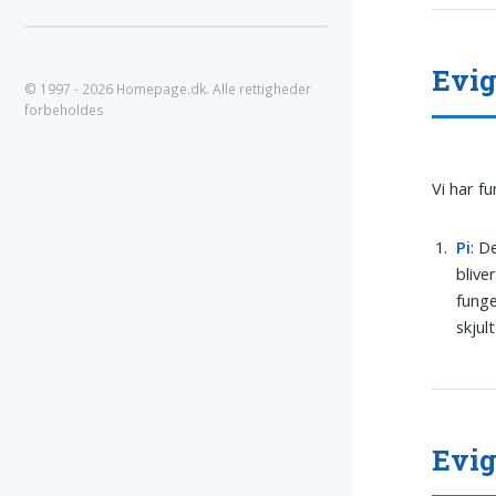
Evig
© 1997 - 2026 Homepage.dk. Alle rettigheder
forbeholdes
Vi har f
Pi
: D
blive
fung
skjult 
Evig