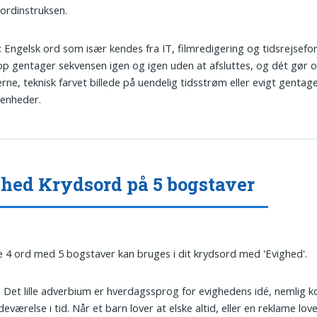
ordinstruksen.
: Engelsk ord som især kendes fra IT, filmredigering og tidsrejsefor
op gentager sekvensen igen og igen uden at afsluttes, og dét gør or
ne, teknisk farvet billede på uendelig tidsstrøm eller evigt genta
venheder.
hed Krydsord på 5 bogstaver
 4 ord med 5 bogstaver kan bruges i dit krydsord med 'Evighed'.
: Det lille adverbium er hverdagssprog for evighedens idé, nemlig 
edeværelse i tid. Når et barn lover at elske altid, eller en reklame lover