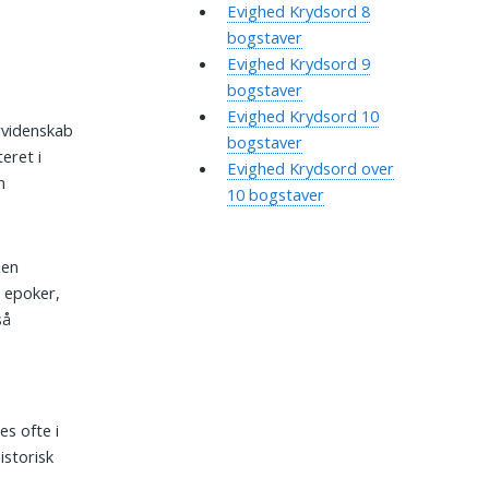
Evighed Krydsord 8
bogstaver
Evighed Krydsord 9
bogstaver
Evighed Krydsord 10
rvidenskab
bogstaver
eret i
Evighed Krydsord over
n
10 bogstaver
ien
e epoker,
så
s ofte i
istorisk