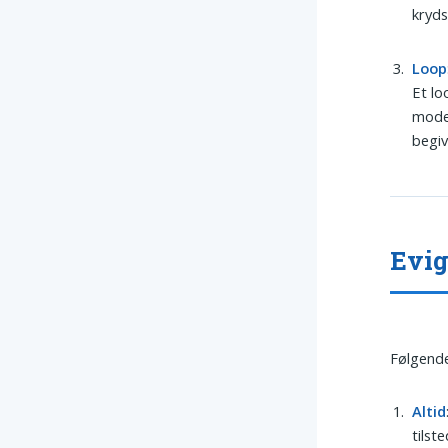
kryds
Loop
Et lo
moder
begi
Evig
Følgende
Altid
tilst