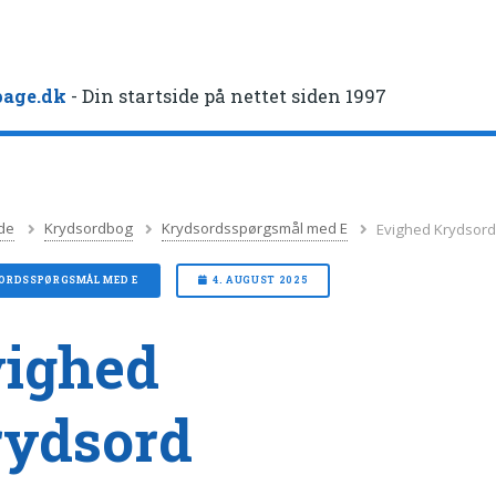
age.dk
- Din startside på nettet siden 1997
de
Krydsordbog
Krydsordsspørgsmål med E
Evighed Krydsor
ORDSSPØRGSMÅL MED E
4. AUGUST 2025
ighed
rydsord