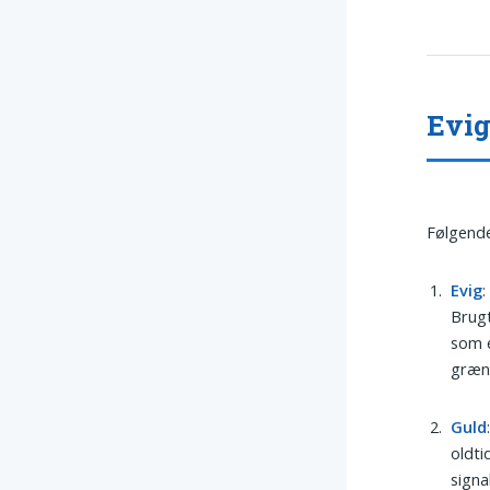
Evig
Følgende
Evig
:
Brugt
som e
græn
Guld
oldti
signa