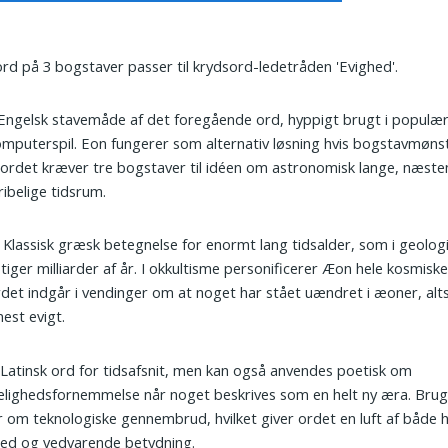
ord på 3 bogstaver passer til krydsord-ledetråden 'Evighed'.
 Engelsk stavemåde af det foregående ord, hyppigt brugt i populæ
mputerspil. Eon fungerer som alternativ løsning hvis bogstavmønst
ordet kræver tre bogstaver til idéen om astronomisk lange, næste
ibelige tidsrum.
: Klassisk græsk betegnelse for enormt lang tidsalder, som i geolog
tiger milliarder af år. I okkultisme personificerer Æon hele kosmisk
det indgår i vendinger om at noget har stået uændret i æoner, alt
est evigt.
 Latinsk ord for tidsafsnit, men kan også anvendes poetisk om
lighedsfornemmelse når noget beskrives som en helt ny æra. Bruge
r om teknologiske gennembrud, hvilket giver ordet en luft af både h
hed og vedvarende betydning.