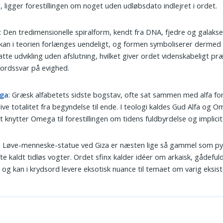
 ligger forestillingen om noget uden udløbsdato indlejret i ordet.
: Den tredimensionelle spiralform, kendt fra DNA, fjedre og galaks
 kan i teorien forlænges uendeligt, og formen symboliserer dermed 
atte udvikling uden afslutning, hvilket giver ordet videnskabeligt p
ordssvar på evighed.
ga
: Græsk alfabetets sidste bogstav, ofte sat sammen med alfa for
ive totalitet fra begyndelse til ende. I teologi kaldes Gud Alfa og 
et knytter Omega til forestillingen om tidens fuldbyrdelse og implici
: Løve-menneske-statue ved Giza er næsten lige så gammel som p
te kaldt tidløs vogter. Ordet sfinx kalder idéer om arkaisk, gådeful
 og kan i krydsord levere eksotisk nuance til temaet om varig eksist