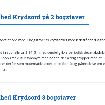
hed Krydsord på 2 bogstaver
undet ét ord med 2 bogstaver til krydsordet med ledetråden 'Evighe
et irrationelle tal 3,1415… med uendelig ikke-periodisk decimaludvikli
r i populær kultur synonym med noget, der aldrig stopper med at ud
erer derfor som matematiknørdet, men forståelig påmindelse om e
i tal.
hed Krydsord 3 bogstaver