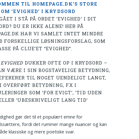
MMEN TIL HOMEPAGE.DK’S STORE
 OM ’EVIGHED’ I KRYDSORD
GÅET I STÅ PÅ ORDET ’EVIGHED’ I DIT
ORD? DU ER IKKE ALENE! HER PÅ
AGE.DK HAR VI SAMLET INTET MINDRE
00 FORSKELLIGE LØSNINGSFORSLAG, SOM
SSE PÅ CLUE’ET “EVIGHED”.
T
EVIGHED
DUKKER OFTE OP I KRYDSORD –
AN VÆRE I SIN BOGSTAVELIGE BETYDNING,
EFERERER TIL NOGET UENDELIGT LANGT,
I OVERFØRT BETYDNING, FX I
LERINGER SOM ’FOR EVIGT’, ’TID UDEN
ELLER ’UBESKRIVELIGT LANG TID’
idighed gør det til et populært emne for
dssættere, fordi det rummer mange nuancer og kan
åde klassiske og mere poetiske svar.