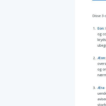
Disse 3 
Eon
:
og co
kryds
ubegr
Æon
overs
og or
nærm
Æra
:
uende
avise
stor