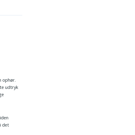
n ophør.
te udtryk
ige
siden
i det