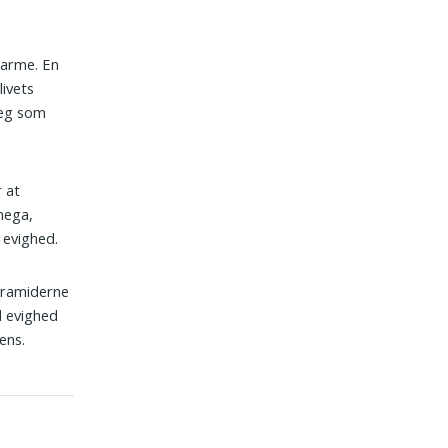
earme. En
livets
ræg som
 at
Omega,
t evighed.
yramiderne
d evighed
ens.