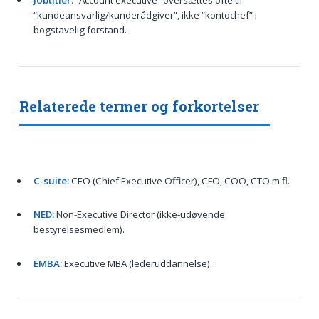
Jobtitler:
“Account executive” oversættes ofte til
“kundeansvarlig/kunderådgiver”, ikke “kontochef” i
bogstavelig forstand.
Relaterede termer og forkortelser
C-suite:
CEO (Chief Executive Officer), CFO, COO, CTO m.fl.
NED:
Non-Executive Director (ikke-udøvende
bestyrelsesmedlem).
EMBA:
Executive MBA (lederuddannelse).