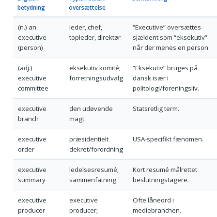
betydning
oversættelse
(n.) an
leder, chef,
“Executive” oversættes
executive
topleder, direktør
sjældent som “eksekutiv”
(person)
når der menes en person.
(adj.)
eksekutiv komité;
“Eksekutiv” bruges på
executive
forretningsudvalg
dansk især i
committee
politologi/foreningsliv.
executive
den udøvende
Statsretlig term.
branch
magt
executive
præsidentielt
USA-specifikt fænomen.
order
dekret/forordning
executive
ledelsesresumé;
Kort resumé målrettet
summary
sammenfatning
beslutningstagere.
executive
executive
Ofte låneord i
producer
producer;
mediebranchen.