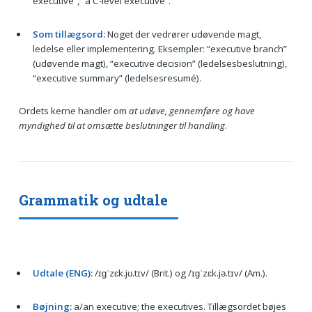
executive”, “a C-level executive”.
Som tillægsord:
Noget der vedrører udøvende magt,
ledelse eller implementering. Eksempler: “executive branch”
(udøvende magt), “executive decision” (ledelsesbeslutning),
“executive summary” (ledelsesresumé).
Ordets kerne handler om
at udøve, gennemføre og have
myndighed til at omsætte beslutninger til handling
.
Grammatik og udtale
Udtale (ENG):
/ɪɡˈzɛk.jʊ.tɪv/ (Brit.) og /ɪɡˈzɛk.jə.tɪv/ (Am.).
Bøjning:
a/an executive; the executives. Tillægsordet bøjes