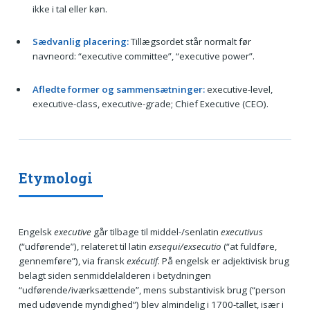
ikke i tal eller køn.
Sædvanlig placering:
Tillægsordet står normalt før
navneord: “executive committee”, “executive power”.
Afledte former og sammensætninger:
executive-level,
executive-class, executive-grade; Chief Executive (CEO).
Etymologi
Engelsk
executive
går tilbage til middel-/senlatin
executivus
(“udførende”), relateret til latin
exsequi/exsecutio
(“at fuldføre,
gennemføre”), via fransk
exécutif
. På engelsk er adjektivisk brug
belagt siden senmiddelalderen i betydningen
“udførende/iværksættende”, mens substantivisk brug (“person
med udøvende myndighed”) blev almindelig i 1700-tallet, især i