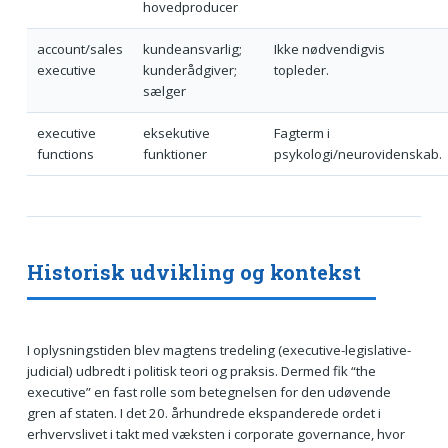
hovedproducer
account/sales
kundeansvarlig;
Ikke nødvendigvis
executive
kunderådgiver;
topleder.
sælger
executive
eksekutive
Fagterm i
functions
funktioner
psykologi/neurovidenskab.
Historisk udvikling og kontekst
I oplysningstiden blev magtens tredeling (executive-legislative-
judicial) udbredt i politisk teori og praksis. Dermed fik “the
executive” en fast rolle som betegnelsen for den udøvende
gren af staten. I det 20. århundrede ekspanderede ordet i
erhvervslivet i takt med væksten i corporate governance, hvor