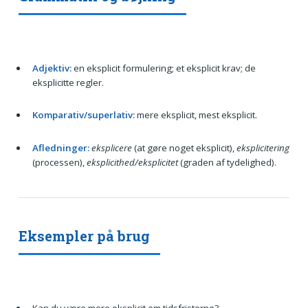
Adjektiv:
en eksplicit formulering; et eksplicit krav; de
eksplicitte regler.
Komparativ/superlativ:
mere eksplicit, mest eksplicit.
Afledninger:
eksplicere
(at gøre noget eksplicit),
eksplicitering
(processen),
eksplicithed/eksplicitet
(graden af tydelighed).
Eksempler på brug
Kan du være mere eksplicit om tidsfristerne?