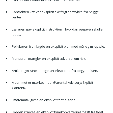
Kontrakten kræver eksplicit skriftligt samtykke fra begge
parter.
Læreren gav eksplicit instruktion i, hvordan opgaven skulle
løses.
Politikeren fremlagde en eksplicit plan med mål og milepæle.
Manualen mangler en eksplicit advarsel om risici.
Artiklen gør sine antagelser eksplicitte fra begyndelsen.
Albummet er mærket med «Parental Advisory: Explicit
Content».
I matematik gives en eksplicit formel for a
.
n
I koden kræves en eksplicit typekonvertering (cast) fra float