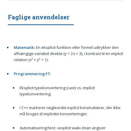
Faglige anvendelser
Matematik:
En eksplicit funktion eller formel udtrykker den
afhængige variabel direkte (y = 2x + 3), i kontrast til en implicit
relation (x² + y² = 1).
Programmering/IT:
Eksplicit typekonvertering (cast) vs. implicit
typekonvertering.
I C++ markerer nøgleordet
explicit
konstruktører, der ikke
må bruges til implicitte konverteringer.
Automatisering/test: «explicit wait» (man angiver