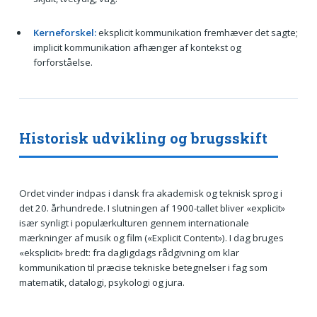
Kerneforskel:
eksplicit kommunikation fremhæver det sagte;
implicit kommunikation afhænger af kontekst og
forforståelse.
Historisk udvikling og brugsskift
Ordet vinder indpas i dansk fra akademisk og teknisk sprog i
det 20. århundrede. I slutningen af 1900-tallet bliver «explicit»
især synligt i populærkulturen gennem internationale
mærkninger af musik og film («Explicit Content»). I dag bruges
«eksplicit» bredt: fra dagligdags rådgivning om klar
kommunikation til præcise tekniske betegnelser i fag som
matematik, datalogi, psykologi og jura.