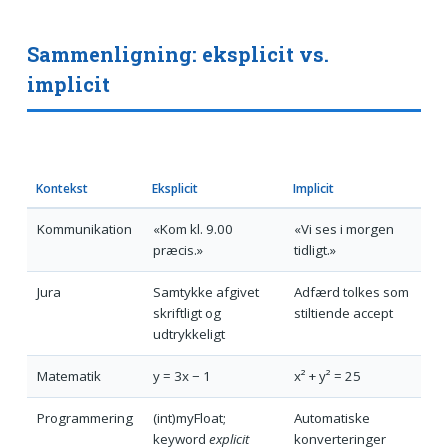
Sammenligning: eksplicit vs.
implicit
Kontekst
Eksplicit
Implicit
Kommunikation
«Kom kl. 9.00
«Vi ses i morgen
præcis.»
tidligt.»
Jura
Samtykke afgivet
Adfærd tolkes som
skriftligt og
stiltiende accept
udtrykkeligt
Matematik
y = 3x − 1
x² + y² = 25
Programmering
(int)myFloat;
Automatiske
keyword
explicit
konverteringer