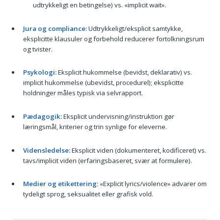
udtrykkeligt en betingelse) vs. «implicit wait».
Jura og compliance:
Udtrykkeligt/eksplicit samtykke,
eksplicitte klausuler og forbehold reducerer fortolkningsrum
og tvister.
Psykologi:
Eksplicit hukommelse (bevidst, deklarativ) vs.
implicit hukommelse (ubevidst, procedurel); eksplicitte
holdninger måles typisk via selvrapport.
Pædagogik:
Eksplicit undervisning/instruktion gør
læringsmål, kriterier og trin synlige for eleverne.
Vidensledelse:
Eksplicit viden (dokumenteret, kodificeret) vs.
tavs/implicit viden (erfaringsbaseret, svær at formulere).
Medier og etikettering:
«Explicit lyrics/violence» advarer om
tydeligt sprog, seksualitet eller grafisk vold.