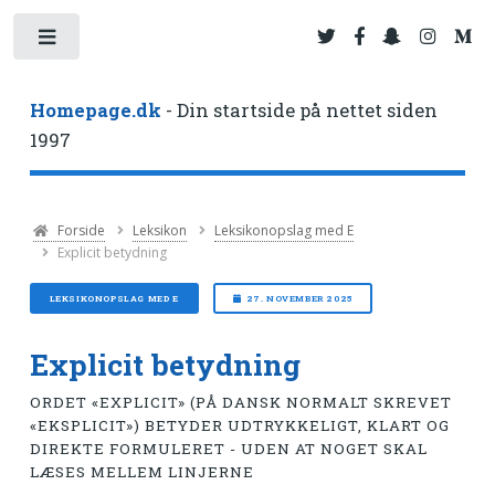
Toggle
Homepage.dk
- Din startside på nettet siden
1997
Forside
Leksikon
Leksikonopslag med E
Explicit betydning
LEKSIKONOPSLAG MED E
27. NOVEMBER 2025
Explicit betydning
ORDET «EXPLICIT» (PÅ DANSK NORMALT SKREVET
«EKSPLICIT») BETYDER UDTRYKKELIGT, KLART OG
DIREKTE FORMULERET - UDEN AT NOGET SKAL
LÆSES MELLEM LINJERNE