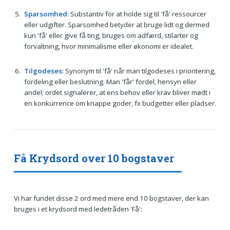
Sparsomhed
: Substantiv for at holde sig til 'få' ressourcer
eller udgifter. Sparsomhed betyder at bruge lidt og dermed
kun 'få' eller give få ting; bruges om adfærd, stilarter og
forvaltning, hvor minimalisme eller økonomi er idealet.
Tilgodeses
: Synonym til 'få' når man tilgodeses i prioritering,
fordeling eller beslutning. Man 'får' fordel, hensyn eller
andel; ordet signalerer, at ens behov eller krav bliver mødt i
en konkurrence om knappe goder, fx budgetter eller pladser.
Få Krydsord over 10 bogstaver
Vi har fundet disse 2 ord med mere end 10 bogstaver, der kan
bruges i et krydsord med ledetråden 'Få':