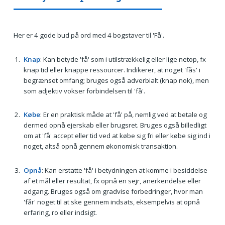
Her er 4 gode bud på ord med 4 bogstaver til 'Få'.
Knap
: Kan betyde 'få' som i utilstrækkelig eller lige netop, fx
knap tid eller knappe ressourcer. Indikerer, at noget 'fås' i
begrænset omfang; bruges også adverbialt (knap nok), men
som adjektiv vokser forbindelsen til 'få'.
Købe
: Er en praktisk måde at 'få' på, nemlig ved at betale og
dermed opnå ejerskab eller brugsret. Bruges også billedligt
om at 'få' accept eller tid ved at købe sig fri eller købe sig ind i
noget, altså opnå gennem økonomisk transaktion.
Opnå
: Kan erstatte 'få' i betydningen at komme i besiddelse
af et mål eller resultat, fx opnå en sejr, anerkendelse eller
adgang. Bruges også om gradvise forbedringer, hvor man
'får' noget til at ske gennem indsats, eksempelvis at opnå
erfaring, ro eller indsigt.