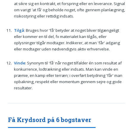
at sikre sig en kontrakt, et forspring eller en leverance. Signal
om varigt 'at få' og beholde noget, ofte gennem planlægning,
risikostyring eller rettidig indsats.
Tilgå
: Bruges hvor 'få' betyder at noget bliver tilgængeligt
eller kommer en til del, fx materialet kan tilgås, eller
oplysninger tilgår modtager. Indikerer, at man 'får' adgang
eller modtager uden nødvendigvis aktiv erhvervelse.
Vinde
: Synonym til 'få' når noget tilfalder én som resultat af
konkurrence, lodtrækning eller indsats. Man kan vinde en
præmie, en kamp eller terræn; i overført betydning 'får' man
opbakning, respekt eller momentum gennem sejre og gode
resultater.
Få Krydsord på 6 bogstaver