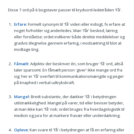
Disse 7 ord på 6 bogstaver passer til krydsord-ledetråden 'Få'.
Erfare
: Formelt synonym til 'få' viden eller indsigt, fx erfare at
noget forholder sig anderledes. Man 'får' besked, læring
eller forståelse; ordet indikerer både direkte meddelelser og
gradvis tilegnelse gennem erfaring, i modsætning til blot at
modtage ting.
Fåmælt
: Adjektiv der beskriver én, som bruger 'få' ord, altså
taler sparsomt. En fåmælt person 'giver' ikke mange ord fra
sig; her er 'få' overført til kommunikationsmængde og peger
på knaphed i verbal udtrykskraft.
Mangel
: Bredt substantiv, der dækker 'få' i betydningen
utilstrækkelighed. Mangel på varer, tid eller beviser betyder,
at man ikke kan 'få' nok; ordet bruges fra hverdagslogistik til
medicin og jura for at markere fravær eller underdækning.
Opleve
: Kan svare til 'få' i betydningen at få en erfaring eller