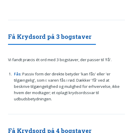
Få Krydsord på 3 bogstaver
Vi fandt præcis ét ord med 3 bogstaver, der passer til 'Få'.
Fås
: Passiv form der direkte betyder 'kan fås' eller 'er
tilgængelig', som i: varen fås i rød. Dækker 'få' ved at
beskrive tilgængelighed og mulighed for erhvervelse, ikke
hvem der modtager; et oplagt krydsordssvar til
udbudsbetydningen.
Få Krydsord på 4 bogstaver