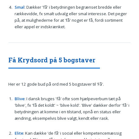
Smal
: Dækker 'få' i betydningen begrænset bredde eller
rækkevidde, fx smalt udvalg eller smal interesse. Det peger
på, at mulighederne for at 'få' noget er få, fordi sortiment
eller appel er indskrænket.
Få Krydsord på 5 bogstaver
Her er 12 gode bud på ord med 5 bogstaver til 'Få'.
Blive
: I dansk bruges 'få' ofte som hjælpeverbum tæt på
'blive', fx 'få det koldt' ~ 'blive kold'. 'Blive' dækker derfor 'få' i
betydningen at komme i en tilstand, opnå en status eller
ændring, eksempelvis blive valgt, kendt eller rask.
Elite
: Kan dække 'de få' i social eller kompetencemæssig