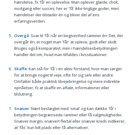
hændelse, fx 'få' en oplevelse. Man oplever glæde, chok,
modgang eller succes; her er 'få' ikke tinglige goder, men
hændelser der tilstøder én og bliver del af ens
erfaringsverden.
Overgå
: Svar til 'få' når en begivenhed rammer én: Det, der
overgår én, er noget man 'får' at opleve, godt eller skidt.
Bruges også komparativt, men i hændelsesbetydningen
handler det om, hvad man tilfaldes i livssituationer.
Skaffe
: Kan stå for 'få' i en aktiv forstand, hvor man sørger
for at bringe noget til veje, ofte for sig selv eller andre.
Omfatter både praktisk tilvejebringelse og mere indirekte
opnåelser, fx at skaffe en aftale, informationer eller
tilslutning.
Snæver
: Nært beslægtet med 'smal' og kan dække 'få' i
betydningen begrænsede rammer eller få valgmuligheder.
Snæver margin, snævert flertal eller snæver kreds indikerer,
at 'fås' kun lidt plads eller få alternativer.