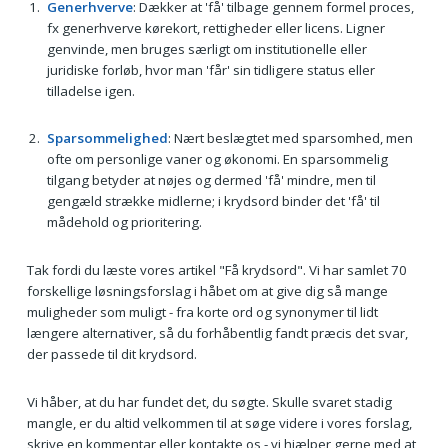
Generhverve
: Dækker at 'få' tilbage gennem formel proces,
fx generhverve kørekort, rettigheder eller licens. Ligner
genvinde, men bruges særligt om institutionelle eller
juridiske forløb, hvor man 'får' sin tidligere status eller
tilladelse igen.
Sparsommelighed
: Nært beslægtet med sparsomhed, men
ofte om personlige vaner og økonomi. En sparsommelig
tilgang betyder at nøjes og dermed 'få' mindre, men til
gengæld strække midlerne; i krydsord binder det 'få' til
mådehold og prioritering.
Tak fordi du læste vores artikel "Få krydsord". Vi har samlet 70
forskellige løsningsforslag i håbet om at give dig så mange
muligheder som muligt - fra korte ord og synonymer til lidt
længere alternativer, så du forhåbentlig fandt præcis det svar,
der passede til dit krydsord.
Vi håber, at du har fundet det, du søgte. Skulle svaret stadig
mangle, er du altid velkommen til at søge videre i vores forslag,
skrive en kommentar eller kontakte os - vi hjælper gerne med at