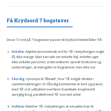
Få Krydsord 7 bogstaver
Disse 13 ord på 7 bogstaver passer til krydsord-ledetråden 'Få'.
Enkelte
: Adjektiv/pronominalt ord for 'få' i betydningen nogle
få, ikke mange. Man kan tale om enkelte fejl, enkelte uger
eller enkelte personer; ordet indikerer spredt forekomst og
understreger, at mængden er begrænset, men ikke nul.
Fåordig
: Synonym til 'fåmælt', hvor 'få' indgår direkte i
sammensætningen. En fåordig kommentar er kort og præcis,
med 'få' ord; udtrykket overfører kvantitativ knaphed til
sproglig brug, parallelt med 'få' som lavt antal.
Indløse
: Matcher 'få' i betydningen at omsætte krav til