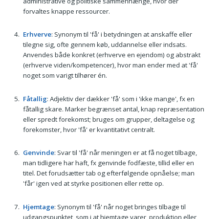
administrative og politiske sammenhænge, hvor der
forvaltes knappe ressourcer.
Erhverve
: Synonym til 'få' i betydningen at anskaffe eller
tilegne sig, ofte gennem køb, uddannelse eller indsats.
Anvendes både konkret (erhverve en ejendom) og abstrakt
(erhverve viden/kompetencer), hvor man ender med at 'få'
noget som varigt tilhører én.
Fåtallig
: Adjektiv der dækker 'få' som i 'ikke mange', fx en
fåtallig skare. Marker begrænset antal, knap repræsentation
eller spredt forekomst; bruges om grupper, deltagelse og
forekomster, hvor 'få' er kvantitativt centralt.
Genvinde
: Svar til 'få' når meningen er at få noget tilbage,
man tidligere har haft, fx genvinde fodfæste, tillid eller en
titel. Det forudsætter tab og efterfølgende opnåelse; man
'får' igen ved at styrke positionen eller rette op.
Hjemtage
: Synonym til 'få' når noget bringes tilbage til
udgangspunktet, som i at hjemtage varer, produktion eller