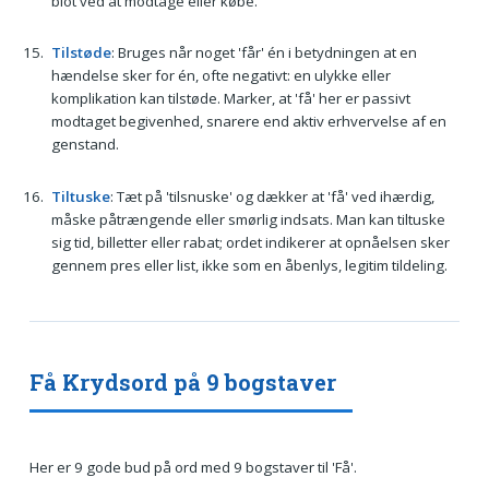
blot ved at modtage eller købe.
Tilstøde
: Bruges når noget 'får' én i betydningen at en
hændelse sker for én, ofte negativt: en ulykke eller
komplikation kan tilstøde. Marker, at 'få' her er passivt
modtaget begivenhed, snarere end aktiv erhvervelse af en
genstand.
Tiltuske
: Tæt på 'tilsnuske' og dækker at 'få' ved ihærdig,
måske påtrængende eller smørlig indsats. Man kan tiltuske
sig tid, billetter eller rabat; ordet indikerer at opnåelsen sker
gennem pres eller list, ikke som en åbenlys, legitim tildeling.
Få Krydsord på 9 bogstaver
Her er 9 gode bud på ord med 9 bogstaver til 'Få'.