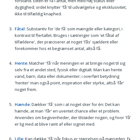
forstand. Eliten er få i antal, men med høj status eller
dygtighed; ordet knytter 'få' til udvælgelse og eksklusivitet,
ikke til tilfældig knaphed.
Fåtal
: Substantiv for 'de få' som mængde eller kategori, i
kontrast til flertallet. Bruges i sætninger som 'et fåtal af
tilfældene', der præciserer at noget 'fås' sjældent eller
forekommer hos et begrænset antal, altså få.
Hente
: Matcher 'få' når meningen er at bringe noget til sig
selv fra et andet sted, fysisk eller digitalt. Man kan hente
vand, børn, data eller dokumenter; i overført betydning
'henter' man også point, inspiration eller styrke, altså 'får'
noget frem.
Hænde
: Dækker 'få' som i at noget sker for én: Det kan
hænde, at man 'får' en uventet chance eller et problem.
Anvendes om begivenheder, der tilstøder nogen, og hvor 'få'
er lig med at blive ramt af eller signet med.
Lille
: Kan dække 'få' når fokus er størrelsen på mængden, fx