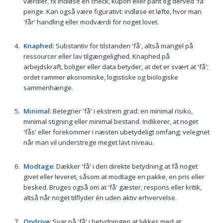
værdier, fx indløse en check, kupon eller pant og derved 'få'
penge. Kan også være figurativt: indløse et løfte, hvor man
'får' handling eller modværdi for noget lovet.
Knaphed
: Substantiv for tilstanden 'få', altså mangel på
ressourcer eller lav tilgængelighed. Knaphed på
arbejdskraft, boliger eller data betyder, at det er svært at 'få';
ordet rammer økonomiske, logistiske og biologiske
sammenhænge.
Minimal
: Betegner 'få' i ekstrem grad: en minimal risiko,
minimal stigning eller minimal bestand. Indikerer, at noget
'fås' eller forekommer i næsten ubetydeligt omfang; velegnet
når man vil understrege meget lavt niveau.
Modtage
: Dækker 'få' i den direkte betydning at få noget
givet eller leveret, såsom at modtage en pakke, en pris eller
besked. Bruges også om at 'få' gæster, respons eller kritik,
altså når noget tilflyder én uden aktiv erhvervelse.
Opdrive
: Svar på 'få' i betydningen at lykkes med at