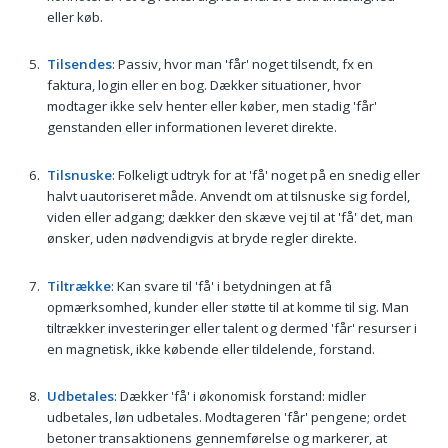
eller køb.
Tilsendes
: Passiv, hvor man 'får' noget tilsendt, fx en
faktura, login eller en bog. Dækker situationer, hvor
modtager ikke selv henter eller køber, men stadig 'får'
genstanden eller informationen leveret direkte.
Tilsnuske
: Folkeligt udtryk for at 'få' noget på en snedig eller
halvt uautoriseret måde. Anvendt om at tilsnuske sig fordel,
viden eller adgang; dækker den skæve vej til at 'få' det, man
ønsker, uden nødvendigvis at bryde regler direkte.
Tiltrække
: Kan svare til 'få' i betydningen at få
opmærksomhed, kunder eller støtte til at komme til sig. Man
tiltrækker investeringer eller talent og dermed 'får' resurser i
en magnetisk, ikke købende eller tildelende, forstand.
Udbetales
: Dækker 'få' i økonomisk forstand: midler
udbetales, løn udbetales. Modtageren 'får' pengene; ordet
betoner transaktionens gennemførelse og markerer, at