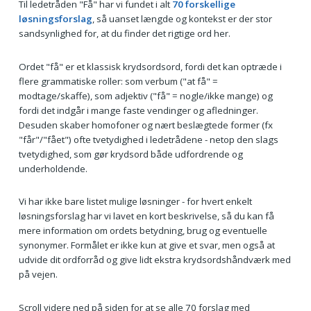
Til ledetråden "Få" har vi fundet i alt
70 forskellige
løsningsforslag
, så uanset længde og kontekst er der stor
sandsynlighed for, at du finder det rigtige ord her.
Ordet "få" er et klassisk krydsordsord, fordi det kan optræde i
flere grammatiske roller: som verbum ("at få" =
modtage/skaffe), som adjektiv ("få" = nogle/ikke mange) og
fordi det indgår i mange faste vendinger og afledninger.
Desuden skaber homofoner og nært beslægtede former (fx
"får"/"fået") ofte tvetydighed i ledetrådene - netop den slags
tvetydighed, som gør krydsord både udfordrende og
underholdende.
Vi har ikke bare listet mulige løsninger - for hvert enkelt
løsningsforslag har vi lavet en kort beskrivelse, så du kan få
mere information om ordets betydning, brug og eventuelle
synonymer. Formålet er ikke kun at give et svar, men også at
udvide dit ordforråd og give lidt ekstra krydsordshåndværk med
på vejen.
Scroll videre ned på siden for at se alle 70 forslag med