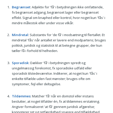
Begrænset
: Adjektiv for 'få' i betydningen ikke omfattende,
fx begrænset adgang, begrænset lager eller begrænset
effekt. Signal om knaphed eller kontrol, hvor noget kun 'fås' i
mindre målestok eller under visse vilkår.
Mindretal
: Substantiv for 'de få' i modsætning til flertallet. Et
mindretal 'fås' når antallet er lavere end modpartens; bruges
politisk, juridisk og statistisk til at betegne grupper, der kun
tæller få i forhold til helheden.
Sporadisk
: Dækker 'få' i betydningen spredt og
uregelmæssig forekomst, fx sporadiske udfald eller
sporadisk tilstedeværelse. Indikerer, at noget kun 'fås' i
enkelte tilfælde uden fast mønster; bruges ofte om
symptomer, fejl eller deltagelse.
Tildømmes
: Matcher 'få' når en domstol eller instans
beslutter, at noget tilfalder én, fx at tildømmes erstatning.
Angiver formaliseret 'at få' gennem juridisk afgørelse;
konnoterer ret og retfærdighed snarere end tilfældighed