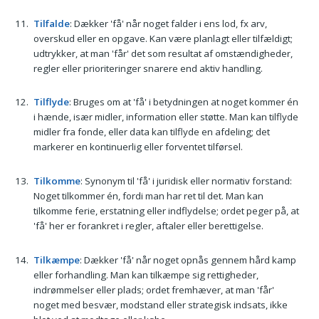
Tilfalde
: Dækker 'få' når noget falder i ens lod, fx arv,
overskud eller en opgave. Kan være planlagt eller tilfældigt;
udtrykker, at man 'får' det som resultat af omstændigheder,
regler eller prioriteringer snarere end aktiv handling.
Tilflyde
: Bruges om at 'få' i betydningen at noget kommer én
i hænde, især midler, information eller støtte. Man kan tilflyde
midler fra fonde, eller data kan tilflyde en afdeling; det
markerer en kontinuerlig eller forventet tilførsel.
Tilkomme
: Synonym til 'få' i juridisk eller normativ forstand:
Noget tilkommer én, fordi man har ret til det. Man kan
tilkomme ferie, erstatning eller indflydelse; ordet peger på, at
'få' her er forankret i regler, aftaler eller berettigelse.
Tilkæmpe
: Dækker 'få' når noget opnås gennem hård kamp
eller forhandling. Man kan tilkæmpe sig rettigheder,
indrømmelser eller plads; ordet fremhæver, at man 'får'
noget med besvær, modstand eller strategisk indsats, ikke