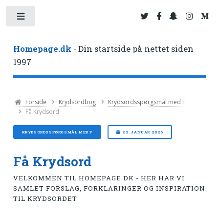
Toggle
Homepage.dk
- Din startside på nettet siden
1997
Forside
Krydsordbog
Krydsordsspørgsmål med F
Få Krydsord
KRYDSORDSSPØRGSMÅL MED F
22. JANUAR 2026
Få Krydsord
VELKOMMEN TIL HOMEPAGE.DK - HER HAR VI
SAMLET FORSLAG, FORKLARINGER OG INSPIRATION
TIL KRYDSORDET