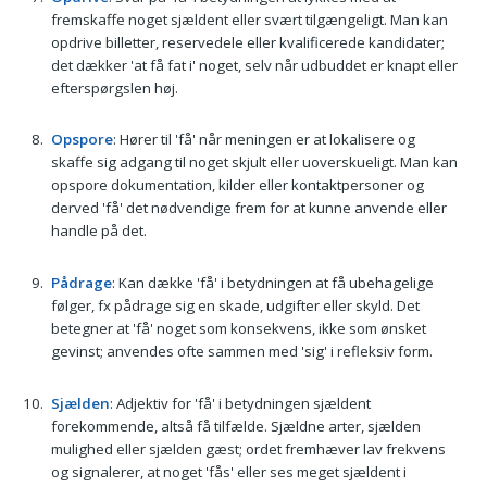
fremskaffe noget sjældent eller svært tilgængeligt. Man kan
opdrive billetter, reservedele eller kvalificerede kandidater;
det dækker 'at få fat i' noget, selv når udbuddet er knapt eller
efterspørgslen høj.
Opspore
: Hører til 'få' når meningen er at lokalisere og
skaffe sig adgang til noget skjult eller uoverskueligt. Man kan
opspore dokumentation, kilder eller kontaktpersoner og
derved 'få' det nødvendige frem for at kunne anvende eller
handle på det.
Pådrage
: Kan dække 'få' i betydningen at få ubehagelige
følger, fx pådrage sig en skade, udgifter eller skyld. Det
betegner at 'få' noget som konsekvens, ikke som ønsket
gevinst; anvendes ofte sammen med 'sig' i refleksiv form.
Sjælden
: Adjektiv for 'få' i betydningen sjældent
forekommende, altså få tilfælde. Sjældne arter, sjælden
mulighed eller sjælden gæst; ordet fremhæver lav frekvens
og signalerer, at noget 'fås' eller ses meget sjældent i