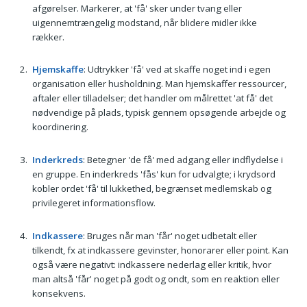
afgørelser. Markerer, at 'få' sker under tvang eller
uigennemtrængelig modstand, når blidere midler ikke
rækker.
Hjemskaffe
: Udtrykker 'få' ved at skaffe noget ind i egen
organisation eller husholdning. Man hjemskaffer ressourcer,
aftaler eller tilladelser; det handler om målrettet 'at få' det
nødvendige på plads, typisk gennem opsøgende arbejde og
koordinering.
Inderkreds
: Betegner 'de få' med adgang eller indflydelse i
en gruppe. En inderkreds 'fås' kun for udvalgte; i krydsord
kobler ordet 'få' til lukkethed, begrænset medlemskab og
privilegeret informationsflow.
Indkassere
: Bruges når man 'får' noget udbetalt eller
tilkendt, fx at indkassere gevinster, honorarer eller point. Kan
også være negativt: indkassere nederlag eller kritik, hvor
man altså 'får' noget på godt og ondt, som en reaktion eller
konsekvens.