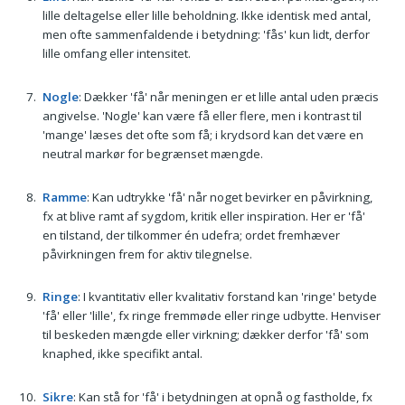
lille deltagelse eller lille beholdning. Ikke identisk med antal,
men ofte sammenfaldende i betydning: 'fås' kun lidt, derfor
lille omfang eller intensitet.
Nogle
: Dækker 'få' når meningen er et lille antal uden præcis
angivelse. 'Nogle' kan være få eller flere, men i kontrast til
'mange' læses det ofte som få; i krydsord kan det være en
neutral markør for begrænset mængde.
Ramme
: Kan udtrykke 'få' når noget bevirker en påvirkning,
fx at blive ramt af sygdom, kritik eller inspiration. Her er 'få'
en tilstand, der tilkommer én udefra; ordet fremhæver
påvirkningen frem for aktiv tilegnelse.
Ringe
: I kvantitativ eller kvalitativ forstand kan 'ringe' betyde
'få' eller 'lille', fx ringe fremmøde eller ringe udbytte. Henviser
til beskeden mængde eller virkning; dækker derfor 'få' som
knaphed, ikke specifikt antal.
Sikre
: Kan stå for 'få' i betydningen at opnå og fastholde, fx