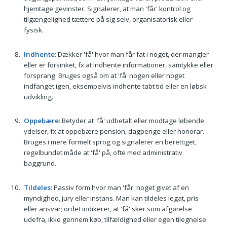
hjemtage gevinster. Signalerer, at man 'får' kontrol og
tilgængelighed tættere på sig selv, organisatorisk eller
fysisk.
Indhente
: Dækker 'få' hvor man får fat i noget, der mangler
eller er forsinket, fx at indhente informationer, samtykke eller
forsprang. Bruges også om at 'få' nogen eller noget
indfanget igen, eksempelvis indhente tabt tid eller en løbsk
udvikling.
Oppebære
: Betyder at 'få' udbetalt eller modtage løbende
ydelser, fx at oppebære pension, dagpenge eller honorar.
Bruges i mere formelt sprog og signalerer en berettiget,
regelbundet måde at 'få' på, ofte med administrativ
baggrund.
Tildeles
: Passiv form hvor man 'får' noget givet af en
myndighed, jury eller instans. Man kan tildeles legat, pris
eller ansvar; ordet indikerer, at 'få' sker som afgørelse
udefra, ikke gennem køb, tilfældighed eller egen tilegnelse.