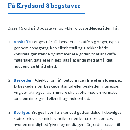
Få Krydsord 8 bogstaver
Disse 16 ord på 8 bogstaver opfylder krydsord-ledetråden 'Få'.
Anskaffe
: Bruges når 'få' betyder at skaffe sig noget, typisk
gennem opsøgning, køb eller bestilling. Dækker både
konkrete genstande og immaterielle goder, fx at anskaffe
materialer, data eller hjælp, altså at ende med at 'få' det
nødvendige til rådighed.
Beskeden
: Adjektiv for 'få' i betydningen lille eller afdæmpet,
fx beskeden løn, beskedent antal eller beskeden interesse.
Angiver, at noget 'fås' i mindre skala, ofte med en normativ
tone om rimelighed eller tilbageholdenhed.
Bevilges
: Bruges hvor 'få' sker ved godkendelse, fx bevilges
støtte, orlov eller midler. Indikerer en kontrolleret proces,
hvor en myndighed 'giver' og modtager 'får'; ordet passer til