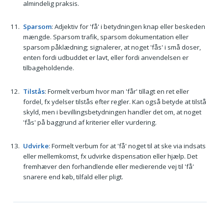
almindelig praksis.
Sparsom
: Adjektiv for 'få' i betydningen knap eller beskeden
mængde. Sparsom trafik, sparsom dokumentation eller
sparsom påklædning; signalerer, at noget 'fås' i små doser,
enten fordi udbuddet er lavt, eller fordi anvendelsen er
tilbageholdende.
Tilstås
: Formelt verbum hvor man 'får' tillagt en ret eller
fordel, fx ydelser tilstås efter regler. Kan også betyde at tilstå
skyld, men i bevillingsbetydningen handler det om, at noget
'fås' på baggrund af kriterier eller vurdering.
Udvirke
: Formelt verbum for at 'få' noget til at ske via indsats
eller mellemkomst, fx udvirke dispensation eller hjælp. Det
fremhæver den forhandlende eller medierende vej til 'få'
snarere end køb, tilfald eller pligt.