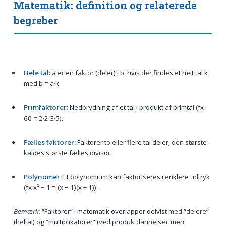
Matematik: definition og relaterede
begreber
Hele tal:
a er en faktor (deler) i b, hvis der findes et helt tal k
med b = a·k.
Primfaktorer:
Nedbrydning af et tal i produkt af primtal (fx
60 = 2·2·3·5).
Fælles faktorer:
Faktorer to eller flere tal deler; den største
kaldes største fælles divisor.
Polynomer:
Et polynomium kan faktoriseres i enklere udtryk
(fx x² − 1 = (x − 1)(x + 1)).
Bemærk:
“Faktorer” i matematik overlapper delvist med “delere”
(heltal) og “multiplikatorer” (ved produktdannelse), men