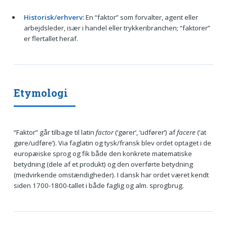
Historisk/erhverv:
En “faktor” som forvalter, agent eller
arbejdsleder, især i handel eller trykkeribranchen; “faktorer”
er flertallet heraf.
Etymologi
“Faktor” går tilbage til latin
factor
(‘gører’, ‘udfører’) af
facere
(‘at
gøre/udføre’). Via faglatin og tysk/fransk blev ordet optaget i de
europæiske sprog og fik både den konkrete matematiske
betydning (dele af et produkt) og den overførte betydning
(medvirkende omstændigheder). I dansk har ordet været kendt
siden 1700-1800-tallet i både faglig og alm. sprogbrug.