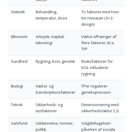
Statistik
Behandling,
To faktorer med hver
temperatur, dosis
tre niveauer (3×3-
design)
Økonomi
Arbejde, kapital,
Vækst afhænger af
teknologi
flere faktorer, bl.a.
TFP
Sundhed
Rygning, kost, genetik
Risikofaktorer for
KOL inkluderer
rygning
Biologi
Vækst- og
TF’er regulerer
transkriptionsfaktorer
genekspression
Teknik
Sikkerheds- og
Dimensionering med
lastfaktorer
sikkerhedsfaktor 2,0
Samfund
Uddannelse, normer,
Valgdeltagelsen
politik
påvirkes af sociale