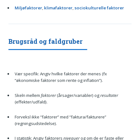
Miljøfaktorer
,
klimafaktorer
,
sociokulturelle faktorer
Brugsråd og faldgruber
Vær specifik: Angiv hvilke faktorer der menes (fx
“økonomiske faktorer som rente og inflation”).
Skeln mellem
faktorer
(årsager/variabler) og
resultater
(effekter/udfald).
Forveksl ikke “faktorer” med “faktura/fakturere”
(regningsudstedelse).
I statistik: Angiv faktorers
niveauer
og om de er faste eller