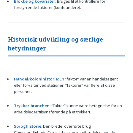
Blokke og kovariater:
Bruges til at kontrollere for
forstyrrende faktorer (konfoundere).
Historisk udvikling og særlige
betydninger
Handel/kolonihistorie:
En “faktor” var en handelsagent
eller forvalter ved stationer; “faktorer” var flere af disse
personer.
Trykkeribranchen:
“Faktor” kunne være betegnelse for en
arbejdsleder/tilsynsførende på et trykkeri.
Sproghistorie:
Den brede, overførte brug
(“omstændigheder”) har i dag større udbredelse end de