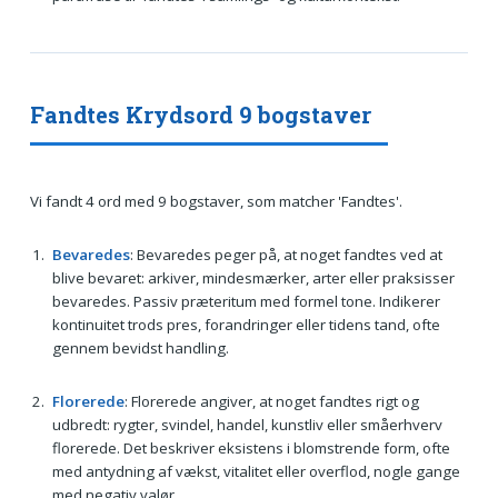
Fandtes Krydsord 9 bogstaver
Vi fandt 4 ord med 9 bogstaver, som matcher 'Fandtes'.
Bevaredes
: Bevaredes peger på, at noget fandtes ved at
blive bevaret: arkiver, mindesmærker, arter eller praksisser
bevaredes. Passiv præteritum med formel tone. Indikerer
kontinuitet trods pres, forandringer eller tidens tand, ofte
gennem bevidst handling.
Florerede
: Florerede angiver, at noget fandtes rigt og
udbredt: rygter, svindel, handel, kunstliv eller småerhverv
florerede. Det beskriver eksistens i blomstrende form, ofte
med antydning af vækst, vitalitet eller overflod, nogle gange
med negativ valør.