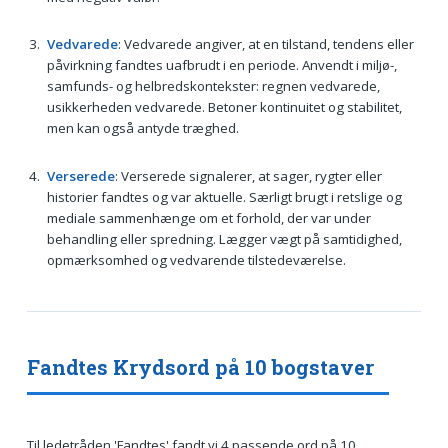
Vedvarede
: Vedvarede angiver, at en tilstand, tendens eller
påvirkning fandtes uafbrudt i en periode. Anvendt i miljø-,
samfunds- og helbredskontekster: regnen vedvarede,
usikkerheden vedvarede. Betoner kontinuitet og stabilitet,
men kan også antyde træghed.
Verserede
: Verserede signalerer, at sager, rygter eller
historier fandtes og var aktuelle. Særligt brugt i retslige og
mediale sammenhænge om et forhold, der var under
behandling eller spredning. Lægger vægt på samtidighed,
opmærksomhed og vedvarende tilstedeværelse.
Fandtes Krydsord på 10 bogstaver
Til ledetråden 'Fandtes' fandt vi 4 passende ord på 10