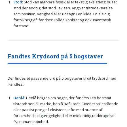
Stod
: Stod kan markere fysisk eller tekstlig eksistens: huset
stod der endnu; det stod i avisen. Angiver tilstedeværelse
som position, varighed eller udsagn i en kilde. En alsidig
fortolkning af 'fandtes' i både konkret og dokumentarisk
forstand.
Fandtes Krydsord på 5 bogstaver
Der findes ét passende ord på 5 bogstaver til dit krydsord med
'Fandtes'.
Henlå
: Henlå bruges om noget, der fandtes i en bestemt
tilstand: henlå i mørke, henlå uafklaret. Giver et stillestående
eller passivt præg af eksistens, ofte med nuance af
forsømthed, utilgængelighed eller midlertidig unddragelse
fra opmærksomhed.