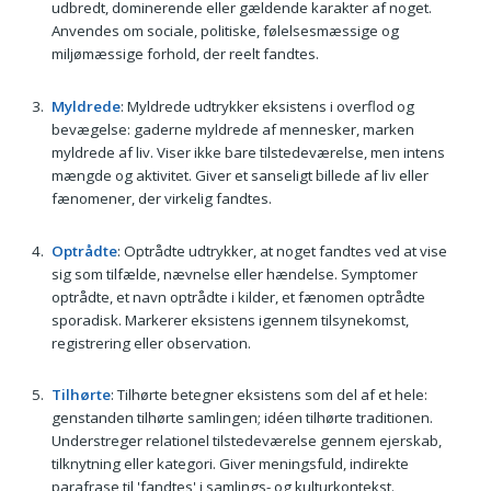
udbredt, dominerende eller gældende karakter af noget.
Anvendes om sociale, politiske, følelsesmæssige og
miljømæssige forhold, der reelt fandtes.
Myldrede
: Myldrede udtrykker eksistens i overflod og
bevægelse: gaderne myldrede af mennesker, marken
myldrede af liv. Viser ikke bare tilstedeværelse, men intens
mængde og aktivitet. Giver et sanseligt billede af liv eller
fænomener, der virkelig fandtes.
Optrådte
: Optrådte udtrykker, at noget fandtes ved at vise
sig som tilfælde, nævnelse eller hændelse. Symptomer
optrådte, et navn optrådte i kilder, et fænomen optrådte
sporadisk. Marker­er eksistens igennem tilsynekomst,
registrering eller observation.
Tilhørte
: Tilhørte betegner eksistens som del af et hele:
genstanden tilhørte samlingen; idéen tilhørte traditionen.
Understreger relationel tilstedeværelse gennem ejerskab,
tilknytning eller kategori. Giver meningsfuld, indirekte
parafrase til 'fandtes' i samlings- og kulturkontekst.