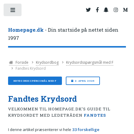
Toggle
Homepage.dk
- Din startside på nettet siden
1997
Forside
Krydsordbog
Krydsordsspørgsmål med F
Fandtes Krydsord
KRYDSORDSSPØRGSMÅL MED F
2. APRIL 2026
Fandtes Krydsord
VELKOMMEN TIL HOMEPAGE.DK’S GUIDE TIL
KRYDSORDET MED LEDETRÅDEN
FANDTES
I denne artikel præsenterer vi hele
33 forskellige