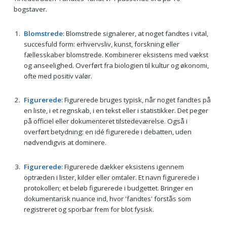
bogstaver.
Blomstrede
: Blomstrede signalerer, at noget fandtes i vital,
succesfuld form: erhvervsliv, kunst, forskning eller
fællesskaber blomstrede. Kombinerer eksistens med vækst
og anseelighed. Overført fra biologien til kultur og økonomi,
ofte med positiv valør.
Figurerede
: Figurerede bruges typisk, når noget fandtes på
en liste, i et regnskab, i en tekst eller i statistikker. Det peger
på officiel eller dokumenteret tilstedeværelse. Også i
overført betydning: en idé figurerede i debatten, uden
nødvendigvis at dominere.
Figurerede
: Figurerede dækker eksistens igennem
optræden i lister, kilder eller omtaler. Et navn figurerede i
protokollen; et beløb figurerede i budgettet. Bringer en
dokumentarisk nuance ind, hvor 'fandtes' forstås som
registreret og sporbar frem for blot fysisk.