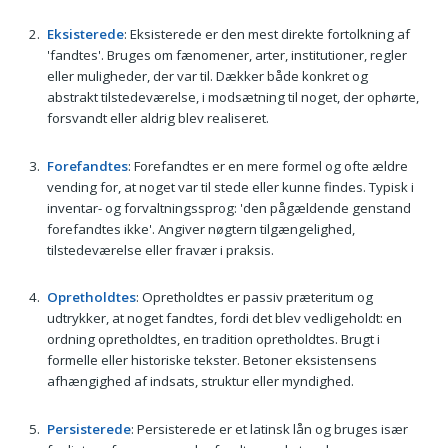
Eksisterede
: Eksisterede er den mest direkte fortolkning af
'fandtes'. Bruges om fænomener, arter, institutioner, regler
eller muligheder, der var til. Dækker både konkret og
abstrakt tilstedeværelse, i modsætning til noget, der ophørte,
forsvandt eller aldrig blev realiseret.
Forefandtes
: Forefandtes er en mere formel og ofte ældre
vending for, at noget var til stede eller kunne findes. Typisk i
inventar- og forvaltningssprog: 'den pågældende genstand
forefandtes ikke'. Angiver nøgtern tilgængelighed,
tilstedeværelse eller fravær i praksis.
Opretholdtes
: Opretholdtes er passiv præteritum og
udtrykker, at noget fandtes, fordi det blev vedligeholdt: en
ordning opretholdtes, en tradition opretholdtes. Brugt i
formelle eller historiske tekster. Beton­er eksistensens
afhængighed af indsats, struktur eller myndighed.
Persisterede
: Persisterede er et latinsk lån og bruges især