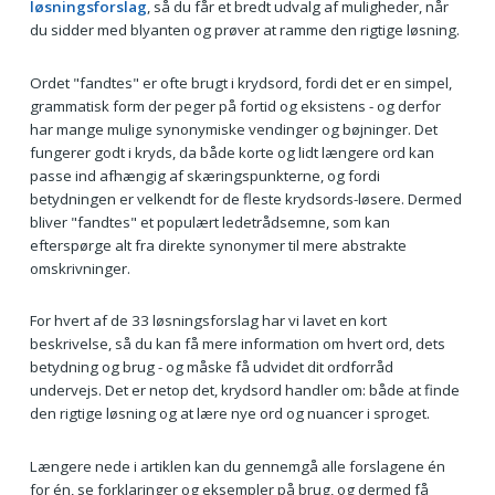
løsningsforslag
, så du får et bredt udvalg af muligheder, når
du sidder med blyanten og prøver at ramme den rigtige løsning.
Ordet "fandtes" er ofte brugt i krydsord, fordi det er en simpel,
grammatisk form der peger på fortid og eksistens - og derfor
har mange mulige synonymiske vendinger og bøjninger. Det
fungerer godt i kryds, da både korte og lidt længere ord kan
passe ind afhængig af skæringspunkterne, og fordi
betydningen er velkendt for de fleste krydsords-løsere. Dermed
bliver "fandtes" et populært ledetrådsemne, som kan
efterspørge alt fra direkte synonymer til mere abstrakte
omskrivninger.
For hvert af de 33 løsningsforslag har vi lavet en kort
beskrivelse, så du kan få mere information om hvert ord, dets
betydning og brug - og måske få udvidet dit ordforråd
undervejs. Det er netop det, krydsord handler om: både at finde
den rigtige løsning og at lære nye ord og nuancer i sproget.
Længere nede i artiklen kan du gennemgå alle forslagene én
for én, se forklaringer og eksempler på brug, og dermed få