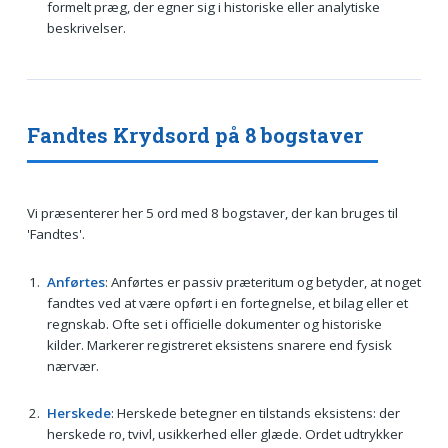
formelt præg, der egner sig i historiske eller analytiske
beskrivelser.
Fandtes Krydsord på 8 bogstaver
Vi præsenterer her 5 ord med 8 bogstaver, der kan bruges til
'Fandtes'.
Anførtes
: Anførtes er passiv præteritum og betyder, at noget
fandtes ved at være opført i en fortegnelse, et bilag eller et
regnskab. Ofte set i officielle dokumenter og historiske
kilder. Marker­er registreret eksistens snarere end fysisk
nærvær.
Herskede
: Herskede betegner en tilstands eksistens: der
herskede ro, tvivl, usikkerhed eller glæde. Ordet udtrykker