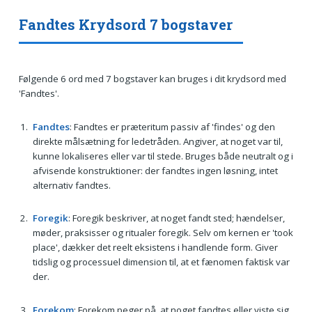
Fandtes Krydsord 7 bogstaver
Følgende 6 ord med 7 bogstaver kan bruges i dit krydsord med
'Fandtes'.
Fandtes
: Fandtes er præteritum passiv af 'findes' og den
direkte målsætning for ledetråden. Angiver, at noget var til,
kunne lokaliseres eller var til stede. Bruges både neutralt og i
afvisende konstruktioner: der fandtes ingen løsning, intet
alternativ fandtes.
Foregik
: Foregik beskriver, at noget fandt sted; hændelser,
møder, praksisser og ritualer foregik. Selv om kernen er 'took
place', dækker det reelt eksistens i handlende form. Giver
tidslig og processuel dimension til, at et fænomen faktisk var
der.
Forekom
: Forekom peger på, at noget fandtes eller viste sig