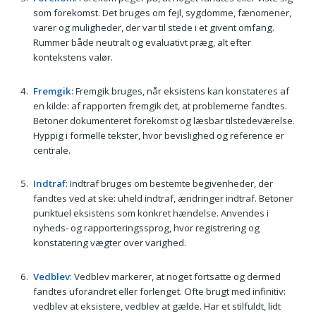
som forekomst. Det bruges om fejl, sygdomme, fænomener,
varer og muligheder, der var til stede i et givent omfang.
Rummer både neutralt og evaluativt præg, alt efter
kontekstens valør.
Fremgik
: Fremgik bruges, når eksistens kan konstateres af
en kilde: af rapporten fremgik det, at problemerne fandtes.
Betoner dokumenteret forekomst og læsbar tilstedeværelse.
Hyppig i formelle tekster, hvor bevislighed og reference er
centrale.
Indtraf
: Indtraf bruges om bestemte begivenheder, der
fandtes ved at ske: uheld indtraf, ændringer indtraf. Betoner
punktuel eksistens som konkret hændelse. Anvendes i
nyheds- og rapporteringssprog, hvor registrering og
konstatering vægter over varighed.
Vedblev
: Vedblev markerer, at noget fortsatte og dermed
fandtes uforandret eller forlenget. Ofte brugt med infinitiv:
vedblev at eksistere, vedblev at gælde. Har et stilfuldt, lidt