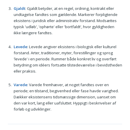
Gjaldt
: Gjaldt betyder, at en regel, ordning, kontrakt eller
undtagelse fandtes som gældende. Marker­er forpligtende
eksistens i juridisk eller administrativ forstand. Modsættes
typisk 'udløb', 'ophørte' eller 'bortfaldt', hvor gyldigheden
ikke længere fandtes.
Levede
: Levede angiver eksistens i biologisk eller kulturel
forstand. Arter, traditioner, myter, forestillinger og sprog
'levede' i en periode. Rummer både konkret liv og overført
betydning om idéers fortsatte tilstedeværelse i bevidstheden
eller praksis.
Varede
: Varede fremhæver, at noget fandtes over en
periode; en tilstand, begivenhed eller fase havde varighed.
Dækker eksistensens tidsmæssige dimension, uanset om
den var kort, lang eller uafsluttet. Hyppigt i beskrivelser af
forløb og udviklinger.