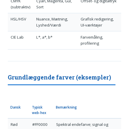
CMYK
Cyan, Magenta, Gul,
Offset- og digitaltryk
(subtraktiv)
Sort
HSL/HSV
Nuance, Mætning,
Grafisk redigering,
Lyshed/Værdi
UI-værktøjer
CIE Lab
L*, a*, b*
Farvemåling,
profilering
Grundlæggende farver (eksempler)
Dansk
Typisk
Bemærkning
web-hex
Rød
#FF0000
Spektral endefarve; signal og