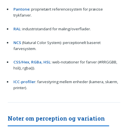
Pantone
: proprietært referencesystem for præcise
trykfarver.
RAL
: industristandard for maling/overflader.
NCS
(Natural Color System): perceptionelt baseret
farvesystem.
CSS/Hex, RGBa, HSL
: web-notationer for farver (#RRGGBB,
hsl(), rgba()).
ICC-profiler
: farvestyring mellem enheder (kamera, skærm,
printer).
Noter om perception og variation