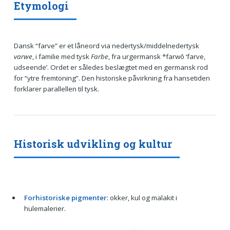
Etymologi
Dansk “farve” er et låneord via nedertysk/middelnedertysk
varwe
, i familie med tysk
Farbe
, fra urgermansk *farwō ‘farve,
udseende’. Ordet er således beslægtet med en germansk rod
for “ytre fremtoning”. Den historiske påvirkning fra hansetiden
forklarer parallellen til tysk.
Historisk udvikling og kultur
Forhistoriske pigmenter
: okker, kul og malakit i
hulemalerier.