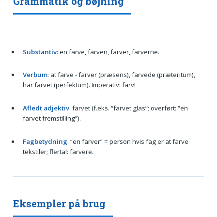
Grammatik og bøjning
Substantiv
: en farve, farven, farver, farverne.
Verbum
: at farve - farver (præsens), farvede (præteritum),
har farvet (perfektum). Imperativ: farv!
Afledt adjektiv
: farvet (f.eks. “farvet glas”; overført: “en
farvet fremstilling”).
Fagbetydning
: “en farver” = person hvis fag er at farve
tekstiler; flertal: farvere.
Eksempler på brug