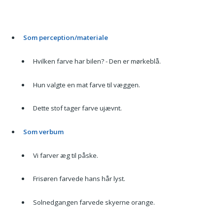
Som perception/materiale
Hvilken farve har bilen? - Den er mørkeblå.
Hun valgte en mat farve til væggen.
Dette stof tager farve ujævnt.
Som verbum
Vi farver æg til påske.
Frisøren farvede hans hår lyst.
Solnedgangen farvede skyerne orange.