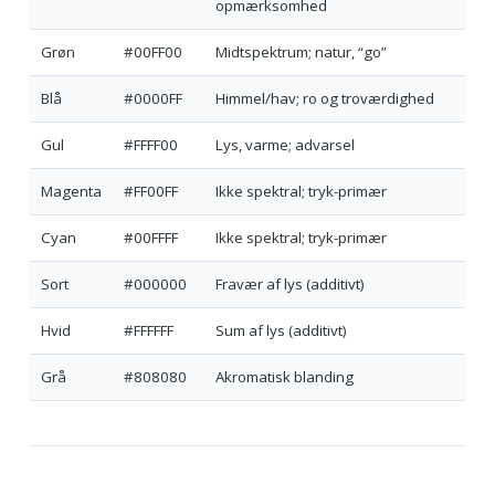
opmærksomhed
Grøn
#00FF00
Midtspektrum; natur, “go”
Blå
#0000FF
Himmel/hav; ro og troværdighed
Gul
#FFFF00
Lys, varme; advarsel
Magenta
#FF00FF
Ikke spektral; tryk-primær
Cyan
#00FFFF
Ikke spektral; tryk-primær
Sort
#000000
Fravær af lys (additivt)
Hvid
#FFFFFF
Sum af lys (additivt)
Grå
#808080
Akromatisk blanding