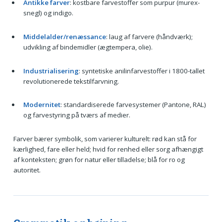
Antikke farver
: kostbare farvestoffer som purpur (murex-
snegl) og indigo.
Middelalder/renæssance
: laug af farvere (håndværk);
udvikling af bindemidler (ægtempera, olie).
Industrialisering
: syntetiske anilinfarvestoffer i 1800-tallet
revolutionerede tekstilfarvning.
Modernitet
: standardiserede farvesystemer (Pantone, RAL)
og farvestyring på tværs af medier.
Farver bærer symbolik, som varierer kulturelt: rød kan stå for
kærlighed, fare eller held; hvid for renhed eller sorg afhængigt
af konteksten; grøn for natur eller tilladelse; blå for ro og
autoritet.