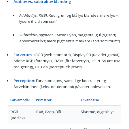
Additiv vs. subtraktiv blanding
Additiv (lys, RGB)
: Rød, grøn og blå lys blandes; mere lys =
lysere (hvid som sum).
Subtraktiv (pigment, CMYK)
: Cyan, magenta, gul (og sort)
absorberer lys; mere pigment = mørkere (sort som “sum”).
Farverum
: sRGB (web-standard), Display P3 (udvidet gamut),
Adobe RGB (foto/tryk), CMYK (firefarvetryk), HSL/HSV (intuitiv
redigering), CIE Lab (perceptuelt jævnt).
Perception
: Farvekonstans, samtidige kontraster og
farveblindhed (f.eks. deuteranopi) påvirker oplevelsen.
Farvemodel
Primærer
Anvendelse
RGB
Rød, Grøn, Blå
Skærme, digitalt lys
(additiv)