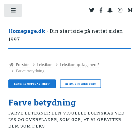
Toggle
Homepage.dk
- Din startside på nettet siden
1997
Forside
Leksikon
Leksikonopslag med F
Farve betydning
LEKSIKONOPSLAG MED F
29. OKTOBER 2025
Farve betydning
FARVE BETEGNER DEN VISUELLE EGENSKAB VED
LYS OG OVERFLADER, SOM GØR, AT VI OPFATTER
DEM SOM F.EKS