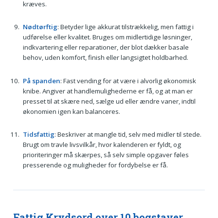
kræves.
Nødtørftig
: Betyder lige akkurat tilstrækkelig, men fattig i
udførelse eller kvalitet. Bruges om midlertidige løsninger,
indkvartering eller reparationer, der blot dækker basale
behov, uden komfort, finish eller langsigtet holdbarhed.
På spanden
: Fast vending for at være i alvorlig økonomisk
knibe. Angiver at handlemulighederne er få, og at man er
presset til at skære ned, sælge ud eller ændre vaner, indtil
økonomien igen kan balanceres.
Tidsfattig
: Beskriver at mangle tid, selv med midler til stede.
Brugt om travle livsvilkår, hvor kalenderen er fyldt, og
prioriteringer må skærpes, så selv simple opgaver føles
presserende og muligheder for fordybelse er få.
Fattig Krydsord over 10 bogstaver