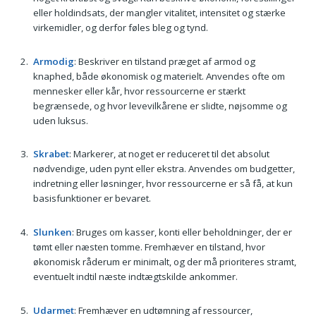
eller holdindsats, der mangler vitalitet, intensitet og stærke
virkemidler, og derfor føles bleg og tynd.
Armodig
: Beskriver en tilstand præget af armod og
knaphed, både økonomisk og materielt. Anvendes ofte om
mennesker eller kår, hvor ressourcerne er stærkt
begrænsede, og hvor levevilkårene er slidte, nøjsomme og
uden luksus.
Skrabet
: Markerer, at noget er reduceret til det absolut
nødvendige, uden pynt eller ekstra. Anvendes om budgetter,
indretning eller løsninger, hvor ressourcerne er så få, at kun
basisfunktioner er bevaret.
Slunken
: Bruges om kasser, konti eller beholdninger, der er
tømt eller næsten tomme. Fremhæver en tilstand, hvor
økonomisk råderum er minimalt, og der må prioriteres stramt,
eventuelt indtil næste indtægtskilde ankommer.
Udarmet
: Fremhæver en udtømning af ressourcer,