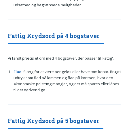
udsathed og begrænsede muligheder.
Fattig Krydsord på 4 bogstaver
Vi fandt præcis ét ord med 4 bogstaver, der passer til 'Fattig'.
Flad
: Slang for at være pengeløs eller have tom konto. Brugt i
udtryk som flad på lommen og flad på kontoen, hvor den
økonomiske polstring mangler, og der må spares eller lånes
til det nødvendige.
Fattig Krydsord på 5 bogstaver