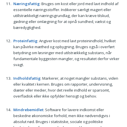
Næringsfattig
: Bruges om kost eller jord med lavt indhold af
essentielle næringsstoffer. Indikerer særligt magert eller
utillstrækkeligt næringsgrundlag, der kan kræve tilskud,
gødning eller omlægning for at opnå sundhed, vækst og
bæredygtighed.
Proteinfattig
: Angiver kost med lavt proteinindhold, hvilket
kan påvirke mæthed og opbygning. Bruges også i overført
betydning om løsninger med utilstrækkelig substans, når
fundamentale byggesten mangler, og resultatet derfor virker
svagt.
Indholdsfattig
: Markerer, at noget mangler substans, viden
eller kvalitet i kernen. Bruges om rapporter, undervisning,
diæter eller medier, hvor det reelle indhold er sparsomt,
overfladisk eller ikke opfylder hensigt og behov.
Mindrebemidlet
: Software for lavere indkomst eller
beskedne økonomiske forhold, men ikke nødvendigvis i
absolut nød. Bruges i statistiske, sociale og politiske