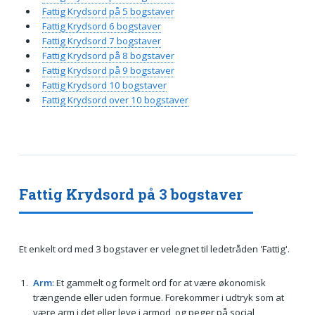
Fattig Krydsord på 5 bogstaver
Fattig Krydsord 6 bogstaver
Fattig Krydsord 7 bogstaver
Fattig Krydsord på 8 bogstaver
Fattig Krydsord på 9 bogstaver
Fattig Krydsord 10 bogstaver
Fattig Krydsord over 10 bogstaver
Fattig Krydsord på 3 bogstaver
Et enkelt ord med 3 bogstaver er velegnet til ledetråden 'Fattig'.
Arm
: Et gammelt og formelt ord for at være økonomisk
trængende eller uden formue. Forekommer i udtryk som at
være arm i det eller leve i armod, og peger på social