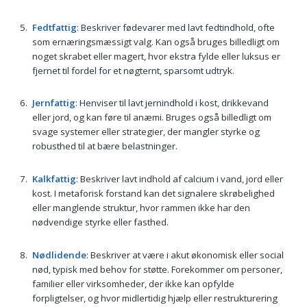
Fedtfattig
: Beskriver fødevarer med lavt fedtindhold, ofte
som ernæringsmæssigt valg. Kan også bruges billedligt om
noget skrabet eller magert, hvor ekstra fylde eller luksus er
fjernet til fordel for et nøgternt, sparsomt udtryk.
Jernfattig
: Henviser til lavt jernindhold i kost, drikkevand
eller jord, og kan føre til anæmi. Bruges også billedligt om
svage systemer eller strategier, der mangler styrke og
robusthed til at bære belastninger.
Kalkfattig
: Beskriver lavt indhold af calcium i vand, jord eller
kost. I metaforisk forstand kan det signalere skrøbelighed
eller manglende struktur, hvor rammen ikke har den
nødvendige styrke eller fasthed.
Nødlidende
: Beskriver at være i akut økonomisk eller social
nød, typisk med behov for støtte. Forekommer om personer,
familier eller virksomheder, der ikke kan opfylde
forpligtelser, og hvor midlertidig hjælp eller restrukturering