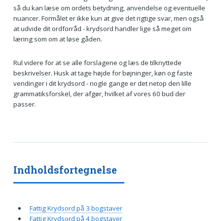
så du kan læse om ordets betydning, anvendelse og eventuelle
nuancer. Formålet er ikke kun at give det rigtige svar, men også
at udvide dit ordforråd - krydsord handler lige så meget om
læring som om at løse gåden.
Rul videre for at se alle forslagene og læs de tilknyttede
beskrivelser. Husk at tage højde for bøjninger, køn og faste
vendinger i dit krydsord - nogle gange er det netop den lille
grammatiksforskel, der afgør, hvilket af vores 60 bud der
passer.
Indholdsfortegnelse
Fattig Krydsord på 3 bogstaver
Fattig Krydsord på 4 bogstaver