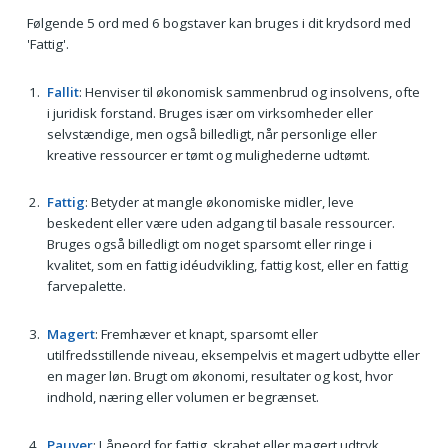
Følgende 5 ord med 6 bogstaver kan bruges i dit krydsord med
'Fattig'.
Fallit
: Henviser til økonomisk sammenbrud og insolvens, ofte
i juridisk forstand. Bruges især om virksomheder eller
selvstændige, men også billedligt, når personlige eller
kreative ressourcer er tømt og mulighederne udtømt.
Fattig
: Betyder at mangle økonomiske midler, leve
beskedent eller være uden adgang til basale ressourcer.
Bruges også billedligt om noget sparsomt eller ringe i
kvalitet, som en fattig idéudvikling, fattig kost, eller en fattig
farvepalette.
Magert
: Fremhæver et knapt, sparsomt eller
utilfredsstillende niveau, eksempelvis et magert udbytte eller
en mager løn. Brugt om økonomi, resultater og kost, hvor
indhold, næring eller volumen er begrænset.
Pauver
: Låneord for fattig, skrabet eller magert udtryk,