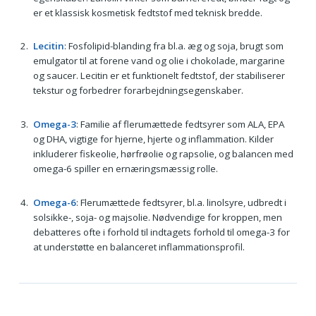
er et klassisk kosmetisk fedtstof med teknisk bredde.
Lecitin
: Fosfolipid-blanding fra bl.a. æg og soja, brugt som
emulgator til at forene vand og olie i chokolade, margarine
og saucer. Lecitin er et funktionelt fedtstof, der stabiliserer
tekstur og forbedrer forarbejdningsegenskaber.
Omega-3
: Familie af flerumættede fedtsyrer som ALA, EPA
og DHA, vigtige for hjerne, hjerte og inflammation. Kilder
inkluderer fiskeolie, hørfrøolie og rapsolie, og balancen med
omega-6 spiller en ernæringsmæssig rolle.
Omega-6
: Flerumættede fedtsyrer, bl.a. linolsyre, udbredt i
solsikke-, soja- og majsolie. Nødvendige for kroppen, men
debatteres ofte i forhold til indtagets forhold til omega-3 for
at understøtte en balanceret inflammationsprofil.