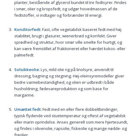
planter, bestående af glycerol bundet til tre fedtsyrer. Findes
i smør, olier og kropsfedt, og udgør hovedmassen af de
fedtstoffer, vi indtager og forbrænder til energi.
Konditorfedt
: Fast, ofte vegetabilsk baseret fedt med høj
stabilitet, brugt i glasurer, wienerbrød og konfekt. Giver
sprødhed og struktur, hvor smør ville smelte for hurtigt, og
kan være fremstillet af fraktioneret eller hærdet kokos- eller
palmefedt.
Solsikkeolie
: Lys, mild olie rig på linolsyre, anvendt til
dressing, bagning og stegning. Høj-oleinsyremodeller giver
bedre varmebestandighed, og olien er udbredt i både
husholdning, fødevareproduktion og som base for
margarine.
Umættet fedt
: Fedt med en eller flere dobbeltbindinger,
typisk flydende ved stuetemperatur og oftest af vegetabilsk
eller marin oprindelse. Anses generelt som mere hjertesundt,
og findes i olivenolie, rapsolie, fiskeolie og mange nødde- og
frøolier.