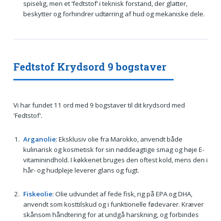
spiselig, men et ‘fedtstof’ i teknisk forstand, der glatter,
beskytter og forhindrer udtørring af hud og mekaniske dele.
Fedtstof Krydsord 9 bogstaver
Vi har fundet 11 ord med 9 bogstaver til dit krydsord med
'Fedtstof'.
Arganolie
: Eksklusiv olie fra Marokko, anvendt både
kulinarisk og kosmetisk for sin nøddeagtige smag og høje E-
vitaminindhold. I køkkenet bruges den oftest kold, mens den i
hår- og hudpleje leverer glans og fugt.
Fiskeolie
: Olie udvundet af fede fisk, rig på EPA og DHA,
anvendt som kosttilskud og i funktionelle fødevarer. Kræver
skånsom håndtering for at undgå harskning, og forbindes