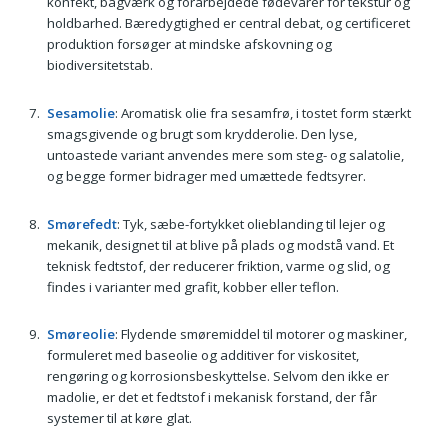
konfekt, bagværk og forarbejdede fødevarer for tekstur og
holdbarhed. Bæredygtighed er central debat, og certificeret
produktion forsøger at mindske afskovning og
biodiversitetstab.
Sesamolie
: Aromatisk olie fra sesamfrø, i tostet form stærkt
smagsgivende og brugt som krydderolie. Den lyse,
untoastede variant anvendes mere som steg- og salatolie,
og begge former bidrager med umættede fedtsyrer.
Smørefedt
: Tyk, sæbe-fortykket olieblanding til lejer og
mekanik, designet til at blive på plads og modstå vand. Et
teknisk fedtstof, der reducerer friktion, varme og slid, og
findes i varianter med grafit, kobber eller teflon.
Smøreolie
: Flydende smøremiddel til motorer og maskiner,
formuleret med baseolie og additiver for viskositet,
rengøring og korrosionsbeskyttelse. Selvom den ikke er
madolie, er det et fedtstof i mekanisk forstand, der får
systemer til at køre glat.