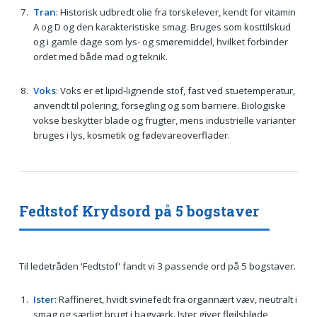
Tran
: Historisk udbredt olie fra torskelever, kendt for vitamin
A og D og den karakteristiske smag. Bruges som kosttilskud
og i gamle dage som lys- og smøremiddel, hvilket forbinder
ordet med både mad og teknik.
Voks
: Voks er et lipid-lignende stof, fast ved stuetemperatur,
anvendt til polering, forsegling og som barriere. Biologiske
vokse beskytter blade og frugter, mens industrielle varianter
bruges i lys, kosmetik og fødevareoverflader.
Fedtstof Krydsord på 5 bogstaver
Til ledetråden 'Fedtstof' fandt vi 3 passende ord på 5 bogstaver.
Ister
: Raffineret, hvidt svinefedt fra organnært væv, neutralt i
smag og særligt brugt i bagværk. Ister giver fløjlsbløde,