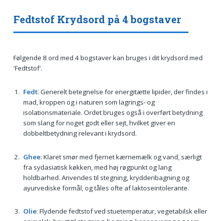
Fedtstof Krydsord på 4 bogstaver
Følgende 8 ord med 4 bogstaver kan bruges i dit krydsord med
'Fedtstof'.
Fedt
: Generelt betegnelse for energitætte lipider, der findes i
mad, kroppen og i naturen som lagrings- og
isolationsmateriale. Ordet bruges også i overført betydning
som slang for noget godt eller sejt, hvilket giver en
dobbeltbetydning relevant i krydsord.
Ghee
: Klaret smør med fjernet kærnemælk og vand, særligt
fra sydasiatisk køkken, med høj røgpunkt og lang
holdbarhed. Anvendes til stegning, krydderibagning og
ayurvediske formål, og tåles ofte af laktoseintolerante.
Olie
: Flydende fedtstof ved stuetemperatur, vegetabilsk eller