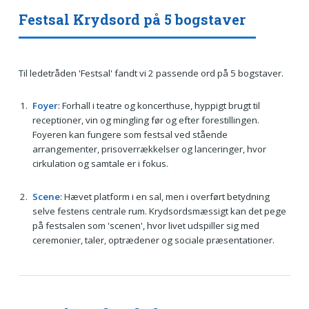
Festsal Krydsord på 5 bogstaver
Til ledetråden 'Festsal' fandt vi 2 passende ord på 5 bogstaver.
Foyer
: Forhall i teatre og koncerthuse, hyppigt brugt til
receptioner, vin og mingling før og efter forestillingen.
Foyeren kan fungere som festsal ved stående
arrangementer, prisoverrækkelser og lanceringer, hvor
cirkulation og samtale er i fokus.
Scene
: Hævet platform i en sal, men i overført betydning
selve festens centrale rum. Krydsordsmæssigt kan det pege
på festsalen som 'scenen', hvor livet udspiller sig med
ceremonier, taler, optrædener og sociale præsentationer.