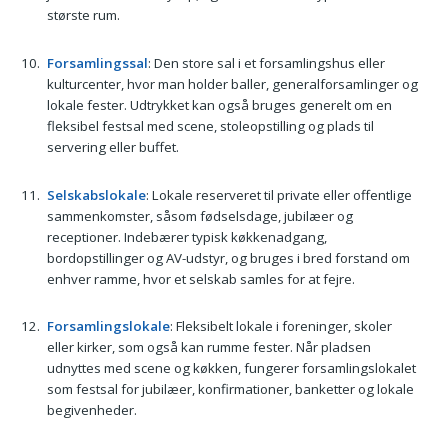
største rum.
Forsamlingssal
: Den store sal i et forsamlingshus eller
kulturcenter, hvor man holder baller, generalforsamlinger og
lokale fester. Udtrykket kan også bruges generelt om en
fleksibel festsal med scene, stoleopstilling og plads til
servering eller buffet.
Selskabslokale
: Lokale reserveret til private eller offentlige
sammenkomster, såsom fødselsdage, jubilæer og
receptioner. Indebærer typisk køkkenadgang,
bordopstillinger og AV-udstyr, og bruges i bred forstand om
enhver ramme, hvor et selskab samles for at fejre.
Forsamlingslokale
: Fleksibelt lokale i foreninger, skoler
eller kirker, som også kan rumme fester. Når pladsen
udnyttes med scene og køkken, fungerer forsamlingslokalet
som festsal for jubilæer, konfirmationer, banketter og lokale
begivenheder.