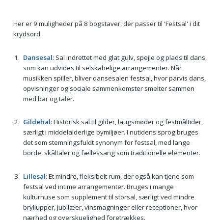
Her er 9 muligheder på 8 bogstaver, der passer til 'Festsal' i dit
krydsord.
Dansesal
: Sal indrettet med glat gulv, spejle og plads til dans,
som kan udvides til selskabelige arrangementer. Når
musikken spiller, bliver dansesalen festsal, hvor parvis dans,
opvisninger og sociale sammenkomster smelter sammen
med bar og taler.
Gildehal
: Historisk sal til gilder, laugsmøder og festmåltider,
særligt i middelalderlige bymiljøer. I nutidens sprog bruges
det som stemningsfuldt synonym for festsal, med lange
borde, skåltaler og fællessang som traditionelle elementer.
Lillesal
: Et mindre, fleksibelt rum, der også kan tjene som
festsal ved intime arrangementer. Bruges i mange
kulturhuse som supplement til storsal, særligt ved mindre
bryllupper, jubilæer, vinsmagninger eller receptioner, hvor
nærhed og overskuelighed foretrækkes.