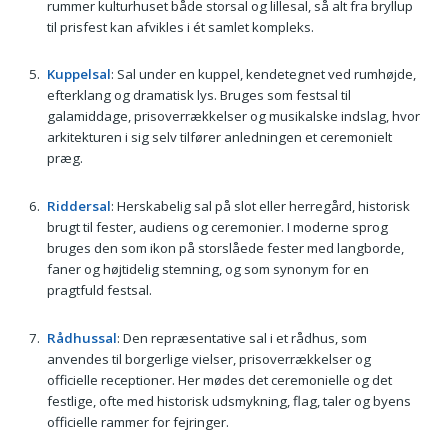
rummer kulturhuset både storsal og lillesal, så alt fra bryllup
til prisfest kan afvikles i ét samlet kompleks.
Kuppelsal
: Sal under en kuppel, kendetegnet ved rumhøjde,
efterklang og dramatisk lys. Bruges som festsal til
galamiddage, prisoverrækkelser og musikalske indslag, hvor
arkitekturen i sig selv tilfører anledningen et ceremonielt
præg.
Riddersal
: Herskabelig sal på slot eller herregård, historisk
brugt til fester, audiens og ceremonier. I moderne sprog
bruges den som ikon på storslåede fester med langborde,
faner og højtidelig stemning, og som synonym for en
pragtfuld festsal.
Rådhussal
: Den repræsentative sal i et rådhus, som
anvendes til borgerlige vielser, prisoverrækkelser og
officielle receptioner. Her mødes det ceremonielle og det
festlige, ofte med historisk udsmykning, flag, taler og byens
officielle rammer for fejringer.