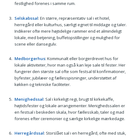
festlighed forenes i samme rum.
Selskabssal
: En større, repræsentativ sal i et hotel,
herregård eller kulturhus, særligt egnet til middage og taler.
Indikerer ofte mere højtidelige rammer end et almindeligt
lokale, med betjening, buffetopstillinger og mulighed for
scene eller dansegulv.
Medborgerhus
: Kommunalt eller borgerdrevet hus for
lokale aktiviteter, hvor man også kan leje sale til fester. Her
fungerer den største sal ofte som festsal til konfirmationer,
byfester, jubilæer og fællesspisninger, understøttet af
køkken og tekniske faciliteter.
Menighedssal
: Sal i kirkeligt regi, brugt til kirkekaffe,
højtidsfester og lokale arrangementer. Menighedssalen er
en festsal i beskeden skala, hvor fællesskab, taler og mad
forenes efter ceremonier og særlige kirkelige mærkedage.
Herregårdssal
: Storslået sal i en herregård, ofte med stuk,