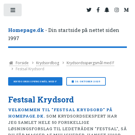
Toggle
Homepage.dk
- Din startside på nettet siden
1997
Forside
Krydsordbog
Krydsordsspørgsmål med F
Festsal Krydsord
KRYDSORDSSPØRGSMÅL MED F
10. OKTOBER 2025
Festsal Krydsord
VELKOMMEN TIL "FESTSAL KRYDSORD" PÅ
HOMEPAGE.DK.
SOM KRYDSORDSEKSPERT HAR
JEG SAMLET HELE 50 FORSKELLIGE
LØSNINGSFORSLAG TIL LEDETRÅDEN "FESTSAL", SÅ