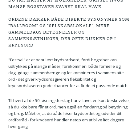
DU FÅR MASSER AF MULIGHEDER, UANSET HVOR
MANGE BOGSTAVER SVARET SKAL HAVE.
ORDENE DÆKKER BÅDE DIREKTE SYNONYMER SOM
"BALLROOM" OG "SELSKABSLOKALE", MERE
GAMMELDAGS BETEGNELSER OG
SAMMENSÆTNINGER, DER OFTE DUKKER OP I
KRYDSORD
"Festsal" er et populært krydsordsord, fordi begrebet kan
udtrykkes på mange måder, forekommer i både formelle og
dagligdags sammenhænge og let kombineres i sammensatte
ord - det giver krydsordsgiveren fleksibilitet og
krydsordsløseren gode chancer for at finde et passende match.
Til hvert af de 50 løsningsforslag har vi lavet en kort beskrivelse,
så du ikke bare får et ord, men også en forklaring på betydning
og brug. Målet er, at du både løser krydsordet og udvider dit
ordforråd - for krydsord handler netop om at blive lidt klogere
hver gang.