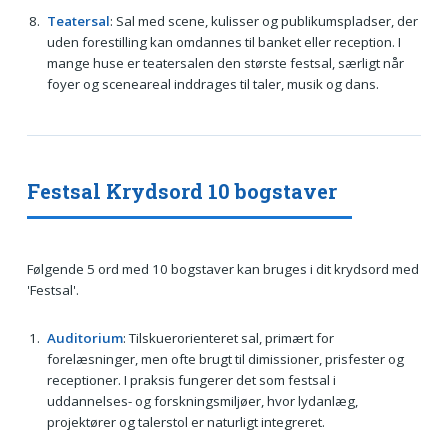
Teatersal
: Sal med scene, kulisser og publikumspladser, der
uden forestilling kan omdannes til banket eller reception. I
mange huse er teatersalen den største festsal, særligt når
foyer og sceneareal inddrages til taler, musik og dans.
Festsal Krydsord 10 bogstaver
Følgende 5 ord med 10 bogstaver kan bruges i dit krydsord med
'Festsal'.
Auditorium
: Tilskuerorienteret sal, primært for
forelæsninger, men ofte brugt til dimissioner, prisfester og
receptioner. I praksis fungerer det som festsal i
uddannelses- og forskningsmiljøer, hvor lydanlæg,
projektører og talerstol er naturligt integreret.