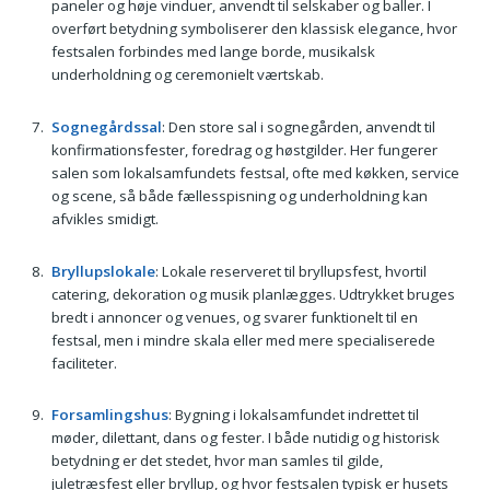
paneler og høje vinduer, anvendt til selskaber og baller. I
overført betydning symboliserer den klassisk elegance, hvor
festsalen forbindes med lange borde, musikalsk
underholdning og ceremonielt værtskab.
Sognegårdssal
: Den store sal i sognegården, anvendt til
konfirmationsfester, foredrag og høstgilder. Her fungerer
salen som lokalsamfundets festsal, ofte med køkken, service
og scene, så både fællesspisning og underholdning kan
afvikles smidigt.
Bryllupslokale
: Lokale reserveret til bryllupsfest, hvortil
catering, dekoration og musik planlægges. Udtrykket bruges
bredt i annoncer og venues, og svarer funktionelt til en
festsal, men i mindre skala eller med mere specialiserede
faciliteter.
Forsamlingshus
: Bygning i lokalsamfundet indrettet til
møder, dilettant, dans og fester. I både nutidig og historisk
betydning er det stedet, hvor man samles til gilde,
juletræsfest eller bryllup, og hvor festsalen typisk er husets