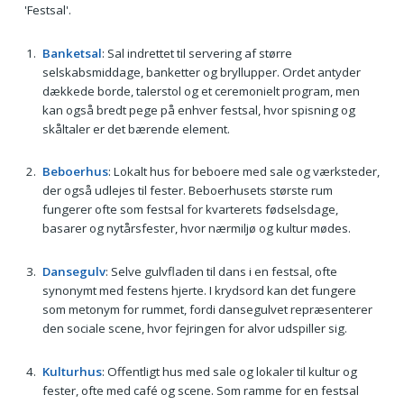
'Festsal'.
Banketsal
: Sal indrettet til servering af større
selskabsmiddage, banketter og bryllupper. Ordet antyder
dækkede borde, talerstol og et ceremonielt program, men
kan også bredt pege på enhver festsal, hvor spisning og
skåltaler er det bærende element.
Beboerhus
: Lokalt hus for beboere med sale og værksteder,
der også udlejes til fester. Beboerhusets største rum
fungerer ofte som festsal for kvarterets fødselsdage,
basarer og nytårsfester, hvor nærmiljø og kultur mødes.
Dansegulv
: Selve gulvfladen til dans i en festsal, ofte
synonymt med festens hjerte. I krydsord kan det fungere
som metonym for rummet, fordi dansegulvet repræsenterer
den sociale scene, hvor fejringen for alvor udspiller sig.
Kulturhus
: Offentligt hus med sale og lokaler til kultur og
fester, ofte med café og scene. Som ramme for en festsal