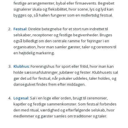
festlige arrangementer, bybal eller firmaevents. Begrebet
signalerer skala og fleksibilitet, hvor scene, lys og lyd kan
bygges op, så hallen fungerer som en midlertidig festsal.
Festsal
: Direkte betegnelse for et stort rum indrettet til
selskaber, receptioner og festlige begivenheder. Bruges
også billedligt om den centrale ramme for fejringer i en
organisation, hvor man samler gæster, taler og ceremoni til
en højtidelig markering.
Klubhus
: Foreningshus for sport eller fritid, hvor man kan
holde sæsonafslutninger, jubilæer og fester. Klubhusets sal
gør det ud for festsal, når pokaler uddeles, taler holdes, og
dansegulvet findes frem efter middagen.
Logesal
: Sal i en loge eller orden, brugt til ceremonier,
kapitler og festlige sammenkomster. Som festsal forbindes
den med ritual, værdighed og efterfølgende selskab, hvor
medlemmer og gæster samles om traditioner og taler.