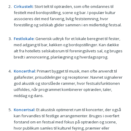
Cirkustelt
: Stort telt til optræden, som ofte omdannes til
festtelt med bordopstilling, scene og bar. I populær kultur
associeres det med farverig, livlig feststemning, hvor
forestilling og selskab glider sammen i en midlertidig festsal.
Festlokale
: Generisk udtryk for et lokale beregnet til fester,
med adgang til bar, køkken og bordopstillinger. Kan dække
alt fra hotellets selskabsrum til foreningslivets sal, og bruges
bredt i annoncering, planlægning og hverdagssprog.
Koncerthal
: Primært bygget til musik, men ofte anvendt til
gallafester, prisuddelinger og receptioner. Navnet signalerer
god akustik og storslåede rammer, hvor festsalsfunktionen
udfoldes, når programmet kombinerer optræden, taler,
middag og dans.
Koncertsal
: Et akustisk optimeret rum til koncerter, der også
kan forvandles til festlige arrangementer. Bruges i overført
forstand om en festsal med fokus på optræden og scene,
hvor publikum samles til kulturel fejring, præmier eller