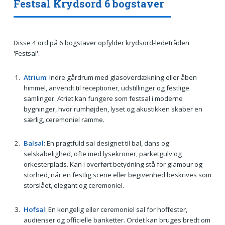
Festsal Krydsord 6 bogstaver
Disse 4 ord på 6 bogstaver opfylder krydsord-ledetråden
'Festsal'.
Atrium
: Indre gårdrum med glasoverdækning eller åben
himmel, anvendt til receptioner, udstillinger og festlige
samlinger. Atriet kan fungere som festsal i moderne
bygninger, hvor rumhøjden, lyset og akustikken skaber en
særlig, ceremoniel ramme.
Balsal
: En pragtfuld sal designet til bal, dans og
selskabelighed, ofte med lysekroner, parketgulv og
orkesterplads. Kan i overført betydning stå for glamour og
storhed, når en festlig scene eller begivenhed beskrives som
storslået, elegant og ceremoniel.
Hofsal
: En kongelig eller ceremoniel sal for hoffester,
audienser og officielle banketter. Ordet kan bruges bredt om