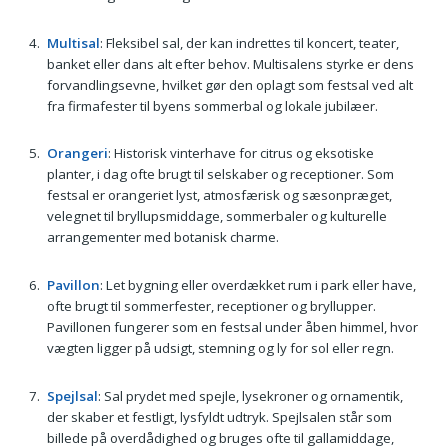
Multisal
: Fleksibel sal, der kan indrettes til koncert, teater,
banket eller dans alt efter behov. Multisalens styrke er dens
forvandlingsevne, hvilket gør den oplagt som festsal ved alt
fra firmafester til byens sommerbal og lokale jubilæer.
Orangeri
: Historisk vinterhave for citrus og eksotiske
planter, i dag ofte brugt til selskaber og receptioner. Som
festsal er orangeriet lyst, atmosfærisk og sæsonpræget,
velegnet til bryllupsmiddage, sommerbaler og kulturelle
arrangementer med botanisk charme.
Pavillon
: Let bygning eller overdækket rum i park eller have,
ofte brugt til sommerfester, receptioner og bryllupper.
Pavillonen fungerer som en festsal under åben himmel, hvor
vægten ligger på udsigt, stemning og ly for sol eller regn.
Spejlsal
: Sal prydet med spejle, lysekroner og ornamentik,
der skaber et festligt, lysfyldt udtryk. Spejlsalen står som
billede på overdådighed og bruges ofte til gallamiddage,