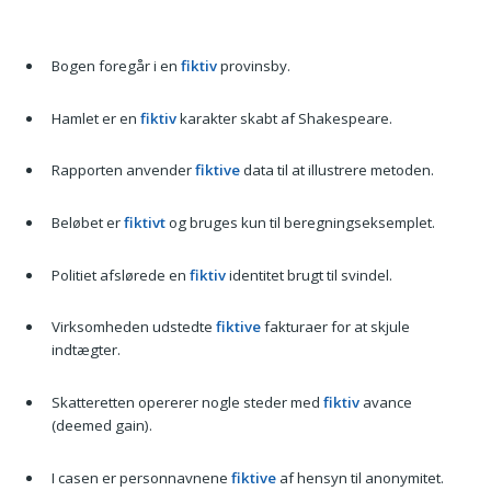
Bogen foregår i en
fiktiv
provinsby.
Hamlet er en
fiktiv
karakter skabt af Shakespeare.
Rapporten anvender
fiktive
data til at illustrere metoden.
Beløbet er
fiktivt
og bruges kun til beregningseksemplet.
Politiet afslørede en
fiktiv
identitet brugt til svindel.
Virksomheden udstedte
fiktive
fakturaer for at skjule
indtægter.
Skatteretten opererer nogle steder med
fiktiv
avance
(deemed gain).
I casen er personnavnene
fiktive
af hensyn til anonymitet.