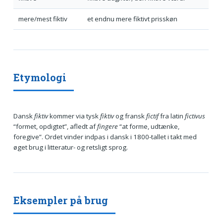
mere/mest fiktiv
et endnu mere fiktivt prisskøn
Etymologi
Dansk
fiktiv
kommer via tysk
fiktiv
og fransk
fictif
fra latin
fictivus
“formet, opdigtet”, afledt af
fingere
“at forme, udtænke,
foregive”. Ordet vinder indpas i dansk i 1800-tallet i takt med
øget brug i litteratur- og retsligt sprog.
Eksempler på brug