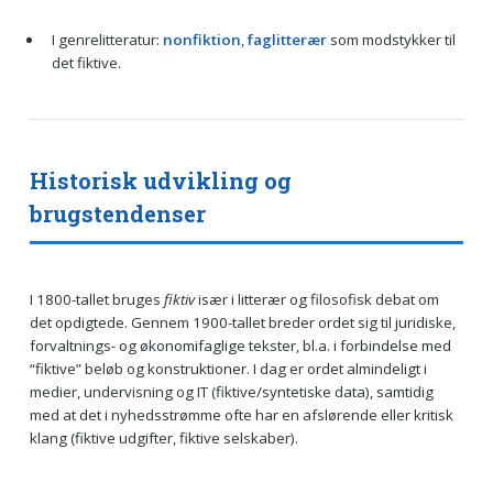
I genrelitteratur:
nonfiktion
,
faglitterær
som modstykker til
det fiktive.
Historisk udvikling og
brugstendenser
I 1800-tallet bruges
fiktiv
især i litterær og filosofisk debat om
det opdigtede. Gennem 1900-tallet breder ordet sig til juridiske,
forvaltnings- og økonomifaglige tekster, bl.a. i forbindelse med
“fiktive” beløb og konstruktioner. I dag er ordet almindeligt i
medier, undervisning og IT (fiktive/syntetiske data), samtidig
med at det i nyhedsstrømme ofte har en afslørende eller kritisk
klang (fiktive udgifter, fiktive selskaber).