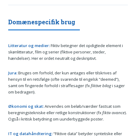
Domænespecifik brug
Litteratur og medier:
Fiktiv betegner det opdigtede element i
skønlitteratur, film og serier (fiktive personer, steder,
hændelser). Her er ordet neutralt og deskriptivt.
Jura:
Bruges om forhold, der kun antages eller tilskrives af
hensyn til en retsfølge (ofte svarende til engelsk “deemed”),
samt om fingerede forhold i straffesager (fx
fiktive bilag
i sager
om bedrageri).
Økonomi og skat:
Anvendes om beløb/værdier fastsat som
beregningstekniske eller retlige konstruktioner (fx
fiktiv avance
).
Også i kritisk betydning om uunderbyggede poster.
IT og datahåndtering:
“Fiktive data” betyder syntetiske eller