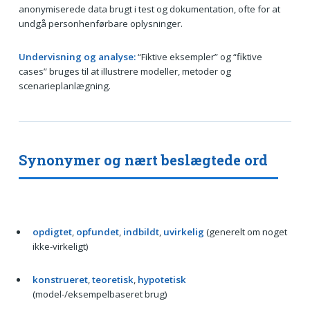
anonymiserede data brugt i test og dokumentation, ofte for at
undgå personhenførbare oplysninger.
Undervisning og analyse:
“Fiktive eksempler” og “fiktive
cases” bruges til at illustrere modeller, metoder og
scenarieplanlægning.
Synonymer og nært beslægtede ord
opdigtet
,
opfundet
,
indbildt
,
uvirkelig
(generelt om noget
ikke-virkeligt)
konstrueret
,
teoretisk
,
hypotetisk
(model-/eksempelbaseret brug)