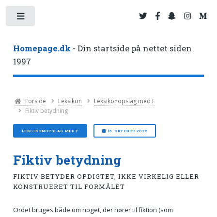
Toggle
Homepage.dk
- Din startside på nettet siden
1997
Forside
Leksikon
Leksikonopslag med F
Fiktiv betydning
LEKSIKONOPSLAG MED F
15. OKTOBER 2025
Fiktiv betydning
FIKTIV BETYDER OPDIGTET, IKKE VIRKELIG ELLER
KONSTRUERET TIL FORMÅLET
Ordet bruges både om noget, der hører til fiktion (som