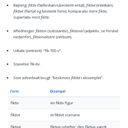
Bøjning:
fiktiv
(fælleskøn/ubestemt ental),
fiktivt
(intetkøn),
fiktive
(flertal og bestemt form), komparativ
mere fiktiv
,
superlativ
mest fiktiv
.
Afledninger:
fiktion
(substantiv),
fiktionel
(adjektiv, se forskel
nedenfor),
fiktionalisere
(verbum).
Udtale (omtrent): “fik-TEE-v”.
Stavelse: fik-tiv.
Som adverbialt brugt: “beskrives
fiktivt
i eksemplet”.
Form
Eksempel
fiktiv
en fiktiv figur
fiktivt
et fiktivt scenarie
fiktive
fiktive udgifter; den fiktive værdi