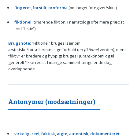
fingeret
,
forstilt
,
proforma
(om noget foregivet/skin-)
fiktionel
(tilhørende fiktion; i narratologi ofte mere præcist
end “fiktiv”)
Brugsnote:
“Fiktionel” bruges især om
æstetiske/fortællermæssige forhold (en
fiktionel
verden), mens
“fiktiv” er bredere og hyppigt bruges i jura/økonomi og til
generelt “ikke reelt”. I mange sammenhænge er de dog
overlappende.
Antonymer (modsætninger)
virkelig
,
reel
,
faktisk
,
ægte
,
autentisk
,
dokumenteret