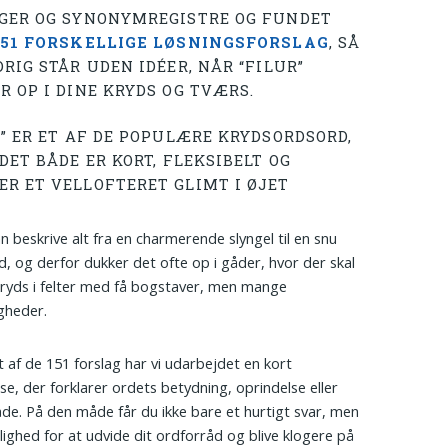
GER OG SYNONYMREGISTRE OG FUNDET
151 FORSKELLIGE LØSNINGSFORSLAG
, SÅ
RIG STÅR UDEN IDÉER, NÅR “FILUR”
R OP I DINE KRYDS OG TVÆRS.
R” ER ET AF DE POPULÆRE KRYDSORDSORD,
DET BÅDE ER KORT, FLEKSIBELT OG
R ET VELLOFTERET GLIMT I ØJET
n beskrive alt fra en charmerende slyngel til en snu
d, og derfor dukker det ofte op i gåder, hvor der skal
ryds i felter med få bogstaver, men mange
gheder.
t af de 151 forslag har vi udarbejdet en kort
lse, der forklarer ordets betydning, oprindelse eller
e. På den måde får du ikke bare et hurtigt svar, men
ighed for at udvide dit ordforråd og blive klogere på