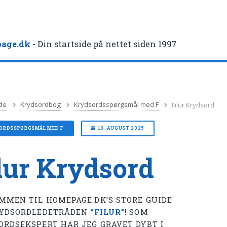
age.dk
- Din startside på nettet siden 1997
de
Krydsordbog
Krydsordsspørgsmål med F
Filur Krydsord
ORDSSPØRGSMÅL MED F
10. AUGUST 2025
lur Krydsord
MMEN TIL HOMEPAGE.DK’S STORE GUIDE
RYDSORDLEDETRÅDEN
“FILUR”
! SOM
ORDSEKSPERT HAR JEG GRAVET DYBT I