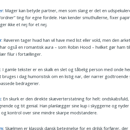
er
: Mager kan betyde partner, men som slang er det en udspekulere
 “ordner” ting for egne fordele. Han kender smuthullerne, fixer papi
ger ikke et nej for et nej.
r
: Røveren tager hvad han vil have med list eller vold, men den arke
 har også en romantisk aura – som Robin Hood – hvilket gør ham til
ær filur i fortællinger.
k
: I gamle tekster er en skalk en slet og tåbelig person med onde he
 bruges i dag humoristisk om en listig nar, der narrer godtroende
lpassede bedragerier.
k
: En skurk er den direkte skæverterstatning for helt: ondskabsfuld,
nende og tit genial. Han planlægger sine kup i skyggerne og nyde
og kontrol over sine mindre skarpe modstandere.
lm
: Skælmen er klassisk dansk betegnelse for en drilsk forfører, der