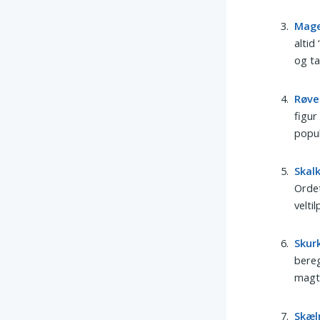
Mag
altid
og ta
Røve
figur
popul
Skal
Ordet
velti
Skur
bereg
magt 
Skæ