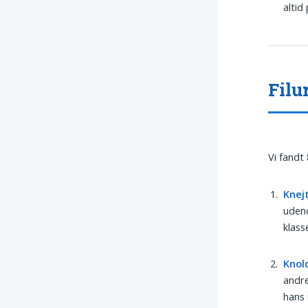
altid
Filu
Vi fandt
Knej
udeno
klass
Knol
andre
hans 