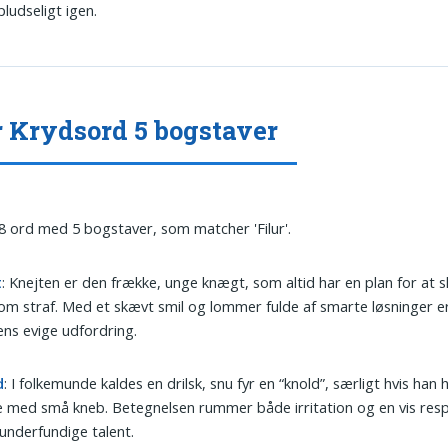
 pludseligt igen.
r Krydsord 5 bogstaver
 8 ord med 5 bogstaver, som matcher 'Filur'.
t
: Knejten er den frække, unge knægt, som altid har en plan for at s
m straf. Med et skævt smil og lommer fulde af smarte løsninger e
ens evige udfordring.
d
: I folkemunde kaldes en drilsk, snu fyr en “knold”, særligt hvis han 
 med små kneb. Betegnelsen rummer både irritation og en vis resp
underfundige talent.