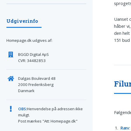
sproget
Uanset o
Udgiverinfo
håber vi,
den helt
151 bud 
Homepage.dk udgives af:
BGGD Digital ApS
CVR: 34482853
Dalgas Boulevard 48
Filu
2000 Frederiksberg
Danmark
OBS:
Henvendelse på adressen ikke
Følgende
muligt.
Post mærkes "Att: Homepage.dk"
Ræv