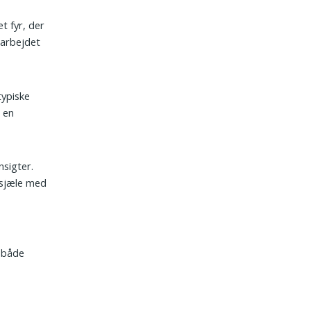
t fyr, der
rarbejdet
typiske
 en
nsigter.
 sjæle med
r både