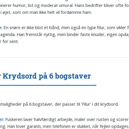
nerer humor, list og moderat umoral. Hans bedrifter bliver ofte f
 i øjet, som om man ikke helt vil fordømme ham.
e
: En snøre er ikke blot et bånd, men også en type filur, som vikler fo
agenda. Han fremstår nyttig, men binder faste knuder, ingen opda
r for sent.
r Krydsord på 6 bogstaver
muligheder på 6 bogstaver, der passer til 'Filur' i dit krydsord.
er
: Fuskeren laver halvfærdigt arbejde, maler over rusten og scorer
ing. Han lover garanti, men telefonen er slukket, når fejlen opdages