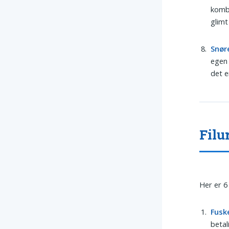
kombi
glimt
Snør
egen 
det e
Filu
Her er 6 
Fusk
betal