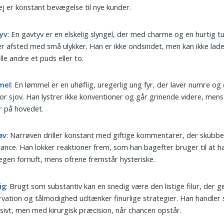
ej er konstant bevægelse til nye kunder.
yv
: En gavtyv er en elskelig slyngel, der med charme og en hurtig t
er afsted med små ulykker. Han er ikke ondsindet, men kan ikke la
ille andre et puds eller to.
mel
: En lømmel er en uhøflig, uregerlig ung fyr, der laver numre o
for sjov. Han lystrer ikke konventioner og går grinende videre, men
r på hovedet.
øv
: Narrøven driller konstant med giftige kommentarer, der skubb
lance. Han lokker reaktioner frem, som han bagefter bruger til at 
egen fornuft, mens ofrene fremstår hysteriske.
ig
: Brugt som substantiv kan en snedig være den listige filur, der 
vation og tålmodighed udtænker finurlige strategier. Han handler 
sivt, men med kirurgisk præcision, når chancen opstår.