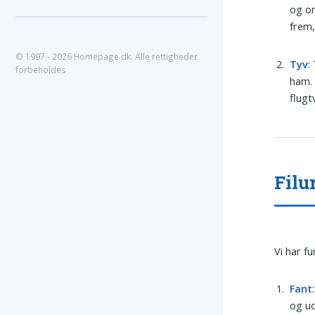
og om
frem,
© 1997 - 2026 Homepage.dk. Alle rettigheder
Tyv
:
forbeholdes
ham.
flugt
Filu
Vi har f
Fant
og ud