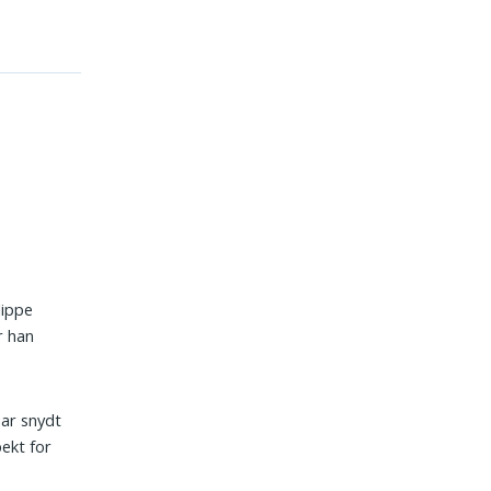
lippe
r han
har snydt
ekt for