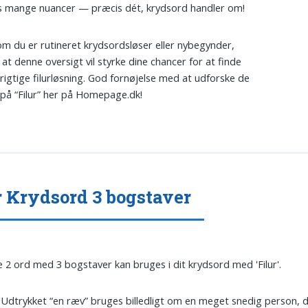
s mange nuancer — præcis dét, krydsord handler om!
m du er rutineret krydsordsløser eller nybegynder,
 at denne oversigt vil styrke dine chancer for at finde
 rigtige filurløsning. God fornøjelse med at udforske de
på “Filur” her på Homepage.dk!
r Krydsord 3 bogstaver
 2 ord med 3 bogstaver kan bruges i dit krydsord med 'Filur'.
: Udtrykket “en ræv” bruges billedligt om en meget snedig person, d