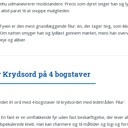
hu udmanøvrerer modstandere. Precis som dyret sniger han sig ly
 altid parat til at snuppe muligheden.
 Tyven er den mest grundlæggende filur: én, der tager ting, som ikke
 Om natten smyger han sig lydløst gennem mørket, mens han overv
veje og alibier.
r Krydsord på 4 bogstaver
undet ét ord med 4 bogstaver til krydsordet med ledetråden 'Filur'.
: En fant er en omflakkende fyr uden fast beskæftigelse, der lever a
spekulerede kneb. Han kan charmere sig til måltider og logi og for