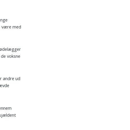
unge
de være med
g ødelægger
s de voksne
er andre ud
hævde
gennem
sjældent