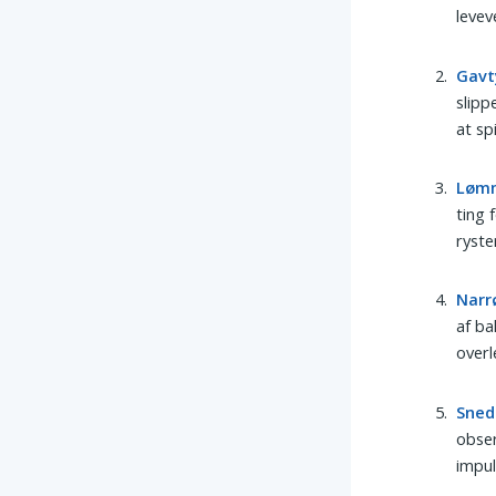
levev
Gavt
slipp
at sp
Løm
ting 
ryste
Narr
af ba
overl
Sned
obser
impul