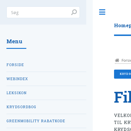
Toggle
Homep
Menu
Forsi
FORSIDE
KRYDS
WEBINDEX
Fi
LEKSIKON
KRYDSORDBOG
VELKO
GREENMOBILITY RABATKODE
TIL K
KRYDS