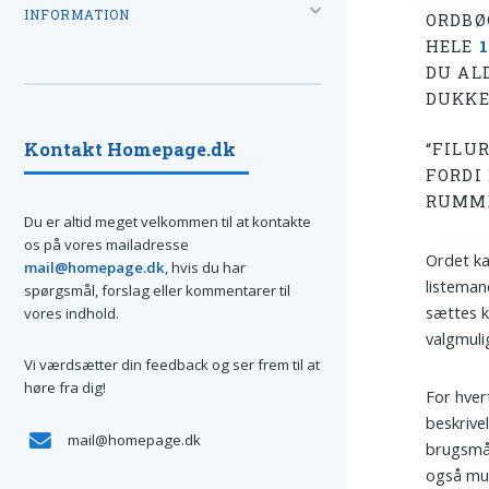
INFORMATION
ORDBØ
HELE
DU ALD
DUKKE
Kontakt Homepage.dk
“FILU
FORDI 
RUMME
Du er altid meget velkommen til at kontakte
os på vores mailadresse
Ordet ka
mail@homepage.dk
, hvis du har
listeman
spørgsmål, forslag eller kommentarer til
sættes k
vores indhold.
valgmuli
Vi værdsætter din feedback og ser frem til at
høre fra dig!
For hver
beskrive
mail@homepage.dk
brugsmåd
også mul