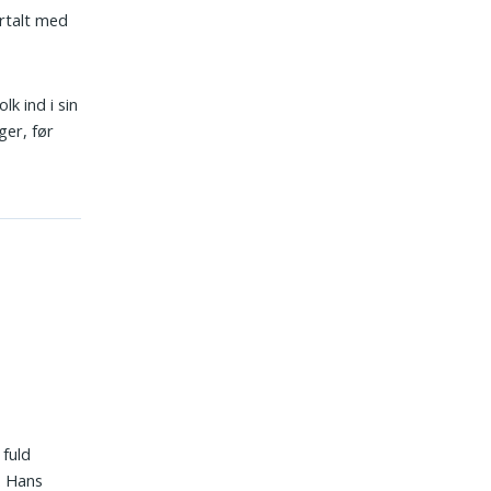
ortalt med
lk ind i sin
ger, før
 fuld
. Hans