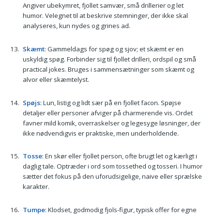
Angiver ubekymret, fjollet samvær, små drillerier og let
humor. Velegnet til at beskrive stemninger, der ikke skal
analyseres, kun nydes og grines ad.
Skæmt
: Gammeldags for spøg og sjov; et skæmt er en
uskyldig spøg. Forbinder sig til fjollet drilleri, ordspil og små
practical jokes. Bruges i sammensætninger som skæmt og
alvor eller skæmtelyst.
Spøjs
: Lun, listig og lidt sær på en fjollet facon. Spøjse
detaljer eller personer afviger på charmerende vis. Ordet
favner mild komik, overraskelser og legesyge løsninger, der
ikke nødvendigvis er praktiske, men underholdende.
Tosse
: En skør eller fjollet person, ofte brugt let og kærligt i
daglig tale. Optræder i ord som tossethed og tosseri. I humor
sætter det fokus på den uforudsigelige, naive eller sprælske
karakter.
Tumpe
: Klodset, godmodig fjols-figur, typisk offer for egne