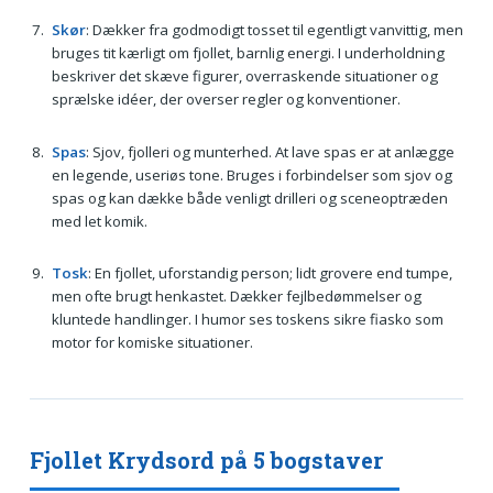
Skør
: Dækker fra godmodigt tosset til egentligt vanvittig, men
bruges tit kærligt om fjollet, barnlig energi. I underholdning
beskriver det skæve figurer, overraskende situationer og
sprælske idéer, der overser regler og konventioner.
Spas
: Sjov, fjolleri og munterhed. At lave spas er at anlægge
en legende, useriøs tone. Bruges i forbindelser som sjov og
spas og kan dække både venligt drilleri og sceneoptræden
med let komik.
Tosk
: En fjollet, uforstandig person; lidt grovere end tumpe,
men ofte brugt henkastet. Dækker fejlbedømmelser og
kluntede handlinger. I humor ses toskens sikre fiasko som
motor for komiske situationer.
Fjollet Krydsord på 5 bogstaver