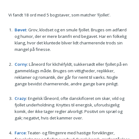
Vi fandt 18 ord med 5 bogstaver, som matcher 'Fjollet'.
Bøvet
: Grov, klodset og en smule fjollet. Bruges om adfærd
og humor, der er mere bramfri end begavet. Har en folkelig
klang, hvor det kluntede bliver lidt charmerende trods sin
mangel på finesse.
Corny
: Låneord for klichéfyldt, sukkersødt eller fjollet på en
gammeldags måde. Bruges om vittigheder, replikker,
reklamer og romantik, der går for nemt til værks. Nogle
gange bevidst charmerende, andre gange bare pinligt.
Crazy
: Engelsk låneord, ofte danskificeret om skør, vild og
fjollet underholdning. Knyttes til energisk, uforudsigelig
komik, der ikke tager regler alvorligt. Positivt om spræl og
gak; negativt, hvis det kammer over.
Farce
: Teater- og filmgenre med hastige forviklinger,