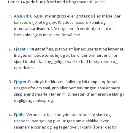
Her er 14 gode bud på ord med 6 bogstaver til 'Fjollet'.
Absurd
: Ulogisk, meningsløs eller grotesk på en måde, der
kan være fjollet og sjov. Knyttet til absurd komik og
teaterabsurdismen. Når noget er så verdenfjernt, at det
fremkalder grin mere end forståelse.
Fjaset
: Præget af fjas, pjat og småsnak; useriøst og letbenet.
Bruges om både tone, tøj og adfærd, der primært er til for
sjov. I bedste fald hyggeligt; i værste fald forstyrrende og
uproduktivt.
Fjoget
: Et udtryk for kluntet, fjollet og lidt tumpet opførsel.
Bruges ofte om smil, grin eller bemærkninger, som er mere
simple end smarte. Har en mild, næsten charmerende klang i
dagligdags talesprog.
Fjolle
: Verbum: at fjolle betyder at opføre sig skørt og
useriøst, lave sjov og pjat. Bruges om øjeblikke, hvor
rammerne løsnes og leg tager over. I komik åbner det for