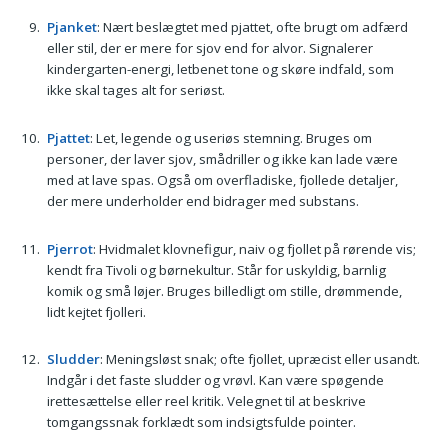
Pjanket
: Nært beslægtet med pjattet, ofte brugt om adfærd
eller stil, der er mere for sjov end for alvor. Signalerer
kindergarten-energi, letbenet tone og skøre indfald, som
ikke skal tages alt for seriøst.
Pjattet
: Let, legende og useriøs stemning. Bruges om
personer, der laver sjov, smådriller og ikke kan lade være
med at lave spas. Også om overfladiske, fjollede detaljer,
der mere underholder end bidrager med substans.
Pjerrot
: Hvidmalet klovnefigur, naiv og fjollet på rørende vis;
kendt fra Tivoli og børnekultur. Står for uskyldig, barnlig
komik og små løjer. Bruges billedligt om stille, drømmende,
lidt kejtet fjolleri.
Sludder
: Meningsløst snak; ofte fjollet, upræcist eller usandt.
Indgår i det faste sludder og vrøvl. Kan være spøgende
irettesættelse eller reel kritik. Velegnet til at beskrive
tomgangssnak forklædt som indsigtsfulde pointer.