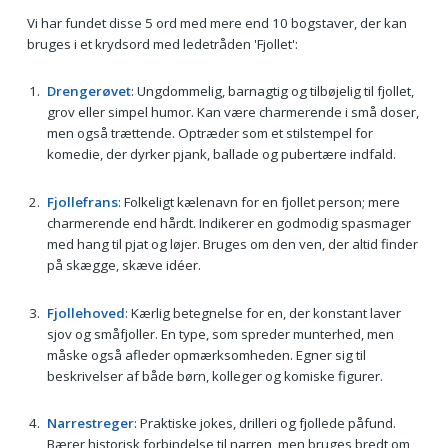
Vi har fundet disse 5 ord med mere end 10 bogstaver, der kan
bruges i et krydsord med ledetråden 'Fjollet':
Drengerøvet
: Ungdommelig, barnagtig og tilbøjelig til fjollet,
grov eller simpel humor. Kan være charmerende i små doser,
men også trættende. Optræder som et stilstempel for
komedie, der dyrker pjank, ballade og pubertære indfald.
Fjollefrans
: Folkeligt kælenavn for en fjollet person; mere
charmerende end hårdt. Indikerer en godmodig spasmager
med hang til pjat og løjer. Bruges om den ven, der altid finder
på skægge, skæve idéer.
Fjollehoved
: Kærlig betegnelse for en, der konstant laver
sjov og småfjoller. En type, som spreder munterhed, men
måske også afleder opmærksomheden. Egner sig til
beskrivelser af både børn, kolleger og komiske figurer.
Narrestreger
: Praktiske jokes, drilleri og fjollede påfund.
Bærer historisk forbindelse til narren, men bruges bredt om