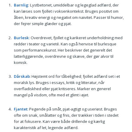
Barnlig
: Lystbetonet, umiddelbar og legeglad adfærd, der
kan læses som fjollet i voksenkontekst. Bruges positivt om
åben, kreativ energi og negativt om naivitet. Passer til humor,
der fejrer simple glæder og pjat.
Burlesk
: Overdrevet, fjollet og karikeret underholdning med
rødder i teater og varieté. Kan også henvise til burlesque
som performancekunst. Her beskriver det generelt det
latterliggørende, overdrevne og skæve, der gør alvor til
komisk.
Dårskab
: Højstemt ord for tåbelighed; fjollet adfærd set i et
moralsk lys. Bruges i essays, kritik og litteratur, når
overfladiskhed eller pjat kritiseres. Marker en generel
mangel på visdom, ofte med et glimt i øjet.
Fjantet
: Pegende på småt, pjat-agtigt og useriøst. Bruges
ofte om snak, smålatter og fnis, der trækker i tiden i stedet
for at fokusere. Kan være både drillende og kærlig
karakteristik af let, legende adfærd.