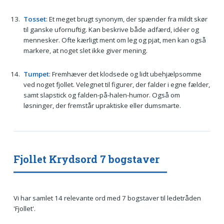
Tosset
: Et meget brugt synonym, der spænder fra mildt skør
til ganske ufornuftig. Kan beskrive både adfærd, idéer og
mennesker. Ofte kærligt ment om leg og pjat, men kan også
markere, at noget slet ikke giver mening.
Tumpet
: Fremhæver det klodsede og lidt ubehjælpsomme
ved noget fjollet. Velegnet til figurer, der falder i egne fælder,
samt slapstick og falden-på-halen-humor. Også om
løsninger, der fremstår upraktiske eller dumsmarte.
Fjollet Krydsord 7 bogstaver
Vi har samlet 14 relevante ord med 7 bogstaver til ledetråden
'Fjollet'.