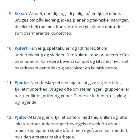
Kikset
: Akavet, uheldigt og lidt pinligt på en fjollet måde.
Bruges om påklædning, jokes, planer og tekniske løsninger,
der ikke helt rammer. Kan være kærligt, når det optræder
som charmerende kluntethed.
Kulørt
: Farverig, spektakulær og lidt fjollet, tit om
underholdning og sladder. Den kulørte tone prioriterer effekt
over nuance. Kan være bevidst campet og kitschet, hvor det
overdrevent pyntede i sig selv bliver en komisk pointe.
Pjanke
: Nært beslægtet med pjatte: at give sig hen til let,
fjollet munterhed. Bruges ofte om stemninger i grupper eller
par, der flirter, driller og griner. Tonen er letbenet, uskyldig
og legende.
Pjatte
: At lave pjank; fjollet adfærd med fnis, drilleri og lette
jokes. Verbet understreger bevægelsen væk fra alvor. I
teams kan pjatten skabe bånd, men også bremse fremdrift,
hvis den erstatter reelt arbejde.