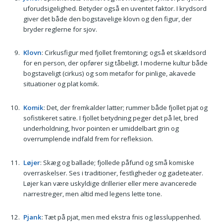
uforudsigelighed. Betyder også en uventet faktor. I krydsord
giver det både den bogstavelige klovn og den figur, der
bryder reglerne for sjov.
Klovn
: Cirkusfigur med fjollet fremtoning; også et skældsord
for en person, der opfører sig tåbeligt. I moderne kultur både
bogstaveligt (cirkus) og som metafor for pinlige, akavede
situationer og plat komik.
Komik
: Det, der fremkalder latter; rummer både fjollet pjat og
sofistikeret satire. I fjollet betydning peger det på let, bred
underholdning, hvor pointen er umiddelbart grin og
overrumplende indfald frem for refleksion.
Løjer
: Skæg og ballade; fjollede påfund og små komiske
overraskelser. Ses i traditioner, festligheder og gadeteater.
Løjer kan være uskyldige drillerier eller mere avancerede
narrestreger, men altid med legens lette tone.
Pjank
: Tæt på pjat, men med ekstra fnis og løssluppenhed.