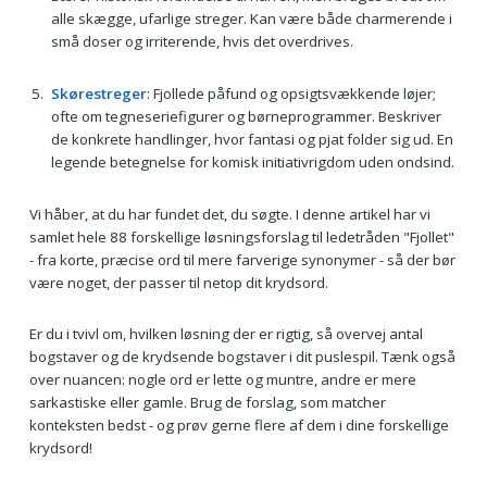
alle skægge, ufarlige streger. Kan være både charmerende i
små doser og irriterende, hvis det overdrives.
Skørestreger
: Fjollede påfund og opsigtsvækkende løjer;
ofte om tegneseriefigurer og børneprogrammer. Beskriver
de konkrete handlinger, hvor fantasi og pjat folder sig ud. En
legende betegnelse for komisk initiativrigdom uden ondsind.
Vi håber, at du har fundet det, du søgte. I denne artikel har vi
samlet hele 88 forskellige løsningsforslag til ledetråden "Fjollet"
- fra korte, præcise ord til mere farverige synonymer - så der bør
være noget, der passer til netop dit krydsord.
Er du i tvivl om, hvilken løsning der er rigtig, så overvej antal
bogstaver og de krydsende bogstaver i dit puslespil. Tænk også
over nuancen: nogle ord er lette og muntre, andre er mere
sarkastiske eller gamle. Brug de forslag, som matcher
konteksten bedst - og prøv gerne flere af dem i dine forskellige
krydsord!