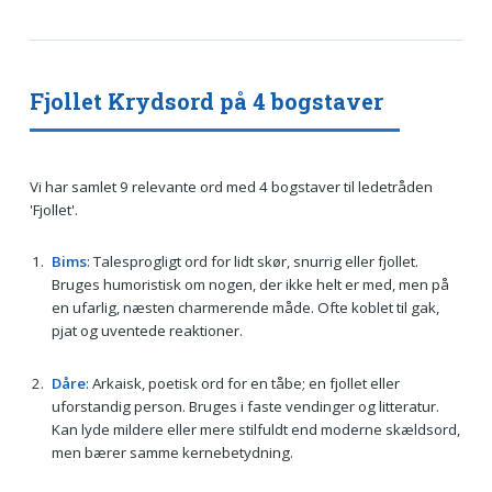
Fjollet Krydsord på 4 bogstaver
Vi har samlet 9 relevante ord med 4 bogstaver til ledetråden
'Fjollet'.
Bims
: Talesprogligt ord for lidt skør, snurrig eller fjollet.
Bruges humoristisk om nogen, der ikke helt er med, men på
en ufarlig, næsten charmerende måde. Ofte koblet til gak,
pjat og uventede reaktioner.
Dåre
: Arkaisk, poetisk ord for en tåbe; en fjollet eller
uforstandig person. Bruges i faste vendinger og litteratur.
Kan lyde mildere eller mere stilfuldt end moderne skældsord,
men bærer samme kernebetydning.