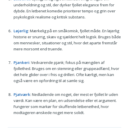
underholdning og stil, der dyrker fjollet elegance frem for
dybde. En letbenet komedie prioriterer tempo og grin over
psykologisk realisme og kritisk substans.
Løjerlig
: Mærkelig på en småkomisk, fjollet måde. En løjerlig
historie er snurrig, skæv og sjældent helt logisk. Bruges både
om mennesker, situationer og stil, hvor det aparte fremstår
mere morsomt end truende.
Pjankeri
: Vedvarende pjank; fokus på mængden af
fjollethed. Bruges om en stemning eller gruppeadfærd, hvor
det hele glider over i fnis og drilleri. Ofte kærligt, men kan
også være en opfordring til at samle sig.
Pjatværk
: Nedladende om noget, der mest er fjollet lir uden
værdi. Kan være en plan, en udsendelse eller et argument.
Fungerer som markør for skuffende letbenethed, hvor
modtageren ønskede noget mere solidt.