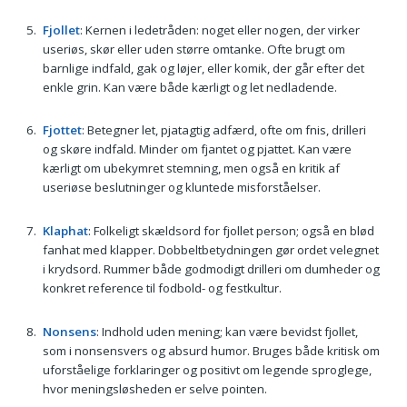
Fjollet
: Kernen i ledetråden: noget eller nogen, der virker
useriøs, skør eller uden større omtanke. Ofte brugt om
barnlige indfald, gak og løjer, eller komik, der går efter det
enkle grin. Kan være både kærligt og let nedladende.
Fjottet
: Betegner let, pjatagtig adfærd, ofte om fnis, drilleri
og skøre indfald. Minder om fjantet og pjattet. Kan være
kærligt om ubekymret stemning, men også en kritik af
useriøse beslutninger og kluntede misforståelser.
Klaphat
: Folkeligt skældsord for fjollet person; også en blød
fanhat med klapper. Dobbeltbetydningen gør ordet velegnet
i krydsord. Rummer både godmodigt drilleri om dumheder og
konkret reference til fodbold- og festkultur.
Nonsens
: Indhold uden mening; kan være bevidst fjollet,
som i nonsensvers og absurd humor. Bruges både kritisk om
uforståelige forklaringer og positivt om legende sproglege,
hvor meningsløsheden er selve pointen.