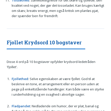
Tossethed
: Samlebetegnelse for det skøre og fjollede; den
kvalitet ved noget, der gør det tosseladet. Kan bruges kærligt
om skæv, kreativ energi, men også kritisk om planløs pjat,
der spænder ben for fremdrift.
Fjollet Krydsord 10 bogstaver
Disse 4 ord på 10 bogstaver opfylder krydsord-ledetråden
'Fjollet'.
Fjollethed
: Selve egenskaben at være fjollet. God til at
beskrive en tone, et arrangement eller en person uden at
pege på enkeltstående handlinger. Kan både være en styrke
i underholdning og en svaghed i alvorlige sager.
Fladpandet
: Nedladende om humor, der er plat, banal og