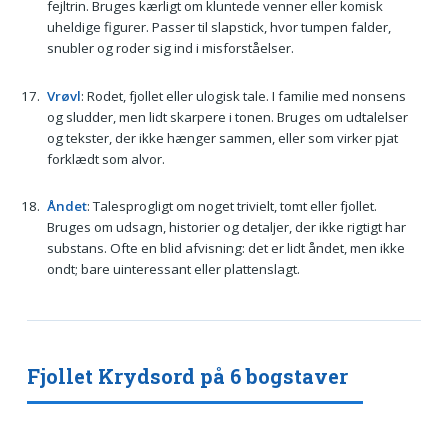
fejltrin. Bruges kærligt om kluntede venner eller komisk
uheldige figurer. Passer til slapstick, hvor tumpen falder,
snubler og roder sig ind i misforståelser.
Vrøvl
: Rodet, fjollet eller ulogisk tale. I familie med nonsens
og sludder, men lidt skarpere i tonen. Bruges om udtalelser
og tekster, der ikke hænger sammen, eller som virker pjat
forklædt som alvor.
Åndet
: Talesprogligt om noget trivielt, tomt eller fjollet.
Bruges om udsagn, historier og detaljer, der ikke rigtigt har
substans. Ofte en blid afvisning: det er lidt åndet, men ikke
ondt; bare uinteressant eller plattenslagt.
Fjollet Krydsord på 6 bogstaver