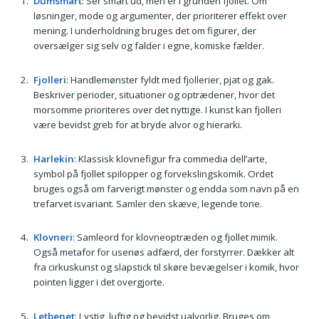
Dumsmart
: Ser smart ud, men er i grunden fjollet. Om
løsninger, mode og argumenter, der prioriterer effekt over
mening. I underholdning bruges det om figurer, der
oversælger sig selv og falder i egne, komiske fælder.
Fjolleri
: Handlemønster fyldt med fjollerier, pjat og gak.
Beskriver perioder, situationer og optrædener, hvor det
morsomme prioriteres over det nyttige. I kunst kan fjolleri
være bevidst greb for at bryde alvor og hierarki.
Harlekin
: Klassisk klovnefigur fra commedia dell’arte,
symbol på fjollet spilopper og forvekslingskomik. Ordet
bruges også om farverigt mønster og endda som navn på en
trefarvet isvariant. Samler den skæve, legende tone.
Klovneri
: Samleord for klovneoptræden og fjollet mimik.
Også metafor for useriøs adfærd, der forstyrrer. Dækker alt
fra cirkuskunst og slapstick til skøre bevægelser i komik, hvor
pointen ligger i det overgjorte.
Letbenet
: Lystig, luftig og bevidst ualvorlig. Bruges om