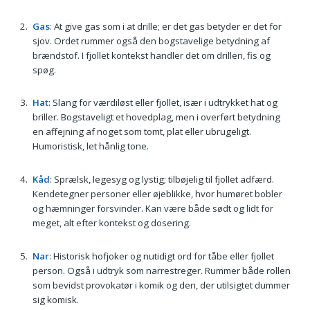
Gas
: At give gas som i at drille; er det gas betyder er det for
sjov. Ordet rummer også den bogstavelige betydning af
brændstof. I fjollet kontekst handler det om drilleri, fis og
spøg.
Hat
: Slang for værdiløst eller fjollet, især i udtrykket hat og
briller. Bogstaveligt et hovedplag, men i overført betydning
en affejning af noget som tomt, plat eller ubrugeligt.
Humoristisk, let hånlig tone.
Kåd
: Sprælsk, legesyg og lystig; tilbøjelig til fjollet adfærd.
Kendetegner personer eller øjeblikke, hvor humøret bobler
og hæmninger forsvinder. Kan være både sødt og lidt for
meget, alt efter kontekst og dosering.
Nar
: Historisk hofjoker og nutidigt ord for tåbe eller fjollet
person. Også i udtryk som narrestreger. Rummer både rollen
som bevidst provokatør i komik og den, der utilsigtet dummer
sig komisk.