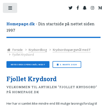
Toggle
Homepage.dk
- Din startside på nettet siden
1997
Forside
Krydsordbog
Krydsordsspørgsmål med F
Fjollet Krydsord
KRYDSORDSSPØRGSMÅL MED F
2. MARTS 2026
Fjollet Krydsord
VELKOMMEN TIL ARTIKLEN "FJOLLET KRYDSORD"
PÅ HOMEPAGE.DK
Her har vi samlet ikke mindre end 88 mulige løsningsforslag til