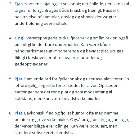
Fjas
: Nonsens, pjat og let sniksnak; det fjollede, der ikke skal
tages for tungt. Bruges både kritisk og kærligt. Passer til
beskrivelse af samtaler, opslag og shows, der vægter
underholdning over indhold.
Gøgl
: Varietéprægede tricks, fjollerier og småmirakler; også
om billigt lir, der bare underholder. Kan være både
håndværksmæssigt imponerende og bevidst plat. Bruges
flittigt i beskrivelser af festivaler, markeder og
gadeoptrædener.
Pjat
: Samlende ord for fjollet snak og useriøse aktiviteter. En
letfordøjelig, legende tone i stedet for alvor. Optræder i
sætninger som det rene pjat og som modsætning til
substans, men kan være bevidst virkemiddel.
Plat
: Lavkomisk, flad og fjollet humor, ofte med nemme
pointer og grove virkemidler. Også brugt om ting og udsagn,
der virker billige eller dårlige. Kan være populært, men
sjældent sofistikeret eller dybt.