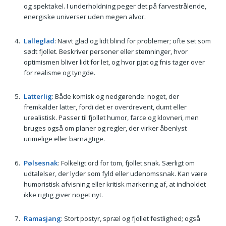
og spektakel. I underholdning peger det på farvestrålende,
energiske universer uden megen alvor.
Lalleglad
: Naivt glad og lidt blind for problemer; ofte set som
sødt fjollet. Beskriver personer eller stemninger, hvor
optimismen bliver lidt for let, og hvor pjat og fnis tager over
for realisme og tyngde.
Latterlig
: Både komisk og nedgørende: noget, der
fremkalder latter, fordi det er overdrevent, dumt eller
urealistisk. Passer til fjollet humor, farce og klovneri, men
bruges også om planer og regler, der virker åbenlyst
urimelige eller barnagtige.
Pølsesnak
: Folkeligt ord for tom, fjollet snak. Særligt om
udtalelser, der lyder som fyld eller udenomssnak. Kan være
humoristisk afvisning eller kritisk markering af, at indholdet
ikke rigtig giver noget nyt.
Ramasjang
: Stort postyr, spræl og fjollet festlighed; også