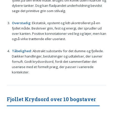
fjollet på den enkle måde. Bruges om komik uden nuancer og
dybere tanker. Dog kan fladpandet underholdning bevidst
søge det primitive grin som stilvalg.
Overstadig
: Ekstatisk, opstemt og lidt ukontrolleret på en
fjollet måde. Beskriver grin, fest og energi, der sprudler ud
over kanten. Positive konnotationer ved leg og løjer, men kan
også virke trættende eller useriøst.
Tåbelighed
: Abstrakt substantiv for det dumme og fjollede.
Dækker handlinger, beslutninger og udtalelser, der savner
fornuft. Godt krydsordsord, fordi det sammenfatter det
useriøse med et formelt præg, der passer i varierede
kontekster.
Fjollet Krydsord over 10 bogstaver