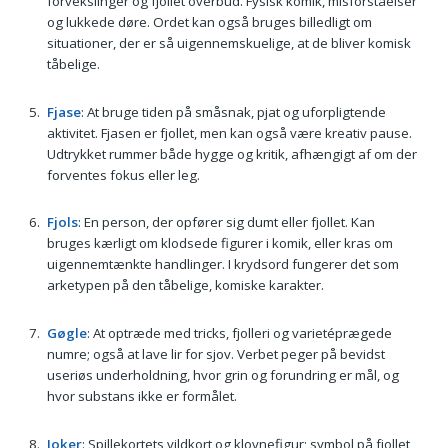
forvekslinger og fjollet overbud. Fysisk komik, misforståelser
og lukkede døre. Ordet kan også bruges billedligt om
situationer, der er så uigennemskuelige, at de bliver komisk
tåbelige.
Fjase
: At bruge tiden på småsnak, pjat og uforpligtende
aktivitet. Fjasen er fjollet, men kan også være kreativ pause.
Udtrykket rummer både hygge og kritik, afhængigt af om der
forventes fokus eller leg.
Fjols
: En person, der opfører sig dumt eller fjollet. Kan
bruges kærligt om klodsede figurer i komik, eller kras om
uigennemtænkte handlinger. I krydsord fungerer det som
arketypen på den tåbelige, komiske karakter.
Gøgle
: At optræde med tricks, fjolleri og varietéprægede
numre; også at lave lir for sjov. Verbet peger på bevidst
useriøs underholdning, hvor grin og forundring er mål, og
hvor substans ikke er formålet.
Joker
: Spillekortets vildkort og klovnefigur; symbol på fjollet