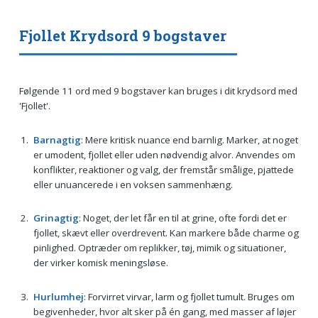
Fjollet Krydsord 9 bogstaver
Følgende 11 ord med 9 bogstaver kan bruges i dit krydsord med
'Fjollet'.
Barnagtig
: Mere kritisk nuance end barnlig. Marker, at noget
er umodent, fjollet eller uden nødvendig alvor. Anvendes om
konflikter, reaktioner og valg, der fremstår smålige, pjattede
eller unuancerede i en voksen sammenhæng.
Grinagtig
: Noget, der let får en til at grine, ofte fordi det er
fjollet, skævt eller overdrevent. Kan markere både charme og
pinlighed. Optræder om replikker, tøj, mimik og situationer,
der virker komisk meningsløse.
Hurlumhej
: Forvirret virvar, larm og fjollet tumult. Bruges om
begivenheder, hvor alt sker på én gang, med masser af løjer