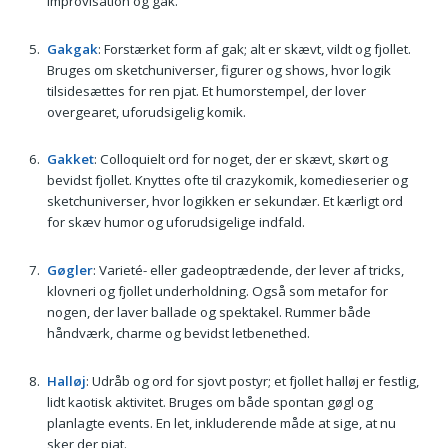
improvisation og gak.
Gakgak
: Forstærket form af gak; alt er skævt, vildt og fjollet.
Bruges om sketchuniverser, figurer og shows, hvor logik
tilsidesættes for ren pjat. Et humorstempel, der lover
overgearet, uforudsigelig komik.
Gakket
: Colloquielt ord for noget, der er skævt, skørt og
bevidst fjollet. Knyttes ofte til crazykomik, komedieserier og
sketchuniverser, hvor logikken er sekundær. Et kærligt ord
for skæv humor og uforudsigelige indfald.
Gøgler
: Varieté- eller gadeoptrædende, der lever af tricks,
klovneri og fjollet underholdning. Også som metafor for
nogen, der laver ballade og spektakel. Rummer både
håndværk, charme og bevidst letbenethed.
Halløj
: Udråb og ord for sjovt postyr; et fjollet halløj er festlig,
lidt kaotisk aktivitet. Bruges om både spontan gøgl og
planlagte events. En let, inkluderende måde at sige, at nu
sker der pjat.