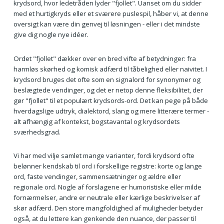
krydsord, hvor ledetråden lyder "fjollet". Uanset om du sidder
med et hurtigkryds eller et sværere puslespil, håber vi, at denne
oversigt kan være din genvej til løsningen - eller i det mindste
give dig nogle nye idéer.
Ordet "fjollet" dækker over en bred vifte af betydninger: fra
harmløs skørhed og komisk adfærd til tåbelighed eller naivitet. I
krydsord bruges det ofte som en signalord for synonymer og
beslægtede vendinger, og det er netop denne fleksibilitet, der
gør "fjollet" til et populært krydsords-ord. Det kan pege på både
hverdagslige udtryk, dialektord, slang og mere litterære termer -
alt afhængig af kontekst, bogstavantal og krydsordets
sværhedsgrad.
Vi har med vilje samlet mange varianter, fordi krydsord ofte
belønner kendskab til ord i forskellige registre: korte og lange
ord, faste vendinger, sammensætninger og ældre eller
regionale ord. Nogle af forslagene er humoristiske eller milde
fornærmelser, andre er neutrale eller kærlige beskrivelser af
skør adfærd. Den store mangfoldighed af muligheder betyder
også, at du lettere kan genkende den nuance, der passer til