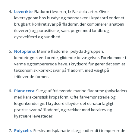
Leverikte
: Fladorm i leveren, fx Fasciola-arter. Giver
leversygdom hos husdyr og mennesker. I krydsord er det et
brugbart, konkret svar på ’fladorm’, der kombinerer anatomi
(leveren) og parasitisme, samt peger mod landbrug,
dyrevelfærd og sundhed.
Notoplana
: Marine fladorme i polyclad-gruppen,
kendetegnet ved brede, glidende bevægelser. Forekommer i
varme og tempererede have. I krydsord fungerer det som et
taksonomisk korrekt svar på ’fladorm’, med vægt på
fritlevende former.
Planocera
: Slægt af fritlevende marine fladorme (polyclader)
med karakteristisk kropsform. Ofte farvemønstrede og
letgenkendelige. I krydsord tilbyder det et naturfagligt
præcist svar på ’fladorm’, og trækker mod koralrev og
kystnære levesteder.
Polycelis
: Ferskvandsplanarie-slægt, udbredt i tempererede