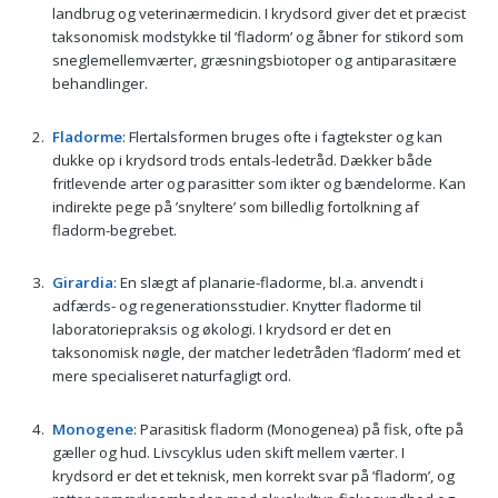
landbrug og veterinærmedicin. I krydsord giver det et præcist
taksonomisk modstykke til ’fladorm’ og åbner for stikord som
sneglemellemværter, græsningsbiotoper og antiparasitære
behandlinger.
Fladorme
: Flertalsformen bruges ofte i fagtekster og kan
dukke op i krydsord trods entals-ledetråd. Dækker både
fritlevende arter og parasitter som ikter og bændelorme. Kan
indirekte pege på ’snyltere’ som billedlig fortolkning af
fladorm-begrebet.
Girardia
: En slægt af planarie-fladorme, bl.a. anvendt i
adfærds- og regenerationsstudier. Knytter fladorme til
laboratoriepraksis og økologi. I krydsord er det en
taksonomisk nøgle, der matcher ledetråden ’fladorm’ med et
mere specialiseret naturfagligt ord.
Monogene
: Parasitisk fladorm (Monogenea) på fisk, ofte på
gæller og hud. Livscyklus uden skift mellem værter. I
krydsord er det et teknisk, men korrekt svar på ’fladorm’, og