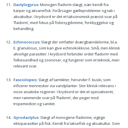
Dactylogyrus
: Monogen fladorm-slægt, især kendt fra
karper og akvariefisk. Forårsager gælleproblemer og tab i
akvakultur. I krydsord er det et taksonomisk præcist svar på
’fladorm’, med fokus på fiskesygdomme, forebyggelse og
behandling.
Echinococcus
: Slægt der omfatter dværgbændelorme, bl.a.
E. granulosus, som kan give echinokokkose. Små, men klinisk
alvorlige parasitter. I krydsord forbinder ordet ’fladorm’ med
folkesundhed og zoonoser, og fungerer som et teknisk, men
relevant svar.
Fasciolopsis
: Slægt af tarmikter, herunder F. buski, som
inficerer mennesker via vandplanter. Stor klinisk relevans i
visse asiatiske regioner. I krydsord er det et specialiseret,
men rammende svar på ’fladorm’, der peger mod
tropemedicin og sanitet.
Gyrodactylus
: Slægt af monogene fladorme, vigtige
ektoparasitter på fisk. Kendt fra laksefisk og akvakultur. Som