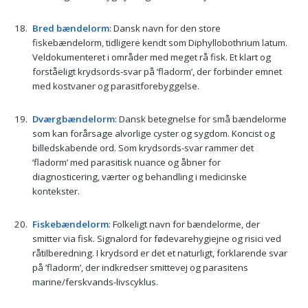
Bred bændelorm
: Dansk navn for den store
fiskebændelorm, tidligere kendt som Diphyllobothrium latum.
Veldokumenteret i områder med meget rå fisk. Et klart og
forståeligt krydsords-svar på ’fladorm’, der forbinder emnet
med kostvaner og parasitforebyggelse.
Dværgbændelorm
: Dansk betegnelse for små bændelorme
som kan forårsage alvorlige cyster og sygdom. Koncist og
billedskabende ord. Som krydsords-svar rammer det
’fladorm’ med parasitisk nuance og åbner for
diagnosticering, værter og behandling i medicinske
kontekster.
Fiskebændelorm
: Folkeligt navn for bændelorme, der
smitter via fisk. Signalord for fødevarehygiejne og risici ved
råtilberedning. I krydsord er det et naturligt, forklarende svar
på ’fladorm’, der indkredser smittevej og parasitens
marine/ferskvands-livscyklus.