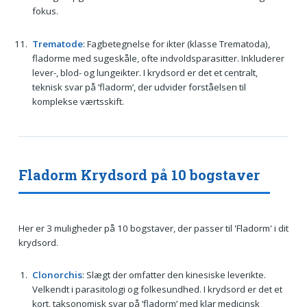
fokus.
Trematode
: Fagbetegnelse for ikter (klasse Trematoda),
fladorme med sugeskåle, ofte indvoldsparasitter. Inkluderer
lever-, blod- og lungeikter. I krydsord er det et centralt,
teknisk svar på ’fladorm’, der udvider forståelsen til
komplekse værtsskift.
Fladorm Krydsord på 10 bogstaver
Her er 3 muligheder på 10 bogstaver, der passer til 'Fladorm' i dit
krydsord.
Clonorchis
: Slægt der omfatter den kinesiske leverikte.
Velkendt i parasitologi og folkesundhed. I krydsord er det et
kort, taksonomisk svar på ’fladorm’ med klar medicinsk