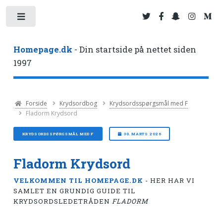
Toggle
Homepage.dk
- Din startside på nettet siden
1997
Forside
Krydsordbog
Krydsordsspørgsmål med F
Fladorm Krydsord
KRYDSORDSSPØRGSMÅL MED F
30. MARTS 2026
Fladorm Krydsord
VELKOMMEN TIL HOMEPAGE.DK
- HER HAR VI
SAMLET EN GRUNDIG GUIDE TIL
KRYDSORDSLEDETRÅDEN
FLADORM