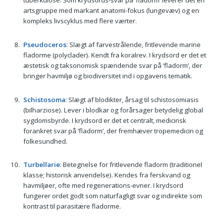
tuberkulose. Som krydsords-svar på ’fladorm’ leverer det en
artsgruppe med markant anatomi-fokus (lungevæv) og en
kompleks livscyklus med flere værter.
Pseudoceros
: Slægt af farvestrålende, fritlevende marine
fladorme (polyclader). Kendt fra koralrev. I krydsord er det et
æstetisk og taksonomisk spændende svar på ’fladorm’, der
bringer havmiljø og biodiversitet ind i opgavens tematik.
Schistosoma
: Slægt af blodikter, årsag til schistosomiasis
(bilharziose). Lever i blodkar og forårsager betydelig global
sygdomsbyrde. I krydsord er det et centralt, medicinsk
forankret svar på ’fladorm’, der fremhæver tropemedicin og
folkesundhed.
Turbellarie
: Betegnelse for fritlevende fladorm (traditionel
klasse; historisk anvendelse). Kendes fra ferskvand og
havmiljøer, ofte med regenerations-evner. I krydsord
fungerer ordet godt som naturfagligt svar og indirekte som
kontrast til parasitære fladorme.