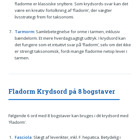
fladorme er klassiske snyltere. Som krydsords-svar kan det
være en kreativ fortolkning af ’fladorm’, der vægter
livsstrategi frem for taksonomi.
Tarmorm
: Samlebetegnelse for orme i tarmen, inklusiv
bændelorm. Et mere hverdagsagtigt udtryk. I krydsord kan
det fungere som et intuitivt svar på ’fladorm’, selv om det ikke
er strengt taksonomisk, fordi mange fladorme netop lever i
tarmen.
Fladorm Krydsord på 8 bogstaver
Følgende 6 ord med 8 bogstaver kan bruges i dit krydsord med
'Fladorm'.
Fasciola
: Slægt af leverikter, inkl. F. hepatica. Betydelig i