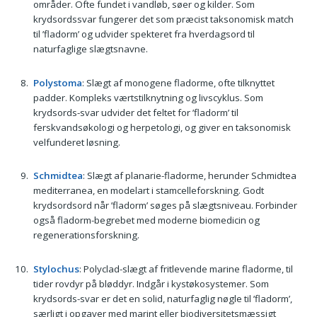
områder. Ofte fundet i vandløb, søer og kilder. Som
krydsordssvar fungerer det som præcist taksonomisk match
til ’fladorm’ og udvider spekteret fra hverdagsord til
naturfaglige slægtsnavne.
Polystoma
: Slægt af monogene fladorme, ofte tilknyttet
padder. Kompleks værtstilknytning og livscyklus. Som
krydsords-svar udvider det feltet for ’fladorm’ til
ferskvandsøkologi og herpetologi, og giver en taksonomisk
velfunderet løsning.
Schmidtea
: Slægt af planarie-fladorme, herunder Schmidtea
mediterranea, en modelart i stamcelleforskning. Godt
krydsordsord når ’fladorm’ søges på slægtsniveau. Forbinder
også fladorm-begrebet med moderne biomedicin og
regenerationsforskning.
Stylochus
: Polyclad-slægt af fritlevende marine fladorme, til
tider rovdyr på bløddyr. Indgår i kystøkosystemer. Som
krydsords-svar er det en solid, naturfaglig nøgle til ’fladorm’,
særligt i opgaver med marint eller biodiversitetsmæssigt