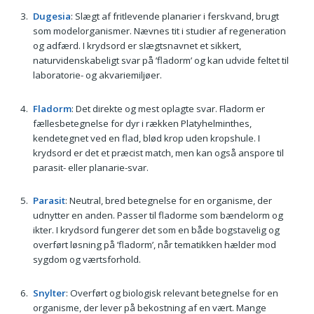
Dugesia
: Slægt af fritlevende planarier i ferskvand, brugt
som modelorganismer. Nævnes tit i studier af regeneration
og adfærd. I krydsord er slægtsnavnet et sikkert,
naturvidenskabeligt svar på ’fladorm’ og kan udvide feltet til
laboratorie- og akvariemiljøer.
Fladorm
: Det direkte og mest oplagte svar. Fladorm er
fællesbetegnelse for dyr i rækken Platyhelminthes,
kendetegnet ved en flad, blød krop uden kropshule. I
krydsord er det et præcist match, men kan også anspore til
parasit- eller planarie-svar.
Parasit
: Neutral, bred betegnelse for en organisme, der
udnytter en anden. Passer til fladorme som bændelorm og
ikter. I krydsord fungerer det som en både bogstavelig og
overført løsning på ’fladorm’, når tematikken hælder mod
sygdom og værtsforhold.
Snylter
: Overført og biologisk relevant betegnelse for en
organisme, der lever på bekostning af en vært. Mange