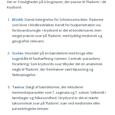
Her er 3 muligheder på 6 bogstaver, der passer til 'Fladorm' i dit
krydsord.
Blodik
: Dansk betegnelse for Schistosoma-ikter, fladorme
som lever i blodkredsløbet. Kendt for hudpenetration via
ferskvandssnegle. I krydsord er det et kondenseret, men
meget præcist svar på ’fladorm’, med tydelig medicinsk og
geografisk relevans.
Scolex
: ’Hovedet’ på en bændelorm med kroge eller
sugeskåle til fasthæftning i tarmen. Centralt i parasitens
forankring. Som krydsords-svar tilbyder det en anatomisk
nøgle til ’fladorm’, der fremhæver vært-tilpasning og
fødeoptagelse.
Taenia
: Slægt af bændelorme, der inkluderer
menneskeparasitter som T. saginata og T. solium. Velkendt i
lærebøger og folkesundhed. I krydsord er det et stærkt
taksonomisk svar på ’fladorm’, især ved medicinske eller
parasitologiske temaer.