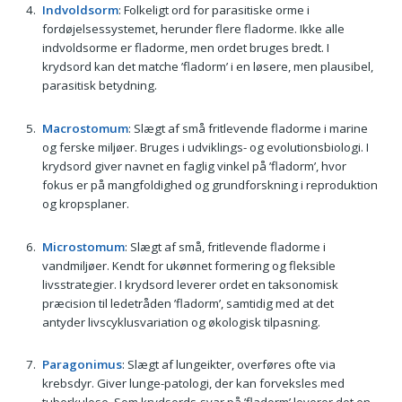
Indvoldsorm
: Folkeligt ord for parasitiske orme i
fordøjelsessystemet, herunder flere fladorme. Ikke alle
indvoldsorme er fladorme, men ordet bruges bredt. I
krydsord kan det matche ’fladorm’ i en løsere, men plausibel,
parasitisk betydning.
Macrostomum
: Slægt af små fritlevende fladorme i marine
og ferske miljøer. Bruges i udviklings- og evolutionsbiologi. I
krydsord giver navnet en faglig vinkel på ’fladorm’, hvor
fokus er på mangfoldighed og grundforskning i reproduktion
og kropsplaner.
Microstomum
: Slægt af små, fritlevende fladorme i
vandmiljøer. Kendt for ukønnet formering og fleksible
livsstrategier. I krydsord leverer ordet en taksonomisk
præcision til ledetråden ’fladorm’, samtidig med at det
antyder livscyklusvariation og økologisk tilpasning.
Paragonimus
: Slægt af lungeikter, overføres ofte via
krebsdyr. Giver lunge-patologi, der kan forveksles med