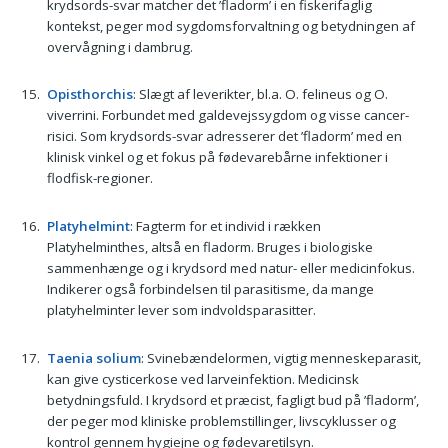
krydsords-svar matcher det ’fladorm’ i en fiskerifaglig
kontekst, peger mod sygdomsforvaltning og betydningen af
overvågning i dambrug.
Opisthorchis
: Slægt af leverikter, bl.a. O. felineus og O.
viverrini. Forbundet med galdevejssygdom og visse cancer-
risici. Som krydsords-svar adresserer det ’fladorm’ med en
klinisk vinkel og et fokus på fødevarebårne infektioner i
flodfisk-regioner.
Platyhelmint
: Fagterm for et individ i rækken
Platyhelminthes, altså en fladorm. Bruges i biologiske
sammenhænge og i krydsord med natur- eller medicinfokus.
Indikerer også forbindelsen til parasitisme, da mange
platyhelminter lever som indvoldsparasitter.
Taenia solium
: Svinebændelormen, vigtig menneskeparasit,
kan give cysticerkose ved larveinfektion. Medicinsk
betydningsfuld. I krydsord et præcist, fagligt bud på ’fladorm’,
der peger mod kliniske problemstillinger, livscyklusser og
kontrol gennem hygiejne og fødevaretilsyn.