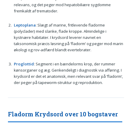
relevans, og det peger mod hepatobiliære sygdomme
fremkaldt af trematoder.
Leptoplana
: Slægt af marine, fritlevende fladorme
(polyclader) med slanke, flade kroppe. Almindelige i
kystnære habitater. I krydsord leverer navnet en
taksonomisk præcis løsning på ’fladorm’ og peger mod marin
økologi og rov-adfærd blandt evertebrater.
Proglottid
: Segment i en bændelorms krop, der rummer
kønsorganer og æg. Genkendeligt i diagnostik via afføring. I
krydsord er det et anatomisk, men relevant svar på ’fladorm’,
der peger på tapeworm-struktur og reproduktion.
Fladorm Krydsord over 10 bogstaver