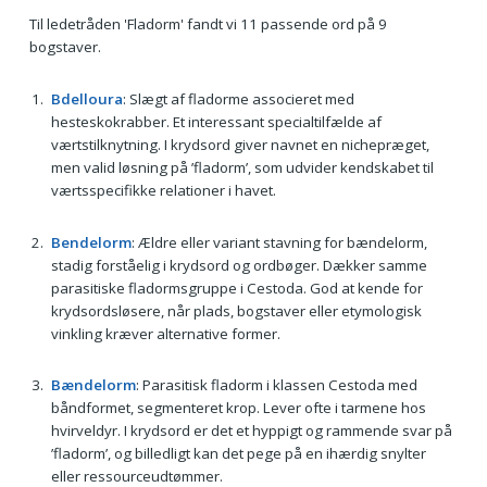
Til ledetråden 'Fladorm' fandt vi 11 passende ord på 9
bogstaver.
Bdelloura
: Slægt af fladorme associeret med
hesteskokrabber. Et interessant specialtilfælde af
værtstilknytning. I krydsord giver navnet en nichepræget,
men valid løsning på ’fladorm’, som udvider kendskabet til
værtsspecifikke relationer i havet.
Bendelorm
: Ældre eller variant stavning for bændelorm,
stadig forståelig i krydsord og ordbøger. Dækker samme
parasitiske fladormsgruppe i Cestoda. God at kende for
krydsordsløsere, når plads, bogstaver eller etymologisk
vinkling kræver alternative former.
Bændelorm
: Parasitisk fladorm i klassen Cestoda med
båndformet, segmenteret krop. Lever ofte i tarmene hos
hvirveldyr. I krydsord er det et hyppigt og rammende svar på
’fladorm’, og billedligt kan det pege på en ihærdig snylter
eller ressourceudtømmer.