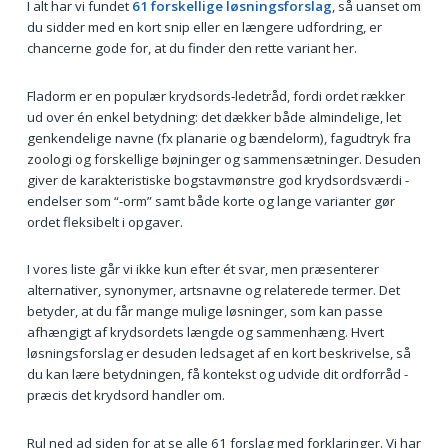
I alt har vi fundet
61 forskellige løsningsforslag
, så uanset om
du sidder med en kort snip eller en længere udfordring, er
chancerne gode for, at du finder den rette variant her.
Fladorm er en populær krydsords‑ledetråd, fordi ordet rækker
ud over én enkel betydning: det dækker både almindelige, let
genkendelige navne (fx planarie og bændelorm), fagudtryk fra
zoologi og forskellige bøjninger og sammensætninger. Desuden
giver de karakteristiske bogstavmønstre god krydsordsværdi -
endelser som “‑orm” samt både korte og lange varianter gør
ordet fleksibelt i opgaver.
I vores liste går vi ikke kun efter ét svar, men præsenterer
alternativer, synonymer, artsnavne og relaterede termer. Det
betyder, at du får mange mulige løsninger, som kan passe
afhængigt af krydsordets længde og sammenhæng. Hvert
løsningsforslag er desuden ledsaget af en kort beskrivelse, så
du kan lære betydningen, få kontekst og udvide dit ordforråd -
præcis det krydsord handler om.
Rul ned ad siden for at se alle 61 forslag med forklaringer. Vi har