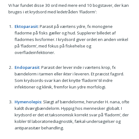
Vi har fundet disse 30 ord med mere end 10 bogstaver, der kan
bruges i et krydsord med ledetråden 'Fladorm':
Ektoparasit
: Parasit på værtens ydre, fx monogene
fladorme på fisks gæller og hud. Supplerer billedet af
fladormes livsformer. I krydsord giver ordet en anden vinkel
på ’fladorm’, med fokus på fiskehelse og
overfladeinfektioner.
Endoparasit
: Parasit der lever inde i værtens krop, fx
bændelorm i tarmen eller ikter i leveren. Et præcist fagord.
Som krydsords-svar kan det knytte ’fladorm’ til indre
infektioner og klinik, fremfor kun ydre morfologi.
Hymenolepis
: Slægt af bændelorme, herunder H. nana, ofte
kaldt dværgbændelorm. Hyppig hos mennesker globalt. I
krydsord er det et taksonomisk korrekt svar på ’fladorm’, der
kobler til laboratoriediagnostik, fækal-undersøgelser og
antiparasitær behandling.