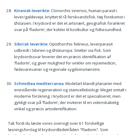
Kinesisk leverikte
: Clonorchis sinensis, human parasit i
lever/galdeveje, knyttet til rå ferskvandsfisk. Høj forekomst i
Østasien. I krydsord er det et artsnært, geografisk forankret
svar på ’fladorm’, der kobler til kostkultur og folkesundhed.
Sibirisk leverikte
: Opisthorchis felineus, leverparasit
udbredt i Sibirien og Østeuropa. Smitter via fisk. Som
krydsordssvar leverer det en præcis identifikation af
’fladorm’, og giver mulighed for vinkler om rejsemedicin,
fødevarevaner og regionale sygdomsmønstre.
Schmidtea mediterranea
: Modelart blandt planarier med
enestående regeneration og stamcellebiologi. Meget omtalt i
moderne forskning. I krydsord er det et specialiseret, men
gyldigt svar på ’fladorm’, der inviterer til en videnskabelig
vinkel og præcis artsidentifikation.
Tak fordi du læste vores oversigt over 61 forskellige
løsningsforslag til krydsordledetråden "Fladorm". Som