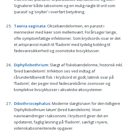
Signalerer både taksonomi og en mulig nøgle til ord som
‘parasit’ og ‘snylter’ i overført betydning.
Taenia saginata
: Oksebændelormen, en parasit i
mennesker med køer som mellemvært. Forårsager lange,
ofte symptomfattige infektioner. Som krydsords-svar er det
et artspræcist match til ’fladorm’ med tydelig kobling til
fødevaresikkerhed og zoonotiske livscyklusser.
Diphyllobothrium
: Slægt af fiskebændelorme, historisk inkl.
’bred bændelorm’. Infektion ses ved indtag af
rå/undertilberedt fisk. I krydsord et godt, latinsk svar på
’fladorm’, der peger mod fødevarebårne zoonoser og
komplekse livscyklusser i akvatiske økosystemer.
Dibothriocephalus
: Moderne slægtsnavn for den tidligere
’Diphyllobothrium latum’ (bred bændelorm). Viser
navneændringer i taksonomi. I krydsord giver det en
opdateret, faglig løsning på ’fladorm’, særligt i nyere,
videnskabsorienterede opgaver.