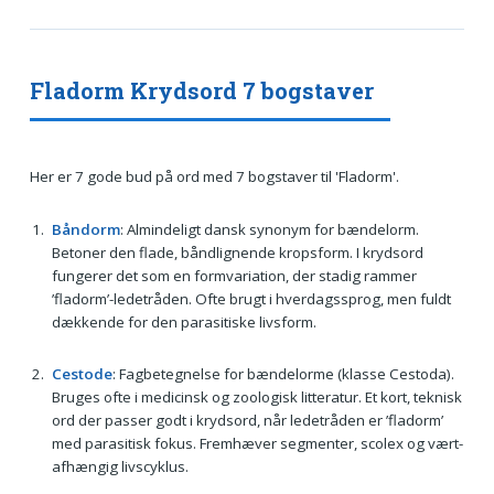
Fladorm Krydsord 7 bogstaver
Her er 7 gode bud på ord med 7 bogstaver til 'Fladorm'.
Båndorm
: Almindeligt dansk synonym for bændelorm.
Betoner den flade, båndlignende kropsform. I krydsord
fungerer det som en formvariation, der stadig rammer
’fladorm’-ledetråden. Ofte brugt i hverdagssprog, men fuldt
dækkende for den parasitiske livsform.
Cestode
: Fagbetegnelse for bændelorme (klasse Cestoda).
Bruges ofte i medicinsk og zoologisk litteratur. Et kort, teknisk
ord der passer godt i krydsord, når ledetråden er ’fladorm’
med parasitisk fokus. Fremhæver segmenter, scolex og vært-
afhængig livscyklus.