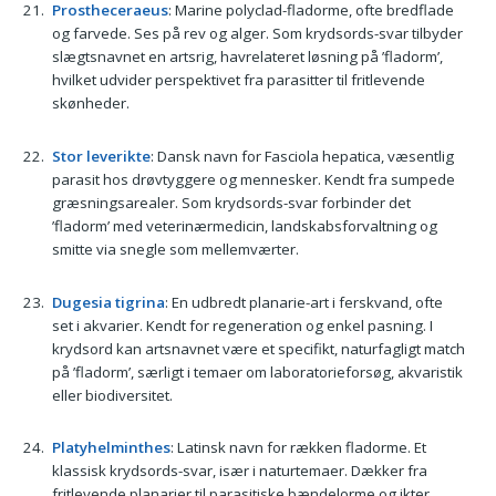
Prostheceraeus
: Marine polyclad-fladorme, ofte bredflade
og farvede. Ses på rev og alger. Som krydsords-svar tilbyder
slægtsnavnet en artsrig, havrelateret løsning på ’fladorm’,
hvilket udvider perspektivet fra parasitter til fritlevende
skønheder.
Stor leverikte
: Dansk navn for Fasciola hepatica, væsentlig
parasit hos drøvtyggere og mennesker. Kendt fra sumpede
græsningsarealer. Som krydsords-svar forbinder det
’fladorm’ med veterinærmedicin, landskabsforvaltning og
smitte via snegle som mellemværter.
Dugesia tigrina
: En udbredt planarie-art i ferskvand, ofte
set i akvarier. Kendt for regeneration og enkel pasning. I
krydsord kan artsnavnet være et specifikt, naturfagligt match
på ’fladorm’, særligt i temaer om laboratorieforsøg, akvaristik
eller biodiversitet.
Platyhelminthes
: Latinsk navn for rækken fladorme. Et
klassisk krydsords-svar, især i naturtemaer. Dækker fra
fritlevende planarier til parasitiske bændelorme og ikter.