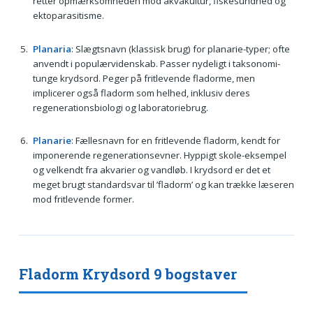
retter opmærksomheden mod akvakultur, fiskesundhed og
ektoparasitisme.
Planaria
: Slægtsnavn (klassisk brug) for planarie-typer; ofte
anvendt i populærvidenskab. Passer nydeligt i taksonomi-
tunge krydsord. Peger på fritlevende fladorme, men
implicerer også fladorm som helhed, inklusiv deres
regenerationsbiologi og laboratoriebrug.
Planarie
: Fællesnavn for en fritlevende fladorm, kendt for
imponerende regenerationsevner. Hyppigt skole-eksempel
og velkendt fra akvarier og vandløb. I krydsord er det et
meget brugt standardsvar til ’fladorm’ og kan trække læseren
mod fritlevende former.
Fladorm Krydsord 9 bogstaver