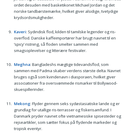
ordet desuden med basketikonet Michael Jordan og det
norske tandbørstemærke, hvilket giver alsidige, tvetydige
krydsordsmuligheder.
Kaveri
: Sydindi­sk flod, kilden til tamilske legend­er og ris-
overflod. Danske kaffeimportører har brugt navnet til en
‘spicy’ ristning, så floden smelter sammen med
smagsoplevelser og litterære festivaler.
Meghna
: Bangladeshs mægtige tidevandsflod, som
sammen med Padma skaber verdens største delta. Navnet
bruges også som kvindenavn i diasporaen, hvilket giver
associationer fra oversvømmede rismarker til Bollywood-
skuespillerinder.
Mekong
: Flyder gennem seks sydøstasiatiske lande og er
grundlag for utallige ris-terrasser og fiskerisamfund. I
Danmark pryder navnet ofte vietnamesiske spisesteder og
rejseartikler, som sætter fokus på flydende markeder og
tropisk eventyr.