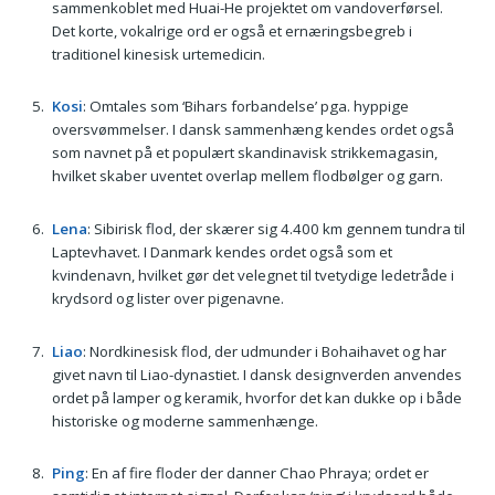
sammenkoblet med Huai-He projektet om vandoverførsel.
Det korte, vokalrige ord er også et ernæringsbegreb i
traditionel kinesisk urtemedicin.
Kosi
: Omtales som ‘Bihars forbandelse’ pga. hyppige
oversvømmelser. I dansk sammenhæng kendes ordet også
som navnet på et populært skandinavisk strikkemagasin,
hvilket skaber uventet overlap mellem flodbølger og garn.
Lena
: Sibirisk flod, der skærer sig 4.400 km gennem tundra til
Laptevhavet. I Danmark kendes ordet også som et
kvindenavn, hvilket gør det velegnet til tvetydige ledetråde i
krydsord og lister over pigenavne.
Liao
: Nordkinesisk flod, der udmunder i Bohaihavet og har
givet navn til Liao-dynastiet. I dansk designverden anvendes
ordet på lamper og keramik, hvorfor det kan dukke op i både
historiske og moderne sammenhænge.
Ping
: En af fire floder der danner Chao Phraya; ordet er