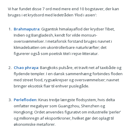
Vi har fundet disse 7 ord med mere end 10 bogstaver, der kan
bruges i et krydsord med ledetråden 'Flod i asien':
Brahmaputra
: Gigantisk himalayaflod der krydser Tibet,
Indien og Bangladesh, kendt for vilde monsun-
oversvømmelser. I metaforisk forstand bruges navnet i
klimadebatten om ukontrollerbare naturkræfter; det
figurerer også som poetisk titel i rejse-litteratur.
Chao phraya
: Bangkoks pulsåre, et travlt net af taxibåde og
flydende templer. I en dansk sammenhæng forbindes floden
med street food, rygsækrejser og oversvømmelser; navnet
bringer eksotisk flair til enhver puslegåde.
Perlefloden
: Kinas tredje længste flodsystem, hvis delta
omfatter megabyer som Guangzhou, Shenzhen og
Hongkong. Ordet anvendes figurativt om industrielle ’perler’
og millionregn af eksportkroner, hvilket gør det oplagt til
økonomiske metaforer.