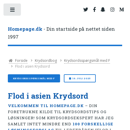
Toggle
Homepage.dk
- Din startside på nettet siden
1997
Forside
Krydsordbog
Krydsordsspørgsmål med F
Flod i asien Krydsord
KRYDSORDSSPØRGSMÅL MED F
16. JULI 2025
Flod i asien Krydsord
VELKOMMEN TIL HOMEPAGE.DK
– DIN
FORETRUKNE KILDE TIL KRYDSORDSTIPS OG
LØSNINGER! SOM KRYDSORDSEKSPERT HAR JEG
SAMLET INTET MINDRE END
100 FORSKELLIGE