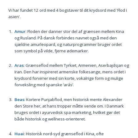
Vi har fundet 12 ord med 4 bogstaver til dit krydsord med 'Flod i
asien'.
Amur
: Floden der danner stor del af grænsen mellem Kina
og Rusland. På dansk forbindes navnet også med den
sjældne amurleopard, og naturprogrammer bruger ordet
som symbol på vilde, fjerne ødemarker.
Aras
: Grænseflod mellem Tyrkiet, Armenien, Aserbajdsjan og
Iran. Den har inspireret armenske folkesange, mens ordet i
krydsord forvirrer med sin korte, vokalrige form og mulige
forveksling med spanske ‘arás’.
Beas
: Kortere Punjabflod, men historisk mente Alexander
den Store her, at hans tropper måtte vende om. I Danmark
bruges ordet i ayurvedisk spa-marketing, hvilket gør det
både historisk og wellness-orienteret.
Huai
: Historisk nord-syd grænseflod i Kina, ofte