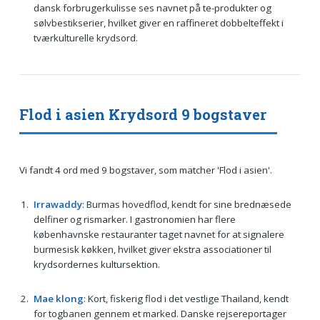
dansk forbrugerkulisse ses navnet på te-produkter og
sølvbestikserier, hvilket giver en raffineret dobbelteffekt i
tværkulturelle krydsord.
Flod i asien Krydsord 9 bogstaver
Vi fandt 4 ord med 9 bogstaver, som matcher 'Flod i asien'.
Irrawaddy
: Burmas hovedflod, kendt for sine brednæsede
delfiner og rismarker. I gastronomien har flere
københavnske restauranter taget navnet for at signalere
burmesisk køkken, hvilket giver ekstra associationer til
krydsordernes kultursektion.
Mae klong
: Kort, fiskerig flod i det vestlige Thailand, kendt
for togbanen gennem et marked. Danske rejsereportager