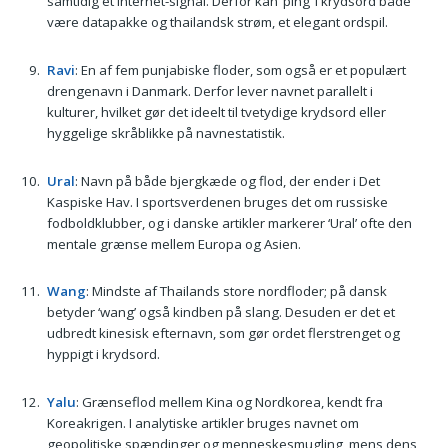
samtidig et internet-signal. Derfor kan ‘ping’ i krydsord både
være datapakke og thailandsk strøm, et elegant ordspil.
Ravi
: En af fem punjabiske floder, som også er et populært
drengenavn i Danmark. Derfor lever navnet parallelt i
kulturer, hvilket gør det ideelt til tvetydige krydsord eller
hyggelige skråblikke på navnestatistik.
Ural
: Navn på både bjergkæde og flod, der ender i Det
Kaspiske Hav. I sportsverdenen bruges det om russiske
fodboldklubber, og i danske artikler markerer ‘Ural’ ofte den
mentale grænse mellem Europa og Asien.
Wang
: Mindste af Thailands store nordfloder; på dansk
betyder ‘wang’ også kindben på slang. Desuden er det et
udbredt kinesisk efternavn, som gør ordet flerstrenget og
hyppigt i krydsord.
Yalu
: Grænseflod mellem Kina og Nordkorea, kendt fra
Koreakrigen. I analytiske artikler bruges navnet om
geopolitiske spændinger og menneskesmugling, mens dens