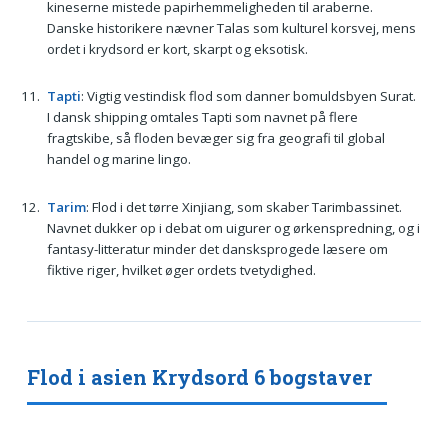
kineserne mistede papirhemmeligheden til araberne.
Danske historikere nævner Talas som kulturel korsvej, mens
ordet i krydsord er kort, skarpt og eksotisk.
Tapti
: Vigtig vestindi­sk flod som danner bomuldsbyen Surat.
I dansk shipping omtales Tapti som navnet på flere
fragtskibe, så floden bevæger sig fra geografi til global
handel og marine lingo.
Tarim
: Flod i det tørre Xinjiang, som skaber Tarimbassinet.
Navnet dukker op i debat om uigurer og ørkenspredning, og i
fantasy-litteratur minder det dansksprogede læsere om
fiktive riger, hvilket øger ordets tvetydighed.
Flod i asien Krydsord 6 bogstaver