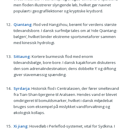
men floden illustrerer slyngende løb, hvilket gør navnet
populært i geografilektioner og kryptiske krydsord.
Qiantang
: Flod ved Hangzhou, berømt for verdens største
tidevandsbore. I dansk surfmiljø tales om at ‘ride Qiantang-
bølgen’, hvilket binder ekstreme sportsmetaforer sammen
med kinesisk hydrologi.
Sittaung
: Kortere burmesisk flod med enorm
tidevandsbølge, bore-bore. I dansk kajakforum diskuteres
den som adrenalindestination; dens dobbelte ‘t’ og diftong
giver stavemæssig spænding.
Syrdarja
: Historisk flod i Centralasien, der fører smeltevand
fra Tian-Shan-bjergene til Aralsøen. Hendes vand er blevet
omdirigeret til bomuldsmarker, hvilket i dansk miljødebat
bruges som eksempel på mislykket vandforvaltning og
økologisk kollaps.
Xi jiang
: Hovedløb i Perleflod-systemet, vital for Sydkina. I