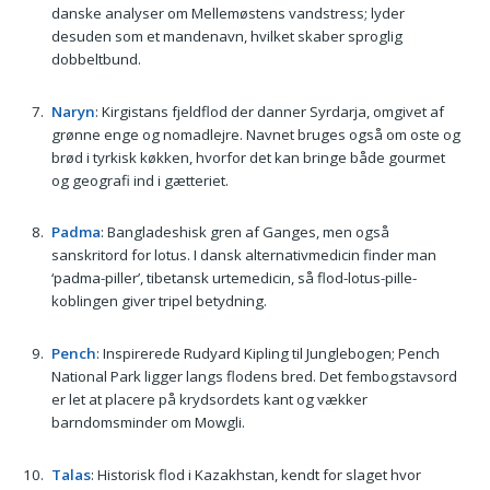
danske analyser om Mellemøstens vandstress; lyder
desuden som et mandenavn, hvilket skaber sproglig
dobbeltbund.
Naryn
: Kirgistans fjeldflod der danner Syrdarja, omgivet af
grønne enge og nomadlejre. Navnet bruges også om oste og
brød i tyrkisk køkken, hvorfor det kan bringe både gourmet
og geografi ind i gætteriet.
Padma
: Bangladeshisk gren af Ganges, men også
sanskritord for lotus. I dansk alternativmedicin finder man
‘padma-piller’, tibetansk urte­medicin, så flod-lotus-pille-
koblingen giver tripel betydning.
Pench
: Inspirerede Rudyard Kipling til Junglebogen; Pench
National Park ligger langs flodens bred. Det fembogstavsord
er let at placere på krydsordets kant og vækker
barndomsminder om Mowgli.
Talas
: Historisk flod i Kazakhstan, kendt for slaget hvor