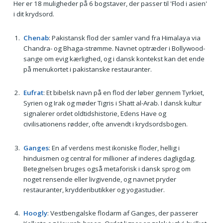
Her er 18 muligheder på 6 bogstaver, der passer til 'Flod i asien'
i dit krydsord.
Chenab
: Pakistansk flod der samler vand fra Himalaya via
Chandra- og Bhaga-strømme. Navnet optræder i Bollywood-
sange om evig kærlighed, og i dansk kontekst kan det ende
på menukortet i pakistanske restauranter.
Eufrat
: Et bibelsk navn på en flod der løber gennem Tyrkiet,
Syrien og Irak og møder Tigris i Shatt al-Arab. I dansk kultur
signalerer ordet oldtidshistorie, Edens Have og
civilisationens rødder, ofte anvendt i krydsordsbogen.
Ganges
: En af verdens mest ikoniske floder, hellig i
hinduismen og central for millioner af inderes dagligdag.
Betegnelsen bruges også metaforisk i dansk sprog om
noget rensende eller livgivende, og navnet pryder
restauranter, kryddeributikker og yogastudier.
Hoogly
: Vestbengalske flodarm af Ganges, der passerer