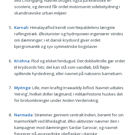
ved Chongqing. Navnet bruges også på kinesiske el-
scootere, og derved får ordet motoriseret sidebetydning i
skandinaviske urban-miljøer.
Karnali
: Himalayaflod kendt som Nepal­delens længste
raftingstræk. Økoturister og hydropower-ingeniører strides
om dæmninger; i et dansk krydsord giver ordet
bjergromantik og syv symmetriske bogstaver.
Krishna
: Flod og elsket hindugud. Det dobbeltrolle gør ordet
til krydsords hits; det kan stå som vandløb, blå fløjte-
spillende hyrdedreng, eller navnet på naboens barnebarn.
Myitnge
: Lille, men kraftig Irrawaddy-biflod. Navnet udtales
‘mit-ing’, hvilket driller lægmand; i militærhistorie huskes det
for brobombninger under Anden Verdenskrig.
Narmada
: Strømmer gennem centralt Indien, berømt for sin
marmorkløft ved Bhedaghat. Øko-aktivister nævner den i
kampagner mod dæmningen Sardar Sarovar, og navnet
figurerer på ayurvediske olieflasker i danske