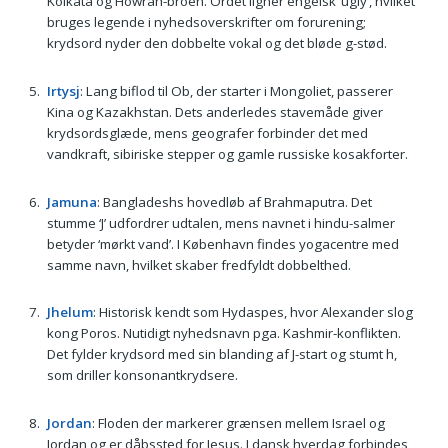
Kolkata og Howrah-broen. Ordet ligner engelsk ‘ugly’, hvilket
bruges legende i nyhedsoverskrifter om forurening;
krydsord nyder den dobbelte vokal og det bløde g-stød.
Irtysj
: Lang biflod til Ob, der starter i Mongoliet, passerer
Kina og Kazakhstan. Dets anderledes stavemåde giver
krydsordsglæde, mens geografer forbinder det med
vandkraft, sibiriske stepper og gamle russiske kosakforter.
Jamuna
: Bangladeshs hovedløb af Brahmaputra. Det
stumme ‘J’ udfordrer udtalen, mens navnet i hindu-salmer
betyder ‘mørkt vand’. I København findes yogacentre med
samme navn, hvilket skaber fredfyldt dobbelthed.
Jhelum
: Historisk kendt som Hydaspes, hvor Alexander slog
kong Poros. Nutidigt nyhedsnavn pga. Kashmir-konflikten.
Det fylder krydsord med sin blanding af J-start og stumt h,
som driller konsonantkrydsere.
Jordan
: Floden der markerer grænsen mellem Israel og
Jordan og er dåbssted for Jesus. I dansk hverdag forbindes