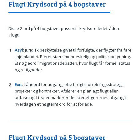
Flugt Krydsord på 4 bogstaver
Disse 2 ord på 4 bogstaver passer til krydsord-ledetråden
'Flugt'.
Asyl
: Juridisk beskyttelse givet til forfulgte, der flygter fra fare
i hjemlandet. Bærer stærk menneskelig og politisk betydning.
Et nøgleord i migrationsdebatten, hvor flugt får formel status
og rettigheder.
Exit
: Låneord for udgang, ofte brugt i forretningsstrategi,
projekter og kontrakter. Afslører en planlagt flugt eller
udfasning. I teater markerer det scenefigurernes afgang; i
hverdagen et nøgternt ord for at forlade.
Flugt Krydsord på 5 bogstaver