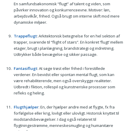
En samfundsøkonomisk “flugt” af talent og viden, som
påvirker innovation og konkurrenceevne. Motiver: løn,
arbejdsvilkår, frihed. Også brugt om interne skift mod mere
dynamiske miljøer.
Trappeflugt
: Arkitektonisk betegnelse for en hel sektion af
trapper, svarende til “flight of stairs”. En konkret ‘flugt’ mellem
etager, brugt i planlægning, brandstrategi og indretning.
Udtrykker både bevægelse og sikker passage.
Fantasiflugt
: At søge trøst eller frihed i forestillede
verdener. En bevidst eller spontan mental flugt, som kan
være rehabiliterende, men også overskygge realiteter.
Udbredt i fiktion, rollespil og kunstneriske processer som
refleks og heling.
Flugthjælper
: En, der hjælper andre med at flygte, fx fra
forfølgelse eller krig, lovligt eller ulovligt. Historisk knyttet til
modstandsbevægelser. I dag også relateret til
flygtningestrømme, menneskesmugling og humanitære