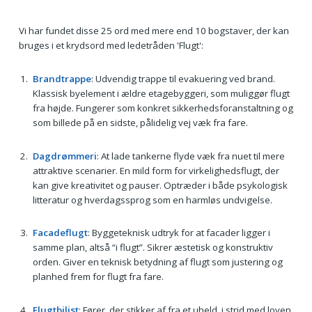
Vi har fundet disse 25 ord med mere end 10 bogstaver, der kan
bruges i et krydsord med ledetråden 'Flugt':
Brandtrappe
: Udvendig trappe til evakuering ved brand.
Klassisk byelement i ældre etagebyggeri, som muliggør flugt
fra højde. Fungerer som konkret sikkerhedsforanstaltning og
som billede på en sidste, pålidelig vej væk fra fare.
Dagdrømmeri
: At lade tankerne flyde væk fra nuet til mere
attraktive scenarier. En mild form for virkelighedsflugt, der
kan give kreativitet og pauser. Optræder i både psykologisk
litteratur og hverdagssprog som en harmløs undvigelse.
Facadeflugt
: Byggeteknisk udtryk for at facader ligger i
samme plan, altså “i flugt”. Sikrer æstetisk og konstruktiv
orden. Giver en teknisk betydning af flugt som justering og
planhed frem for flugt fra fare.
Flugtbilist
: Fører, der stikker af fra et uheld, i strid med loven.