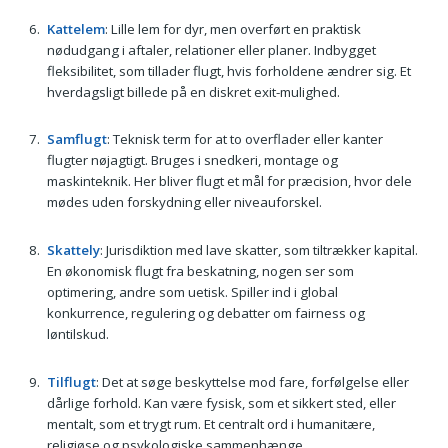
Kattelem
: Lille lem for dyr, men overført en praktisk
nødudgang i aftaler, relationer eller planer. Indbygget
fleksibilitet, som tillader flugt, hvis forholdene ændrer sig. Et
hverdagsligt billede på en diskret exit-mulighed.
Samflugt
: Teknisk term for at to overflader eller kanter
flugter nøjagtigt. Bruges i snedkeri, montage og
maskinteknik. Her bliver flugt et mål for præcision, hvor dele
mødes uden forskydning eller niveauforskel.
Skattely
: Jurisdiktion med lave skatter, som tiltrækker kapital.
En økonomisk flugt fra beskatning, nogen ser som
optimering, andre som uetisk. Spiller ind i global
konkurrence, regulering og debatter om fairness og
løntilskud.
Tilflugt
: Det at søge beskyttelse mod fare, forfølgelse eller
dårlige forhold. Kan være fysisk, som et sikkert sted, eller
mentalt, som et trygt rum. Et centralt ord i humanitære,
religiøse og psykologiske sammenhænge.