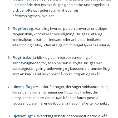
Samler både den fysiske flugt og den etiske unddragelse. Et
ord, der ofte optræder i trafiknyheder og
efterlysningsbeskrivelser.
Flugtforsøg
: Handling hvor en person prøver at undslippe
fangenskab, kontrol eller overvågning. Bruges i rets- og
kriminaljournalistik om indsatte eller anholdte. Indikerer
intention og risiko, uden at sige om forsøget lykkedes eller ej.
Flugtrisiko
: Juridisk og administrativ vurdering af
sandsynligheden for, at en person vil flygte. Bruges ved
varetægtsfængsling, udlevering og kausion. Indrammer flugt
som en kalkuleret risiko, der påvirker indgreb og vilkår.
Himmelflugt
: Metafor for noget, der stiger voldsomt: priser,
kurser, ambitioner. En imaginær flugt mod himlen, der
udtrykker eksplosiv vækst. Kan både opfattes positivt
(succes) og alarmerende (bobler, inflation) alt efter kontekst.
Hjerneflugt
: Udvandring af højtuddannede til bedre vilkår.