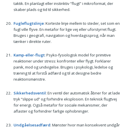
taktik. En planlagt eller instinktiv “flugt” i mikroformat, der
skaber plads og tid til sikkerhed.
Fugleflugtslinje
: Korteste linje mellem to steder, set som en
fugl ville flyve. En metafor for lige vej eller uforstyrret flugt.
Bruges i geografi, navigation og hverdagssprog, når man
tænker i direkte ruter.
Kamp-eller-flugt
: Psyko-fysiologisk model for primitive
reaktioner under stress: konfronter eller flygt. Forklarer
panik, mod og undvigelse. Bruges i psykologi, ledelse og
træning til at forstå adfærd og til at designe bedre
reaktionsmønstre.
Sikkerhedsventil
: En ventil der automatisk åbner for at lade
tryk “slippe ud” og forhindre eksplosion. En teknisk flugtvej
for energi. Også metafor for sociale mekanismer, der
aflaster og forhindrer farlige ophobninger.
Undgåelsesadfærd
: Mønster hvor man konsekvent undgår