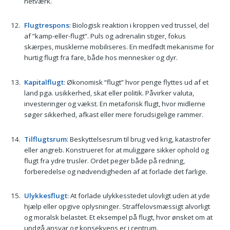
netværk.
Flugtrespons
: Biologisk reaktion i kroppen ved trussel, del
af “kamp-eller-flugt”. Puls og adrenalin stiger, fokus
skærpes, musklerne mobiliseres. En medfødt mekanisme for
hurtig flugt fra fare, både hos mennesker og dyr.
Kapitalflugt
: Økonomisk “flugt” hvor penge flyttes ud af et
land pga. usikkerhed, skat eller politik. Påvirker valuta,
investeringer og vækst. En metaforisk flugt, hvor midlerne
søger sikkerhed, afkast eller mere forudsigelige rammer.
Tilflugtsrum
: Beskyttelsesrum til brug ved krig, katastrofer
eller angreb. Konstrueret for at muliggøre sikker ophold og
flugt fra ydre trusler. Ordet peger både på redning,
forberedelse og nødvendigheden af at forlade det farlige.
Ulykkesflugt
: At forlade ulykkesstedet ulovligt uden at yde
hjælp eller opgive oplysninger. Straffelovsmæssigt alvorligt
og moralsk belastet. Et eksempel på flugt, hvor ønsket om at
undgå ansvar og konsekvens er i centrum.