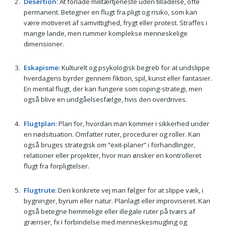
Desertion
: At forlade militærtjeneste uden tilladelse, ofte
permanent. Betegner en flugt fra pligt og risiko, som kan
være motiveret af samvittighed, frygt eller protest. Straffes i
mange lande, men rummer komplekse menneskelige
dimensioner.
Eskapisme
: Kulturelt og psykologisk begreb for at undslippe
hverdagens byrder gennem fiktion, spil, kunst eller fantasier.
En mental flugt, der kan fungere som coping-strategi, men
også blive en undgåelsesfælge, hvis den overdrives.
Flugtplan
: Plan for, hvordan man kommer i sikkerhed under
en nødsituation. Omfatter ruter, procedurer og roller. Kan
også bruges strategisk om “exit-planer” i forhandlinger,
relationer eller projekter, hvor man ønsker en kontrolleret
flugt fra forpligtelser.
Flugtrute
: Den konkrete vej man følger for at slippe væk, i
bygninger, byrum eller natur. Planlagt eller improviseret. Kan
også betegne hemmelige eller illegale ruter på tværs af
grænser, fx i forbindelse med menneskesmugling og