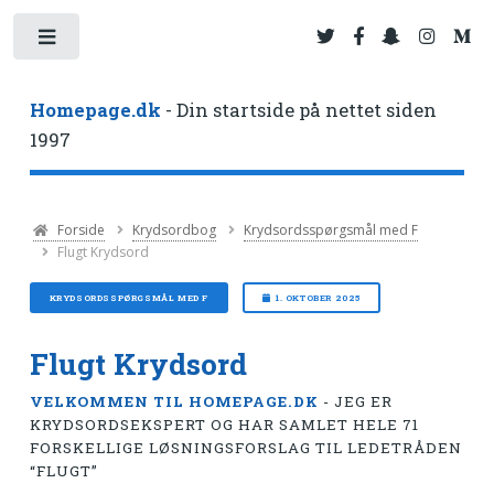
Toggle
Homepage.dk
- Din startside på nettet siden
1997
Forside
Krydsordbog
Krydsordsspørgsmål med F
Flugt Krydsord
KRYDSORDSSPØRGSMÅL MED F
1. OKTOBER 2025
Flugt Krydsord
VELKOMMEN TIL HOMEPAGE.DK
- JEG ER
KRYDSORDSEKSPERT OG HAR SAMLET HELE 71
FORSKELLIGE LØSNINGSFORSLAG TIL LEDETRÅDEN
“FLUGT”