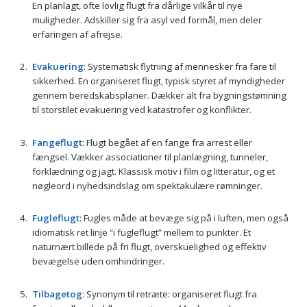
En planlagt, ofte lovlig flugt fra dårlige vilkår til nye
muligheder. Adskiller sig fra asyl ved formål, men deler
erfaringen af afrejse.
Evakuering
: Systematisk flytning af mennesker fra fare til
sikkerhed. En organiseret flugt, typisk styret af myndigheder
gennem beredskabsplaner. Dækker alt fra bygningstømning
til storstilet evakuering ved katastrofer og konflikter.
Fangeflugt
: Flugt begået af en fange fra arrest eller
fængsel. Vækker associationer til planlægning, tunneler,
forklædning og jagt. Klassisk motiv i film og litteratur, og et
nøgleord i nyhedsindslag om spektakulære rømninger.
Fugleflugt
: Fugles måde at bevæge sig på i luften, men også
idiomatisk ret linje “i fugleflugt” mellem to punkter. Et
naturnært billede på fri flugt, overskuelighed og effektiv
bevægelse uden omhindringer.
Tilbagetog
: Synonym til retræte: organiseret flugt fra