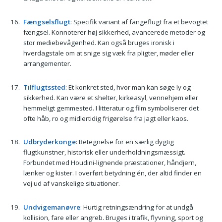
Fængselsflugt
: Specifik variant af fangeflugt fra et bevogtet
fængsel. Konnoterer høj sikkerhed, avancerede metoder og
stor mediebevågenhed. Kan også bruges ironisk i
hverdagstale om at snige sig væk fra pligter, møder eller
arrangementer.
Tilflugtssted
: Et konkret sted, hvor man kan søge ly og
sikkerhed. Kan være et shelter, kirkeasyl, vennehjem eller
hemmeligt gemmested. I litteratur og film symboliserer det
ofte håb, ro og midlertidig frigørelse fra jagt eller kaos.
Udbryderkonge
: Betegnelse for en særlig dygtig
flugtkunstner, historisk eller underholdningsmæssigt.
Forbundet med Houdini-lignende præstationer, håndjern,
lænker og kister. I overført betydning én, der altid finder en
vej ud af vanskelige situationer.
Undvigemanøvre
: Hurtig retningsændring for at undgå
kollision, fare eller angreb. Bruges i trafik, flyvning, sport og