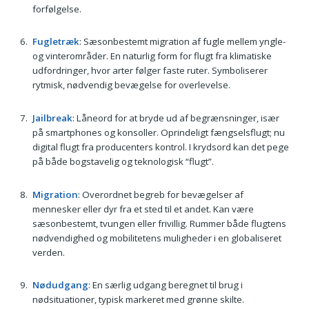
forfølgelse.
Fugletræk
: Sæsonbestemt migration af fugle mellem yngle-
og vinterområder. En naturlig form for flugt fra klimatiske
udfordringer, hvor arter følger faste ruter. Symboliserer
rytmisk, nødvendig bevægelse for overlevelse.
Jailbreak
: Låneord for at bryde ud af begrænsninger, især
på smartphones og konsoller. Oprindeligt fængselsflugt; nu
digital flugt fra producenters kontrol. I krydsord kan det pege
på både bogstavelig og teknologisk “flugt”.
Migration
: Overordnet begreb for bevægelser af
mennesker eller dyr fra et sted til et andet. Kan være
sæsonbestemt, tvungen eller frivillig. Rummer både flugtens
nødvendighed og mobilitetens muligheder i en globaliseret
verden.
Nødudgang
: En særlig udgang beregnet til brug i
nødsituationer, typisk markeret med grønne skilte.