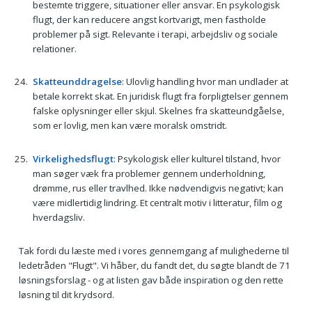
bestemte triggere, situationer eller ansvar. En psykologisk
flugt, der kan reducere angst kortvarigt, men fastholde
problemer på sigt. Relevante i terapi, arbejdsliv og sociale
relationer.
Skatteunddragelse
: Ulovlig handling hvor man undlader at
betale korrekt skat. En juridisk flugt fra forpligtelser gennem
falske oplysninger eller skjul. Skelnes fra skatteundgåelse,
som er lovlig, men kan være moralsk omstridt.
Virkelighedsflugt
: Psykologisk eller kulturel tilstand, hvor
man søger væk fra problemer gennem underholdning,
drømme, rus eller travlhed. Ikke nødvendigvis negativt; kan
være midlertidig lindring. Et centralt motiv i litteratur, film og
hverdagsliv.
Tak fordi du læste med i vores gennemgang af mulighederne til
ledetråden "Flugt". Vi håber, du fandt det, du søgte blandt de 71
løsningsforslag - og at listen gav både inspiration og den rette
løsning til dit krydsord.