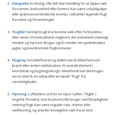
Eskapade
: En dristig, ofte lidt skør handling for at slippe væk
fra normer, kedsomhed eller kontrol. Kan være uskyldig løjer
eller grænseoverskridende eventyr. Udtrykker legende flugt
fra rutine og forventninger.
Flugtbil
: Køretøj brugt til at komme væk efter forbrydelse
eller røveri. Et kriminalistisk nøgleord, der indrammer planlagt
retræte og høj hast. Bruges også i medier om spektakulære
jagter og koordinerede flugtscenarier.
Flugtvej
: Foruddefineret og skiltet rute til sikkerhed ved
brand eller anden nødsituation. Et centralt element i
beredskab og bygningsdesign. Metaforisk kan det bruges
om en plan B, en udvej eller en tænkt “flugt” fra
vanskeligheder.
Flyvning
: Luftfartens ord for en rejse i luften. “Flight” i
engelsk forstand, som krydsord ofte bruger ved flertydighed
omkring flugt. Kan være regulær rute, charter eller
nødflyvning, og antyder bevægelse væk fra et sted.