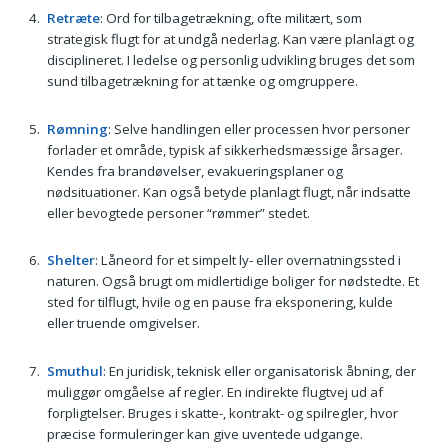
Retræte
: Ord for tilbagetrækning, ofte militært, som
strategisk flugt for at undgå nederlag. Kan være planlagt og
disciplineret. I ledelse og personlig udvikling bruges det som
sund tilbagetrækning for at tænke og omgruppere.
Rømning
: Selve handlingen eller processen hvor personer
forlader et område, typisk af sikkerhedsmæssige årsager.
Kendes fra brandøvelser, evakueringsplaner og
nødsituationer. Kan også betyde planlagt flugt, når indsatte
eller bevogtede personer “rømmer” stedet.
Shelter
: Låneord for et simpelt ly- eller overnatningssted i
naturen. Også brugt om midlertidige boliger for nødstedte. Et
sted for tilflugt, hvile og en pause fra eksponering, kulde
eller truende omgivelser.
Smuthul
: En juridisk, teknisk eller organisatorisk åbning, der
muliggør omgåelse af regler. En indirekte flugtvej ud af
forpligtelser. Bruges i skatte-, kontrakt- og spilregler, hvor
præcise formuleringer kan give uventede udgange.