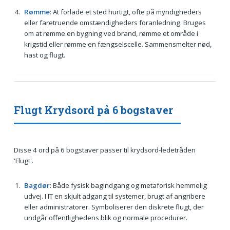
Rømme
: At forlade et sted hurtigt, ofte på myndigheders
eller faretruende omstændigheders foranledning. Bruges
om at rømme en bygning ved brand, rømme et område i
krigstid eller rømme en fængselscelle. Sammensmelter nød,
hast og flugt.
Flugt Krydsord på 6 bogstaver
Disse 4 ord på 6 bogstaver passer til krydsord-ledetråden
'Flugt'.
Bagdør
: Både fysisk bagindgang og metaforisk hemmelig
udvej. I IT en skjult adgang til systemer, brugt af angribere
eller administratorer. Symboliserer den diskrete flugt, der
undgår offentlighedens blik og normale procedurer.