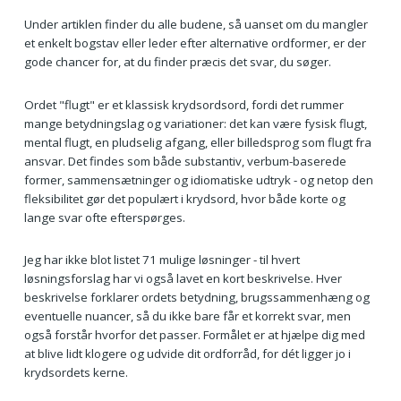
Under artiklen finder du alle budene, så uanset om du mangler
et enkelt bogstav eller leder efter alternative ordformer, er der
gode chancer for, at du finder præcis det svar, du søger.
Ordet "flugt" er et klassisk krydsordsord, fordi det rummer
mange betydningslag og variationer: det kan være fysisk flugt,
mental flugt, en pludselig afgang, eller billedsprog som flugt fra
ansvar. Det findes som både substantiv, verbum-baserede
former, sammensætninger og idiomatiske udtryk - og netop den
fleksibilitet gør det populært i krydsord, hvor både korte og
lange svar ofte efterspørges.
Jeg har ikke blot listet 71 mulige løsninger - til hvert
løsningsforslag har vi også lavet en kort beskrivelse. Hver
beskrivelse forklarer ordets betydning, brugssammenhæng og
eventuelle nuancer, så du ikke bare får et korrekt svar, men
også forstår hvorfor det passer. Formålet er at hjælpe dig med
at blive lidt klogere og udvide dit ordforråd, for dét ligger jo i
krydsordets kerne.