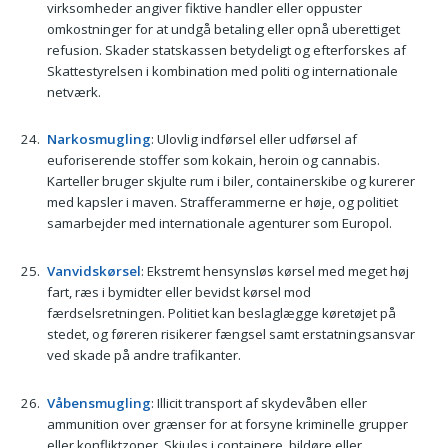
virksomheder angiver fiktive handler eller oppuster
omkostninger for at undgå betaling eller opnå uberettiget
refusion. Skader statskassen betydeligt og efterforskes af
Skattestyrelsen i kombination med politi og internationale
netværk.
Narkosmugling
: Ulovlig indførsel eller udførsel af
euforiserende stoffer som kokain, heroin og cannabis.
Karteller bruger skjulte rum i biler, containerskibe og kurerer
med kapsler i maven. Strafferammerne er høje, og politiet
samarbejder med internationale agenturer som Europol.
Vanvidskørsel
: Ekstremt hensynsløs kørsel med meget høj
fart, ræs i bymidter eller bevidst kørsel mod
færdselsretningen. Politiet kan beslaglægge køretøjet på
stedet, og føreren risikerer fængsel samt erstatningsansvar
ved skade på andre trafikanter.
Våbensmugling
: Illicit transport af skydevåben eller
ammunition over grænser for at forsyne kriminelle grupper
eller konfliktzoner. Skjules i containere, bildøre eller