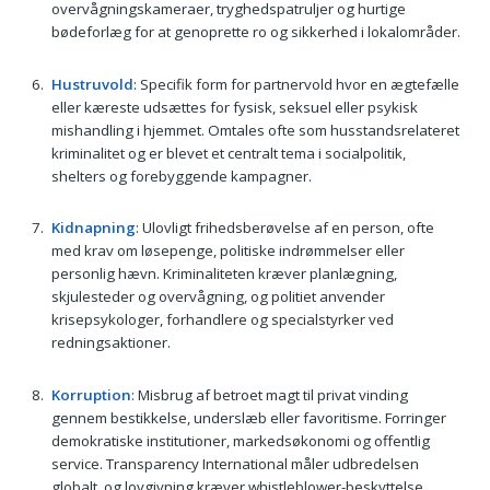
overvågningskameraer, tryghedspatruljer og hurtige
bødeforlæg for at genoprette ro og sikkerhed i lokalområder.
Hustruvold
: Specifik form for partnervold hvor en ægtefælle
eller kæreste udsættes for fysisk, seksuel eller psykisk
mishandling i hjemmet. Omtales ofte som husstandsrelateret
kriminalitet og er blevet et centralt tema i socialpolitik,
shelters og forebyggende kampagner.
Kidnapning
: Ulovligt frihedsberøvelse af en person, ofte
med krav om løsepenge, politiske indrømmelser eller
personlig hævn. Kriminaliteten kræver planlægning,
skjulesteder og overvågning, og politiet anvender
krisepsykologer, forhandlere og specialstyrker ved
redningsaktioner.
Korruption
: Misbrug af betroet magt til privat vinding
gennem bestikkelse, underslæb eller favoritisme. Forringer
demokratiske institutioner, markedsøkonomi og offentlig
service. Transparency International måler udbredelsen
globalt, og lovgivning kræver whistleblower-beskyttelse,