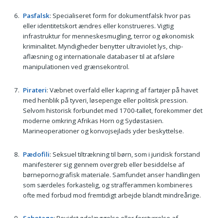
Pasfalsk
: Specialiseret form for dokumentfalsk hvor pas
eller identitetskort ændres eller konstrueres. Vigtig
infrastruktur for menneskesmugling, terror og økonomisk
kriminalitet. Myndigheder benytter ultraviolet lys, chip-
aflæsning og internationale databaser til at afsløre
manipulationen ved grænsekontrol.
Pirateri
: Væbnet overfald eller kapring af fartøjer på havet
med henblik på tyveri, løsepenge eller politisk pression.
Selvom historisk forbundet med 1700-tallet, forekommer det
moderne omkring Afrikas Horn og Sydøstasien.
Marineoperationer og konvojsejlads yder beskyttelse.
Pædofili
: Seksuel tiltrækning til børn, som i juridisk forstand
manifesterer sig gennem overgreb eller besiddelse af
børnepornografisk materiale. Samfundet anser handlingen
som særdeles forkastelig, og strafferammen kombineres
ofte med forbud mod fremtidigt arbejde blandt mindreårige.