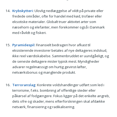
Krybskytteri
: Ulovlig nedlæggelse af vildt på private eller
fredede områder, ofte for handel med kød, trofæer eller
eksotiske materialer. Globalt truer aktivitet arter som
næsehorn og elefanter, men forekommer også i Danmark
med råvildt og fiskeri.
Pyramidespil
: Finansielt bedrageri hvor afkast til
eksisterende investorer betales af nye deltageres indskud,
ikke reel værdiskabelse. Sammenbruddet er uundgåeligt, og
de seneste deltagere mister typisk mest. Myndigheder
advarer regelmæssigt om hurtig gevinst-løfter,
netværksbonus og manglende produkt.
Terroranslag
: Konkrete voldshandlinger udført som led i
terrorisme, f.eks. bombning af offentlige steder eller
påkørsel af fodgængere. Fokus ligger på det enkelte angreb,
dets ofre og skader, mens efterforskningen skal afdække
netværk, finansiering og radikalisering.