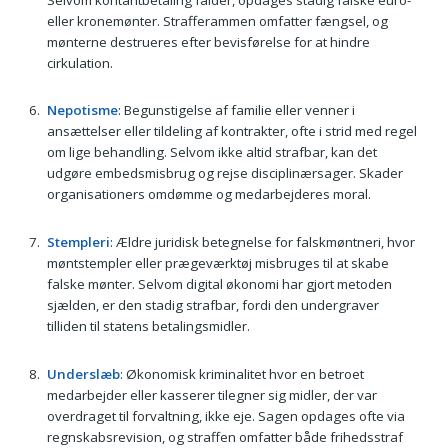
eller kronemønter. Strafferammen omfatter fængsel, og
mønterne destrueres efter bevisførelse for at hindre
cirkulation.
Nepotisme
: Begunstigelse af familie eller venner i
ansættelser eller tildeling af kontrakter, ofte i strid med regel
om lige behandling. Selvom ikke altid strafbar, kan det
udgøre embedsmisbrug og rejse disciplinærsager. Skader
organisationers omdømme og medarbejderes moral.
Stempleri
: Ældre juridisk betegnelse for falskmøntneri, hvor
møntstempler eller prægeværktøj misbruges til at skabe
falske mønter. Selvom digital økonomi har gjort metoden
sjælden, er den stadig strafbar, fordi den undergraver
tilliden til statens betalingsmidler.
Underslæb
: Økonomisk kriminalitet hvor en betroet
medarbejder eller kasserer tilegner sig midler, der var
overdraget til forvaltning, ikke eje. Sagen opdages ofte via
regnskabsrevision, og straffen omfatter både frihedsstraf