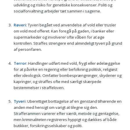
udvikling og risiko for genetiske konsekvenser. Politi og
socialforvaltning arbejder tæt sammen i sagerne.
Røveri
: Tyveri begået ved anvendelse af vold eller trusler
om vold mod offeret. Kan foregå på gaden, i banker eller
supermarkeder og involverer ofte våben for at øge
kontrollen. Straffes strengere end almindeligt tyveri på grund
af personfaren.
Terror
: Handlinger udført med vold, frygt eller ødelæggelse
for at påvirke en regering eller befolkning politisk, religiøst
eller ideologisk. Omfatter bombesprængninger, skyderier og
kapringer, og straffes ofte med særligt skærpede
bestemmelser i straffeloven.
Tyveri
: Uberettiget borttagelse af en genstand tilhørende en
anden med hensigt om varigt at tilegne sig den.
Strafferammen varierer efter værdi, metode og gentagelse,
men kriminaliteten registreres hyppigt og dækkes af både
butikker, forsikringsselskaber og politi.