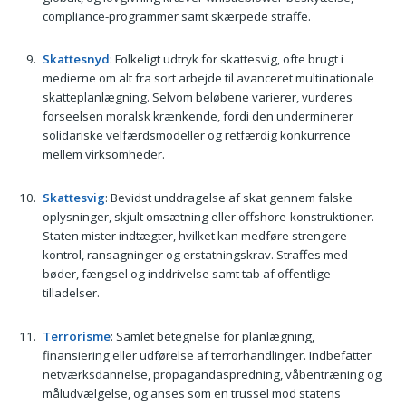
compliance-programmer samt skærpede straffe.
Skattesnyd
: Folkeligt udtryk for skattesvig, ofte brugt i
medierne om alt fra sort arbejde til avanceret multinationale
skatteplanlægning. Selvom beløbene varierer, vurderes
forseelsen moralsk krænkende, fordi den underminerer
solidariske velfærdsmodeller og retfærdig konkurrence
mellem virksomheder.
Skattesvig
: Bevidst unddragelse af skat gennem falske
oplysninger, skjult omsætning eller offshore-konstruktioner.
Staten mister indtægter, hvilket kan medføre strengere
kontrol, ransagninger og erstatningskrav. Straffes med
bøder, fængsel og inddrivelse samt tab af offentlige
tilladelser.
Terrorisme
: Samlet betegnelse for planlægning,
finansiering eller udførelse af terrorhandlinger. Indbefatter
netværksdannelse, propagandaspredning, våbentræning og
måludvælgelse, og anses som en trussel mod statens