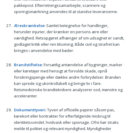
pakkepost. Efterretningssamarbejde, scannere og
sporingsmærkning anvendes til at standse leverancerne.
Æreskrænkelse
: Samlet betegnelse for handlinger,
herunder injurier, der krænker en persons ære eller
værdighed. Retsopgøret afhænger af om udsagnet er sandt,
godtaget kritik eller ren tilsvining. Både civil og strafret kan
bringes i anvendelse med bøder.
Brandstiftelse
: Forsætlig antændelse af bygninger, marker
eller køretøjer med hensigt at forvolde skade, opnå
forsikringspenge eller dække andre forbrydelser. Branden
kan sprede sig ukontrollabelt og bringe liv i fare.
Retsmedicinske brandteknikere analyserer sod, mønstre og
acceleranter.
Dokumenttyveri
: Tyveri af officielle papirer såsom pas,
kørekort eller kontrakter for efterfølgende misbrug til
identitetssvindel, hvidvask eller spionage. Ofre bør straks
melde til politiet og relevant myndighed. Myndigheder