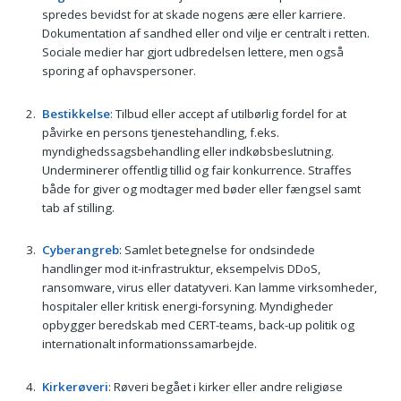
spredes bevidst for at skade nogens ære eller karriere.
Dokumentation af sandhed eller ond vilje er centralt i retten.
Sociale medier har gjort udbredelsen lettere, men også
sporing af ophavspersoner.
Bestikkelse
: Tilbud eller accept af utilbørlig fordel for at
påvirke en persons tjenestehandling, f.eks.
myndighedssagsbehandling eller indkøbsbeslutning.
Underminerer offentlig tillid og fair konkurrence. Straffes
både for giver og modtager med bøder eller fængsel samt
tab af stilling.
Cyberangreb
: Samlet betegnelse for ondsindede
handlinger mod it-infrastruktur, eksempelvis DDoS,
ransomware, virus eller datatyveri. Kan lamme virksomheder,
hospitaler eller kritisk energi-forsyning. Myndigheder
opbygger beredskab med CERT-teams, back-up politik og
internationalt informationssamarbejde.
Kirkerøveri
: Røveri begået i kirker eller andre religiøse