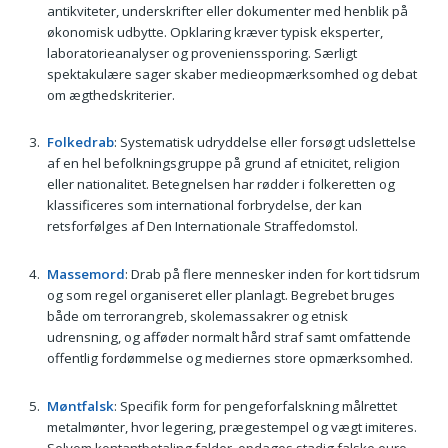
antikviteter, underskrifter eller dokumenter med henblik på
økonomisk udbytte. Opklaring kræver typisk eksperter,
laboratorieanalyser og provenienssporing. Særligt
spektakulære sager skaber medieopmærksomhed og debat
om ægthedskriterier.
Folkedrab
: Systematisk udryddelse eller forsøgt udslettelse
af en hel befolkningsgruppe på grund af etnicitet, religion
eller nationalitet. Betegnelsen har rødder i folkeretten og
klassificeres som international forbrydelse, der kan
retsforfølges af Den Internationale Straffedomstol.
Massemord
: Drab på flere mennesker inden for kort tidsrum
og som regel organiseret eller planlagt. Begrebet bruges
både om terrorangreb, skolemassakrer og etnisk
udrensning, og afføder normalt hård straf samt omfattende
offentlig fordømmelse og mediernes store opmærksomhed.
Møntfalsk
: Specifik form for pengeforfalskning målrettet
metalmønter, hvor legering, prægestempel og vægt imiteres.
Selvom kontantbetaling falder, opdages stadig falske euro-