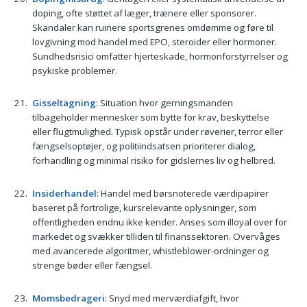
doping, ofte støttet af læger, trænere eller sponsorer.
Skandaler kan ruinere sportsgrenes omdømme og føre til
lovgivning mod handel med EPO, steroider eller hormoner.
Sundhedsrisici omfatter hjerteskade, hormonforstyrrelser og
psykiske problemer.
Gisseltagning
: Situation hvor gerningsmanden
tilbageholder mennesker som bytte for krav, beskyttelse
eller flugtmulighed. Typisk opstår under røverier, terror eller
fængselsoptøjer, og politiindsatsen prioriterer dialog,
forhandling og minimal risiko for gidslernes liv og helbred.
Insiderhandel
: Handel med børsnoterede værdipapirer
baseret på fortrolige, kursrelevante oplysninger, som
offentligheden endnu ikke kender. Anses som illoyal over for
markedet og svækker tilliden til finanssektoren. Overvåges
med avancerede algoritmer, whistleblower-ordninger og
strenge bøder eller fængsel.
Momsbedrageri
: Snyd med merværdiafgift, hvor