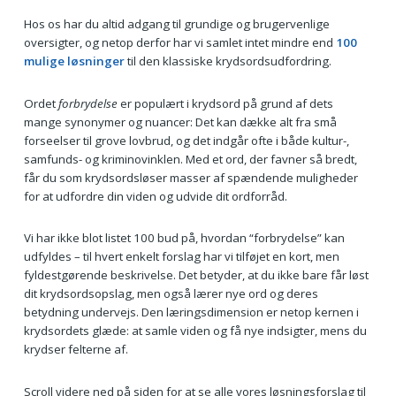
Hos os har du altid adgang til grundige og brugervenlige
oversigter, og netop derfor har vi samlet intet mindre end
100
mulige løsninger
til den klassiske krydsordsudfordring.
Ordet
forbrydelse
er populært i krydsord på grund af dets
mange synonymer og nuancer: Det kan dække alt fra små
forseelser til grove lovbrud, og det indgår ofte i både kultur-,
samfunds- og kriminovinklen. Med et ord, der favner så bredt,
får du som krydsordsløser masser af spændende muligheder
for at udfordre din viden og udvide dit ordforråd.
Vi har ikke blot listet 100 bud på, hvordan “forbrydelse” kan
udfyldes – til hvert enkelt forslag har vi tilføjet en kort, men
fyldestgørende beskrivelse. Det betyder, at du ikke bare får løst
dit krydsordsopslag, men også lærer nye ord og deres
betydning undervejs. Den læringsdimension er netop kernen i
krydsordets glæde: at samle viden og få nye indsigter, mens du
krydser felterne af.
Scroll videre ned på siden for at se alle vores løsningsforslag til