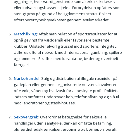
bygninger, hvor værdigenstande som alterkalk, kirkesølv
eller indsamlingsbøsser stjæles. Forbrydelsen opfattes som
særligt grov på grund af helligdommens status. Politiet
eftersporer typisk tyvekoster gennem antikmarkedet.
Matchfixing
: Aftalt manipulation af sportsresultater for at
opnå gevinst fra væddemål eller favorisere bestemte
klubber. Udsteder alvorlig trussel mod sportens integritet.
Udføres ofte af netværk med international gambling, spillere
og dommere. Straffes med karantæne, bøder og eventuelt
fængsel.
Narkohandel
: Salg og distribution af illegale rusmidler på
gadeplan eller gennem organiserede netværk. Involverer
ofte vold, våben og hvidvask for at beskytte profit. Politiets
indsats omfatter undercover-køb, telefonaflytning og slå-til
mod laboratorier og stash-houses.
Sexovergreb
: Overordnet betegnelse for seksuelle
handlinger uden samtykke, der kan omfatte befamling,
blufærdighedskrænkelser, grooming og børnepornografi.