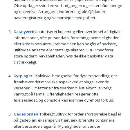
Ofre opdager svindlen ved indgangen og mister både penge
og oplevelse. Arrangører indfører digitale QR-koder,
navneregistrering og samarbejde med politiet.
Datatyveri
: Uautoriseret kopiering eller overførsel af digitale
informationer, ofte persondata, forretningshemmeligheder
eller kreditkortnumre. Forbrydelsen kan begås af hackere,
utilfredse ansatte eller statslige aktører. GDPR medfører
store bøder til virksomheder, hvis de ikke beskytter data
tilstrækkeligt.
Dyrplageri
: Kolokvial betegnelse for dyremishandling, der
fremhæver det moralske aspekt ved at plage levende
væsener. Omfatter alt fra sparken til kæledyr til alvorlig
vanrøgt på farme. Offentligheden reagerer ofte
følelsesladet, og domstole kan idømme dyrehold forbud.
Gadeuorden
: Folkeligt udtryk for ordensforstyrrelse begået
på gadeplan, eksempelvis hærværk, brændte containere
eller berusede slagsmål. Myndigheder anvender