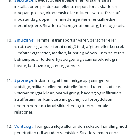
Sabotage
: Bevidst ødelæggelse eller forstyrrelse af
installationer, produktion eller transport for at skade en
modpart politisk, økonomisk eller militært. Kan udføres af
modstandsgrupper, fremmede agenter eller utilfredse
medarbejdere. Straffen afhænger af omfang, fare og motiv.
Smugling
: Hemmelig transport af varer, personer eller
valuta over grænser for at undgå told, afgifter eller kontrol.
Omfatter cigaretter, medicin, kunst og våben. Kriminaliteten
bekæmpes af toldere, kystvagter og scannerteknologi i
havne, lufthavne og landegrænser.
Spionage
: Indsamling af hemmelige oplysninger om
statslige, militære eller industrielle forhold uden tilladelse.
Spioner bruger kilder, overvågning, hacking og infiltration.
Strafferammen kan være meget høj, da forbrydelsen
underminerer national sikkerhed og internationale
relationer.
Voldtægt
: Tvangssamleje eller anden seksuel handling med
penetration udført uden samtykke. Strafferammen er høj,