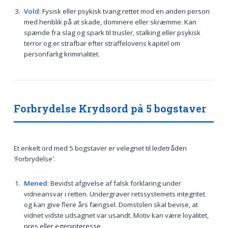
Vold
: Fysisk eller psykisk tvang rettet mod en anden person
med henblik på at skade, dominere eller skræmme. Kan
spænde fra slag og spark til trusler, stalking eller psykisk
terror og er strafbar efter straffelovens kapitel om
personfarlig kriminalitet.
Forbrydelse Krydsord på 5 bogstaver
Et enkelt ord med 5 bogstaver er velegnet til ledetråden
'Forbrydelse'.
Mened
: Bevidst afgivelse af falsk forklaring under
vidneansvar i retten. Undergraver retssystemets integritet
og kan give flere års fængsel. Domstolen skal bevise, at
vidnet vidste udsagnet var usandt. Motiv kan være loyalitet,
pres eller egeninteresse.