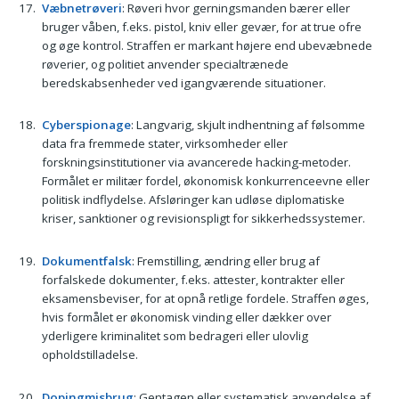
Væbnetrøveri
: Røveri hvor gerningsmanden bærer eller
bruger våben, f.eks. pistol, kniv eller gevær, for at true ofre
og øge kontrol. Straffen er markant højere end ubevæbnede
røverier, og politiet anvender specialtrænede
beredskabsenheder ved igangværende situationer.
Cyberspionage
: Langvarig, skjult indhentning af følsomme
data fra fremmede stater, virksomheder eller
forskningsinstitutioner via avancerede hacking-metoder.
Formålet er militær fordel, økonomisk konkurrenceevne eller
politisk indflydelse. Afsløringer kan udløse diplomatiske
kriser, sanktioner og revisionspligt for sikkerhedssystemer.
Dokumentfalsk
: Fremstilling, ændring eller brug af
forfalskede dokumenter, f.eks. attester, kontrakter eller
eksamensbeviser, for at opnå retlige fordele. Straffen øges,
hvis formålet er økonomisk vinding eller dækker over
yderligere kriminalitet som bedrageri eller ulovlig
opholdstilladelse.
Dopingmisbrug
: Gentagen eller systematisk anvendelse af