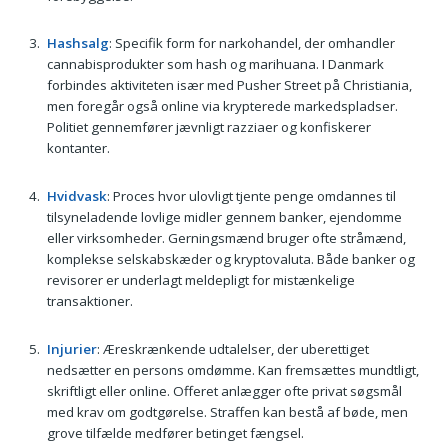
Hashsalg
: Specifik form for narkohandel, der omhandler
cannabisprodukter som hash og marihuana. I Danmark
forbindes aktiviteten især med Pusher Street på Christiania,
men foregår også online via krypterede markedspladser.
Politiet gennemfører jævnligt razziaer og konfiskerer
kontanter.
Hvidvask
: Proces hvor ulovligt tjente penge omdannes til
tilsyneladende lovlige midler gennem banker, ejendomme
eller virksomheder. Gerningsmænd bruger ofte stråmænd,
komplekse selskabskæder og kryptovaluta. Både banker og
revisorer er underlagt meldepligt for mistænkelige
transaktioner.
Injurier
: Æreskrænkende udtalelser, der uberettiget
nedsætter en persons omdømme. Kan fremsættes mundtligt,
skriftligt eller online. Offeret anlægger ofte privat søgsmål
med krav om godtgørelse. Straffen kan bestå af bøde, men
grove tilfælde medfører betinget fængsel.