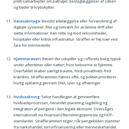
politi samarbejder om patruljer, beslaglæggelser af våben
og bøder til krybskytter.
Datasabotage
: Bevidst ødelæggelse eller forvanskning af
digitale systemer, filer og netværk for at lamme drift eller
slette informationer. Kan rette sig mod virksomheder,
hospitaler eller kritisk infrastruktur. Straffen er høj især ved
fare for menneskeliv.
Hjemmerøveri
: Røveri der udspiller sig i offerets bolig, typisk
under aftentimer eller natten, hvor beboerne er hjemme.
Overfaldet skaber særligt traume, fordi privatlivets fred
krænkes. Strafferammen hæves ofte, og politiet prioriterer
hurtig opklaring gennem DNA, spor og afhøringer.
Hvidvaskning
: Selve handlingen at gennemføre
hvidvaskprocessen, herunder placering, lagdeling og
integration af pengene i den legale økonomi. Overvåges
internationalt via Finansiel Efterretningstjeneste og FATF-
standarder. Strafferammen stiger, når pengekilden stammer
fra narkohandel, terrorfinansiering eller menneskehandel.