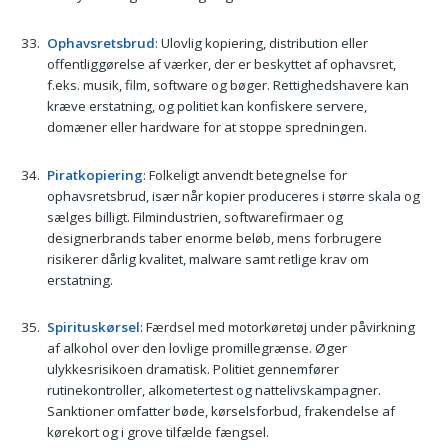
Ophavsretsbrud
: Ulovlig kopiering, distribution eller
offentliggørelse af værker, der er beskyttet af ophavsret,
f.eks. musik, film, software og bøger. Rettighedshavere kan
kræve erstatning, og politiet kan konfiskere servere,
domæner eller hardware for at stoppe spredningen.
Piratkopiering
: Folkeligt anvendt betegnelse for
ophavsretsbrud, især når kopier produceres i større skala og
sælges billigt. Filmindustrien, softwarefirmaer og
designerbrands taber enorme beløb, mens forbrugere
risikerer dårlig kvalitet, malware samt retlige krav om
erstatning.
Spirituskørsel
: Færdsel med motorkøretøj under påvirkning
af alkohol over den lovlige promillegrænse. Øger
ulykkesrisikoen dramatisk. Politiet gennemfører
rutinekontroller, alkometertest og nattelivskampagner.
Sanktioner omfatter bøde, kørselsforbud, frakendelse af
kørekort og i grove tilfælde fængsel.