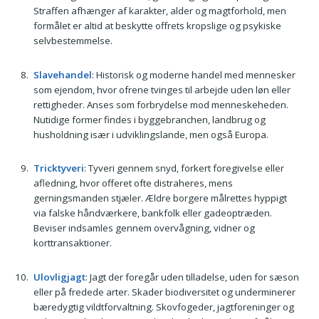
Straffen afhænger af karakter, alder og magtforhold, men
formålet er altid at beskytte offrets kropslige og psykiske
selvbestemmelse.
Slavehandel
: Historisk og moderne handel med mennesker
som ejendom, hvor ofrene tvinges til arbejde uden løn eller
rettigheder. Anses som forbrydelse mod menneskeheden.
Nutidige former findes i byggebranchen, landbrug og
husholdning især i udviklingslande, men også Europa.
Tricktyveri
: Tyveri gennem snyd, forkert foregivelse eller
afledning, hvor offeret ofte distraheres, mens
gerningsmanden stjæler. Ældre borgere målrettes hyppigt
via falske håndværkere, bankfolk eller gadeoptræden.
Beviser indsamles gennem overvågning, vidner og
korttransaktioner.
Ulovligjagt
: Jagt der foregår uden tilladelse, uden for sæson
eller på fredede arter. Skader biodiversitet og underminerer
bæredygtig vildtforvaltning. Skovfogeder, jagtforeninger og