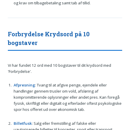
og krav om tilbagebetaling samt tab af tillid.
Forbrydelse Krydsord på 10
bogstaver
Vi har fundet 12 ord med 10 bogstaver til dit krydsord med
'Forbrydelse'.
Afpresning
: Tvang til at afgive penge, ejendele eller
handlinger gennem trusler om vold, afsløring af
kompromitterende oplysninger eller andet pres. Kan foregå
fysisk, skriftligt eller digitalt og efterlader oftest psykologiske
spor hos offeret ud over økonomisk tab.
Billetfusk
: Salg eller fremstilling af falske eller
uautoriserede billetter til koncerter, sport eller transport.