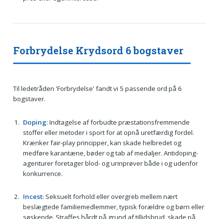
Forbrydelse Krydsord 6 bogstaver
Til ledetråden 'Forbrydelse' fandt vi 5 passende ord på 6
bogstaver.
Doping
: Indtagelse af forbudte præstationsfremmende
stoffer eller metoder i sport for at opnå uretfærdig fordel.
Krænker fair-play principper, kan skade helbredet og
medføre karantæne, bøder og tab af medaljer. Antidoping-
agenturer foretager blod- og urinprøver både i og udenfor
konkurrence.
Incest
: Seksuelt forhold eller overgreb mellem nært
beslægtede familiemedlemmer, typisk forældre og børn eller
søskende. Straffes hårdt på grund af tillidsbrud, skade på