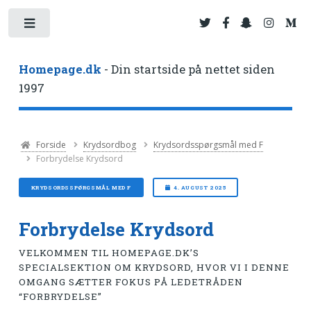
Toggle
Homepage.dk
- Din startside på nettet siden
1997
Forside
Krydsordbog
Krydsordsspørgsmål med F
Forbrydelse Krydsord
KRYDSORDSSPØRGSMÅL MED F
4. AUGUST 2025
Forbrydelse Krydsord
VELKOMMEN TIL HOMEPAGE.DK’S
SPECIALSEKTION OM KRYDSORD, HVOR VI I DENNE
OMGANG SÆTTER FOKUS PÅ LEDETRÅDEN
“FORBRYDELSE”