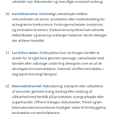
udsteder nye dokumenter og overvåger eventuel misbrug.
Karteldannelse
: Hemmeligt samarbejde mellem
virksomheder om priser, produktion eller markedsdeling for
at begrænse konkurrence. Forbrugerne betaler overpriser,
og innovation bremses. Konkurrencestyrelsen kan udstede
milliardbøder og leniency-ordninger belønner første deltager
der afslører kartellet.
Landsforræderi
: Forbrydelse hvor en borger handler til
skade for sit eget land gennem spionage, samarbejde med
fjenden eller sabotage under krig. Betegnes som en af de
alvorligste lovovertrædelser, historisk straffet med døden, i
dag typisk livsvarigt fængsel.
Menneskehandel
: Rekruttering, transport eller udnyttelse
af personer gennem tvang, bedrag eller misbrug af
sårbarhed med henblik på prostitution, tvangsarbejde eller
organhandel. Offrene fratages dokumenter, frihed og løn.
Internationale konventioner forpligter stater til forebyggelse,
beskyttelse og retsforfølgning.