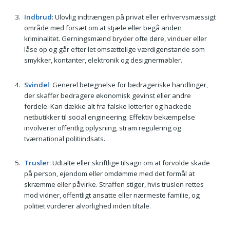
Indbrud
: Ulovlig indtrængen på privat eller erhvervsmæssigt
område med forsæt om at stjæle eller begå anden
kriminalitet. Gerningsmænd bryder ofte døre, vinduer eller
låse op og går efter let omsættelige værdigenstande som
smykker, kontanter, elektronik og designermøbler.
Svindel
: Generel betegnelse for bedrageriske handlinger,
der skaffer bedragere økonomisk gevinst eller andre
fordele. Kan dække alt fra falske lotterier og hackede
netbutikker til social engineering. Effektiv bekæmpelse
involverer offentlig oplysning, stram regulering og
tværnational politiindsats.
Trusler
: Udtalte eller skriftlige tilsagn om at forvolde skade
på person, ejendom eller omdømme med det formål at
skræmme eller påvirke. Straffen stiger, hvis truslen rettes
mod vidner, offentligt ansatte eller nærmeste familie, og
politiet vurderer alvorlighed inden tiltale.