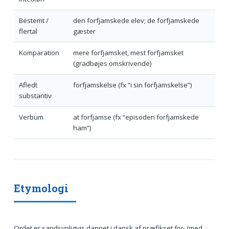
Bestemt /
den forfjamskede elev; de forfjamskede
flertal
gæster
Komparation
mere forfjamsket, mest forfjamsket
(gradbøjes omskrivende)
Afledt
forfjamskelse (fx “i sin forfjamskelse”)
substantiv
Verbum
at forfjamse (fx “episoden forfjamskede
ham”)
Etymologi
Ordet er sandsynligvis dannet i dansk af præfikset
for-
(med