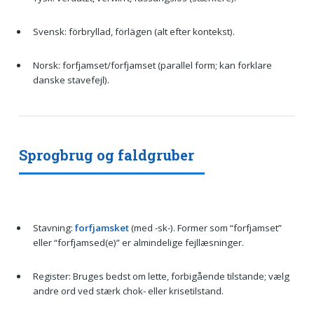
Svensk: förbryllad, förlägen (alt efter kontekst).
Norsk: forfjamset/forfjamset (parallel form; kan forklare
danske stavefejl).
Sprogbrug og faldgruber
Stavning:
forfjamsket
(med -sk-). Former som “forfjamset”
eller “forfjamsed(e)” er almindelige fejllæsninger.
Register: Bruges bedst om lette, forbigående tilstande; vælg
andre ord ved stærk chok- eller krisetilstand.