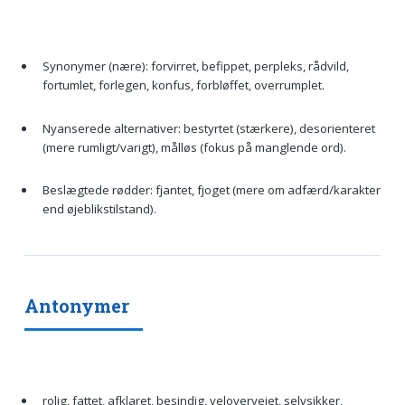
Synonymer (nære): forvirret, befippet, perpleks, rådvild,
fortumlet, forlegen, konfus, forbløffet, overrumplet.
Nyanserede alternativer: bestyrtet (stærkere), desorienteret
(mere rumligt/varigt), målløs (fokus på manglende ord).
Beslægtede rødder: fjantet, fjoget (mere om adfærd/karakter
end øjeblikstilstand).
Antonymer
rolig, fattet, afklaret, besindig, velovervejet, selvsikker,