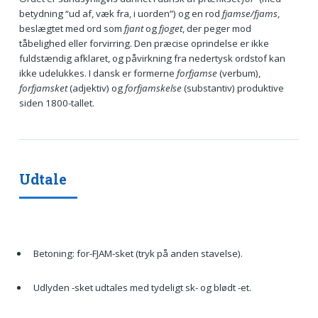
betydning “ud af, væk fra, i uorden”) og en rod
fjamse/fjams
,
beslægtet med ord som
fjant
og
fjoget
, der peger mod
tåbelighed eller forvirring. Den præcise oprindelse er ikke
fuldstændig afklaret, og påvirkning fra nedertysk ordstof kan
ikke udelukkes. I dansk er formerne
forfjamse
(verbum),
forfjamsket
(adjektiv) og
forfjamskelse
(substantiv) produktive
siden 1800-tallet.
Udtale
Betoning: for-FJAM-sket (tryk på anden stavelse).
Udlyden -sket udtales med tydeligt sk- og blødt -et.