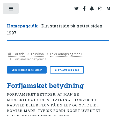
Toggle
Homepage.dk
- Din startside på nettet siden
1997
Forside
Leksikon
Leksikonopslag med F
Forfjamsket betydning
LEKSIKONOPSLAG MED F
27. AUGUST 2025
Forfjamsket betydning
FORFJAMSKET BETYDER, AT MAN ER
MIDLERTIDIGT UDE AF FATNING – FORVIRRET,
RÅDVILD ELLER FLOV PÅ EN LET OG OFTE LIDT
KOMISK MÅDE, TYPISK FORDI NOGET UVENTET