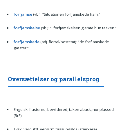
forfjamse
(vb.): “Situationen forfjamskede ham.”
forfjamskelse
(sb.): “I forfjamskelsen glemte hun tasken.”
forfjamskede
(adj. flertal/bestemt): “de forfjamskede
gæster.”
Oversættelser og parallelsprog
Engelsk: flustered, bewildered, taken aback, nonplussed
(BrE).
Tysk: verdutzt, verwirrt, fassungslos (stærkere).