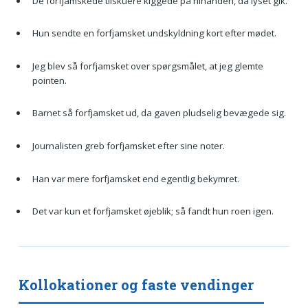
De forfjamskede tilskuere kiggede på hinanden, da lyset gik.
Hun sendte en forfjamsket undskyldning kort efter mødet.
Jeg blev så forfjamsket over spørgsmålet, at jeg glemte
pointen.
Barnet så forfjamsket ud, da gaven pludselig bevægede sig.
Journalisten greb forfjamsket efter sine noter.
Han var mere forfjamsket end egentlig bekymret.
Det var kun et forfjamsket øjeblik; så fandt hun roen igen.
Kollokationer og faste vendinger