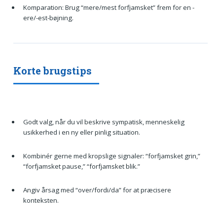
Komparation: Brug “mere/mest forfjamsket” frem for en -
ere/-est-bøjning.
Korte brugstips
Godt valg, når du vil beskrive sympatisk, menneskelig
usikkerhed i en ny eller pinlig situation.
Kombinér gerne med kropslige signaler: “forfjamsket grin,”
“forfjamsket pause,” “forfjamsket blik.”
Angiv årsag med “over/fordi/da” for at præcisere
konteksten.