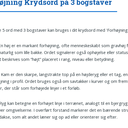
øjning Krydsord på 3 bogstaver
 5 ord med 3 bogstaver kan bruges i dit krydsord med 'Forhøjning'
 En høj er en markant forhøjning, ofte menneskeskabt som gravhøj f
 naturlig som lille bakke. Ordet signalerer også ophøjelse eller status
 beskrives som “højt” placeret i rang, niveau eller betydning.
: Kam er den skarpe, langstrakte top på en højderyg eller et tag, en
jning i profil. Ordet bruges også om savtakker i kurver og om fre
r, der står som forhøjede linjer i et forløb.
 Ryg kan betegne en forhøjet linje i terrænet, analogt til en bjergryg
ver omgivelserne. I overført forstand markerer det en bærende stru
akse, som alt andet læner sig op ad eller orienterer sig efter.