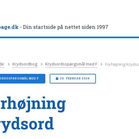
age.dk
- Din startside på nettet siden 1997
de
Krydsordbog
Krydsordsspørgsmål med F
Forhøjning Kryds
ORDSSPØRGSMÅL MED F
26. FEBRUAR 2026
rhøjning
rydsord