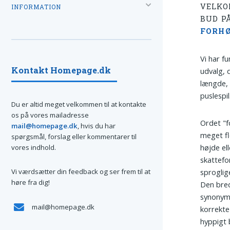
VELKO
INFORMATION
BUD P
FORH
Vi har fu
Kontakt Homepage.dk
udvalg, 
længde, 
puslespil
Du er altid meget velkommen til at kontakte
os på vores mailadresse
Ordet "f
mail@homepage.dk
, hvis du har
meget fle
spørgsmål, forslag eller kommentarer til
højde el
vores indhold.
skattefo
Vi værdsætter din feedback og ser frem til at
sproglig
høre fra dig!
Den bre
synonym
mail@homepage.dk
korrekte
hyppigt 