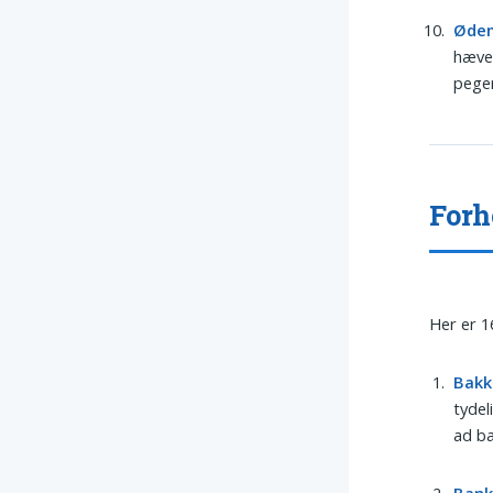
Øde
hævel
peger
Forh
Her er 1
Bakk
tydel
ad ba