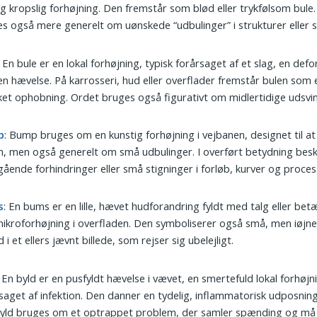
ig kropslig forhøjning. Den fremstår som blød eller trykfølsom bule
s også mere generelt om uønskede “udbulinger” i strukturer eller 
: En bule er en lokal forhøjning, typisk forårsaget af et slag, en def
 en hævelse. På karrosseri, hud eller overflader fremstår bulen som e
et ophobning. Ordet bruges også figurativt om midlertidige udsvi
p
: Bump bruges om en kunstig forhøjning i vejbanen, designet til a
n, men også generelt om små udbulinger. I overført betydning besk
gående forhindringer eller små stigninger i forløb, kurver og proces
s
: En bums er en lille, hævet hudforandring fyldt med talg eller bet
mikroforhøjning i overfladen. Den symboliserer også små, men iøjn
d i et ellers jævnt billede, som rejser sig ubelejligt.
: En byld er en pusfyldt hævelse i vævet, en smertefuld lokal forhøjn
saget af infektion. Den danner en tydelig, inflammatorisk udposning
byld bruges om et optrappet problem, der samler spænding og må