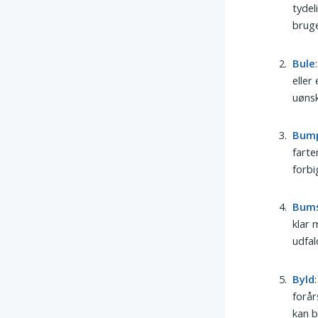
tydel
bruge
Bule
eller
uønsk
Bum
farte
forbi
Bum
klar 
udfal
Byld
forår
kan 