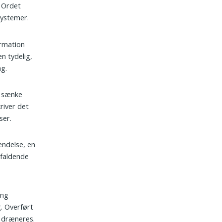
. Ordet
systemer.
ormation
n tydelig,
ng.
t sænke
river det
ser.
ændelse, en
efaldende
ing
. Overført
 dræneres.