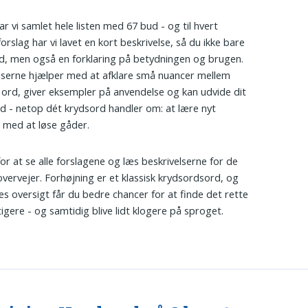
ar vi samlet hele listen med 67 bud - og til hvert
orslag har vi lavet en kort beskrivelse, så du ikke bare
rd, men også en forklaring på betydningen og brugen.
lserne hjælper med at afklare små nuancer mellem
 ord, giver eksempler på anvendelse og kan udvide dit
d - netop dét krydsord handler om: at lære nyt
 med at løse gåder.
for at se alle forslagene og læs beskrivelserne for de
overvejer. Forhøjning er et klassisk krydsordsord, og
s oversigt får du bedre chancer for at finde det rette
tigere - og samtidig blive lidt klogere på sproget.