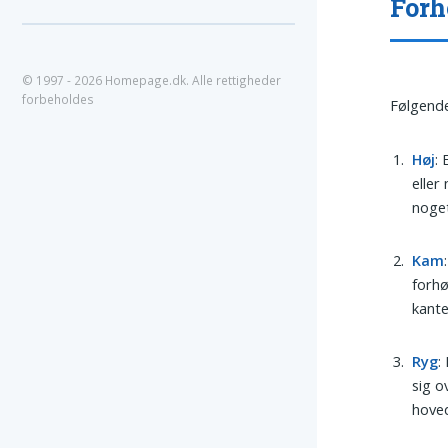
Forh
© 1997 - 2026 Homepage.dk. Alle rettigheder
forbeholdes
Følgende
Høj
:
eller
noget
Kam
forhø
kante
Ryg
:
sig o
hoved