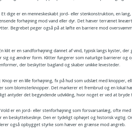
: Et dige er en menneskeskabt jord- eller stenkonstruktion, en lang,
nsende forhøjning mod vand eller dyr. Det hæver terrænet lineær
tter. Begrebet peger også på at løfte en barriere mod oversvømm
 En klit er en sandforhøjning dannet af vind, typisk langs kyster, der 
er sig og ændrer form. Klitter fungerer som naturlige barrierer og
nformer, der beskytter bagland og skaber unikke levesteder.
p
: Knop er en lille forhøjning, fx på hud som udslæt med knopper, el
er som blomsterknopper. Det markerer et frembrud og en lokal hæ
dligt antyder det begyndende udvikling, hvor noget er ved at bryde 
: Vold er en jord- eller stenforhøjning som forsvarsanlæg, ofte med
 en beskyttelseslinje. Den er tydeligt ophøjet og historisk vigtig. O
alerer også opbygget styrke som hæver en grænse mod angreb.