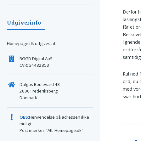
Derfor h
løsningsf
Udgiverinfo
får et o
Beskrive
lignende
Homepage.dk udgives af:
ordforrå
samtidig
BGGD Digital ApS
CVR: 34482853
Rul ned 
ord, du 
Dalgas Boulevard 48
med vore
2000 Frederiksberg
svar hur
Danmark
OBS:
Henvendelse på adressen ikke
muligt.
Post mærkes "Att: Homepage.dk"