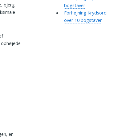
e, bjerg
bogstaver
aksimale
Forhøjning Krydsord
over 10 bogstaver
af
å ophøjede
gen, en