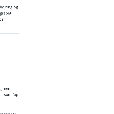
rhøjning og
egrebet
den.
erg men
ger som “op