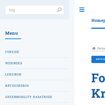
Toggle
Homep
Menu
Forsi
FORSIDE
KRYDS
WEBINDEX
Fo
LEKSIKON
KRYDSORDBOG
K
GREENMOBILITY RABATKODE