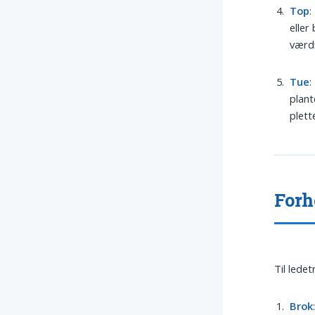
Top
:
eller
værdi
Tue
:
plant
plett
Forh
Til lede
Brok