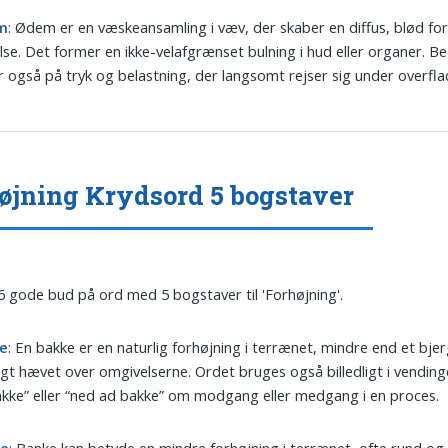
m
: Ødem er en væskeansamling i væv, der skaber en diffus, blød fo
se. Det former en ikke-velafgrænset bulning i hud eller organer. B
 også på tryk og belastning, der langsomt rejser sig under overfla
øjning Krydsord 5 bogstaver
6 gode bud på ord med 5 bogstaver til 'Forhøjning'.
e
: En bakke er en naturlig forhøjning i terrænet, mindre end et bj
igt hævet over omgivelserne. Ordet bruges også billedligt i vendin
kke” eller “ned ad bakke” om modgang eller medgang i en proces.