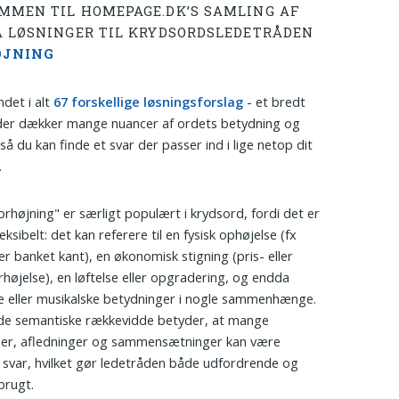
MMEN TIL HOMEPAGE.DK’S SAMLING AF
Å LØSNINGER TIL KRYDSORDSLEDETRÅDEN
ØJNING
ndet i alt
67 forskellige løsningsforslag
- et bredt
der dækker mange nuancer af ordets betydning og
så du kan finde et svar der passer ind i lige netop dit
.
orhøjning" er særligt populært i krydsord, fordi det er
ksibelt: det kan referere til en fysisk ophøjelse (fx
ler banket kant), en økonomisk stigning (pris- eller
rhøjelse), en løftelse eller opgradering, og endda
e eller musikalske betydninger i nogle sammenhænge.
de semantiske rækkevidde betyder, at mange
er, afledninger og sammensætninger kan være
 svar, hvilket gør ledetråden både udfordrende og
brugt.