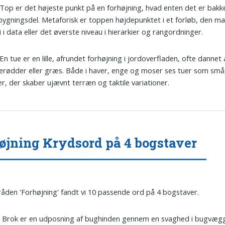
 Top er det højeste punkt på en forhøjning, hvad enten det er bakk
 bygningsdel. Metaforisk er toppen højdepunktet i et forløb, den m
 i data eller det øverste niveau i hierarkier og rangordninger.
 En tue er en lille, afrundet forhøjning i jordoverfladen, ofte dannet 
erødder eller græs. Både i haver, enge og moser ses tuer som sm
er, der skaber ujævnt terræn og taktile variationer.
øjning Krydsord på 4 bogstaver
tråden 'Forhøjning' fandt vi 10 passende ord på 4 bogstaver.
: Brok er en udposning af bughinden gennem en svaghed i bugvæg