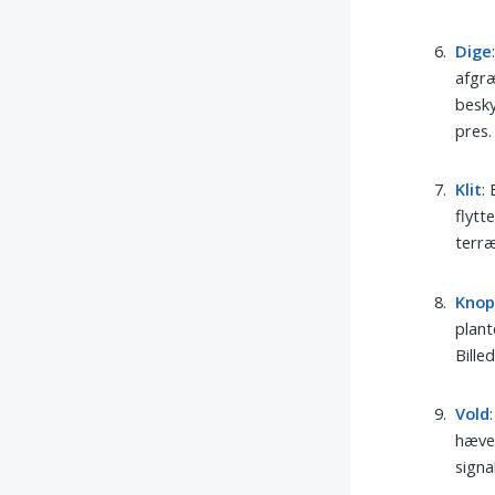
Dige
afgræ
besky
pres.
Klit
:
flytt
terræ
Kno
plant
Bille
Vold
hæver
sign