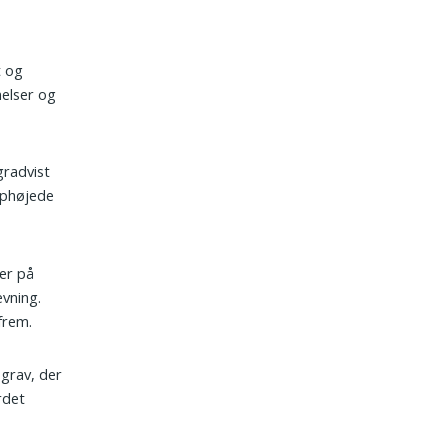
t og
elser og
gradvist
 ophøjede
ler på
vning.
frem.
 grav, der
rdet