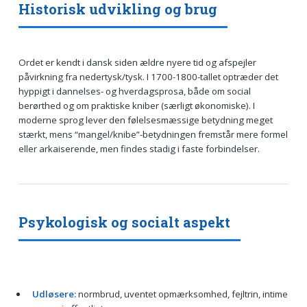
Historisk udvikling og brug
Ordet er kendt i dansk siden ældre nyere tid og afspejler
påvirkning fra nedertysk/tysk. I 1700-1800-tallet optræder det
hyppigt i dannelses- og hverdagsprosa, både om social
berørthed og om praktiske kniber (særligt økonomiske). I
moderne sprog lever den følelsesmæssige betydning meget
stærkt, mens “mangel/knibe”-betydningen fremstår mere formel
eller arkaiserende, men findes stadig i faste forbindelser.
Psykologisk og socialt aspekt
Udløsere:
normbrud, uventet opmærksomhed, fejltrin, intime