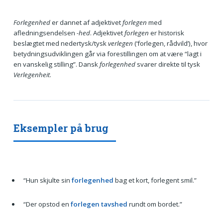
Forlegenhed
er dannet af adjektivet
forlegen
med
afledningsendelsen
-hed
. Adjektivet
forlegen
er historisk
beslægtet med nedertysk/tysk
verlegen
(‘forlegen, rådvild’), hvor
betydningsudviklingen går via forestillingen om at være “lagt i
en vanskelig stilling”. Dansk
forlegenhed
svarer direkte til tysk
Verlegenheit
.
Eksempler på brug
“Hun skjulte sin
forlegenhed
bag et kort, forlegent smil.”
“Der opstod en
forlegen tavshed
rundt om bordet.”