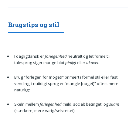
Brugstips og stil
I dagligdansk er
forlegenhed
neutralt og let formelt; i
talesprog siger mange blot
pinligt
eller
akavet
.
Brug “forlegen for [noget]” primært i formel stil eller fast
vending; i nutidigt sprog er “mangle [noget]” oftest mere
naturligt.
Skeln mellem
forlegenhed
(mild, socialt betinget) og
skam
(stærkere, mere varig/selvrettet).