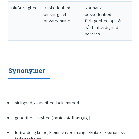
Blufærdighed
Beskedenhed
Normativ
omkring det
beskedenhed;
private/intime
forlegenhed opstår
når blufærdighed
berøres.
Synonymer
pinlighed, akavethed, beklemthed
generthed, skyhed (kontekstafhængigt)
fortrædelig knibe, klemme (ved mangel/knibe: “økonomisk
forlegenhed”)