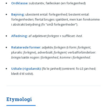
Ordklasse:
substantiv, fælleskøn (en forlegenhed)
Bøjning:
ubestemt ental: forlegenhed; bestemt ental:
forlegenheden; flertal bruges sjældent, men kan forekomme
i abstrakt betydning (fx “små forlegenheder”).
Afledning:
af adjektivet
forlegen
+ suffikset
-hed
.
Relaterede former:
adjektiv
forlegen
(t-form:
forlegent
,
pluralis:
forlegne
), adverbialt:
forlegent
; verbalforbindelser:
bringe/sætte nogen i forlegenhed
,
komme i forlegenhed
.
Udtale (rigsdansk):
[fɒˈleːjənheð] (omtrent: fo-LE-jən-hed;
blødt d til sidst).
Etymologi