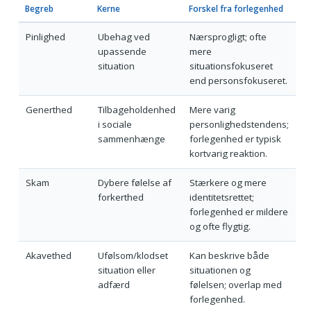
Begreb
Kerne
Forskel fra forlegenhed
Pinlighed
Ubehag ved
Nærsprogligt; ofte
upassende
mere
situation
situationsfokuseret
end personsfokuseret.
Generthed
Tilbageholdenhed
Mere varig
i sociale
personlighedstendens;
sammenhænge
forlegenhed er typisk
kortvarig reaktion.
Skam
Dybere følelse af
Stærkere og mere
forkerthed
identitetsrettet;
forlegenhed er mildere
og ofte flygtig.
Akavethed
Ufølsom/klodset
Kan beskrive både
situation eller
situationen og
adfærd
følelsen; overlap med
forlegenhed.