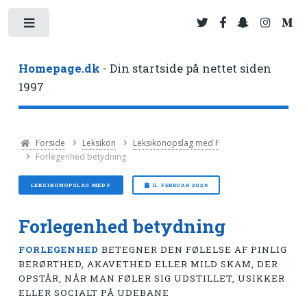
Toggle
Homepage.dk
- Din startside på nettet siden
1997
Forside
Leksikon
Leksikonopslag med F
Forlegenhed betydning
LEKSIKONOPSLAG MED F
11. FEBRUAR 2026
Forlegenhed betydning
FORLEGENHED
BETEGNER DEN FØLELSE AF PINLIG
BERØRTHED, AKAVETHED ELLER MILD SKAM, DER
OPSTÅR, NÅR MAN FØLER SIG UDSTILLET, USIKKER
ELLER SOCIALT PÅ UDEBANE