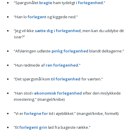
“Spørgsmålet
bragte
ham tydeligt
i forlegenhed
.”
“Han lo
forlegent
og kiggede ned.”
“Jeg vil ikke
sætte dig i forlegenhed
, men kan du uddybe dit
svar?”
“Afsløringen udløste
pinlig forlegenhed
blandt deltagerne.”
“Hun rødmede af
ren forlegenhed
.”
“Det spørgsmål kom
til forlegenhed
for værten.”
“Han stod i
økonomisk forlegenhed
efter den mislykkede
investering.” (mangel/knibe)
“Vi er
forlegne for
tid i øjeblikket.” (mangel/knibe, formelt)
“Et
forlegent grin
lød fra bageste række.”