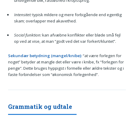
undvigende blik, rastløshed i kropssprog.
Intensitet:
typisk mildere og mere forbigående end egentlig
skam; overlapper med akavethed.
Social funktion:
kan afvæbne konflikter eller bløde små fejl
op ved at vise, at man “godt ved det var forkert/kluntet”.
Sekundær betydning (mangel/knibe):
“at være forlegen for
noget” betyder at mangle det eller være i knibe, fx “forlegen for
penge”. Dette bruges hyppigst i formelle eller ældre tekster og i
faste forbindelser som “økonomisk forlegenhed”.
Grammatik og udtale