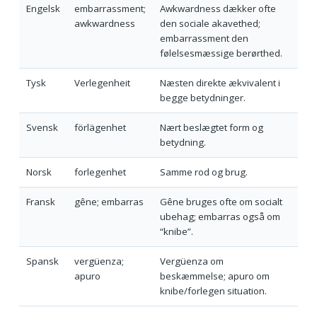
Engelsk
embarrassment;
Awkwardness dækker ofte
awkwardness
den sociale akavethed;
embarrassment den
følelsesmæssige berørthed.
Tysk
Verlegenheit
Næsten direkte ækvivalent i
begge betydninger.
Svensk
förlägenhet
Nært beslægtet form og
betydning.
Norsk
forlegenhet
Samme rod og brug.
Fransk
gêne; embarras
Gêne bruges ofte om socialt
ubehag; embarras også om
“knibe”.
Spansk
vergüenza;
Vergüenza om
apuro
beskæmmelse; apuro om
knibe/forlegen situation.