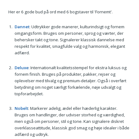
Her er 6 gode bud på ord med 6 bogstaver til 'Fornemt'.
Dannet
: Udtrykker gode manerer, kulturindsigt og fornem
omgangsform. Bruges om personer, sprog og værter, der
behersker takt og tone. Signalerer klassisk dannelse med
respekt for kvalitet, smagfulde valg og harmonisk, elegant
adfærd.
Deluxe
: Internationalt kvalitetsstempel for ekstra luksus og
fornem finish. Bruges på produkter, pakker, rejser og
oplevelser med tilvalg og premium-detaljer. Også i overført
betydning om noget særligt forkælende, nøje udvalgt og
topforarbejdet.
Nobelt
: Markerer adelig, ædel eller hæderlig karakter.
Bruges om handlinger, der udviser storhed og værdighed,
men også om personer, stil og tone. Kan signalere diskret
overklasseattitude, klassisk god smag og høje idealer i både
adfærd og udtryk.