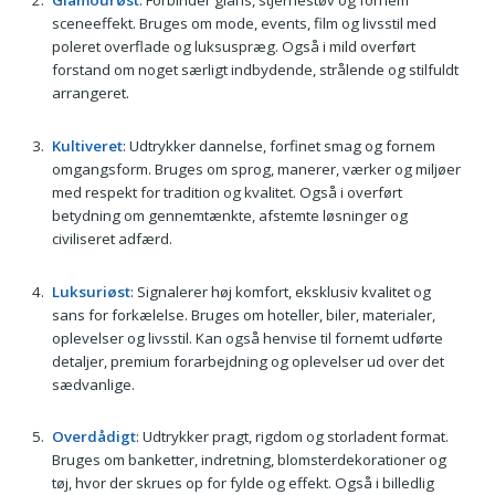
Glamourøst
: Forbinder glans, stjernestøv og fornem
sceneeffekt. Bruges om mode, events, film og livsstil med
poleret overflade og luksuspræg. Også i mild overført
forstand om noget særligt indbydende, strålende og stilfuldt
arrangeret.
Kultiveret
: Udtrykker dannelse, forfinet smag og fornem
omgangsform. Bruges om sprog, manerer, værker og miljøer
med respekt for tradition og kvalitet. Også i overført
betydning om gennemtænkte, afstemte løsninger og
civiliseret adfærd.
Luksuriøst
: Signalerer høj komfort, eksklusiv kvalitet og
sans for forkælelse. Bruges om hoteller, biler, materialer,
oplevelser og livsstil. Kan også henvise til fornemt udførte
detaljer, premium forarbejdning og oplevelser ud over det
sædvanlige.
Overdådigt
: Udtrykker pragt, rigdom og storladent format.
Bruges om banketter, indretning, blomsterdekorationer og
tøj, hvor der skrues op for fylde og effekt. Også i billedlig