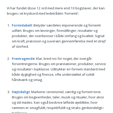
Vi har fundet disse 12 ord med mere end 10 bogstaver, der kan
bruges i et krydsord med ledetråden 'Fornemt':
Formidabelt
: Betyder særdeles imponerende og fornemt
udført. Bruges om løsninger, forestillinger, resultater og
produkter, der overbeviser i både omfang og kvalitet. Signal
om kraft, præcision og suveræn gennemførelse med et strejf
af storhed.
Fremragende
: Klar, bred ros for noget, der overgår
forventningerne. Bruges om præstationer, produkter, service
og resultater i topklasse. Udtrykker en fornem standard med
både dygtighed og finesse, ofte understøttet af solidt
håndværk og smag.
Højtideligt
: Markerer ceremoniel, værdig og fornem tone.
Bruges om begivenheder, taler, musik og ritualer, hvor alvor
og stil mødes. Kan også beskrive løftede øjeblikke, hvor
rammen er smagfuldt, respektfuldt og straks genkendeligt i
topklasse.