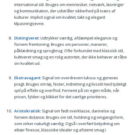
international stil. Bruges om mennesker, netværk, løsninger
og kommunikation, der udstråler sikkerhed på tværs af
kulturer. Implicit signal om kvalitet, takt og elegant
tilpasningsevne.
Distingveret
: Udtrykker værdig, afdæmpet elegance og
fornem fremtoning. Bruges om personer, manerer,
påklædning og sprogbrug. Ofte forbundet med klassisk stil,
kultiveret smag og en rolig autoritet, der ikke behøver at råbe
sin kvalitet ud.
Ekstravagant
: Signal om overdreven luksus og generøs
pragt. Bruges om tøj, fester, indretning og livsstil med tydeligt
spil på effekt og overflod. Fornemt på sin egen måde, når
prisen, fylden og blikket for det særlige prioriteres.
Aristokratisk
: Signal om født overklasse, dannelse og
fornem distance. Bruges om stil, holdning og omgangsform,
som virker naturligt værdig. Også i overført betydning om
elitær finesse, klassiske idealer og afstemt smag i