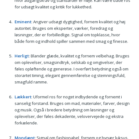
hvor adgangskrav og standarder er høje. Kan være både ros
for udsøgt kvalitet og kritik for lukkethed.
Eminent
: Angiver udsøgt dygtighed, fornem kvalitet og høj
autoritet. Bruges om eksperter, værker, foredrag og
løsninger, der er forbilledlige. Signal om topklasse, hvor
både form og indhold spiller sammen med smag og finesse.
Herligt
: Blander glæde, kvalitet og fornem velbehag. Bruges
om oplevelser, smagsindtryk, selskab og omgivelser, der
føles opløftende og generøse. I overført betydning også om
storartet timing, elegant gennemførelse og stemningsfuld,
smagfuld ramme.
Lækkert
: Uformel ros for noget indbydende og fornemt i
sanselig forstand. Bruges om mad, materialer, farver, design
og musik. Også i bredere betydning om løsninger og
oplevelser, der føles dekadente, velovervejede og ekstra
forkælende.
Mondænt
: Signal om fashionabel, fornem og bynær luksus.