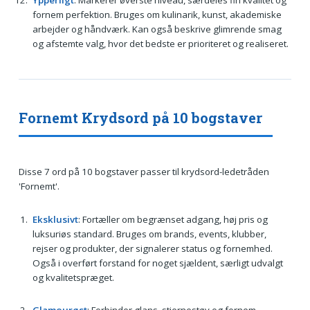
Ypperligt
: Markerer øverste niveau, særdeles fin kvalitet og
fornem perfektion. Bruges om kulinarik, kunst, akademiske
arbejder og håndværk. Kan også beskrive glimrende smag
og afstemte valg, hvor det bedste er prioriteret og realiseret.
Fornemt Krydsord på 10 bogstaver
Disse 7 ord på 10 bogstaver passer til krydsord-ledetråden
'Fornemt'.
Eksklusivt
: Fortæller om begrænset adgang, høj pris og
luksuriøs standard. Bruges om brands, events, klubber,
rejser og produkter, der signalerer status og fornemhed.
Også i overført forstand for noget sjældent, særligt udvalgt
og kvalitetspræget.