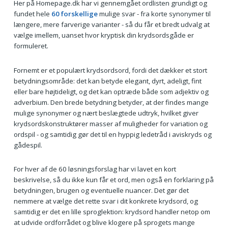
Her på Homepage.dk har vi gennemgået ordlisten grundigt og
fundet hele
60 forskellige
mulige svar - fra korte synonymer til
længere, mere farverige varianter - så du får et bredt udvalg at
vælge imellem, uanset hvor kryptisk din krydsordsgåde er
formuleret.
Fornemt er et populært krydsordsord, fordi det dækker et stort
betydningsområde: det kan betyde elegant, dyrt, adeligt, fint
eller bare højtideligt, og det kan optræde både som adjektiv og
adverbium. Den brede betydning betyder, at der findes mange
mulige synonymer og nært beslægtede udtryk, hvilket giver
krydsordskonstruktører masser af muligheder for variation og
ordspil - og samtidig gør det til en hyppig ledetråd i aviskryds og
gådespil.
For hver af de 60 løsningsforslag har vi lavet en kort
beskrivelse, så du ikke kun får et ord, men også en forklaring på
betydningen, brugen og eventuelle nuancer. Det gør det
nemmere at vælge det rette svar i dit konkrete krydsord, og
samtidig er det en lille sproglektion: krydsord handler netop om
at udvide ordforrådet og blive klogere på sprogets mange