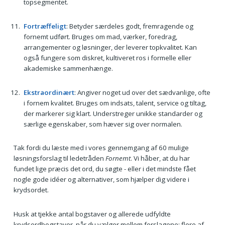
topsegmentet.
Fortræffeligt
: Betyder særdeles godt, fremragende og
fornemt udført. Bruges om mad, værker, foredrag,
arrangementer og løsninger, der leverer topkvalitet. Kan
også fungere som diskret, kultiveret ros i formelle eller
akademiske sammenhænge.
Ekstraordinært
: Angiver noget ud over det sædvanlige, ofte
i fornem kvalitet. Bruges om indsats, talent, service og tiltag,
der markerer sig klart. Understreger unikke standarder og
særlige egenskaber, som hæver sig over normalen.
Tak fordi du læste med i vores gennemgang af 60 mulige
løsningsforslag til ledetråden
Fornemt
. Vi håber, at du har
fundet lige præcis det ord, du søgte - eller i det mindste fået
nogle gode idéer og alternativer, som hjælper dig videre i
krydsordet.
Husk at tjekke antal bogstaver og allerede udfyldte
krydsordbogstaver, når du vælger mellem forslagene; flere af