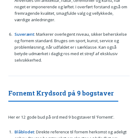
Anvendes om arkitektur, natur, ceremonier og kunst, når
noget er imponerende og løftet. I overført forstand også om
fremragende kvalitet, smagfulde valg og vellykkede,
værdige anledninger.
Suverænt
: Markerer overlegent niveau, sikker beherskelse
og fornem standard. Bruges om sport, kunst, service og
problemløsning, når udfaldet er i særklasse. Kan også
betyde udmærket i daglig ros med et strejf af eksklusiv
selvsikkerhed.
Fornemt Krydsord på 9 bogstaver
Her er 12 gode bud på ord med 9 bogstaver til 'Fornemt'.
Blåblodet
: Direkte reference til fornem herkomst og adeligt