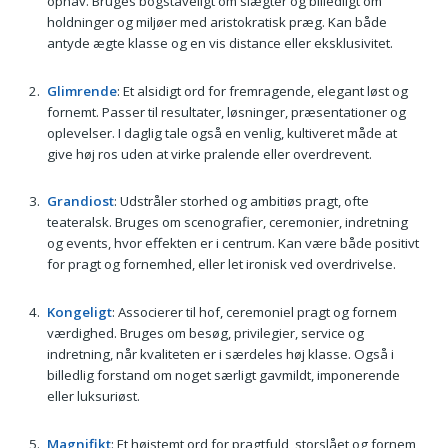
ophav. Bruges bogstaveligt om slægter og billedligt om
holdninger og miljøer med aristokratisk præg. Kan både
antyde ægte klasse og en vis distance eller eksklusivitet.
Glimrende
: Et alsidigt ord for fremragende, elegant løst og
fornemt. Passer til resultater, løsninger, præsentationer og
oplevelser. I daglig tale også en venlig, kultiveret måde at
give høj ros uden at virke pralende eller overdrevent.
Grandiost
: Udstråler storhed og ambitiøs pragt, ofte
teateralsk. Bruges om scenografier, ceremonier, indretning
og events, hvor effekten er i centrum. Kan være både positivt
for pragt og fornemhed, eller let ironisk ved overdrivelse.
Kongeligt
: Associerer til hof, ceremoniel pragt og fornem
værdighed. Bruges om besøg, privilegier, service og
indretning, når kvaliteten er i særdeles høj klasse. Også i
billedlig forstand om noget særligt gavmildt, imponerende
eller luksuriøst.
Magnifikt
: Et højstemt ord for pragtfuld, storslået og fornem