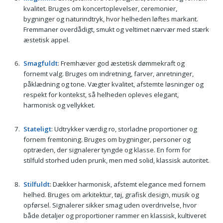
kvalitet. Bruges om koncertoplevelser, ceremonier,
bygninger og naturindtryk, hvor helheden løftes markant.
Fremmaner overdådigt, smukt og veltimet nærvær med stærk
æstetisk appel.
Smagfuldt
: Fremhæver god æstetisk dømmekraft og
fornemt valg. Bruges om indretning, farver, anretninger,
påklædning og tone. Vægter kvalitet, afstemte løsninger og
respekt for kontekst, så helheden opleves elegant,
harmonisk og vellykket.
Stateligt
: Udtrykker værdig ro, storladne proportioner og
fornem fremtoning. Bruges om bygninger, personer og
optræden, der signalerer tyngde og klasse. En form for
stilfuld storhed uden prunk, men med solid, klassisk autoritet.
Stilfuldt
: Dækker harmonisk, afstemt elegance med fornem
helhed. Bruges om arkitektur, tøj, grafisk design, musik og
opførsel. Signalerer sikker smag uden overdrivelse, hvor
både detaljer og proportioner rammer en klassisk, kultiveret