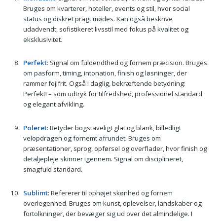
Bruges om kvarterer, hoteller, events og stil, hvor social
status og diskret pragt mødes. Kan også beskrive
udadvendt, sofistikeret livsstil med fokus på kvalitet og
eksklusivitet.
Perfekt
: Signal om fuldendthed og fornem præcision. Bruges
om pasform, timing, intonation, finish og løsninger, der
rammer fejlfrit. Også i daglig, bekræftende betydning:
Perfekt! – som udtryk for tilfredshed, professionel standard
og elegant afvikling.
Poleret
: Betyder bogstaveligt glat og blank, billedligt
velopdragen og fornemt afrundet. Bruges om
præsentationer, sprog, opførsel og overflader, hvor finish og
detaljepleje skinner igennem. Signal om disciplineret,
smagfuld standard.
Sublimt
: Refererer til ophøjet skønhed og fornem
overlegenhed. Bruges om kunst, oplevelser, landskaber og
fortolkninger, der bevæger sig ud over det almindelige. I