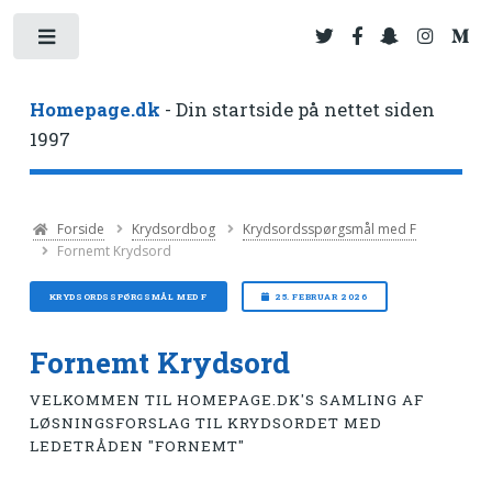
Toggle
Homepage.dk
- Din startside på nettet siden
1997
Forside
Krydsordbog
Krydsordsspørgsmål med F
Fornemt Krydsord
KRYDSORDSSPØRGSMÅL MED F
25. FEBRUAR 2026
Fornemt Krydsord
VELKOMMEN TIL HOMEPAGE.DK'S SAMLING AF
LØSNINGSFORSLAG TIL KRYDSORDET MED
LEDETRÅDEN "FORNEMT"