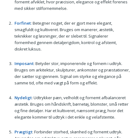
fornemt afviklet, hvor præcision, elegance og effekt forenes
med sikker stilfornemmelse.
Forfinet
: Betegner noget, der er gjort mere elegant,
smagfuldt og kultiveret. Bruges om manerer, æstetik,
teknikker og løsninger, der er slebet til. Signalerer
fornemhed gennem detaljerigdom, kontrol og afstemt,
diskret luksus.
Imposant
: Betyder stor, imponerende og fornem i udtryk.
Bruges om arkitektur, skulpturer, ankomster og præstationer,
der sætter sig igennem. Signal om styrke og elegance på
samme tid, ofte med vægt på form og effekt.
Nydeligt
: Udtrykker pæn, velholdt og fornemt afbalanceret
æstetik. Bruges om håndskrift, børnetøj, blomster, små retter
og fine detaljer. Har et kultiveret, nænsomt præg, hvor det
elegante kommer til udtryk i det enkle og velafstemte.
Prægtigt
: Forbinder storhed, skønhed og fornemt udtryk.