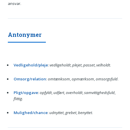
ansvar.
Antonymer
Vedligehold/pleje
:
vedligeholdt
,
plejet
,
passet
,
velholdt
.
Omsorg/relation
:
omtænksom
,
opmærksom
,
omsorgsfuld
.
Pligt/opgave
:
opfyldt
,
udført
,
overholdt
,
samvittighedsfuld
,
flittig
.
Mulighed/chance
:
udnyttet
,
grebet
,
benyttet
.