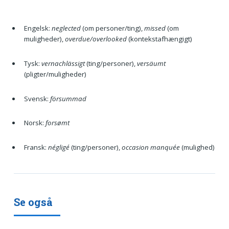
Engelsk:
neglected
(om personer/ting),
missed
(om
muligheder),
overdue/overlooked
(kontekstafhængigt)
Tysk:
vernachlässigt
(ting/personer),
versäumt
(pligter/muligheder)
Svensk:
försummad
Norsk:
forsømt
Fransk:
négligé
(ting/personer),
occasion manquée
(mulighed)
Se også