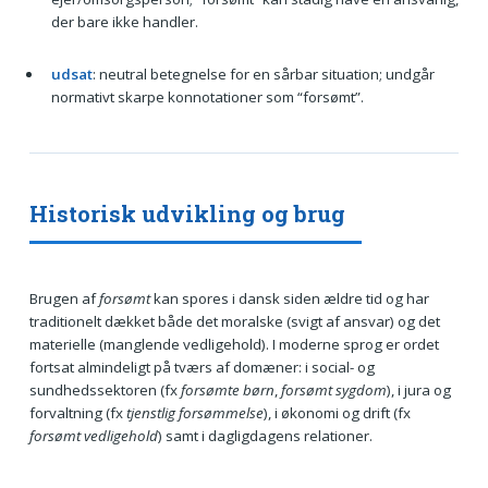
der bare ikke handler.
udsat
: neutral betegnelse for en sårbar situation; undgår
normativt skarpe konnotationer som “forsømt”.
Historisk udvikling og brug
Brugen af
forsømt
kan spores i dansk siden ældre tid og har
traditionelt dækket både det moralske (svigt af ansvar) og det
materielle (manglende vedligehold). I moderne sprog er ordet
fortsat almindeligt på tværs af domæner: i social- og
sundhedssektoren (fx
forsømte børn
,
forsømt sygdom
), i jura og
forvaltning (fx
tjenstlig forsømmelse
), i økonomi og drift (fx
forsømt vedligehold
) samt i dagligdagens relationer.