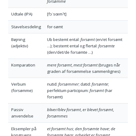
forsømme
Udtale (IPA)
[fɔˈsœmˀt]
Stavelsesdeling
for-sømt
Bøjning
Ub bestemt ental:
forsømt
(en/et forsømt
(adjektiv)
…); bestemt ental og flertal:
forsømte
(den/det/de forsømte …)
Komparation
mere forsømt
,
mest forsømt
(bruges når
graden af forsømmelse sammenlignes)
Verbum
nutid:
forsømmer
; datid:
forsømte
;
(forsømme)
perfektum participium:
forsømt
(har
forsømt)
Passiv
bliver/blev forsømt
,
er blevet forsømt
,
anvendelse
forsømmes
Eksempler på
et forsømt hus
;
den forsømte have
;
de
kongruens
forsømte børn
;
arbejdet er forsømt