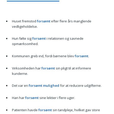
Huset fremstod
forsømt
efter flere års manglende
vedligeholdelse.
Hun følte sig
forsømt
i relationen og savnede
opmærksomhed.
Kommunen greb ind, fordi børnene blev
forsømt
.
Virksomheden har
forsømt
sin pligt til at informere
kunderne.
Det var en
forsømt mulighed
for at reducere udgifterne.
Han har
forsømt
sine lektier i flere uger.
Patienten havde
forsømt
sin tandpleje, hvilket gav store