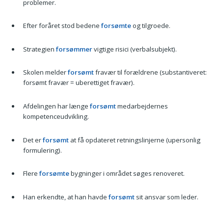
problemer.
Efter foråret stod bedene
forsømte
og tilgroede.
Strategien
forsømmer
vigtige risici (verbalsubjekt).
Skolen melder
forsømt
fravær til forældrene (substantiveret:
forsømt fravær = uberettiget fravær).
Afdelingen har længe
forsømt
medarbejdernes
kompetenceudvikling.
Det er
forsømt
at få opdateret retningslinjerne (upersonlig
formulering).
Flere
forsømte
bygninger i området søges renoveret.
Han erkendte, at han havde
forsømt
sit ansvar som leder.