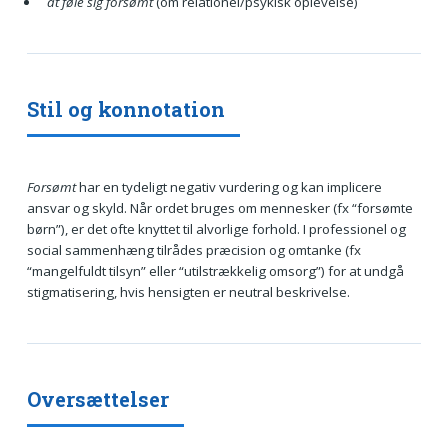
at føle sig forsømt
(om relationel/psykisk oplevelse)
Stil og konnotation
Forsømt
har en tydeligt negativ vurdering og kan implicere
ansvar og skyld. Når ordet bruges om mennesker (fx “forsømte
børn”), er det ofte knyttet til alvorlige forhold. I professionel og
social sammenhæng tilrådes præcision og omtanke (fx
“mangelfuldt tilsyn” eller “utilstrækkelig omsorg”) for at undgå
stigmatisering, hvis hensigten er neutral beskrivelse.
Oversættelser