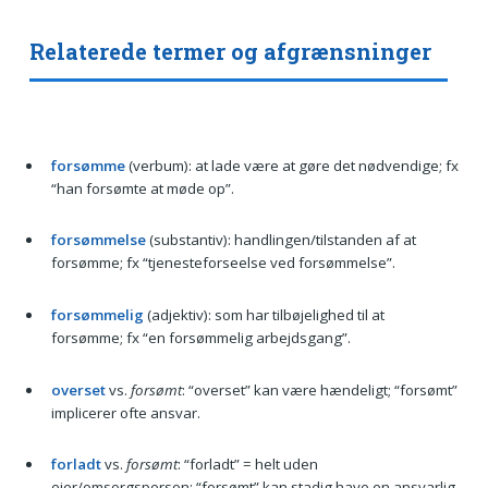
Relaterede termer og afgrænsninger
forsømme
(verbum): at lade være at gøre det nødvendige; fx
“han forsømte at møde op”.
forsømmelse
(substantiv): handlingen/tilstanden af at
forsømme; fx “tjenesteforseelse ved forsømmelse”.
forsømmelig
(adjektiv): som har tilbøjelighed til at
forsømme; fx “en forsømmelig arbejdsgang”.
overset
vs.
forsømt
: “overset” kan være hændeligt; “forsømt”
implicerer ofte ansvar.
forladt
vs.
forsømt
: “forladt” = helt uden
ejer/omsorgsperson; “forsømt” kan stadig have en ansvarlig,