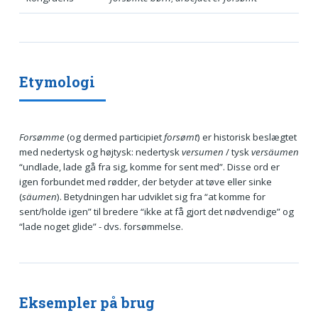
Etymologi
Forsømme
(og dermed participiet
forsømt
) er historisk beslægtet
med nedertysk og højtysk: nedertysk
versumen
/ tysk
versäumen
“undlade, lade gå fra sig, komme for sent med”. Disse ord er
igen forbundet med rødder, der betyder at tøve eller sinke
(
säumen
). Betydningen har udviklet sig fra “at komme for
sent/holde igen” til bredere “ikke at få gjort det nødvendige” og
“lade noget glide” - dvs. forsømmelse.
Eksempler på brug