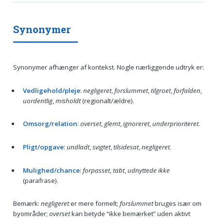
Synonymer
Synonymer afhænger af kontekst. Nogle nærliggende udtryk er:
Vedligehold/pleje
:
negligeret
,
forslummet
,
tilgroet
,
forfalden
,
uordentlig
,
misholdt
(regionalt/ældre).
Omsorg/relation
:
overset
,
glemt
,
ignoreret
,
underprioriteret
.
Pligt/opgave
:
undladt
,
svigtet
,
tilsidesat
,
negligeret
.
Mulighed/chance
:
forpasset
,
tabt
,
udnyttede ikke
(parafrase).
Bemærk:
negligeret
er mere formelt;
forslummet
bruges især om
byområder;
overset
kan betyde “ikke bemærket” uden aktivt