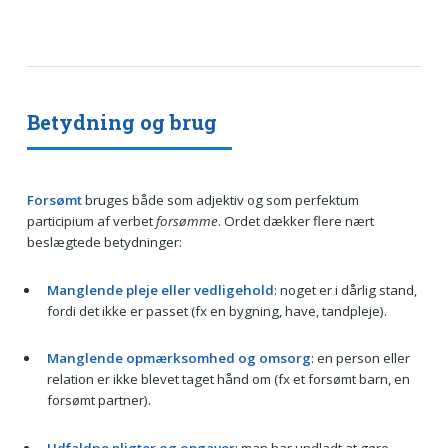
Betydning og brug
Forsømt
bruges både som adjektiv og som perfektum
participium af verbet
forsømme
. Ordet dækker flere nært
beslægtede betydninger:
Manglende pleje eller vedligehold
: noget er i dårlig stand,
fordi det ikke er passet (fx en bygning, have, tandpleje).
Manglende opmærksomhed og omsorg
: en person eller
relation er ikke blevet taget hånd om (fx et forsømt barn, en
forsømt partner).
Udfaldne pligter og opgaver
: man har undladt at gøre