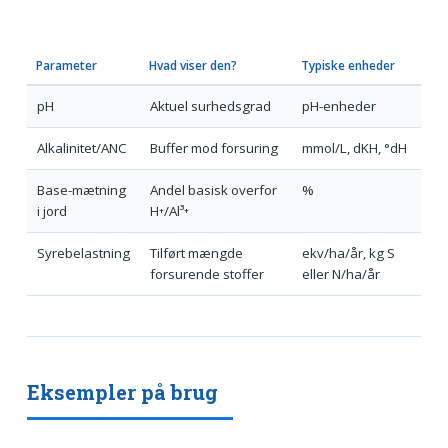
Parameter
Hvad viser den?
Typiske enheder
pH
Aktuel surhedsgrad
pH-enheder
Alkalinitet/ANC
Buffer mod forsuring
mmol/L, dKH, °dH
Base-mætning
Andel basisk overfor
%
i jord
H⁺/Al³⁺
Syrebelastning
Tilført mængde
ekv/ha/år, kg S
forsurende stoffer
eller N/ha/år
Eksempler på brug