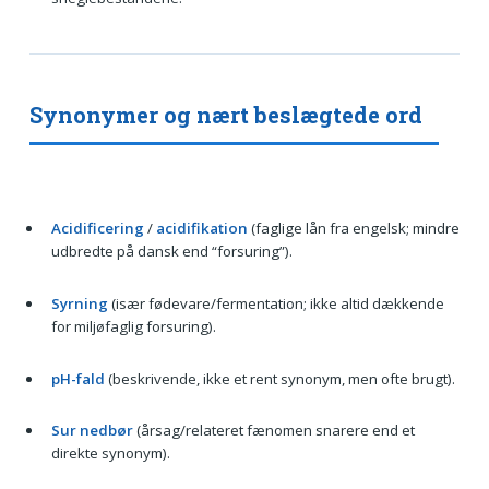
Synonymer og nært beslægtede ord
Acidificering
/
acidifikation
(faglige lån fra engelsk; mindre
udbredte på dansk end “forsuring”).
Syrning
(især fødevare/fermentation; ikke altid dækkende
for miljøfaglig forsuring).
pH-fald
(beskrivende, ikke et rent synonym, men ofte brugt).
Sur nedbør
(årsag/relateret fænomen snarere end et
direkte synonym).