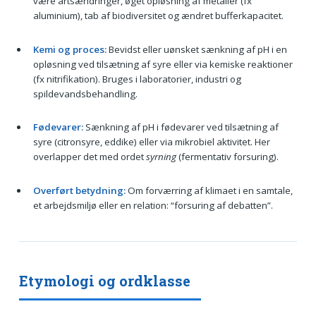
være artsændringer, øget opløsning af metaller (fx
aluminium), tab af biodiversitet og ændret bufferkapacitet.
Kemi og proces:
Bevidst eller uønsket sænkning af pH i en
opløsning ved tilsætning af syre eller via kemiske reaktioner
(fx nitrifikation). Bruges i laboratorier, industri og
spildevandsbehandling.
Fødevarer:
Sænkning af pH i fødevarer ved tilsætning af
syre (citronsyre, eddike) eller via mikrobiel aktivitet. Her
overlapper det med ordet
syrning
(fermentativ forsuring).
Overført betydning:
Om forværring af klimaet i en samtale,
et arbejdsmiljø eller en relation: “forsuring af debatten”.
Etymologi og ordklasse