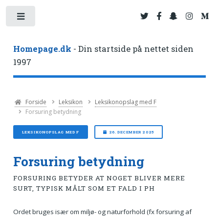
Toggle
Homepage.dk
- Din startside på nettet siden
1997
Forside
Leksikon
Leksikonopslag med F
Forsuring betydning
LEKSIKONOPSLAG MED F
26. DECEMBER 2025
Forsuring betydning
FORSURING BETYDER AT NOGET BLIVER MERE
SURT, TYPISK MÅLT SOM ET FALD I PH
Ordet bruges især om miljø- og naturforhold (fx forsuring af