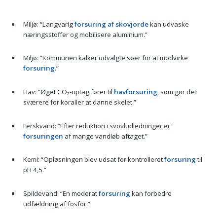
Miljø: “Langvarig
forsuring af skovjorde
kan udvaske
næringsstoffer og mobilisere aluminium.”
Miljø: “Kommunen kalker udvalgte søer for at modvirke
forsuring
.”
Hav: “Øget CO₂-optag fører til
havforsuring
, som gør det
sværere for koraller at danne skelet.”
Ferskvand: “Efter reduktion i svovludledninger er
forsuringen
af mange vandløb aftaget.”
Kemi: “Opløsningen blev udsat for kontrolleret
forsuring
til
pH 4,5.”
Spildevand: “En moderat
forsuring
kan forbedre
udfældning af fosfor.”