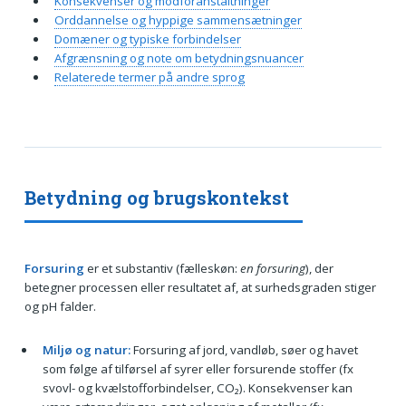
Konsekvenser og modforanstaltninger
Orddannelse og hyppige sammensætninger
Domæner og typiske forbindelser
Afgrænsning og note om betydningsnuancer
Relaterede termer på andre sprog
Betydning og brugskontekst
Forsuring
er et substantiv (fælleskøn:
en forsuring
), der
betegner processen eller resultatet af, at surhedsgraden stiger
og pH falder.
Miljø og natur:
Forsuring af jord, vandløb, søer og havet
som følge af tilførsel af syrer eller forsurende stoffer (fx
svovl- og kvælstofforbindelser, CO₂). Konsekvenser kan