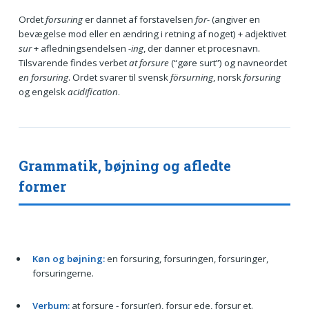
Ordet
forsuring
er dannet af forstavelsen
for-
(angiver en
bevægelse mod eller en ændring i retning af noget) + adjektivet
sur
+ afledningsendelsen
-ing
, der danner et procesnavn.
Tilsvarende findes verbet
at forsure
(“gøre surt”) og navneordet
en forsuring
. Ordet svarer til svensk
försurning
, norsk
forsuring
og engelsk
acidification
.
Grammatik, bøjning og afledte
former
Køn og bøjning:
en forsuring, forsuringen, forsuringer,
forsuringerne.
Verbum:
at forsure - forsur(er), forsur ede, forsur et.