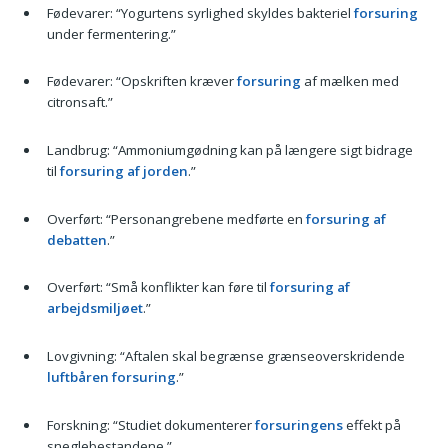
Fødevarer: “Yogurtens syrlighed skyldes bakteriel
forsuring
under fermentering.”
Fødevarer: “Opskriften kræver
forsuring
af mælken med
citronsaft.”
Landbrug: “Ammoniumgødning kan på længere sigt bidrage
til
forsuring af jorden
.”
Overført: “Personangrebene medførte en
forsuring af
debatten
.”
Overført: “Små konflikter kan føre til
forsuring af
arbejdsmiljøet
.”
Lovgivning: “Aftalen skal begrænse grænseoverskridende
luftbåren forsuring
.”
Forskning: “Studiet dokumenterer
forsuringens
effekt på
sneglebestandene.”