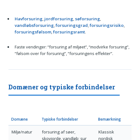
Havforsuring
,
jordforsuring
,
søforsuring
,
vandløbsforsuring
,
forsuringsgrad
,
forsuringsrisiko
,
forsuringsfølsom
,
forsuringsramt
.
Faste vendinger: “forsuring af miljøet”, “modvirke forsuring”,
“følsom over for forsuring”, “forsuringens effekter”.
Domæner og typiske forbindelser
Domæne
Typiske forbindelser
Bemærkning
Miljø/natur
forsuring af søer,
Klassisk
skovjorde, vandløb; sur
nordisk