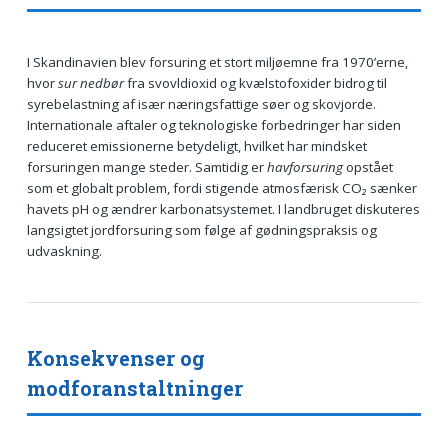
I Skandinavien blev forsuring et stort miljøemne fra 1970’erne,
hvor
sur nedbør
fra svovldioxid og kvælstofoxider bidrog til
syrebelastning af især næringsfattige søer og skovjorde.
Internationale aftaler og teknologiske forbedringer har siden
reduceret emissionerne betydeligt, hvilket har mindsket
forsuringen mange steder. Samtidig er
havforsuring
opstået
som et globalt problem, fordi stigende atmosfærisk CO₂ sænker
havets pH og ændrer karbonatsystemet. I landbruget diskuteres
langsigtet jordforsuring som følge af gødningspraksis og
udvaskning.
Konsekvenser og
modforanstaltninger