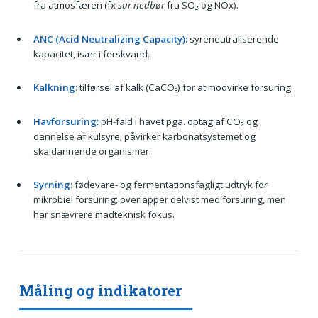
fra atmosfæren (fx
sur nedbør
fra SO₂ og NOx).
ANC (Acid Neutralizing Capacity):
syreneutraliserende
kapacitet, især i ferskvand.
Kalkning:
tilførsel af kalk (CaCO₃) for at modvirke forsuring.
Havforsuring:
pH-fald i havet pga. optag af CO₂ og
dannelse af kulsyre; påvirker karbonatsystemet og
skaldannende organismer.
Syrning:
fødevare- og fermentationsfagligt udtryk for
mikrobiel forsuring; overlapper delvist med forsuring, men
har snævrere madteknisk fokus.
Måling og indikatorer