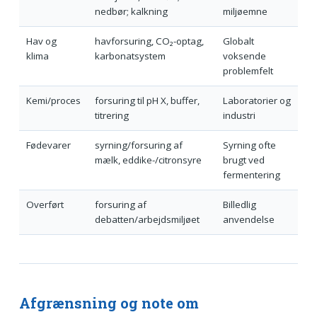
nedbør; kalkning
miljøemne
Hav og
havforsuring, CO₂-optag,
Globalt
klima
karbonatsystem
voksende
problemfelt
Kemi/proces
forsuring til pH X, buffer,
Laboratorier og
titrering
industri
Fødevarer
syrning/forsuring af
Syrning ofte
mælk, eddike-/citronsyre
brugt ved
fermentering
Overført
forsuring af
Billedlig
debatten/arbejdsmiljøet
anvendelse
Afgrænsning og note om