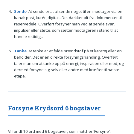
Sende
: At sende er at afsende noget til en modtager via en
kanal: post, kurér, digitalt. Det dækker alt fra dokumenter til
reservedele. Overført forsyner man ved at sende svar,
impulser eller støtte, som sætter modtageren i stand til at
handle rettidigt.
Tanke
: At tanke er at fylde brændstof på et køretøj eller en
beholder. Det er en direkte forsyningshandling. Overført
taler man om at tanke op på energi, inspiration eller mod, og
dermed forsyne sig selv eller andre med kræfter til næste
etape.
Forsyne Krydsord 6 bogstaver
Vi fandt 10 ord med 6 bogstaver, som matcher 'Forsyne'.