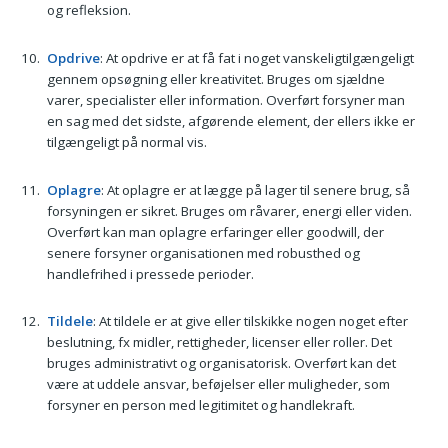
og refleksion.
Opdrive
: At opdrive er at få fat i noget vanskeligtilgængeligt
gennem opsøgning eller kreativitet. Bruges om sjældne
varer, specialister eller information. Overført forsyner man
en sag med det sidste, afgørende element, der ellers ikke er
tilgængeligt på normal vis.
Oplagre
: At oplagre er at lægge på lager til senere brug, så
forsyningen er sikret. Bruges om råvarer, energi eller viden.
Overført kan man oplagre erfaringer eller goodwill, der
senere forsyner organisationen med robusthed og
handlefrihed i pressede perioder.
Tildele
: At tildele er at give eller tilskikke nogen noget efter
beslutning, fx midler, rettigheder, licenser eller roller. Det
bruges administrativt og organisatorisk. Overført kan det
være at uddele ansvar, beføjelser eller muligheder, som
forsyner en person med legitimitet og handlekraft.