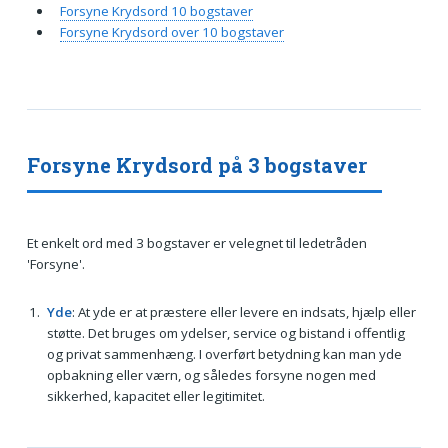
Forsyne Krydsord 10 bogstaver
Forsyne Krydsord over 10 bogstaver
Forsyne Krydsord på 3 bogstaver
Et enkelt ord med 3 bogstaver er velegnet til ledetråden
'Forsyne'.
Yde
: At yde er at præstere eller levere en indsats, hjælp eller
støtte. Det bruges om ydelser, service og bistand i offentlig
og privat sammenhæng. I overført betydning kan man yde
opbakning eller værn, og således forsyne nogen med
sikkerhed, kapacitet eller legitimitet.