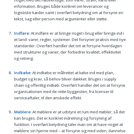
noget med det nødvendige, som varer, strøm, vand eller
information. Bruges både konkret om leverancer og
logistiske kæder samt i overført betydning om at forsyne en
tekst, sag eller person med argumenter eller støtte.
Indføre
: At indføre er at bringe noget i brug eller bringe ind i
et land: varer, regler, systemer. Det forsyner praksis med nye
standarder. Overført handler det om at forsyne hverdagen
med strukturer og vaner, der forbedrer kvalitet, effektivitet
og retning.
Indkøbe
: At indkøbe er målrettet at købe ind med plan,
budget og krav, så behov bliver dækket. Bruges i supply
chain og offentlig indkøb. Overført handler det om at forsyne
organisationen med de rette byggesten, fra licenser til
serviceaftaler, til den ønskede effekt.
Møblere
: At møblere er at udstyre et rum med møbler, så det
kan bruges. Det er konkret indretning og forsyning af
funktion. I overført betydning taler man om at have noget at
møblere sin hjerne med – at forsyne sig med viden, dannelse