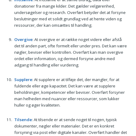
donationer fra mange kilder. Det gælder velgørenhed,
undersøgelser og research. Overført betyder det at forsyne
beslutninger med et solidt grundlag ved at hente viden og
ressourcer, der kan omsættes til handling.
Overgive
: At overgive er at række noget videre eller afstå
det til anden part, ofte formelt eller under pres. Det kan være
nøgler, beviser eller kontrollen. Overført kan man overgive
ordet eller information, og dermed forsyne andre med
adgang til handling eller vurdering.
Supplere
: At supplere er at tilføje det, der mangler, for at
fuldende eller øge kapacitet. Det kan være at supplere
beholdninger, kompetencer eller beviser. Overført forsyner
man helheden med nuancer eller ressourcer, som lukker
huller og øger kvaliteten.
Tilsende
: At tilsende er at sende noget til nogen, typisk
dokumenter, nøgler eller materialer. Det er en konkret
forsyning via post eller digitale kanaler. Overført handler det