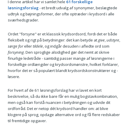
I denne artikel har vi samlet hele
61 forskellige
løsningsforslag
- et bredt udvalg af synonymer, beslægtede
udtryk og bøjningsformer, der ofte optræder i krydsord i alle
sværhedsgrader.
Ordet "forsyne" er et klassisk krydsordsord, fordi det er både
fleksibelt og rigt på betydninger: det kan betyde at
give
,
udstyre
,
sørge for
eller
tildele
, og indgår desuden i afledte ord som
forsyning
. Den sproglige alsidighed gør det nemt at skrive
finurlige ledetråde - samtidig passer mange af løsningerne i
forskellige ordlængder og krydsordsmønstre, hvilket forklarer,
hvorfor det er så populært blandt krydsordskonstruktører og -
løsere.
For hvert af de 61 løsningsforslag har vi lavet en kort
beskrivelse, så du ikke bare får en mulig bogstavkombination,
men også kan forstå nuancen i betydningen og udvide dit
ordforråd. Det er netop dét krydsord handler om: at blive
klogere på sprog, opdage alternative ord og få flere redskaber
til fremtidige opgaver.