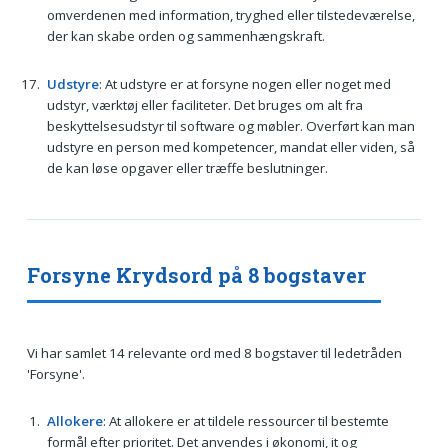
omverdenen med information, tryghed eller tilstedeværelse,
der kan skabe orden og sammenhængskraft.
Udstyre
: At udstyre er at forsyne nogen eller noget med
udstyr, værktøj eller faciliteter. Det bruges om alt fra
beskyttelsesudstyr til software og møbler. Overført kan man
udstyre en person med kompetencer, mandat eller viden, så
de kan løse opgaver eller træffe beslutninger.
Forsyne Krydsord på 8 bogstaver
Vi har samlet 14 relevante ord med 8 bogstaver til ledetråden
'Forsyne'.
Allokere
: At allokere er at tildele ressourcer til bestemte
formål efter prioritet. Det anvendes i økonomi, it og