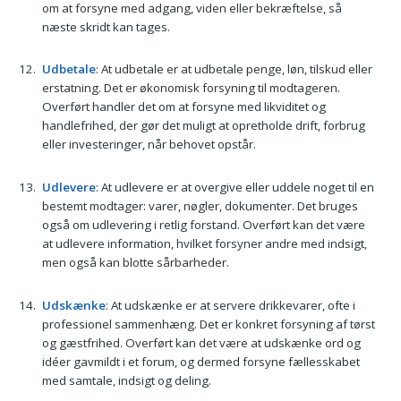
om at forsyne med adgang, viden eller bekræftelse, så
næste skridt kan tages.
Udbetale
: At udbetale er at udbetale penge, løn, tilskud eller
erstatning. Det er økonomisk forsyning til modtageren.
Overført handler det om at forsyne med likviditet og
handlefrihed, der gør det muligt at opretholde drift, forbrug
eller investeringer, når behovet opstår.
Udlevere
: At udlevere er at overgive eller uddele noget til en
bestemt modtager: varer, nøgler, dokumenter. Det bruges
også om udlevering i retlig forstand. Overført kan det være
at udlevere information, hvilket forsyner andre med indsigt,
men også kan blotte sårbarheder.
Udskænke
: At udskænke er at servere drikkevarer, ofte i
professionel sammenhæng. Det er konkret forsyning af tørst
og gæstfrihed. Overført kan det være at udskænke ord og
idéer gavmildt i et forum, og dermed forsyne fællesskabet
med samtale, indsigt og deling.