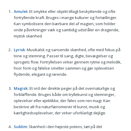
Amulet
: Et smykke eller objekt tillagt beskyttende og ofte
fortryllende kraft. Bruges i mange kulturer og fortællinger.
Kan symbolisere den bærbare del af magien, som holder
onde påvirkninger væk og samtidig udstråler en dragende,
mytisk skønhed.
Lyrisk
: Musikalsk og sansende skønhed, ofte med fokus på
tone og stemning. Passer til sang, digte, bevægelser og
sprogets flow. Fortryllelsen virker gennem rytme og melodik,
hvor form og følelse smelter sammen og gør oplevelsen
flydende, elegant og rørende.
Magisk
: Et ord der direkte peger på det overnaturlige og
forbløffende. Bruges både om tryllekunst og stemninger,
oplevelser eller øjeblikke, der føles som ren magi. Kan
beskrive alt fra naturfænomener til kunst, musik og
kærlighedsoplevelser, der virker uforklarligt dejlige.
Sublim
: Skønhed i den højeste potens, tæt på det