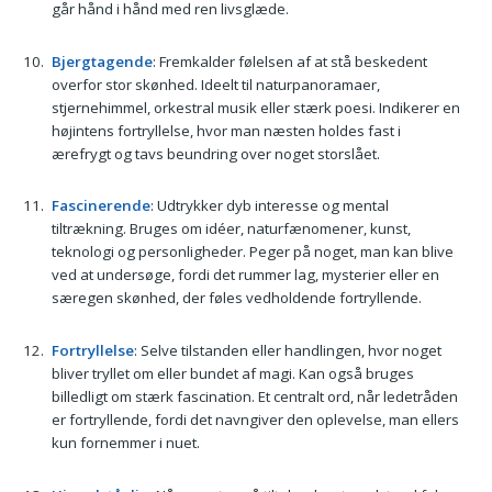
går hånd i hånd med ren livsglæde.
Bjergtagende
: Fremkalder følelsen af at stå beskedent
overfor stor skønhed. Ideelt til naturpanoramaer,
stjernehimmel, orkestral musik eller stærk poesi. Indikerer en
højintens fortryllelse, hvor man næsten holdes fast i
ærefrygt og tavs beundring over noget storslået.
Fascinerende
: Udtrykker dyb interesse og mental
tiltrækning. Bruges om idéer, naturfænomener, kunst,
teknologi og personligheder. Peger på noget, man kan blive
ved at undersøge, fordi det rummer lag, mysterier eller en
særegen skønhed, der føles vedholdende fortryllende.
Fortryllelse
: Selve tilstanden eller handlingen, hvor noget
bliver tryllet om eller bundet af magi. Kan også bruges
billedligt om stærk fascination. Et centralt ord, når ledetråden
er fortryllende, fordi det navngiver den oplevelse, man ellers
kun fornemmer i nuet.