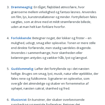
Drømmeagtig
: En tåget, fløjlsblød atmosfære, hvor
grænserne mellem virkelighed og fantasi løsnes. Anvendes
om film, lys, kunstinstallationer og minder. Fortryllelsen føles
vægtløs, som at drive med et mildt strømførende billede,
uden at man helt kan forklare hvorfor.
Forlokkende
: Betegner noget, der lokker og frister – en
mulighed, udsigt, smag eller oplevelse. Tonen er mere stille
end direkte forførende, men stadig særdeles dragende.
Anvendes i sammenhænge, hvor skønheden eller
belønningen antydes og vækker håb, lyst og længsel.
Guddommelig
: Løfter det fortryllende op i det næsten
hellige. Bruges om smag, lyst, musik, natur eller øjeblikke, der
føles rene og fuldkomne. Signalerer en oplevelse, som
overgår det almindelige og skaber en fornemmelse af
ophøjet, næsten sakral, skønhed og fred.
Illusionist
: En kunstner, der skaber overbevisende
synsbedrag og mentale forførelser. Betoner det