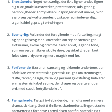
Enestående
: Noget helt særligt, der ikke ligner andet. Egner
sig til originale kunstværker, præstationer, udsigter og
personligheder. Fortryllelsen udspringer af det unikke, hvor
særpræg og kvalitet mødes og skaber et mindeværdigt,
uigenkaldeligt præg i erindringen.
Eventyrlig
: Forbinder det fortryllende med fortælling, magi
og opdagelsesglæde. Anvendes om rejser, stemninger,
slotsruiner, skove og drømme. Giver en let, legende tone,
som om verden åbner skjulte døre, og virkeligheden kort
føles større, dybere og mere magisk end før.
Forførende
: Bærer en sanselig og lokkende undertone, der
både kan være æstetisk og erotisk. Bruges om stemninger,
dufte, farver, design, musik og personlig udstråling. Indikerer
en næsten risikabel sødme, der drager og overtaler uden
ord, med subtil, fortryllende kraft.
Fængslende
: Tæt på tryllebindende, men ofte med en mere
dramatisk klang. Godt til thrillere, skæbnefortællinger, stærke
portrætter og foredrag. Fortryllelsen opstår i spænding og