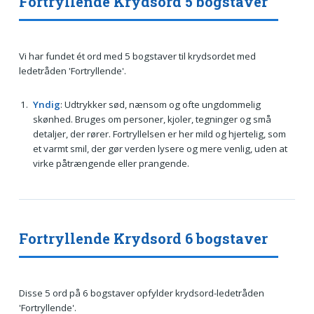
Fortryllende Krydsord 5 bogstaver
Vi har fundet ét ord med 5 bogstaver til krydsordet med
ledetråden 'Fortryllende'.
Yndig
: Udtrykker sød, nænsom og ofte ungdommelig
skønhed. Bruges om personer, kjoler, tegninger og små
detaljer, der rører. Fortryllelsen er her mild og hjertelig, som
et varmt smil, der gør verden lysere og mere venlig, uden at
virke påtrængende eller prangende.
Fortryllende Krydsord 6 bogstaver
Disse 5 ord på 6 bogstaver opfylder krydsord-ledetråden
'Fortryllende'.