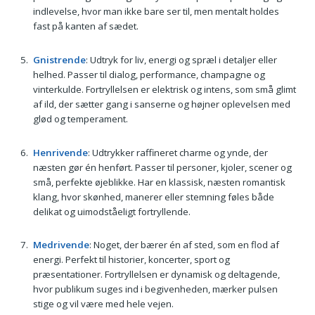
indlevelse, hvor man ikke bare ser til, men mentalt holdes
fast på kanten af sædet.
Gnistrende
: Udtryk for liv, energi og spræl i detaljer eller
helhed. Passer til dialog, performance, champagne og
vinterkulde. Fortryllelsen er elektrisk og intens, som små glimt
af ild, der sætter gang i sanserne og højner oplevelsen med
glød og temperament.
Henrivende
: Udtrykker raffineret charme og ynde, der
næsten gør én henført. Passer til personer, kjoler, scener og
små, perfekte øjeblikke. Har en klassisk, næsten romantisk
klang, hvor skønhed, manerer eller stemning føles både
delikat og uimodståeligt fortryllende.
Medrivende
: Noget, der bærer én af sted, som en flod af
energi. Perfekt til historier, koncerter, sport og
præsentationer. Fortryllelsen er dynamisk og deltagende,
hvor publikum suges ind i begivenheden, mærker pulsen
stige og vil være med hele vejen.