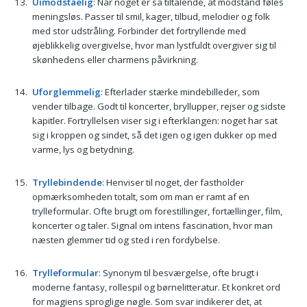
Uimodståelig
: Når noget er så tiltalende, at modstand føles
meningsløs. Passer til smil, kager, tilbud, melodier og folk
med stor udstråling. Forbinder det fortryllende med
øjeblikkelig overgivelse, hvor man lystfuldt overgiver sig til
skønhedens eller charmens påvirkning.
Uforglemmelig
: Efterlader stærke mindebilleder, som
vender tilbage. Godt til koncerter, bryllupper, rejser og sidste
kapitler. Fortryllelsen viser sig i efterklangen: noget har sat
sig i kroppen og sindet, så det igen og igen dukker op med
varme, lys og betydning.
Tryllebindende
: Henviser til noget, der fastholder
opmærksomheden totalt, som om man er ramt af en
trylleformular. Ofte brugt om forestillinger, fortællinger, film,
koncerter og taler. Signal om intens fascination, hvor man
næsten glemmer tid og sted i ren fordybelse.
Trylleformular
: Synonym til besværgelse, ofte brugt i
moderne fantasy, rollespil og børnelitteratur. Et konkret ord
for magiens sproglige nøgle. Som svar indikerer det, at