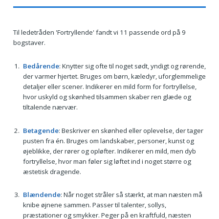
Til ledetråden 'Fortryllende' fandt vi 11 passende ord på 9
bogstaver.
Bedårende
: Knytter sig ofte til noget sødt, yndigt og rørende,
der varmer hjertet. Bruges om børn, kæledyr, uforglemmelige
detaljer eller scener. Indikerer en mild form for fortryllelse,
hvor uskyld og skønhed tilsammen skaber ren glæde og
tiltalende nærvær.
Betagende
: Beskriver en skønhed eller oplevelse, der tager
pusten fra én. Bruges om landskaber, personer, kunst og
øjeblikke, der rører og opløfter. Indikerer en mild, men dyb
fortryllelse, hvor man føler sig løftet ind i noget større og
æstetisk dragende.
Blændende
: Når noget stråler så stærkt, at man næsten må
knibe øjnene sammen. Passer til talenter, sollys,
præstationer og smykker. Peger på en kraftfuld, næsten