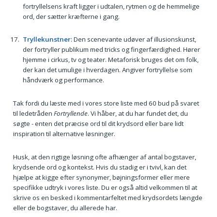
fortryllelsens kraft ligger i udtalen, rytmen og de hemmelige
ord, der sætter kræfterne i gang.
Tryllekunstner
: Den scenevante udøver af illusionskunst,
der fortryller publikum med tricks og fingerfærdighed. Hører
hjemme i cirkus, tv og teater. Metaforisk bruges det om folk,
der kan det umulige i hverdagen. Angiver fortryllelse som
håndværk og performance.
Tak fordi du læste med i vores store liste med 60 bud på svaret
til ledetråden
Fortryllende
. Vi håber, at du har fundet det, du
søgte - enten det præcise ord til dit krydsord eller bare lidt
inspiration til alternative løsninger.
Husk, at den rigtige løsning ofte afhænger af antal bogstaver,
krydsende ord og kontekst. Hvis du stadig er i tvivl, kan det
hjælpe at kigge efter synonymer, bøjningsformer eller mere
specifikke udtryk i vores liste. Du er også altid velkommen til at
skrive os en besked i kommentarfeltet med krydsordets længde
eller de bogstaver, du allerede har.