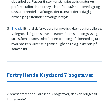
ubegribelige. Passer til stor kunst, majestætisk natur og
perfekte udførelser. Fortryllelsen fremstår som ærefrygt og
tavs anerkendelse af noget, der transcenderer daglig
erfaring og efterlader et varigt indtryk.
Trolsk
: Et nordisk farvet ord for mystisk, dæmpet fortryllelse.
Velegnet til tågede skove, moseområder, skumringslys og
stillestående søer. Udstråler en blanding af skønhed og uro,
hvor naturen virker ældgammel, gådefuld og lokkende på
samme tid.
Fortryllende Krydsord 7 bogstaver
Vi præsenterer her 5 ord med 7 bogstaver, der kan bruges til
'Fortryllende'.