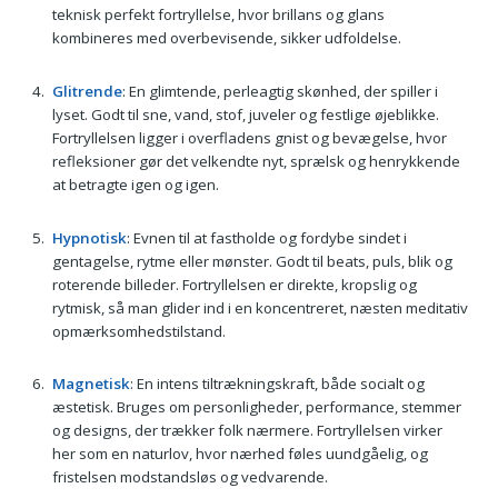
teknisk perfekt fortryllelse, hvor brillans og glans
kombineres med overbevisende, sikker udfoldelse.
Glitrende
: En glimtende, perleagtig skønhed, der spiller i
lyset. Godt til sne, vand, stof, juveler og festlige øjeblikke.
Fortryllelsen ligger i overfladens gnist og bevægelse, hvor
refleksioner gør det velkendte nyt, sprælsk og henrykkende
at betragte igen og igen.
Hypnotisk
: Evnen til at fastholde og fordybe sindet i
gentagelse, rytme eller mønster. Godt til beats, puls, blik og
roterende billeder. Fortryllelsen er direkte, kropslig og
rytmisk, så man glider ind i en koncentreret, næsten meditativ
opmærksomhedstilstand.
Magnetisk
: En intens tiltrækningskraft, både socialt og
æstetisk. Bruges om personligheder, performance, stemmer
og designs, der trækker folk nærmere. Fortryllelsen virker
her som en naturlov, hvor nærhed føles uundgåelig, og
fristelsen modstandsløs og vedvarende.