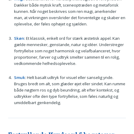
Dækker både mytisk kraft, sceneoptræden og metaforisk
kunnen. Når noget beskrives som ren magi, anerkender
man, at virkningen overskrider det forventelige og skaber en
oplevelse, der føles ophøjet og sjælden.
Skøn
: Et klassisk, enkelt ord for stærk æstetisk appel. Kan
gælde mennesker, genstande, natur og idéer. Understreger
fortryllelse som noget harmonisk og velafbalanceret, hvor
proportioner, farver og udtryk smelter sammen til en rolig,
vedkommende helhedsoplevelse.
Smuk
: Helt basalt udtryk for visuel eller sanselig ynde.
Bruges bredt om alt, som glæder øjet eller sindet. Kan rumme
både nøgtern ros og dyb beundring, alt efter kontekst, og
udtrykker ofte den type fortryllelse, som føles naturlig og
umiddelbart genkendelig.