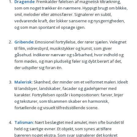
Dragende
: Fremkalder følelsen af magnetisk tiltrækning,
som om noget trækker én nærmere. Hyppigt brugt om blikke,
smil, melodier eller atmosfærer. Signalerer en subtil,
vedvarende kraft, der lokker sanserne og nysgerrigheden,
og som man spontant vil opsøge igen.
Gribende
: Emosionel fortryllelse, der rører sjælen. Velegnet
til film, vidnesbyrd, musikstykker og kunst, som giver
gåsehud. Indikerer nærvær og sårbarhed, hvor indhold og
form mødes, og man pludselig føler sig dybt berørt af det,
der udspiller sig foran én.
Malerisk
: Skønhed, der minder om et velformet maleri. Ideelt
til landsbyer, landskaber, facader og gadehjørner med
karakter. Fortryllelsen opstår i kompositionen: farver, linjer
og teksturer, som tilsammen skaber en harmonisk,
fortællende og visuelt tilfredsstillende scene.
Talisman
: Nært beslægtet med amulet, men ofte bundet til
held og særlige evner. Et objekt, som synes at tilføre
bæreren noget ekstra. Som svar signalerer det konkret