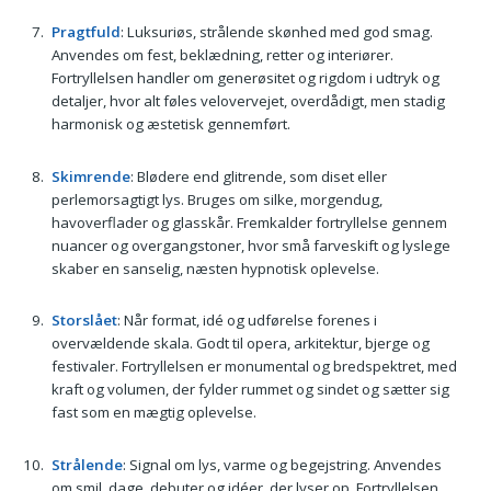
Pragtfuld
: Luksuriøs, strålende skønhed med god smag.
Anvendes om fest, beklædning, retter og interiører.
Fortryllelsen handler om generøsitet og rigdom i udtryk og
detaljer, hvor alt føles velovervejet, overdådigt, men stadig
harmonisk og æstetisk gennemført.
Skimrende
: Blødere end glitrende, som diset eller
perlemorsagtigt lys. Bruges om silke, morgendug,
havoverflader og glasskår. Fremkalder fortryllelse gennem
nuancer og overgangstoner, hvor små farveskift og lyslege
skaber en sanselig, næsten hypnotisk oplevelse.
Storslået
: Når format, idé og udførelse forenes i
overvældende skala. Godt til opera, arkitektur, bjerge og
festivaler. Fortryllelsen er monumental og bredspektret, med
kraft og volumen, der fylder rummet og sindet og sætter sig
fast som en mægtig oplevelse.
Strålende
: Signal om lys, varme og begejstring. Anvendes
om smil, dage, debuter og idéer, der lyser op. Fortryllelsen