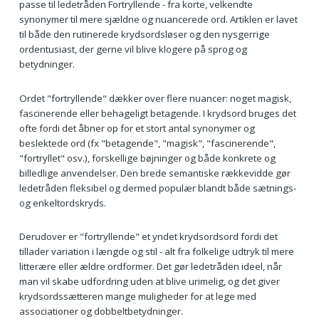
passe til ledetråden Fortryllende - fra korte, velkendte
synonymer til mere sjældne og nuancerede ord. Artiklen er lavet
til både den rutinerede krydsordsløser og den nysgerrige
ordentusiast, der gerne vil blive klogere på sprog og
betydninger.
Ordet "fortryllende" dækker over flere nuancer: noget magisk,
fascinerende eller behageligt betagende. I krydsord bruges det
ofte fordi det åbner op for et stort antal synonymer og
beslektede ord (fx "betagende", "magisk", "fascinerende",
"fortryllet" osv.), forskellige bøjninger og både konkrete og
billedlige anvendelser. Den brede semantiske rækkevidde gør
ledetråden fleksibel og dermed populær blandt både sætnings-
og enkeltordskryds.
Derudover er "fortryllende" et yndet krydsordsord fordi det
tillader variation i længde og stil - alt fra folkelige udtryk til mere
litterære eller ældre ordformer. Det gør ledetråden ideel, når
man vil skabe udfordring uden at blive urimelig, og det giver
krydsordssætteren mange muligheder for at lege med
associationer og dobbeltbetydninger.