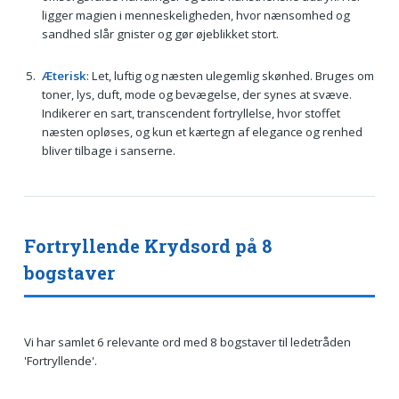
ligger magien i menneskeligheden, hvor nænsomhed og
sandhed slår gnister og gør øjeblikket stort.
Æterisk
: Let, luftig og næsten ulegemlig skønhed. Bruges om
toner, lys, duft, mode og bevægelse, der synes at svæve.
Indikerer en sart, transcendent fortryllelse, hvor stoffet
næsten opløses, og kun et kærtegn af elegance og renhed
bliver tilbage i sanserne.
Fortryllende Krydsord på 8
bogstaver
Vi har samlet 6 relevante ord med 8 bogstaver til ledetråden
'Fortryllende'.