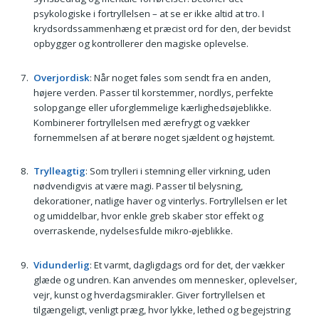
psykologiske i fortryllelsen – at se er ikke altid at tro. I
krydsordssammenhæng et præcist ord for den, der bevidst
opbygger og kontrollerer den magiske oplevelse.
Overjordisk
: Når noget føles som sendt fra en anden,
højere verden. Passer til korstemmer, nordlys, perfekte
solopgange eller uforglemmelige kærlighedsøjeblikke.
Kombinerer fortryllelsen med ærefrygt og vækker
fornemmelsen af at berøre noget sjældent og højstemt.
Trylleagtig
: Som trylleri i stemning eller virkning, uden
nødvendigvis at være magi. Passer til belysning,
dekorationer, natlige haver og vinterlys. Fortryllelsen er let
og umiddelbar, hvor enkle greb skaber stor effekt og
overraskende, nydelsesfulde mikro-øjeblikke.
Vidunderlig
: Et varmt, dagligdags ord for det, der vækker
glæde og undren. Kan anvendes om mennesker, oplevelser,
vejr, kunst og hverdagsmirakler. Giver fortryllelsen et
tilgængeligt, venligt præg, hvor lykke, lethed og begejstring