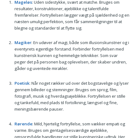
Mageløs
: Uden sidestykke, svært at matche. Bruges om
resultater, konstruktioner, øjeblikke og talentfulde
fremførelser. Fortryllelsen lægger vægt på sjældenhed og en
næsten umulig perfektion, som får sammenligninger til at
blegne og standarder til at flytte sig.
Magiker
: En udøver af magi, både som illusionskunstner og i
eventyrets egentlige forstand. Forbinder fortryllelsen med
kunstnerisk kunnen og hemmelige teknikker. Som svar
peger det på personen bag oplevelsen, der skaber undren,
gåder og uventede mirakler.
Poetisk
: Når noget rækker ud over det bogstavelige og lyser
gennem billeder og stemninger. Bruges om sprog, film,
fotografi, musik og hverdagsøjeblikke. Fortryllelsen er stille
og tankefuld, med plads til fortolkning, længsel og fine,
meningsbærende pauser.
Rørende
: Mild, hjertelig fortryllelse, som vækker empati og
varme. Bruges om gentagelsesværdige øjeblikke,
omsorgsfulde handlinger og stille kunstneriske udtryk. Her