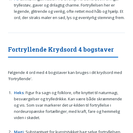
tryllestøv, gaver og drilagtig charme. Fortryllelsen her er
legende, glitrende og venlig, ofte rettet mod håb og hjælp. Et
ord, der straks maler en sød, lys og eventyrlig stemning frem.
Fortryllende Krydsord 4 bogstaver
Følgende 4 ord med 4 bogstaver kan bruges i dit krydsord med
'Fortryllende'.
Heks
: Figur fra sagn og folklore, ofte knyttet til naturmagi,
besværgelser og trylledrikke. Kan være både skræmmende
og vis. Som svar markerer det ur-kilden til fortryllelse i
nordeuropæiske fortællinger, med kraft, fare og hemmelig
viden i skødet.
Magi
: Substantivet for kunststykket bag selve fortryllelsen.