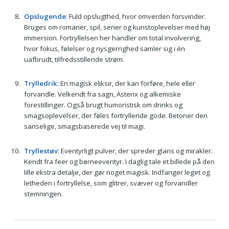
Opslugende
: Fuld opslugthed, hvor omverden forsvinder.
Bruges om romaner, spil, serier og kunstoplevelser med høj
immersion. Fortryllelsen her handler om total involvering,
hvor fokus, følelser og nysgerrighed samler sig i én
uafbrudt, tilfredsstillende strøm.
Trylledrik
: En magisk eliksir, der kan forføre, hele eller
forvandle. Velkendt fra sagn, Asterix og alkemiske
forestillinger. Også brugt humoristisk om drinks og
smagsoplevelser, der føles fortryllende gode. Betoner den
sanselige, smagsbaserede vej til magi.
Tryllestøv
: Eventyrligt pulver, der spreder glans og mirakler.
Kendt fra feer og børneeventyr. I daglig tale et billede på den
lille ekstra detalje, der gør noget magisk. Indfanger leget og
letheden i fortryllelse, som glitrer, svæver og forvandler
stemningen.