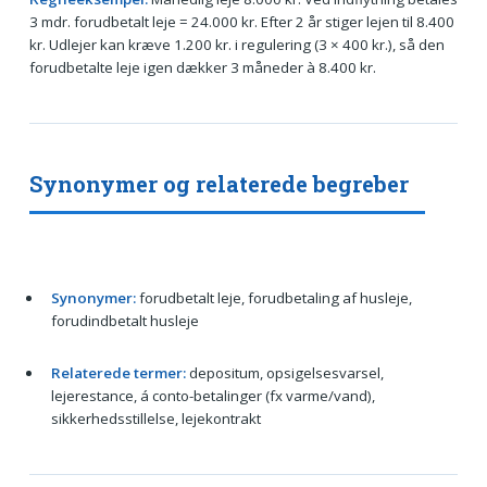
3 mdr. forudbetalt leje = 24.000 kr. Efter 2 år stiger lejen til 8.400
kr. Udlejer kan kræve 1.200 kr. i regulering (3 × 400 kr.), så den
forudbetalte leje igen dækker 3 måneder à 8.400 kr.
Synonymer og relaterede begreber
Synonymer:
forudbetalt leje, forudbetaling af husleje,
forudindbetalt husleje
Relaterede termer:
depositum, opsigelsesvarsel,
lejerestance, á conto-betalinger (fx varme/vand),
sikkerhedsstillelse, lejekontrakt