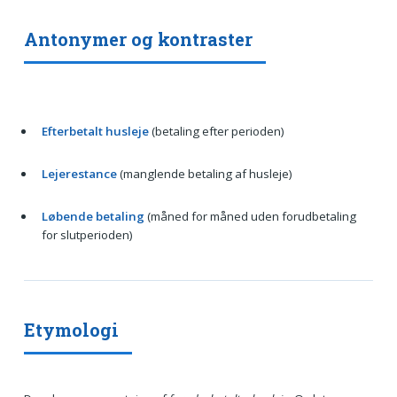
Antonymer og kontraster
Efterbetalt husleje
(betaling efter perioden)
Lejerestance
(manglende betaling af husleje)
Løbende betaling
(måned for måned uden forudbetaling
for slutperioden)
Etymologi