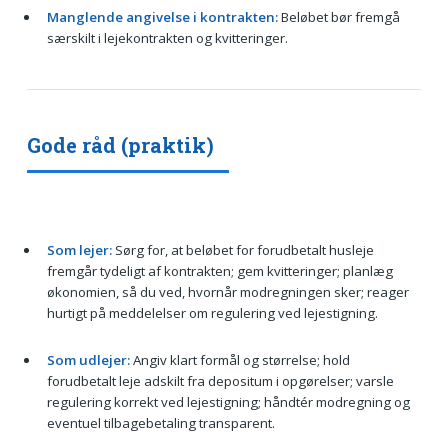
Manglende angivelse i kontrakten:
Beløbet bør fremgå
særskilt i lejekontrakten og kvitteringer.
Gode råd (praktik)
Som lejer:
Sørg for, at beløbet for forudbetalt husleje
fremgår tydeligt af kontrakten; gem kvitteringer; planlæg
økonomien, så du ved, hvornår modregningen sker; reager
hurtigt på meddelelser om regulering ved lejestigning.
Som udlejer:
Angiv klart formål og størrelse; hold
forudbetalt leje adskilt fra depositum i opgørelser; varsle
regulering korrekt ved lejestigning; håndtér modregning og
eventuel tilbagebetaling transparent.