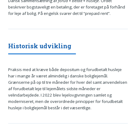
Dansk sammensætning af
forud
+
betalt
+
husleje
. Ordet
beskriver bogstaveligt en betaling, der er foretaget på forhånd
for leje af bolig. På engelsk svarer det til “prepaid rent”.
Historisk udvikling
Praksis med at kræve både depositum og forudbetalt husleje
har i mange år været almindelig i danske boliglejemål.
Grænserne på op til tre måneder for hver del samt anvendelsen
af forudbetalt leje til lejemålets sidste måneder er
velindarbejdede. I 2022 blev lejelovgivningen samlet og
moderniseret, men de overordnede principper for forudbetalt
husleje i boliglejemål består i det væsentlige.