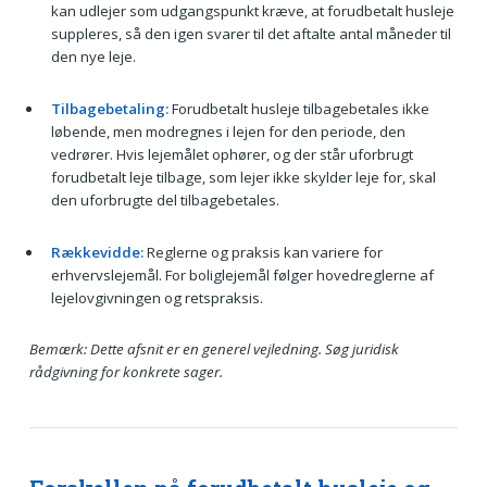
kan udlejer som udgangspunkt kræve, at forudbetalt husleje
suppleres, så den igen svarer til det aftalte antal måneder til
den nye leje.
Tilbagebetaling:
Forudbetalt husleje tilbagebetales ikke
løbende, men modregnes i lejen for den periode, den
vedrører. Hvis lejemålet ophører, og der står uforbrugt
forudbetalt leje tilbage, som lejer ikke skylder leje for, skal
den uforbrugte del tilbagebetales.
Rækkevidde:
Reglerne og praksis kan variere for
erhvervslejemål. For boliglejemål følger hovedreglerne af
lejelovgivningen og retspraksis.
Bemærk: Dette afsnit er en generel vejledning. Søg juridisk
rådgivning for konkrete sager.