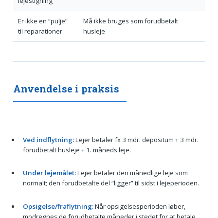
lejestigning
Er ikke en “pulje”
Må ikke bruges som forudbetalt
til reparationer
husleje
Anvendelse i praksis
Ved indflytning:
Lejer betaler fx 3 mdr. depositum + 3 mdr.
forudbetalt husleje + 1. måneds leje.
Under lejemålet:
Lejer betaler den månedlige leje som
normalt; den forudbetalte del “ligger” til sidst i lejeperioden.
Opsigelse/fraflytning:
Når opsigelsesperioden løber,
modregnes de forudbetalte måneder i stedet for at betale