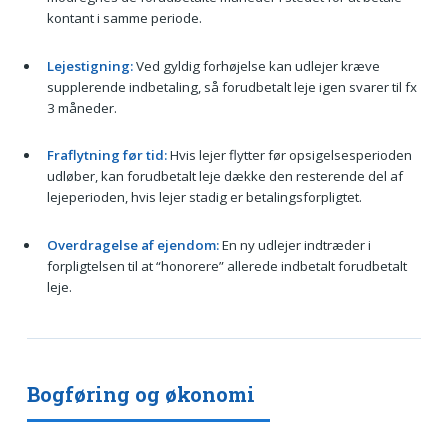
kontant i samme periode.
Lejestigning:
Ved gyldig forhøjelse kan udlejer kræve
supplerende indbetaling, så forudbetalt leje igen svarer til fx
3 måneder.
Fraflytning før tid:
Hvis lejer flytter før opsigelsesperioden
udløber, kan forudbetalt leje dække den resterende del af
lejeperioden, hvis lejer stadig er betalingsforpligtet.
Overdragelse af ejendom:
En ny udlejer indtræder i
forpligtelsen til at “honorere” allerede indbetalt forudbetalt
leje.
Bogføring og økonomi