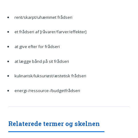
rent/skarpt/uhæmmet frådseri
et frådseri af [råvarer/farver/effekter]
at give efter for frådseri
at lægge bånd på sit frådseri
kulinarisk/luksuriøst/æstetisk frådseri
energi-/ressource-/budgetfrådseri
Relaterede termer og skelnen