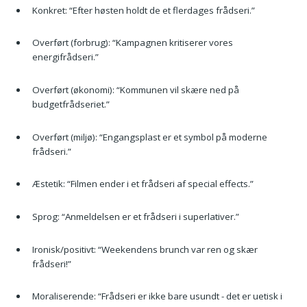
Konkret: “Efter høsten holdt de et fler­dages frådseri.”
Overført (forbrug): “Kampagnen kritiserer vores
energifrådseri.”
Overført (økonomi): “Kommunen vil skære ned på
budgetfrådseriet.”
Overført (miljø): “Engangsplast er et symbol på moderne
frådseri.”
Æstetik: “Filmen ender i et frådseri af special effects.”
Sprog: “Anmeldelsen er et frådseri i superlativer.”
Ironisk/positivt: “Weekendens brunch var ren og skær
frådseri!”
Moraliserende: “Frådseri er ikke bare usundt - det er uetisk i