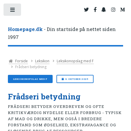
Toggle
Homepage.dk
- Din startside på nettet siden
1997
Forside
Leksikon
Leksikonopslag med F
Frådseri betydning
LEKSIKONOPSLAG MED F
6. OKTOBER 2025
Frådseri betydning
FRÅDSERI BETYDER OVERDREVEN OG OFTE
KRITIKVÆRDIG NYDELSE ELLER FORBRUG - TYPISK
AF MAD OG DRIKKE, MEN OGSÅ I BREDERE
FORSTAND SOM ØDSELHED, EKSTRAVAGANCE OG