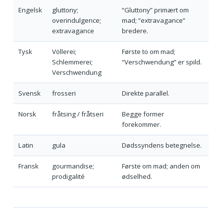
Engelsk
gluttony;
“Gluttony” primært om
overindulgence;
mad; “extravagance”
extravagance
bredere.
Tysk
Völlerei;
Første to om mad;
Schlemmerei;
“Verschwendung” er spild.
Verschwendung
Svensk
frosseri
Direkte parallel.
Norsk
fråtsing / fråtseri
Begge former
forekommer.
Latin
gula
Dødssyndens betegnelse.
Fransk
gourmandise;
Første om mad; anden om
prodigalité
ødselhed.