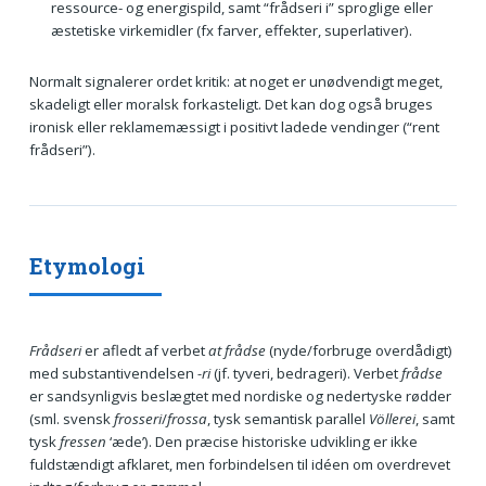
ressource- og energispild, samt “frådseri i” sproglige eller
æstetiske virkemidler (fx farver, effekter, superlativer).
Normalt signalerer ordet kritik: at noget er unødvendigt meget,
skadeligt eller moralsk forkasteligt. Det kan dog også bruges
ironisk eller reklamemæssigt i positivt ladede vendinger (“rent
frådseri”).
Etymologi
Frådseri
er afledt af verbet
at frådse
(nyde/forbruge overdådigt)
med substantivendelsen
-ri
(jf. tyveri, bedrageri). Verbet
frådse
er sandsynligvis beslægtet med nordiske og nedertyske rødder
(sml. svensk
frosseri
/
frossa
, tysk semantisk parallel
Völlerei
, samt
tysk
fressen
‘æde’). Den præcise historiske udvikling er ikke
fuldstændigt afklaret, men forbindelsen til idéen om overdrevet