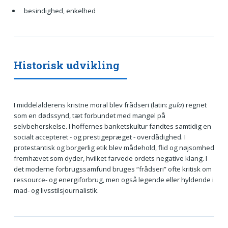
besindighed, enkelhed
Historisk udvikling
I middelalderens kristne moral blev frådseri (latin:
gula
) regnet
som en dødssynd, tæt forbundet med mangel på
selvbeherskelse. I hoffernes banketskultur fandtes samtidig en
socialt accepteret - og prestigepræget - overdådighed. I
protestantisk og borgerlig etik blev mådehold, flid og nøjsomhed
fremhævet som dyder, hvilket farvede ordets negative klang. I
det moderne forbrugssamfund bruges “frådseri” ofte kritisk om
ressource- og energiforbrug, men også legende eller hyldende i
mad- og livsstilsjournalistik.