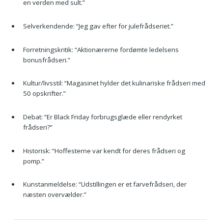
en verden med sult.”
Selverkendende: “Jeg gav efter for julefrådseriet.”
Forretningskritik: “Aktionærerne fordømte ledelsens
bonusfrådseri.”
Kultur/livsstil: “Magasinet hylder det kulinariske frådseri med
50 opskrifter.”
Debat: “Er Black Friday forbrugsglæde eller rendyrket
frådseri?”
Historisk: “Hoffesterne var kendt for deres frådseri og
pomp.”
Kunstanmeldelse: “Udstillingen er et farvefrådseri, der
næsten overvælder.”