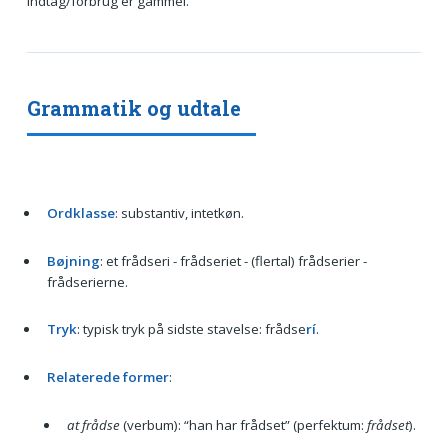
indtag/forbrug er gammel.
Grammatik og udtale
Ordklasse
: substantiv, intetkøn.
Bøjning
: et frådseri - frådseriet - (flertal) frådserier -
frådserierne.
Tryk
: typisk tryk på sidste stavelse: frådse
rí
.
Relaterede former
:
at frådse
(verbum): “han har frådset” (perfektum:
frådset
).