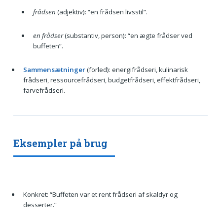
frådsen
(adjektiv): “en frådsen livsstil”.
en frådser
(substantiv, person): “en ægte frådser ved
buffeten”.
Sammensætninger
(forled): energifrådseri, kulinarisk
frådseri, ressourcefrådseri, budgetfrådseri, effektfrådseri,
farvefrådseri.
Eksempler på brug
Konkret: “Buffeten var et rent frådseri af skaldyr og
desserter.”