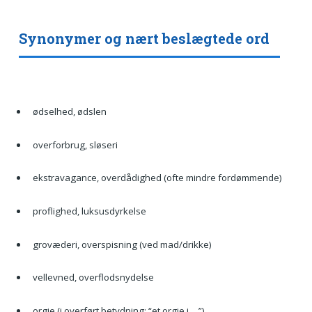
Synonymer og nært beslægtede ord
ødselhed, ødslen
overforbrug, sløseri
ekstravagance, overdådighed (ofte mindre fordømmende)
proflighed, luksusdyrkelse
grovæderi, overspisning (ved mad/drikke)
vellevned, overflodsnydelse
orgie (i overført betydning: “et orgie i …”)