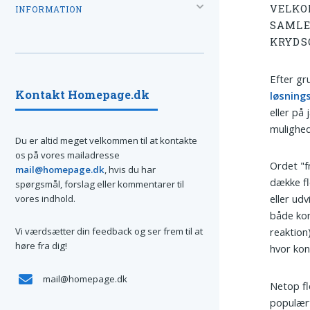
VELKO
INFORMATION
SAMLE
KRYDS
Efter gr
Kontakt Homepage.dk
løsning
eller på 
mulighed
Du er altid meget velkommen til at kontakte
os på vores mailadresse
Ordet "f
mail@homepage.dk
, hvis du har
dække fl
spørgsmål, forslag eller kommentarer til
eller ud
vores indhold.
både kon
Vi værdsætter din feedback og ser frem til at
reaktion)
høre fra dig!
hvor kon
mail@homepage.dk
Netop fle
populært