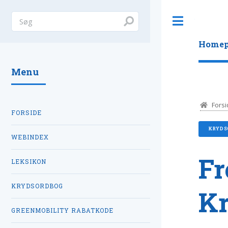
Toggle
Homep
Menu
Forsi
FORSIDE
KRYDS
WEBINDEX
Fr
LEKSIKON
KRYDSORDBOG
K
GREENMOBILITY RABATKODE