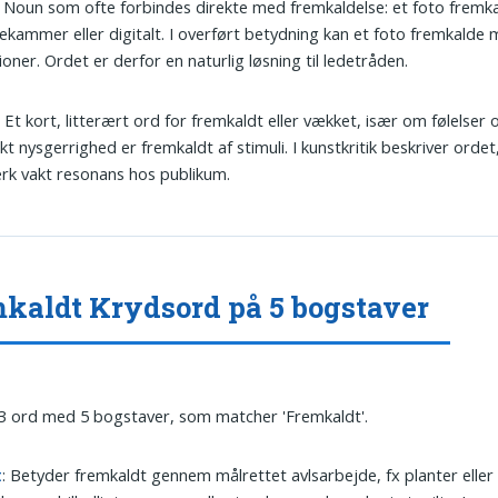
: Noun som ofte forbindes direkte med fremkaldelse: et foto fremka
kammer eller digitalt. I overført betydning kan et foto fremkalde m
ioner. Ordet er derfor en naturlig løsning til ledetråden.
: Et kort, litterært ord for fremkaldt eller vækket, især om følelser 
kt nysgerrighed er fremkaldt af stimuli. I kunstkritik beskriver orde
rk vakt resonans hos publikum.
kaldt Krydsord på 5 bogstaver
 3 ord med 5 bogstaver, som matcher 'Fremkaldt'.
t
: Betyder fremkaldt gennem målrettet avlsarbejde, fx planter eller