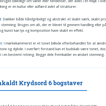
bruges billedligt om vaner eller tendenser, der avles i et miljø. I ove
ning er en kultur eller adfærd avlet af strukturer.
t
: Dækker både håndgribeligt og abstrakt: et skabt værk, skabt pro
 stemning. Bruges om alt, der er blevet til gennem handling eller påv
og kunst kan lys og komposition have skabt en effekt.
t
: I mørkekammeret er et tonet billede efterbehandlet for at ændr
tone og dybde. I overført forstand kan et budskab være tonet, dvs.
t i en bestemt retning. Begge dele fremkalder en ønsket stemning.
kaldt Krydsord 6 bogstaver
ord på 6 bogstaver passer til krydsord-ledetråden 'Fremkaldt'.