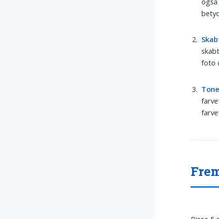
også 
betyd
Skab
skabt
foto 
Tone
farve
farve
Frem
Disse 5 