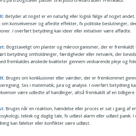
dt
: Betyder at noget er en naturlig eller logisk følge af noget andet.
 om konsekvenser og afledte effekter, fx politiske beslutninger, de
ioner. I overført betydning kan ideer eller initiativer være affødte.
et
: Bogstaveligt om planter og mikroorganismer, der er fremkaldt ti
ørt betydning omholdninger, færdigheder eller netværk, der bevids
d fremkaldes ønskede kvaliteter gennem vedvarende pleje og fok
dt
: Bruges om konklusioner eller værdier, der er fremkommet genn
 beregning. Ses i matematik, jura og analyse. I overført betydning k
kvenser være udledte af handlinger, altså fremkaldt af en tidligere
st
: Bruges når en reaktion, hændelse eller proces er sat i gang af en
 psykologi, teknik og daglig tale, fx udløst alarm eller udløst panik. I
ning kan følelser eller konflikter være udløst.