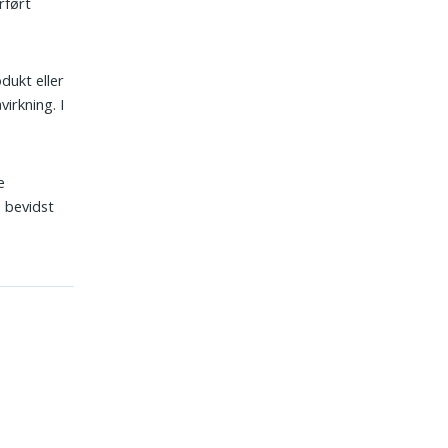
rført
dukt eller
irkning. I
e
 bevidst