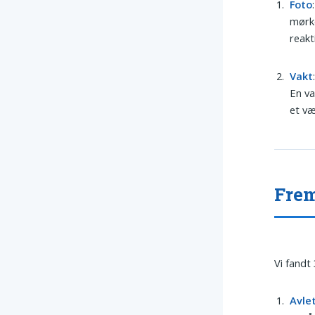
Foto
mørke
reakt
Vakt
En va
et væ
Frem
Vi fandt
Avle