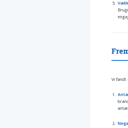
Væk
Bruge
engag
Frem
Vi fandt
Ant
brand
antæn
Nega