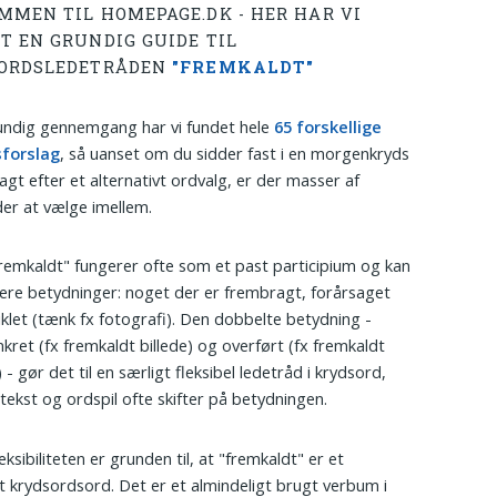
MMEN TIL HOMEPAGE.DK - HER HAR VI
T EN GRUNDIG GUIDE TIL
ORDSLEDETRÅDEN
"FREMKALDT"
undig gennemgang har vi fundet hele
65 forskellige
sforslag
, så uanset om du sidder fast i en morgenkryds
jagt efter et alternativt ordvalg, er der masser af
er at vælge imellem.
remkaldt" fungerer ofte som et past participium og kan
ere betydninger: noget der er frembragt, forårsaget
viklet (tænk fx fotografi). Den dobbelte betydning -
kret (fx fremkaldt billede) og overført (fx fremkaldt
 - gør det til en særligt fleksibel ledetråd i krydsord,
tekst og ordspil ofte skifter på betydningen.
ksibiliteten er grunden til, at "fremkaldt" er et
 krydsordsord. Det er et almindeligt brugt verbum i