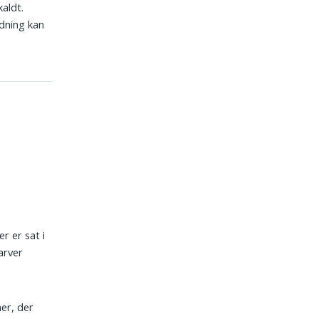
aldt.
ydning kan
er er sat i
arver
er, der