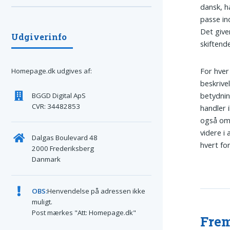
dansk, h
passe in
Det give
Udgiverinfo
skiftend
For hver
Homepage.dk udgives af:
beskrive
betydnin
BGGD Digital ApS
CVR: 34482853
handler 
også om 
videre i 
Dalgas Boulevard 48
hvert for
2000 Frederiksberg
Danmark
OBS:
Henvendelse på adressen ikke
muligt.
Post mærkes "Att: Homepage.dk"
Frem