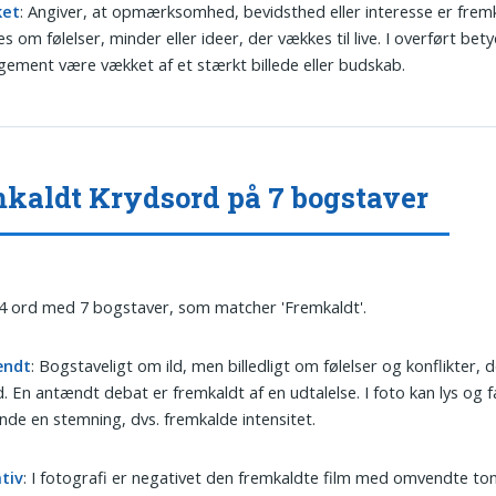
ket
: Angiver, at opmærksomhed, bevidsthed eller interesse er fremk
s om følelser, minder eller ideer, der vækkes til live. I overført bet
ement være vækket af et stærkt billede eller budskab.
kaldt Krydsord på 7 bogstaver
 4 ord med 7 bogstaver, som matcher 'Fremkaldt'.
ændt
: Bogstaveligt om ild, men billedligt om følelser og konflikter, d
. En antændt debat er fremkaldt af en udtalelse. I foto kan lys og f
de en stemning, dvs. fremkalde intensitet.
tiv
: I fotografi er negativet den fremkaldte film med omvendte ton