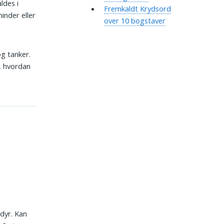
ldes i
Fremkaldt Krydsord
inder eller
over 10 bogstaver
og tanker.
t, hvordan
 dyr. Kan