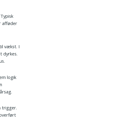
 Typisk
r afføder
l vækst. I
t dyrkes.
us.
em logik
an
 årsag.
 trigger.
 overført