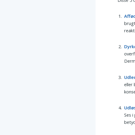
Affø
brugt
reakt
Dyrk
overf
Derme
Udle
eller
konse
Udlø
Ses i
betyd