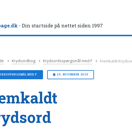
age.dk
- Din startside på nettet siden 1997
de
Krydsordbog
Krydsordsspørgsmål med F
Fremkaldt Krydso
ORDSSPØRGSMÅL MED F
25. NOVEMBER 2025
emkaldt
rydsord