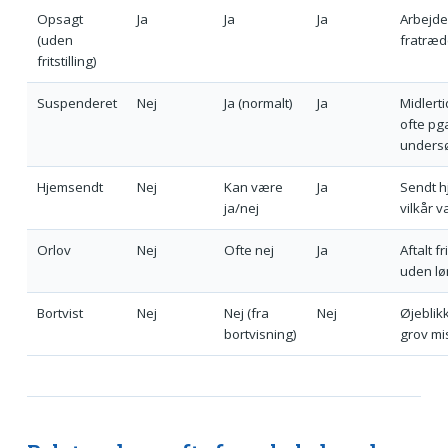
Opsagt
Ja
Ja
Ja
Arbejder
(uden
fratræd
fritstilling)
Suspenderet
Nej
Ja (normalt)
Ja
Midlerti
ofte pg
unders
Hjemsendt
Nej
Kan være
Ja
Sendt hj
ja/nej
vilkår v
Orlov
Nej
Ofte nej
Ja
Aftalt f
uden lø
Bortvist
Nej
Nej (fra
Nej
Øjeblik
bortvisning)
grov mi