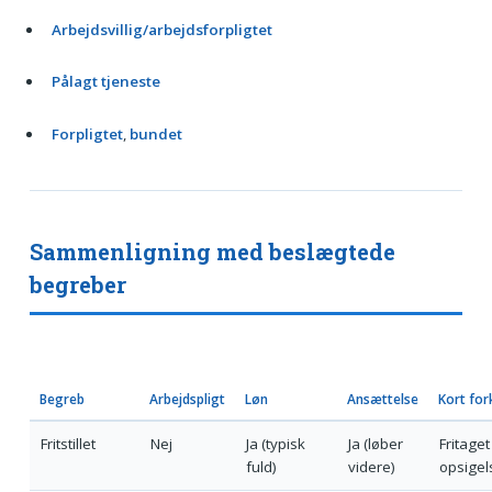
Arbejdsvillig/arbejdsforpligtet
Pålagt tjeneste
Forpligtet
,
bundet
Sammenligning med beslægtede
begreber
Begreb
Arbejdspligt
Løn
Ansættelse
Kort for
Fritstillet
Nej
Ja (typisk
Ja (løber
Fritaget
fuld)
videre)
opsigel