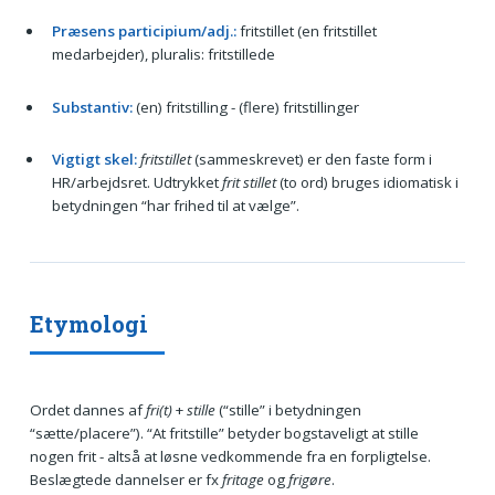
Præsens participium/adj.:
fritstillet (en fritstillet
medarbejder), pluralis: fritstillede
Substantiv:
(en) fritstilling - (flere) fritstillinger
Vigtigt skel:
fritstillet
(sammeskrevet) er den faste form i
HR/arbejdsret. Udtrykket
frit stillet
(to ord) bruges idiomatisk i
betydningen “har frihed til at vælge”.
Etymologi
Ordet dannes af
fri(t)
+
stille
(“stille” i betydningen
“sætte/placere”). “At fritstille” betyder bogstaveligt at stille
nogen frit - altså at løsne vedkommende fra en forpligtelse.
Beslægtede dannelser er fx
fritage
og
frigøre
.