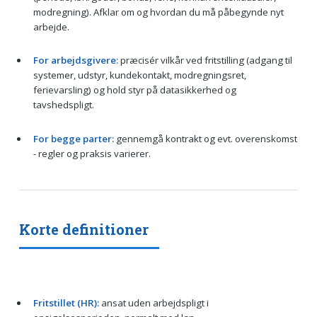
modregning). Afklar om og hvordan du må påbegynde nyt
arbejde.
For arbejdsgivere:
præcisér vilkår ved fritstilling (adgang til
systemer, udstyr, kundekontakt, modregningsret,
ferievarsling) og hold styr på datasikkerhed og
tavshedspligt.
For begge parter:
gennemgå kontrakt og evt. overenskomst
- regler og praksis varierer.
Korte definitioner
Fritstillet (HR):
ansat uden arbejdspligt i