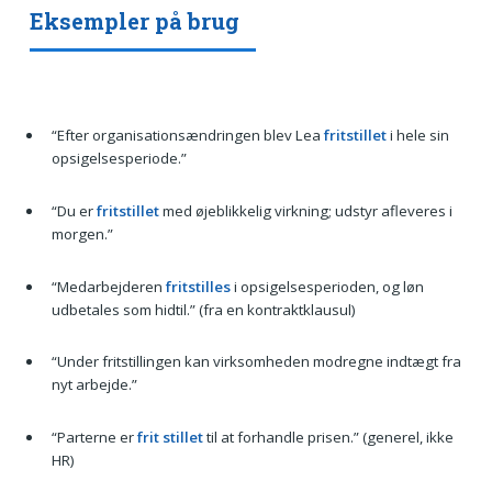
Eksempler på brug
“Efter organisationsændringen blev Lea
fritstillet
i hele sin
opsigelsesperiode.”
“Du er
fritstillet
med øjeblikkelig virkning; udstyr afleveres i
morgen.”
“Medarbejderen
fritstilles
i opsigelsesperioden, og løn
udbetales som hidtil.” (fra en kontraktklausul)
“Under fritstillingen kan virksomheden modregne indtægt fra
nyt arbejde.”
“Parterne er
frit stillet
til at forhandle prisen.” (generel, ikke
HR)