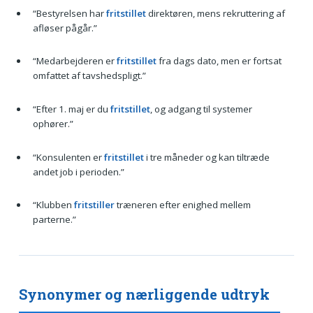
“Bestyrelsen har
fritstillet
direktøren, mens rekruttering af
afløser pågår.”
“Medarbejderen er
fritstillet
fra dags dato, men er fortsat
omfattet af tavshedspligt.”
“Efter 1. maj er du
fritstillet
, og adgang til systemer
ophører.”
“Konsulenten er
fritstillet
i tre måneder og kan tiltræde
andet job i perioden.”
“Klubben
fritstiller
træneren efter enighed mellem
parterne.”
Synonymer og nærliggende udtryk