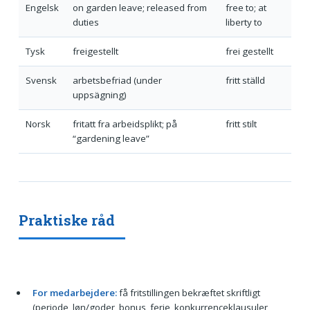
Engelsk
on garden leave; released from
free to; at
duties
liberty to
Tysk
freigestellt
frei gestellt
Svensk
arbetsbefriad (under
fritt ställd
uppsägning)
Norsk
fritatt fra arbeidsplikt; på
fritt stilt
“gardening leave”
Praktiske råd
For medarbejdere:
få fritstillingen bekræftet skriftligt
(periode, løn/goder, bonus, ferie, konkurrenceklausuler,