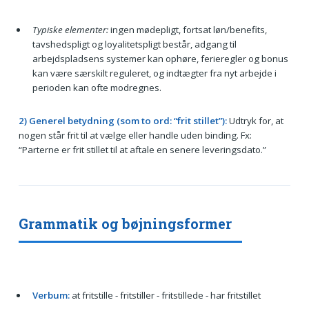
Typiske elementer:
ingen mødepligt, fortsat løn/benefits,
tavshedspligt og loyalitetspligt består, adgang til
arbejdspladsens systemer kan ophøre, ferieregler og bonus
kan være særskilt reguleret, og indtægter fra nyt arbejde i
perioden kan ofte modregnes.
2) Generel betydning (som to ord: “frit stillet”):
Udtryk for, at
nogen står frit til at vælge eller handle uden binding. Fx:
“Parterne er frit stillet til at aftale en senere leveringsdato.”
Grammatik og bøjningsformer
Verbum:
at fritstille - fritstiller - fritstillede - har fritstillet