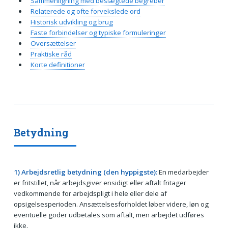
Sammenligning med beslægtede begreber
Relaterede og ofte forvekslede ord
Historisk udvikling og brug
Faste forbindelser og typiske formuleringer
Oversættelser
Praktiske råd
Korte definitioner
Betydning
1) Arbejdsretlig betydning (den hyppigste):
En medarbejder
er fritstillet, når arbejdsgiver ensidigt eller aftalt fritager
vedkommende for arbejdspligt i hele eller dele af
opsigelsesperioden. Ansættelsesforholdet løber videre, løn og
eventuelle goder udbetales som aftalt, men arbejdet udføres
ikke.