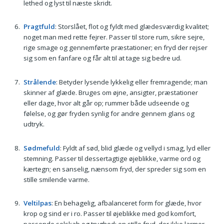
lethed og lyst til næste skridt.
Pragtfuld
: Storslået, flot og fyldt med glædesværdig kvalitet;
noget man med rette fejrer. Passer til store rum, sikre sejre,
rige smage og gennemførte præstationer; en fryd der rejser
sig som en fanfare og får alt til at tage sig bedre ud.
Strålende
: Betyder lysende lykkelig eller fremragende; man
skinner af glæde. Bruges om øjne, ansigter, præstationer
eller dage, hvor alt går op; rummer både udseende og
følelse, og gør fryden synlig for andre gennem glans og
udtryk.
Sødmefuld
: Fyldt af sød, blid glæde og vellyd i smag, lyd eller
stemning. Passer til dessertagtige øjeblikke, varme ord og
kærtegn; en sanselig, nænsom fryd, der spreder sig som en
stille smilende varme.
Veltilpas
: En behagelig, afbalanceret form for glæde, hvor
krop og sind er i ro. Passer til øjeblikke med god komfort,