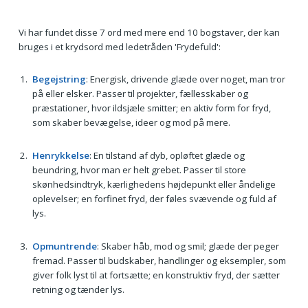
Vi har fundet disse 7 ord med mere end 10 bogstaver, der kan
bruges i et krydsord med ledetråden 'Frydefuld':
Begejstring
: Energisk, drivende glæde over noget, man tror
på eller elsker. Passer til projekter, fællesskaber og
præstationer, hvor ildsjæle smitter; en aktiv form for fryd,
som skaber bevægelse, ideer og mod på mere.
Henrykkelse
: En tilstand af dyb, opløftet glæde og
beundring, hvor man er helt grebet. Passer til store
skønhedsindtryk, kærlighedens højdepunkt eller åndelige
oplevelser; en forfinet fryd, der føles svævende og fuld af
lys.
Opmuntrende
: Skaber håb, mod og smil; glæde der peger
fremad. Passer til budskaber, handlinger og eksempler, som
giver folk lyst til at fortsætte; en konstruktiv fryd, der sætter
retning og tænder lys.