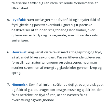
følelserne samler sig i en varm, smilende fornemmelse af
tilfredshed.
Frydfuld
: Nært beslægtet med frydefuld og betyder fuld af
fryd, glæde og positivt overskud. Egner sig til poetiske
beskrivelser af stunder, smil, toner og landskaber, hvor
oplevelsen er let, lys og bevægende, som om verden selv
smiler igen.
Henrevet
: Angiver at være revet med af begejstring og fryd,
så alt andet bliver sekundært. Passer til levende oplevelser,
forestillinger, naturfænomener og sejrsscener, hvor man
mærker strømmen af energi og glæde løbe gennem krop og
sprog.
Himmelsk
: Som fra himlen; strålende dejligt, overjordisk godt
og fuldt af glæde. Bruges om smage, musik og øjeblikke, der
føles perfekte; en fryd så ren, at den næsten føles
overnaturlig og velsignende.