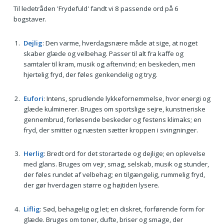
Til ledetråden 'Frydefuld' fandt vi 8 passende ord på 6
bogstaver.
Dejlig
: Den varme, hverdagsnære måde at sige, at noget
skaber glæde og velbehag. Passer til alt fra kaffe og
samtaler til kram, musik og aftenvind; en beskeden, men
hjertelig fryd, der føles genkendelig og tryg.
Eufori
: Intens, sprudlende lykkefornemmelse, hvor energi og
glæde kulminerer. Bruges om sportslige sejre, kunstneriske
gennembrud, forløsende beskeder og festens klimaks; en
fryd, der smitter og næsten sætter kroppen i svingninger.
Herlig
: Bredt ord for det storartede og dejlige; en oplevelse
med glans. Bruges om vejr, smag, selskab, musik og stunder,
der føles rundet af velbehag; en tilgængelig, rummelig fryd,
der gør hverdagen større og højtiden lysere.
Liflig
: Sød, behagelig og let; en diskret, forførende form for
glæde. Bruges om toner, dufte, briser og smage, der