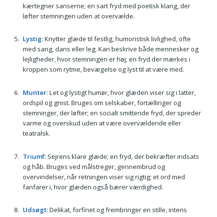
kærtegner sanserne; en sart fryd med poetisk klang, der
løfter stemningen uden at overvælde.
Lystig
: Knytter glæde til festlig, humoristisk livlighed, ofte
med sang, dans eller leg. Kan beskrive både mennesker og
lejligheder, hvor stemningen er høj; en fryd der mærkes i
kroppen som rytme, bevægelse og lyst til at være med.
Munter
: Let og lystigt humør, hvor glæden viser sig i latter,
ordspil og gnist. Bruges om selskaber, fortællinger og
stemninger, der løfter; en socialt smittende fryd, der spreder
varme og overskud uden at være overvældende eller
teatralsk.
Triumf
: Sejrens klare glæde; en fryd, der bekræfter indsats
og håb. Bruges ved målstreger, gennembrud og
overvindelser, når retningen viser sig rigtig; et ord med
fanfarer i, hvor glæden også bærer værdighed.
Udsøgt
: Delikat, forfinet og frembringer en stille, intens