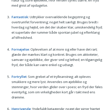
natur og store øjeblikke, hvor verden synes større; en fryd
med gnist af opdagelse.
Fantastisk
: Udtrykker overvældende begejstring og
overtrumfet forventning; noget helt særligt. Bruges bredt i
hverdag og højtid, om det der skaber klar, umiskendelig fryd;
et superlativ der rummer både spontan jubel og efterklang
af tilfredshed.
Fornøjelse
: Oplevelsen af at more sig eller have det rart;
glæde der mærkes klart og konkret. Bruges om aktiviteter,
samvær og øjeblikke, der giver smil og lethed; en tilgængelig
fryd, der både kan være enkel og udsøgt.
Fortryllet
: Som grebet af et trylleanstrøg; alt opleves
smukkere og mere lyst. Anvendes om øjeblikke og
stemninger, hvor verden glider over i poesi; en fryd der føles
eventyrlig, som om virkeligheden kort går i takt med ens
drømme.
Henrivende
: Yndefuldt betagende; noget der pirrer hjertet