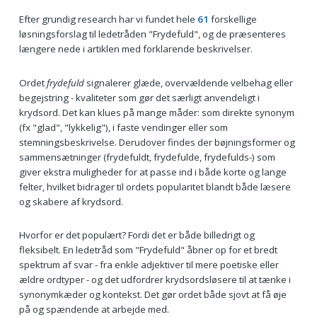
Efter grundig research har vi fundet hele
61
forskellige
løsningsforslag til ledetråden "Frydefuld", og de præsenteres
længere nede i artiklen med forklarende beskrivelser.
Ordet
frydefuld
signalerer glæde, overvældende velbehag eller
begejstring - kvaliteter som gør det særligt anvendeligt i
krydsord. Det kan klues på mange måder: som direkte synonym
(fx "glad", "lykkelig"), i faste vendinger eller som
stemningsbeskrivelse. Derudover findes der bøjningsformer og
sammensætninger (frydefuldt, frydefulde, frydefulds-) som
giver ekstra muligheder for at passe ind i både korte og lange
felter, hvilket bidrager til ordets popularitet blandt både læsere
og skabere af krydsord.
Hvorfor er det populært? Fordi det er både billedrigt og
fleksibelt. En ledetråd som "Frydefuld" åbner op for et bredt
spektrum af svar - fra enkle adjektiver til mere poetiske eller
ældre ordtyper - og det udfordrer krydsordsløsere til at tænke i
synonymkæder og kontekst. Det gør ordet både sjovt at få øje
på og spændende at arbejde med.