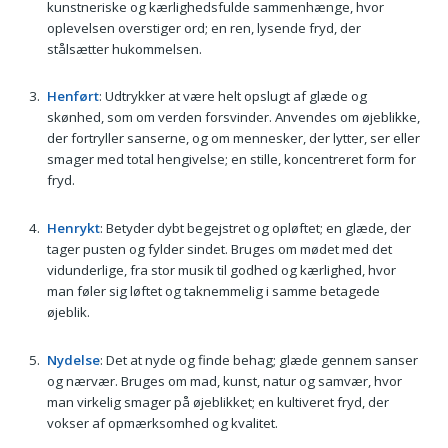
kunstneriske og kærlighedsfulde sammenhænge, hvor
oplevelsen overstiger ord; en ren, lysende fryd, der
stålsætter hukommelsen.
Henført
: Udtrykker at være helt opslugt af glæde og
skønhed, som om verden forsvinder. Anvendes om øjeblikke,
der fortryller sanserne, og om mennesker, der lytter, ser eller
smager med total hengivelse; en stille, koncentreret form for
fryd.
Henrykt
: Betyder dybt begejstret og opløftet; en glæde, der
tager pusten og fylder sindet. Bruges om mødet med det
vidunderlige, fra stor musik til godhed og kærlighed, hvor
man føler sig løftet og taknemmelig i samme betagede
øjeblik.
Nydelse
: Det at nyde og finde behag; glæde gennem sanser
og nærvær. Bruges om mad, kunst, natur og samvær, hvor
man virkelig smager på øjeblikket; en kultiveret fryd, der
vokser af opmærksomhed og kvalitet.