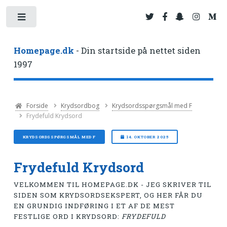
Toggle
Homepage.dk
- Din startside på nettet siden
1997
Forside
Krydsordbog
Krydsordsspørgsmål med F
Frydefuld Krydsord
KRYDSORDSSPØRGSMÅL MED F
14. OKTOBER 2025
Frydefuld Krydsord
VELKOMMEN TIL HOMEPAGE.DK - JEG SKRIVER TIL
SIDEN SOM KRYDSORDSEKSPERT, OG HER FÅR DU
EN GRUNDIG INDFØRING I ET AF DE MEST
FESTLIGE ORD I KRYDSORD:
FRYDEFULD