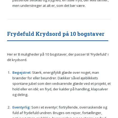
passende selskab og tryghed; en stille fryd, der ikke larmer,
men understreger at alt er, som det bør være.
Frydefuld Krydsord på 10 bogstaver
Her er 8 muligheder på 10 bogstaver, der passer til 'Frydefuld' i
dit krydsord.
Begejstret
: Stærk, energifyldt glæde over noget, man
brænder for eller beundrer. Dækker såvel øjeblikkets
spontane jubel som den vedvarende glæde ved et projekt, et
hold eller en idé; en fryd, der kalder på handling, klapsalver
og deling.
Eventyrlig
: Som i et eventyr; fortryllende, overraskende og
fuld af frydefuld undren. Bruges om rejser, fortællinger,