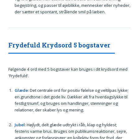
begejstring, og passer til øjeblikke, mennesker eller nyheder,
der sætter et spontant, strålende smil på læben.
Frydefuld Krydsord 5 bogstaver
Følgende 4 ord med 5 bogstaver kan bruges i dit krydsord med
'Frydefuld'.
Glæde
: Det centrale ord for positiv følelse og veltilpas lykke;
en grundtone i det gode liv. Dækker alt fra hverdagslykke til
festlig triumf, og bruges om handlinger, stemninger og
relationer, der skaber lys og mening.
Jubel
: Højlydt, delt glæde udtrykt i råb, klap og hyldest;
festens varme brus. Bruges om publikumsreaktioner, sejre,
ankomster og forløsninger; en kollektiv form for fryd, der