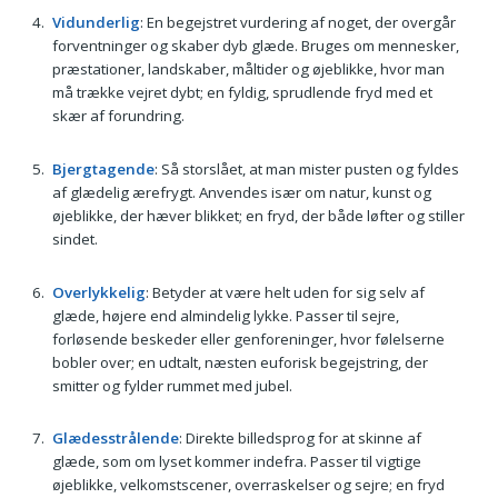
Vidunderlig
: En begejstret vurdering af noget, der overgår
forventninger og skaber dyb glæde. Bruges om mennesker,
præstationer, landskaber, måltider og øjeblikke, hvor man
må trække vejret dybt; en fyldig, sprudlende fryd med et
skær af forundring.
Bjergtagende
: Så storslået, at man mister pusten og fyldes
af glædelig ærefrygt. Anvendes især om natur, kunst og
øjeblikke, der hæver blikket; en fryd, der både løfter og stiller
sindet.
Overlykkelig
: Betyder at være helt uden for sig selv af
glæde, højere end almindelig lykke. Passer til sejre,
forløsende beskeder eller genforeninger, hvor følelserne
bobler over; en udtalt, næsten euforisk begejstring, der
smitter og fylder rummet med jubel.
Glædesstrålende
: Direkte billedsprog for at skinne af
glæde, som om lyset kommer indefra. Passer til vigtige
øjeblikke, velkomstscener, overraskelser og sejre; en fryd