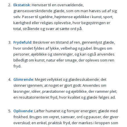
Ekstatisk
: Henviser til en overvældende,
grænseoverskridende glæde, som om man hæves ud af sig
selv. Passer til sjældne, højintense øjeblikke i kunst, sport,
kærlighed eller religiøs oplevelse, hvor begejstringen er
total, strålende og svær at sætte ord på.
Frydefuld
: Beskriver en tilstand af ren, gennemlyst glæde,
hvor sindet fyldes af lykke, velbehag og jubel. Bruges om
personer, øjeblikke og stemninger, og kan også anvendes
billedligt om kunst, natur eller smage, der opleves som ren
fryd.
Glimrende
: Meget vellykket og glædesskabende; det
skinner igennem, at noget er gjort godt. Anvendes om
løsninger, idéer, præstationer og øjeblikke, der rammer plet;
en resultatorienteret fryd, hvor kvalitet og glæde følges ad.
Oplivende
: Løfter humøret og fornyer energien; glæde med
friskhed. Bruges om vejret, samvær, ord og pauser, der giver
overskud; en enkel, praktisk fryd, der mærkes i kroppen som