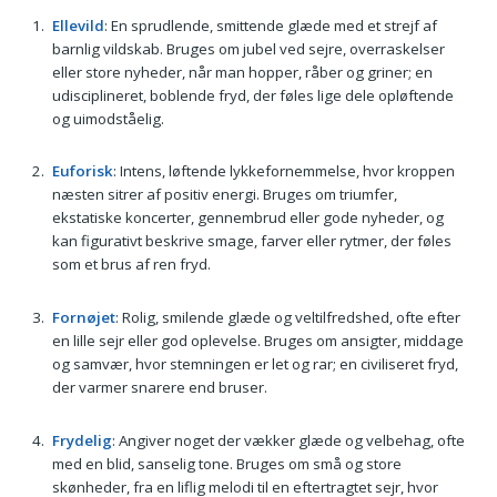
Ellevild
: En sprudlende, smittende glæde med et strejf af
barnlig vildskab. Bruges om jubel ved sejre, overraskelser
eller store nyheder, når man hopper, råber og griner; en
udisciplineret, boblende fryd, der føles lige dele opløftende
og uimodståelig.
Euforisk
: Intens, løftende lykkefornemmelse, hvor kroppen
næsten sitrer af positiv energi. Bruges om triumfer,
ekstatiske koncerter, gennembrud eller gode nyheder, og
kan figurativt beskrive smage, farver eller rytmer, der føles
som et brus af ren fryd.
Fornøjet
: Rolig, smilende glæde og veltilfredshed, ofte efter
en lille sejr eller god oplevelse. Bruges om ansigter, middage
og samvær, hvor stemningen er let og rar; en civiliseret fryd,
der varmer snarere end bruser.
Frydelig
: Angiver noget der vækker glæde og velbehag, ofte
med en blid, sanselig tone. Bruges om små og store
skønheder, fra en liflig melodi til en eftertragtet sejr, hvor