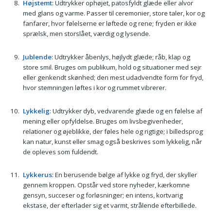
Højstemt
: Udtrykker ophøjet, patosfyldt glæde eller alvor
med glans og varme. Passer til ceremonier, store taler, kor og
fanfarer, hvor følelserne er løftede og rene; fryden er ikke
sprælsk, men storslået, værdig og lysende.
Jublende
: Udtrykker åbenlys, højlydt glæde; råb, klap og
store smil. Bruges om publikum, hold og situationer med sejr
eller genkendt skønhed; den mest udadvendte form for fryd,
hvor stemningen løftes i kor og rummet vibrerer.
Lykkelig
: Udtrykker dyb, vedvarende glæde og en følelse af
mening eller opfyldelse. Bruges om livsbegivenheder,
relationer og øjeblikke, der føles hele og rigtige; i billedsprog
kan natur, kunst eller smag også beskrives som lykkelig, når
de opleves som fuldendt.
Lykkerus
: En berusende bølge af lykke og fryd, der skyller
gennem kroppen. Opstår ved store nyheder, kærkomne
gensyn, succeser og forløsninger; en intens, kortvarig
ekstase, der efterlader sig et varmt, strålende efterbillede.