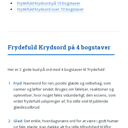
Frydefuld Krydsord på 10 bogstaver
Frydefuld Krydsord over 10 bogstaver
Frydefuld Krydsord på 4 bogstaver
Her er 2 gode bud på ord med 4 bogstaver til 'Frydefuld'.
Fryd
: Navneord for ren, positiv glæde og velbehag, som
varmer og løfter sindet. Bruges om følelser, reaktioner og
oplevelser, hvor noget føles vidunderligt; den essens, som
ordet frydefuld udspringer af, fra stille smil til jublende
glædesudbrud.
Glad
: Det enkle, hverdagsnære ord for at være i godt humør
og føle glæde. Kan dække alt fra stille tilfredshed til liflig