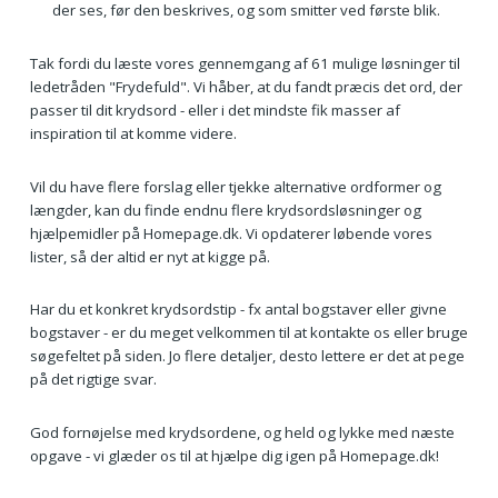
der ses, før den beskrives, og som smitter ved første blik.
Tak fordi du læste vores gennemgang af 61 mulige løsninger til
ledetråden "Frydefuld". Vi håber, at du fandt præcis det ord, der
passer til dit krydsord - eller i det mindste fik masser af
inspiration til at komme videre.
Vil du have flere forslag eller tjekke alternative ordformer og
længder, kan du finde endnu flere krydsordsløsninger og
hjælpemidler på Homepage.dk. Vi opdaterer løbende vores
lister, så der altid er nyt at kigge på.
Har du et konkret krydsordstip - fx antal bogstaver eller givne
bogstaver - er du meget velkommen til at kontakte os eller bruge
søgefeltet på siden. Jo flere detaljer, desto lettere er det at pege
på det rigtige svar.
God fornøjelse med krydsordene, og held og lykke med næste
opgave - vi glæder os til at hjælpe dig igen på Homepage.dk!