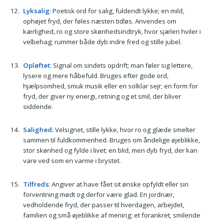
Lyksalig
: Poetisk ord for salig, fuldendt lykke; en mild,
ophøjet fryd, der føles næsten tidløs. Anvendes om
kærlighed, ro og store skønhedsindtryk, hvor sjælen hviler i
velbehag; rummer både dyb indre fred og stille jubel.
Opløftet
: Signal om sindets opdrift; man føler sig lettere,
lysere og mere håbefuld. Bruges efter gode ord,
hjælpsomhed, smuk musik eller en solklar sejr; en form for
fryd, der giver ny energi, retning og et smil, der bliver
siddende.
Salighed
: Velsignet, stille lykke, hvor ro og glæde smelter
sammen til fuldkommenhed. Bruges om åndelige øjeblikke,
stor skønhed og fylde i livet; en blid, men dyb fryd, der kan
vare ved som en varme i brystet.
Tilfreds
: Angiver at have fået sit ønske opfyldt eller sin
forventning mødt og derfor være glad. En jordnær,
vedholdende fryd, der passer til hverdagen, arbejdet,
familien og små øjeblikke af mening; et forankret, smilende