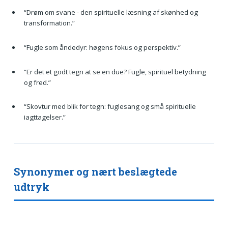
“Drøm om svane - den spirituelle læsning af skønhed og
transformation.”
“Fugle som åndedyr: høgens fokus og perspektiv.”
“Er det et godt tegn at se en due? Fugle, spirituel betydning
og fred.”
“Skovtur med blik for tegn: fuglesang og små spirituelle
iagttagelser.”
Synonymer og nært beslægtede
udtryk