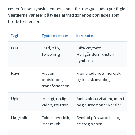
Nedenfor ses typiske temaer, som ofte tillægges udvalgte fugle.
Værdierne varierer på tværs af traditioner og bør læses som
brede tendenser:
Fugl
Typiske temaer
Kort note
Due
Fred, håb,
Ofte knyttet til
forsoning
Helligånden i kristen
symbolik.
Ravn
Visdom,
Fremtrædende i nordisk
budskaber,
og keltisk mytologi.
transformation
Ugle
Indsigt, natlig
Ambivalent: visdom, men i
viden, intuition
nogle traditioner varsler.
Høg/falk
Fokus, overblik,
Symbol på skarpt blik og
lederskab
strategisk syn.