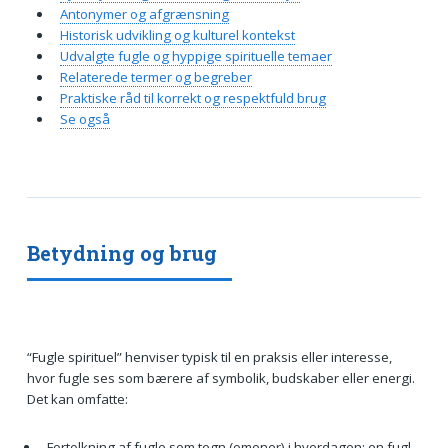
Antonymer og afgrænsning
Historisk udvikling og kulturel kontekst
Udvalgte fugle og hyppige spirituelle temaer
Relaterede termer og begreber
Praktiske råd til korrekt og respektfuld brug
Se også
Betydning og brug
“Fugle spirituel” henviser typisk til en praksis eller interesse,
hvor fugle ses som bærere af symbolik, budskaber eller energi.
Det kan omfatte:
Fortolkning af fugle som tegn (omener) i hverdagen: en fugl