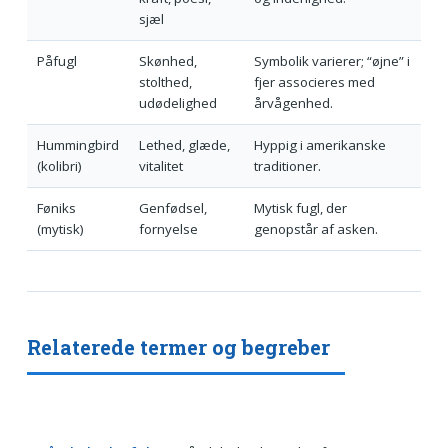
sjæl
Påfugl
Skønhed,
Symbolik varierer; “øjne” i
stolthed,
fjer associeres med
udødelighed
årvågenhed.
Hummingbird
Lethed, glæde,
Hyppig i amerikanske
(kolibri)
vitalitet
traditioner.
Føniks
Genfødsel,
Mytisk fugl, der
(mytisk)
fornyelse
genopstår af asken.
Relaterede termer og begreber