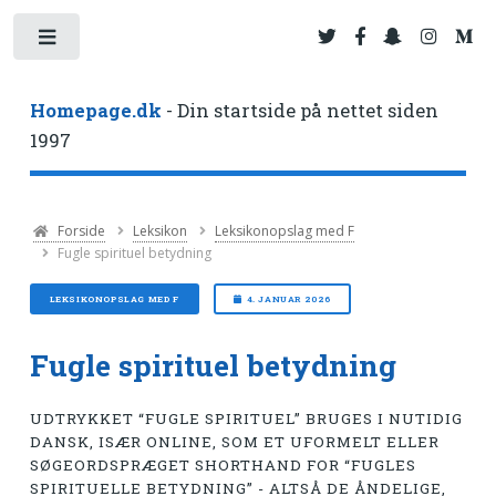
Toggle
Homepage.dk
- Din startside på nettet siden
1997
Forside
Leksikon
Leksikonopslag med F
Fugle spirituel betydning
LEKSIKONOPSLAG MED F
4. JANUAR 2026
Fugle spirituel betydning
UDTRYKKET “FUGLE SPIRITUEL” BRUGES I NUTIDIG
DANSK, ISÆR ONLINE, SOM ET UFORMELT ELLER
SØGEORDSPRÆGET SHORTHAND FOR “FUGLES
SPIRITUELLE BETYDNING” - ALTSÅ DE ÅNDELIGE,