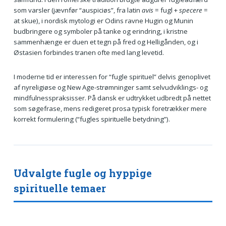
som varsler (jævnfør “auspiciøs”, fra latin
avis
= fugl +
specere
=
at skue), i nordisk mytologi er Odins ravne Hugin og Munin
budbringere og symboler på tanke og erindring, i kristne
sammenhænge er duen et tegn på fred og Helligånden, og i
Østasien forbindes tranen ofte med lang levetid.
I moderne tid er interessen for “fugle spirituel” delvis genoplivet
af nyreligiøse og New Age-strømninger samt selvudviklings- og
mindfulnesspraksisser. På dansk er udtrykket udbredt på nettet
som søgefrase, mens redigeret prosa typisk foretrækker mere
korrekt formulering (“fugles spirituelle betydning”).
Udvalgte fugle og hyppige
spirituelle temaer