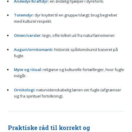
Åndedyr/kraftdyr
: en åndelig hjælper i dyreform.
Totemdyr
: dyr knyttet til en gruppe/slægt; brug begrebet
med kulturel respekt.
Omen/varsler
: tegn, ofte tolket ud fra naturfænomener.
Auguri/ornitomanti
: historisk spådomskunst baseret på
fugle.
Myte og ritual
: religiøse og kulturelle fortællinger, hvor fugle
indgår.
Ornitologi
: naturvidenskabelig læren om fugle (afgrænser
sig fra spirituel fortolkning).
Praktiske råd til korrekt og