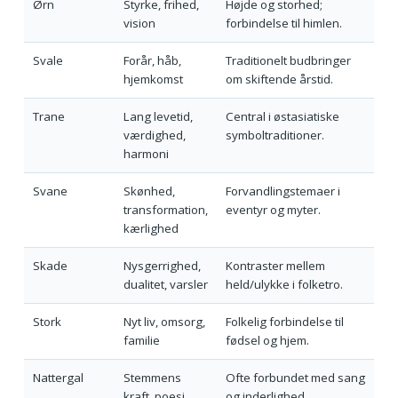
Ørn
Styrke, frihed,
Højde og storhed;
vision
forbindelse til himlen.
Svale
Forår, håb,
Traditionelt budbringer
hjemkomst
om skiftende årstid.
Trane
Lang levetid,
Central i østasiatiske
værdighed,
symboltraditioner.
harmoni
Svane
Skønhed,
Forvandlingstemaer i
transformation,
eventyr og myter.
kærlighed
Skade
Nysgerrighed,
Kontraster mellem
dualitet, varsler
held/ulykke i folketro.
Stork
Nyt liv, omsorg,
Folkelig forbindelse til
familie
fødsel og hjem.
Nattergal
Stemmens
Ofte forbundet med sang
kraft, poesi,
og inderlighed.