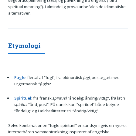
søgeordsoptimering (SEO) og påvirkning fra engelsk (“bird
spiritual meaning”). I almindelig prosa anbefales de idiomatiske
alternativer.
Etymologi
Fugle
: flertal af “fugl”, fra oldnordisk
fugl
, beslægtet med
urgermansk *
fuglaz
.
Spirituel
: fra fransk
spirituel
“åndelig; åndrig/vittig”, fra latin
spiritus
“ånd, pust”. På dansk kan “spirituel” både betyde
“åndelig” og i ældre/litterær stil “åndrig/vittig”.
Selve kombinationen “fugle spirituel” er sandsynligvis en nyere,
internetbåren sammentrækning inspireret af engelske