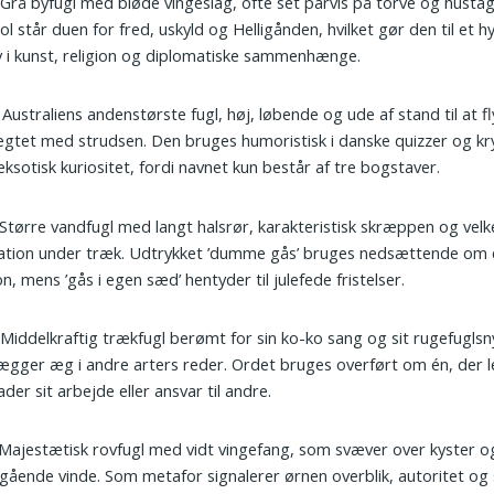
 Grå byfugl med bløde vingeslag, ofte set parvis på torve og husta
l står duen for fred, uskyld og Helligånden, hvilket gør den til et h
 i kunst, religion og diplomatiske sammenhænge.
: Australiens andenstørste fugl, høj, løbende og ude af stand til at fl
gtet med strudsen. Den bruges humoristisk i danske quizzer og k
ksotisk kuriositet, fordi navnet kun består af tre bogstaver.
 Større vandfugl med langt halsrør, karakteristisk skræppen og vel
ation under træk. Udtrykket ’dumme gås’ bruges nedsættende om 
n, mens ’gås i egen sæd’ hentyder til julefede fristelser.
 Middelkraftig trækfugl berømt for sin ko-ko sang og sit rugefuglsny
ægger æg i andre arters reder. Ordet bruges overført om én, der l
ader sit arbejde eller ansvar til andre.
 Majestætisk rovfugl med vidt vingefang, som svæver over kyster og
ående vinde. Som metafor signalerer ørnen overblik, autoritet og 