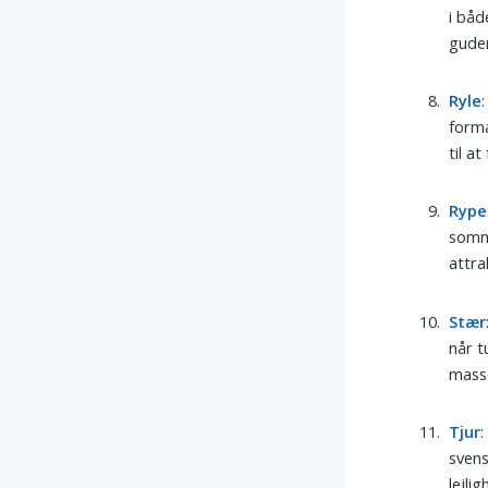
i båd
guden
Ryle
forma
til a
Rype
somme
attra
Stær
når t
masse
Tjur
:
svens
lejli