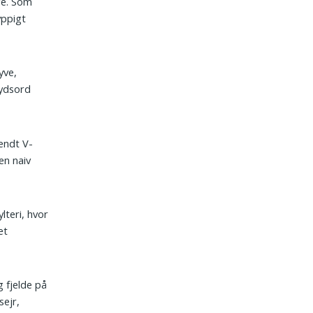
ge. Som
yppigt
yve,
rydsord
kendt V-
en naiv
lteri, hvor
et
 fjelde på
sejr,