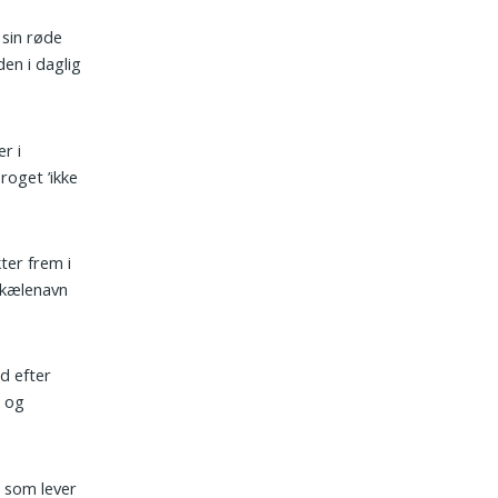
 sin røde
en i daglig
r i
roget ’ikke
ter frem i
 kælenavn
d efter
g og
, som lever