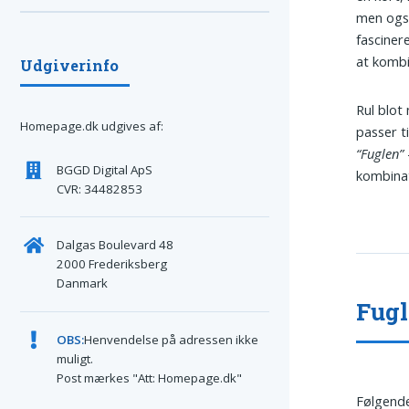
men også
fasciner
at kombi
Udgiverinfo
Rul blot
Homepage.dk udgives af:
passer t
“Fuglen”
BGGD Digital ApS
kombinat
CVR: 34482853
Dalgas Boulevard 48
2000 Frederiksberg
Danmark
Fugl
OBS:
Henvendelse på adressen ikke
muligt.
Post mærkes "Att: Homepage.dk"
Følgende