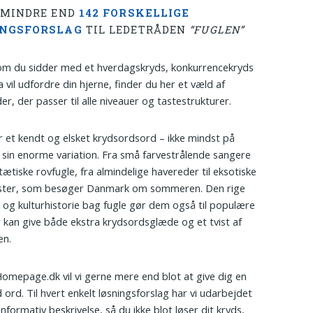
 MINDRE END
142 FORSKELLIGE
INGSFORSLAG
TIL LEDETRÅDEN
“FUGLEN”
om du sidder med et hverdagskryds, konkurrencekryds
a vil udfordre din hjerne, finder du her et væld af
er, der passer til alle niveauer og tastestrukturer.
r et kendt og elsket krydsordsord – ikke mindst på
 sin enorme variation. Fra små farvestrålende sangere
stætiske rovfugle, fra almindelige havereder til eksotiske
ter, som besøger Danmark om sommeren. Den rige
 og kulturhistorie bag fugle gør dem også til populære
r kan give både ekstra krydsordsglæde og et tvist af
en.
omepage.dk vil vi gerne mere end blot at give dig en
d ord. Til hvert enkelt løsningsforslag har vi udarbejdet
informativ beskrivelse, så du ikke blot løser dit kryds,