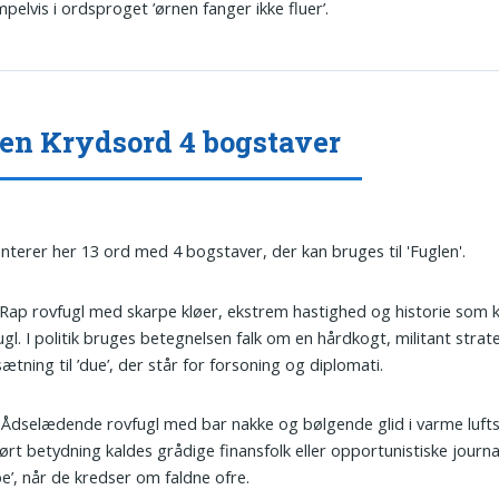
pelvis i ordsproget ’ørnen fanger ikke fluer’.
en Krydsord 4 bogstaver
nterer her 13 ord med 4 bogstaver, der kan bruges til 'Fuglen'.
 Rap rovfugl med skarpe kløer, ekstrem hastighed og historie som 
ugl. I politik bruges betegnelsen falk om en hårdkogt, militant strat
tning til ’due’, der står for forsoning og diplomati.
: Ådselædende rovfugl med bar nakke og bølgende glid i varme luft
ørt betydning kaldes grådige finansfolk eller opportunistiske journal
be’, når de kredser om faldne ofre.