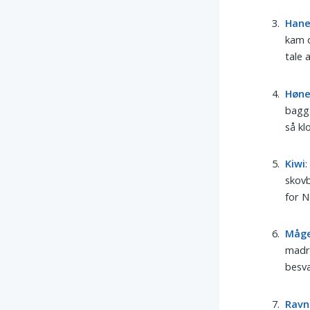
Han
kam o
tale 
Høn
baggå
så kl
Kiwi
:
skov
for N
Måg
madre
besvæ
Ravn