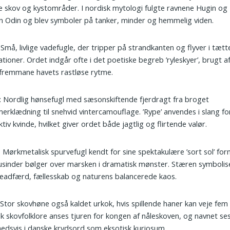
e skov og kystområder. I nordisk mytologi fulgte ravnene Hugin og
 Odin og blev symboler på tanker, minder og hemmelig viden.
: Små, livlige vadefugle, der tripper på strandkanten og flyver i tætt
tioner. Ordet indgår ofte i det poetiske begreb ’ryleskyer’, brugt a
t fremmane havets rastløse rytme.
: Nordlig hønsefugl med sæsonskiftende fjerdragt fra broget
rklædning til snehvid vintercamouflage. ’Rype’ anvendes i slang fo
ktiv kvinde, hvilket giver ordet både jagtlig og flirtende valør.
: Mørkmetalisk spurvefugl kendt for sine spektakulære ’sort sol’ for
usinder bølger over marsken i dramatisk mønster. Stæren symbolis
adfærd, fællesskab og naturens balancerede kaos.
 Stor skovhøne også kaldet urkok, hvis spillende haner kan veje fem k
k skovfolklore anses tjuren for kongen af nåleskoven, og navnet se
ghedsvis i danske krydsord som eksotisk kuriosum.