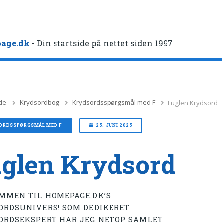
age.dk
- Din startside på nettet siden 1997
de
Krydsordbog
Krydsordsspørgsmål med F
Fuglen Krydsord
ORDSSPØRGSMÅL MED F
25. JUNI 2025
glen Krydsord
MMEN TIL HOMEPAGE.DK’S
ORDSUNIVERS! SOM DEDIKERET
ORDSEKSPERT HAR JEG NETOP SAMLET