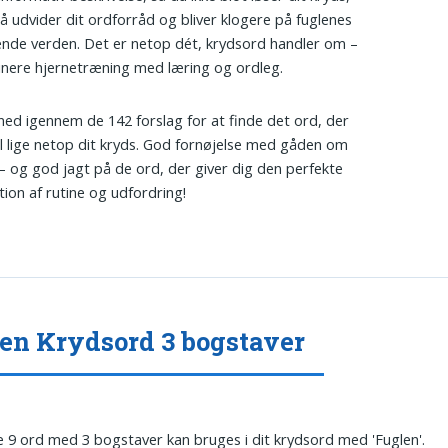
 udvider dit ordforråd og bliver klogere på fuglenes
ende verden. Det er netop dét, krydsord handler om –
nere hjernetræning med læring og ordleg.
 ned igennem de 142 forslag for at finde det ord, der
il lige netop dit kryds. God fornøjelse med gåden om
– og god jagt på de ord, der giver dig den perfekte
ion af rutine og udfordring!
en Krydsord 3 bogstaver
 9 ord med 3 bogstaver kan bruges i dit krydsord med 'Fuglen'.