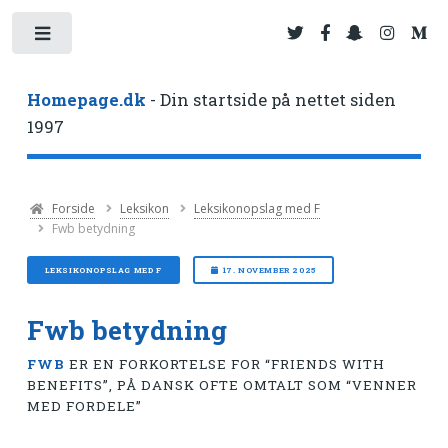
Toggle
Homepage.dk
- Din startside på nettet siden
1997
Forside
Leksikon
Leksikonopslag med F
Fwb betydning
LEKSIKONOPSLAG MED F
17. NOVEMBER 2025
Fwb betydning
FWB
ER EN FORKORTELSE FOR “FRIENDS WITH
BENEFITS”, PÅ DANSK OFTE OMTALT SOM “VENNER
MED FORDELE”