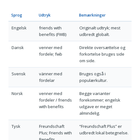
Sprog
Udtryk
Bemærkninger
Engelsk
friends with
Originalt udtryk; mest
benefits (FWB)
udbredt globalt.
Dansk
venner med
Direkte oversættelse og
fordele; fwb
forkortelse bruges side
om side.
Svensk
vänner med
Bruges også i
fördelar
populærkultur.
Norsk
venner med
Begge varianter
fordeler / friends
forekommer; engelsk
with benefits
udgave er meget
almindelig.
Tysk
Freundschaft
“Freundschaft Plus” er
Plus; Friends with
udbredt lokal betegnelse.
Benefits