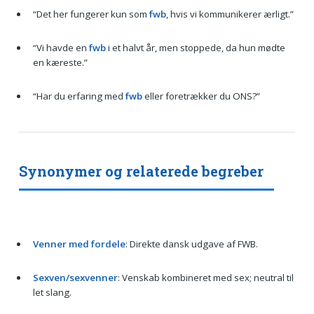
“Det her fungerer kun som
fwb
, hvis vi kommunikerer ærligt.”
“Vi havde en
fwb
i et halvt år, men stoppede, da hun mødte
en kæreste.”
“Har du erfaring med
fwb
eller foretrækker du ONS?”
Synonymer og relaterede begreber
Venner med fordele
: Direkte dansk udgave af FWB.
Sexven/sexvenner
: Venskab kombineret med sex; neutral til
let slang.