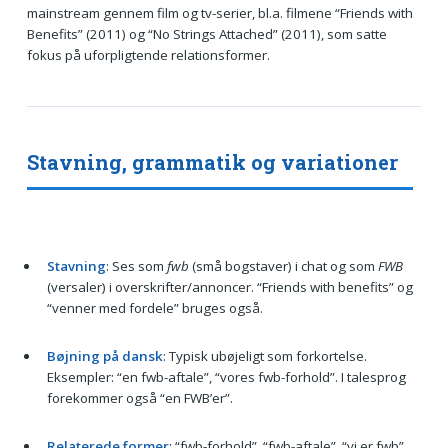
mainstream gennem film og tv-serier, bl.a. filmene “Friends with
Benefits” (2011) og “No Strings Attached” (2011), som satte
fokus på uforpligtende relationsformer.
Stavning, grammatik og variationer
Stavning
: Ses som
fwb
(små bogstaver) i chat og som
FWB
(versaler) i overskrifter/annoncer. “Friends with benefits” og
“venner med fordele” bruges også.
Bøjning på dansk
: Typisk ubøjeligt som forkortelse.
Eksempler: “en fwb-aftale”, “vores fwb-forhold”. I talesprog
forekommer også “en FWB’er”.
Relaterede former
: “fwb-forhold”, “fwb-aftale”, “vi er fwb”.