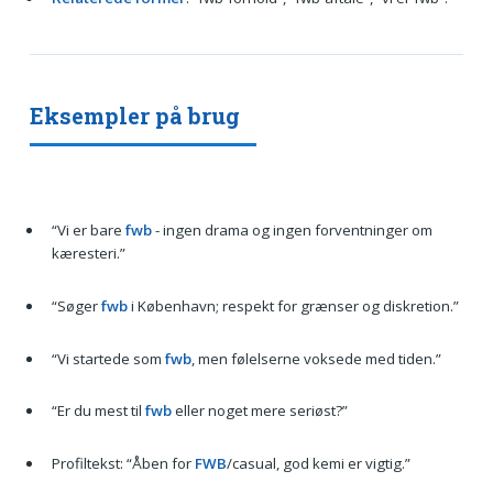
Eksempler på brug
“Vi er bare
fwb
- ingen drama og ingen forventninger om
kæresteri.”
“Søger
fwb
i København; respekt for grænser og diskretion.”
“Vi startede som
fwb
, men følelserne voksede med tiden.”
“Er du mest til
fwb
eller noget mere seriøst?”
Profiltekst: “Åben for
FWB
/casual, god kemi er vigtig.”