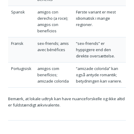
Spansk
amigos con
Første variant er mest
derecho (a roce);
idiomatisk i mange
amigos con
regioner.
beneficios
Fransk
sex-friends; amis
“sex-friends” er
avec bénéfices
hyppigere end den
direkte oversættelse.
Portugisisk
amigos com
“amizade colorida” kan
benefícios;
også antyde romantik;
amizade colorida
betydningen kan variere.
Bemærk, at lokale udtryk kan have nuanceforskelle og ikke altid
er fuldstændigt ækvivalente.