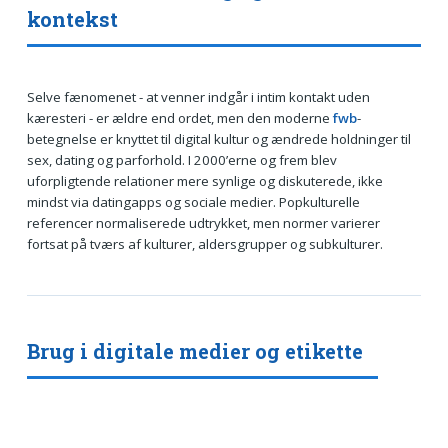
kontekst
Selve fænomenet - at venner indgår i intim kontakt uden
kæresteri - er ældre end ordet, men den moderne
fwb
-
betegnelse er knyttet til digital kultur og ændrede holdninger til
sex, dating og parforhold. I 2000’erne og frem blev
uforpligtende relationer mere synlige og diskuterede, ikke
mindst via datingapps og sociale medier. Popkulturelle
referencer normaliserede udtrykket, men normer varierer
fortsat på tværs af kulturer, aldersgrupper og subkulturer.
Brug i digitale medier og etikette