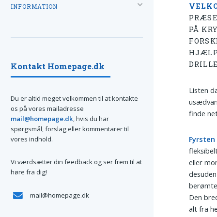
VELKO
INFORMATION
PRÆSE
PÅ KR
FORSK
HJÆLP
DRILL
Kontakt Homepage.dk
Listen d
Du er altid meget velkommen til at kontakte
usædvanl
os på vores mailadresse
finde ne
mail@homepage.dk
, hvis du har
spørgsmål, forslag eller kommentarer til
Fyrsten
vores indhold.
fleksibe
Vi værdsætter din feedback og ser frem til at
eller mo
høre fra dig!
desuden 
berømt
mail@homepage.dk
Den bred
alt fra h