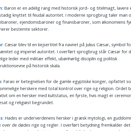
n
: Baron er en adelig rang med historisk jord- og titelmagt, lavere
tadig knyttet til feudal autoritet. I moderne sprogbrug taler man
ebaroner, ejendomsbaroner og finansbaroner, som økonomiens fyr
nerer bestemte sektorer.
ar
: Cæsar blev til en kejsertitel fra navnet på Julius Cæsar, symbol 
ænitet og imperiel autoritet. I overført sprogbrug står Cæsar for 
elige leder med militær effekt, ubønhørlig disciplin og politisk
ruktionsevne på historisk skala.
o
: Farao er betegnelsen for de gamle egyptiske konger, opfattet s
mmelige herskere med total kontrol over rige og religion. Ordet 
ativt om en hersker med kultstatus, en fyrste, hvis magt er ceremon
esat og religiøst begrundet.
es
: Hades er underverdenens hersker i græsk mytologi, en guddom
e over de dødes rige og regler. I overført betydning fremkalder det 