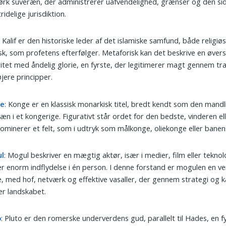
rk suveræn, der administrerer uafvendelighed, grænser og den sid
ridelige jurisdiktion.
: Kalif er den historiske leder af det islamiske samfund, både religiø
isk, som profetens efterfølger. Metaforisk kan det beskrive en øver
itet med åndelig glorie, en fyrste, der legitimerer magt gennem tra
jere principper.
ge
: Konge er en klassisk monarkisk titel, bredt kendt som den mandl
æn i et kongerige. Figurativt står ordet for den bedste, vinderen el
ominerer et felt, som i udtryk som målkonge, oliekonge eller banen
l
: Mogul beskriver en mægtig aktør, især i medier, film eller teknol
r enorm indflydelse i én person. I denne forstand er mogulen en ve
e, med hof, netværk og effektive vasaller, der gennem strategi og k
r landskabet.
o
: Pluto er den romerske underverdens gud, parallelt til Hades, en f