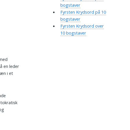
bogstaver
Fyrsten Krydsord på 10
bogstaver
Fyrsten Krydsord over
10 bogstaver
 med
å en leder
æn i et
ende
stokratisk
 og