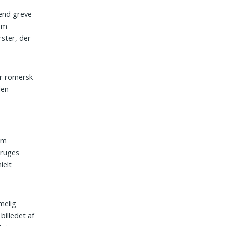
 end greve
 om
ster, der
for romersk
den
om
bruges
ielt
melig
billedet af