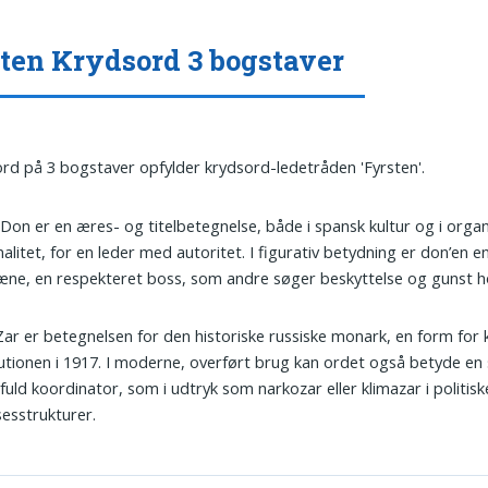
ten Krydsord 3 bogstaver
ord på 3 bogstaver opfylder krydsord-ledetråden 'Fyrsten'.
 Don er en æres- og titelbetegnelse, både i spansk kultur og i orga
nalitet, for en leder med autoritet. I figurativ betydning er don’en en 
e, en respekteret boss, som andre søger beskyttelse og gunst h
 Zar er betegnelsen for den historiske russiske monark, en form for 
utionen i 1917. I moderne, overført brug kan ordet også betyde en 
uld koordinator, som i udtryk som narkozar eller klimazar i politisk
sesstrukturer.