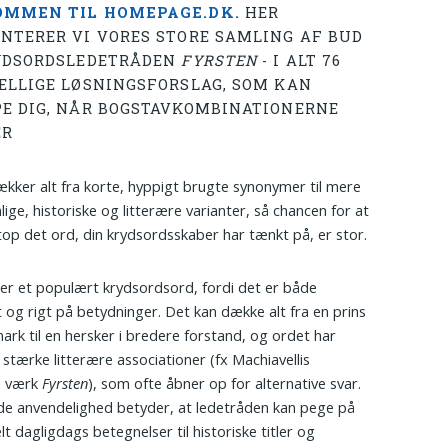
MMEN TIL HOMEPAGE.DK.
HER
NTERER VI VORES STORE SAMLING AF BUD
YDSORDSLEDETRÅDEN
FYRSTEN
- I ALT 76
ELLIGE LØSNINGSFORSLAG, SOM KAN
E DIG, NÅR BOGSTAVKOMBINATIONERNE
ER
ækker alt fra korte, hyppigt brugte synonymer til mere
ige, historiske og litterære varianter, så chancen for at
top det ord, din krydsordsskaber har tænkt på, er stor.
er et populært krydsordsord, fordi det er både
lt og rigt på betydninger. Det kan dække alt fra en prins
nark til en hersker i bredere forstand, og ordet har
stærke litterære associationer (fx Machiavellis
e værk
Fyrsten
), som ofte åbner op for alternative svar.
e anvendelighed betyder, at ledetråden kan pege på
elt dagligdags betegnelser til historiske titler og