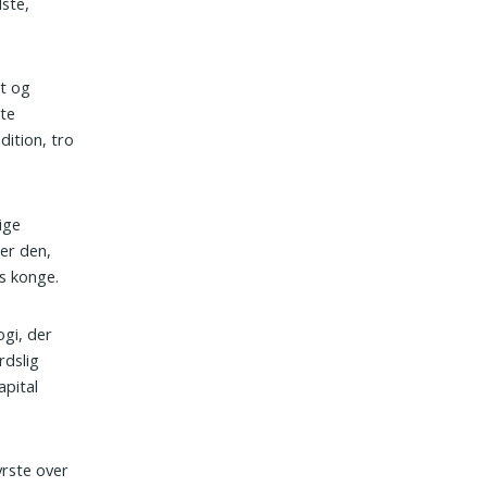
ste,
st og
ste
dition, tro
ige
ler den,
s konge.
ogi, der
rdslig
apital
yrste over