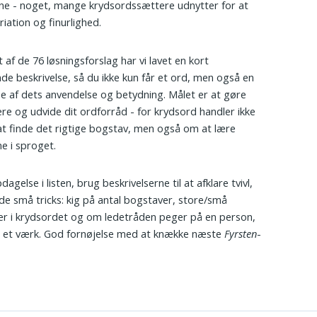
e - noget, mange krydsordssættere udnytter for at
riation og finurlighed.
 af de 76 løsningsforslag har vi lavet en kort
nde beskrivelse, så du ikke kun får et ord, men også en
se af dets anvendelse og betydning. Målet er at gøre
ere og udvide dit ordforråd - for krydsord handler ikke
t finde det rigtige bogstav, men også om at lære
e i sproget.
agelse i listen, brug beskrivelserne til at afklare tvivl,
de små tricks: kig på antal bogstaver, store/små
r i krydsordet og om ledetråden peger på en person,
ler et værk. God fornøjelse med at knække næste
Fyrsten
-