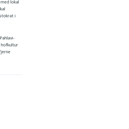
n med lokal
kal
stokrat i
 Pahlavi-
 hofkultur
fjerne