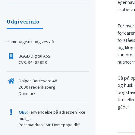
egennavn
skabe va
Udgiverinfo
For hvert
forklare
forståel
Homepage.dk udgives af:
dig klog
kun om a
BGGD Digital ApS
nuancern
CVR: 34482853
Gå på opd
Dalgas Boulevard 48
og husk 
2000 Frederiksberg
bogstave
Danmark
titel el
gåde!
OBS:
Henvendelse på adressen ikke
muligt.
Post mærkes "Att: Homepage.dk"