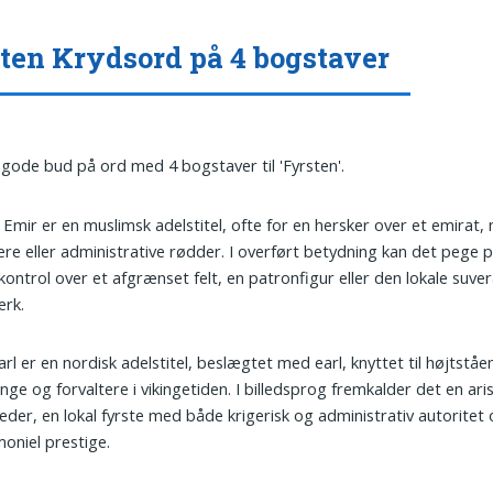
ten Krydsord på 4 bogstaver
 gode bud på ord med 4 bogstaver til 'Fyrsten'.
: Emir er en muslimsk adelstitel, ofte for en hersker over et emirat,
ære eller administrative rødder. I overført betydning kan det pege p
ontrol over et afgrænset felt, en patronfigur eller den lokale suver
ærk.
Jarl er en nordisk adelstitel, beslægtet med earl, knyttet til højtstå
nge og forvaltere i vikingetiden. I billedsprog fremkalder det en ari
leder, en lokal fyrste med både krigerisk og administrativ autoritet
oniel prestige.