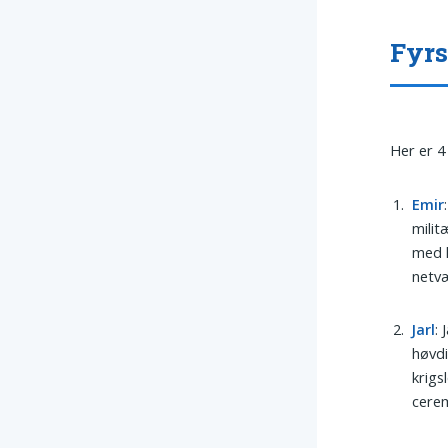
Fyrs
Her er 4
Emir
milit
med k
netv
Jarl
: 
høvdi
krigs
cerem