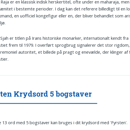
: Raja er en klassisk indisk herskertitel, ofte under en maharaja, me
ænitet i bestemte perioder. I dag kan det referere billedligt til en lo
mand, en uofficiel kongefigur eller en, der bliver behandlet som ari
ljø.
: Sjah er titlen på Irans historiske monarker, internationalt kendt fra
tiet frem til 1979. I overført sprogbrug signalerer det stor rigdom,
remoniel autoritet, et billede på pragt og enevælde, der klinger af 
tier.
ten Krydsord 5 bogstaver
 13 ord med 5 bogstaver kan bruges i dit krydsord med 'Fyrsten'.