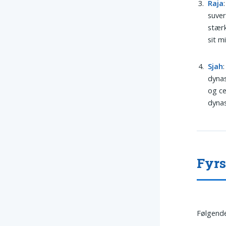
Raja
suver
stærk
sit mi
Sjah
dynas
og ce
dynas
Fyrs
Følgende