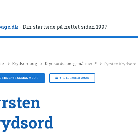
age.dk
- Din startside på nettet siden 1997
de
Krydsordbog
Krydsordsspørgsmål med F
Fyrsten Krydsord
ORDSSPØRGSMÅL MED F
6. DECEMBER 2025
rsten
rydsord