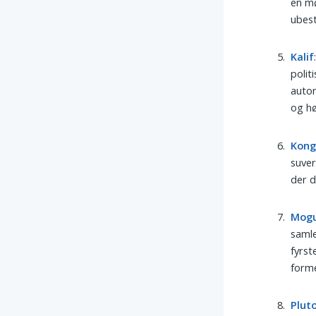
en mø
ubest
Kalif
polit
autor
og hø
Kon
suver
der d
Mogu
samle
fyrst
forme
Plut