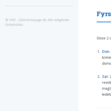
Fyrs
© 1997 - 2026 Homepage.dk. Alle rettigheder
forbeholdes
Disse 2 
Don
:
krimi
domæn
Zar
:
revol
magtf
ledel