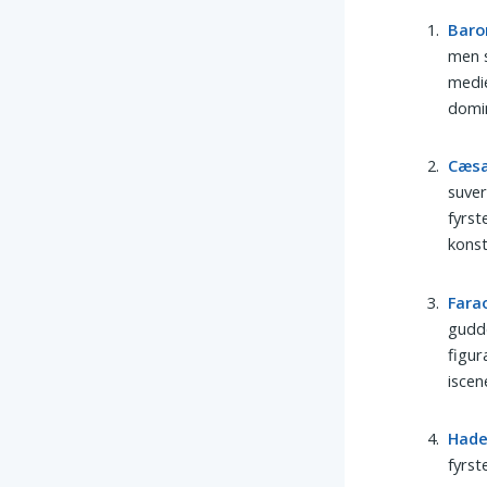
Baro
men s
medi
domi
Cæs
suver
fyrst
konst
Fara
guddo
figur
iscen
Had
fyrst