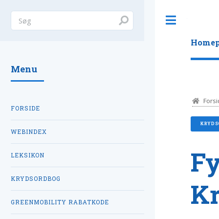
Toggle
Homep
Menu
Forsi
FORSIDE
KRYDS
WEBINDEX
Fy
LEKSIKON
KRYDSORDBOG
K
GREENMOBILITY RABATKODE