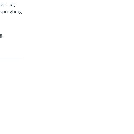
ltur- og
g sprogbrug
g,