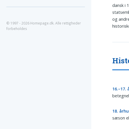
dansk i 
statsemb
og andre
© 1997 - 2026 Homepage.dk. Alle rettigheder
historis
forbeholdes
Hist
16.–17.
betegnel
18. årh
sæson el