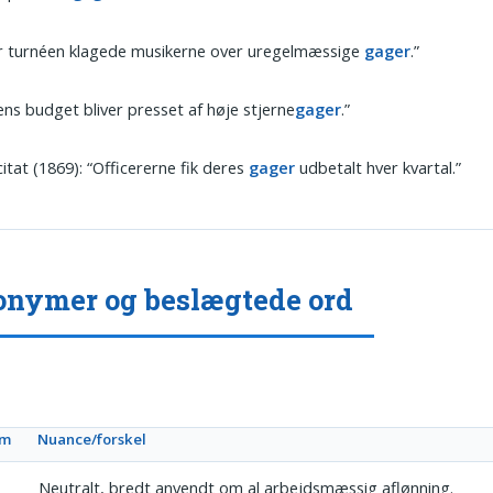
er turnéen klagede musikerne over uregelmæssige
gager
.”
ens budget bliver presset af høje stjerne
gager
.”
citat (1869): “Officererne fik deres
gager
udbetalt hver kvartal.”
nymer og beslægtede ord
ym
Nuance/forskel
Neutralt, bredt anvendt om al arbejdsmæssig aflønning.