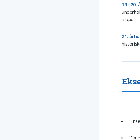
19.–20.
underhol
af
løn
.
21. årh
historis
Ekse
“Ens
“Skue