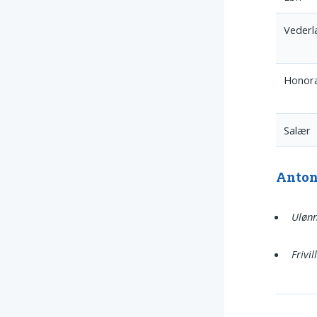
Vederl
Honor
Salær
Anto
Ulønn
Frivil