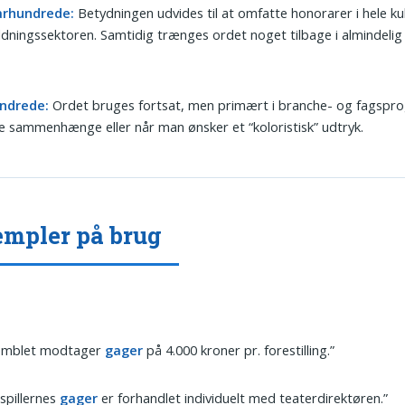
 århundrede:
Betydningen udvides til at omfatte honorarer i hele ku
dningssektoren. Samtidig trænges ordet noget tilbage i almindeli
undrede:
Ordet bruges fortsat, men primært i branche- og fagspro
ke sammenhænge eller når man ønsker et “koloristisk” udtryk.
mpler på brug
emblet modtager
gager
på 4.000 kroner pr. forestilling.”
spillernes
gager
er forhandlet individuelt med teaterdirektøren.”