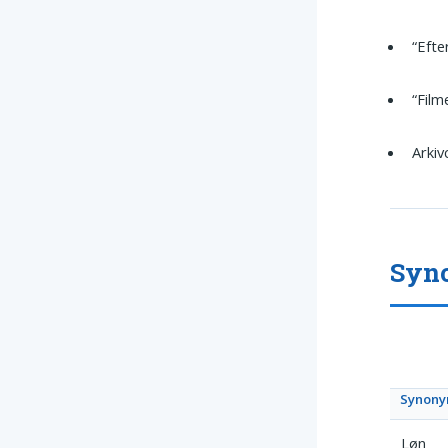
“Eft
“Film
Arkiv
Syno
Synon
Løn