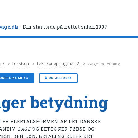
age.dk
- Din startside på nettet siden 1997
de
Leksikon
Leksikonopslag med G
Gager betydning
KONOPSLAG MED G
26. JULI 2025
ger betydning
R
ER FLERTALSFORMEN AF DET DANSKE
ANTIV
GAGE
OG BETEGNER FØRST OG
EST DEN LØN, BETALING ELLER DET