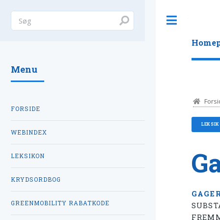
Toggle
Homep
Menu
Forsi
FORSIDE
LEKSI
WEBINDEX
Ga
LEKSIKON
KRYDSORDBOG
GAGE
GREENMOBILITY RABATKODE
SUBST
FREMM