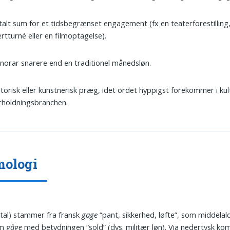
talt sum for et tidsbegrænset engagement (fx en teater­forestilling
rtturné eller en filmoptagelse).
norar snarere end en traditionel månedsløn.
storisk eller kunstnerisk præg, idet ordet hyppigst forekommer i kul
rholdningsbranchen.
mologi
tal) stammer fra fransk
gage
“pant, sikkerhed, løfte”, som middelald
om
gâge
med betydningen “sold” (dvs. militær løn). Via nedertysk kom