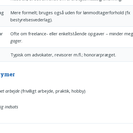
ag
Mere formelt; bruges også uden for lønmodtagerforhold (fx
bestyrelsesvederlag).
ar
Ofte om freelance- eller enkeltstående opgaver – minder me
gager
.
Typisk om advokater, revisorer m.fl.; honorarpræget.
nymer
et arbejde
(frivilligt arbejde, praktik, hobby)
lig indsats