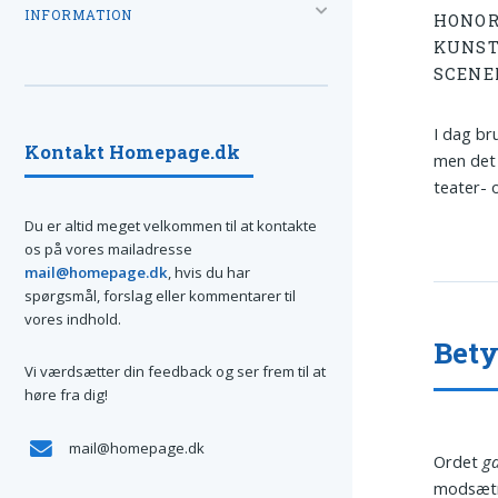
INFORMATION
HONOR
KUNST
SCENE
I dag br
Kontakt Homepage.dk
men det 
teater- 
Du er altid meget velkommen til at kontakte
os på vores mailadresse
mail@homepage.dk
, hvis du har
spørgsmål, forslag eller kommentarer til
vores indhold.
Bet
Vi værdsætter din feedback og ser frem til at
høre fra dig!
mail@homepage.dk
Ordet
g
modsætn