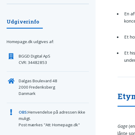
En af
konce
Udgiverinfo
Et ho
Homepage.dk udgives af:
Et hi
BGGD Digital ApS
unde
CVR: 34482853
Dalgas Boulevard 48
2000 Frederiksberg
Danmark
Ety
OBS:
Henvendelse på adressen ikke
muligt.
Post mærkes "Att: Homepage.dk"
Gage
(en
lånte s