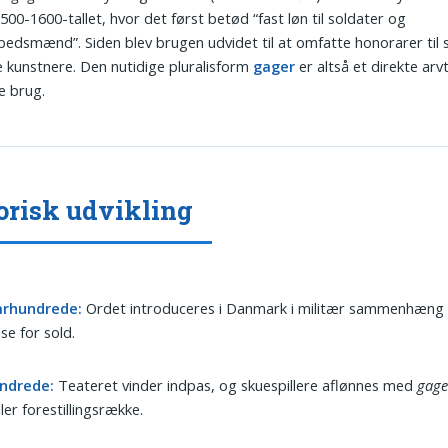
1500-1600-tallet, hvor det først betød “fast løn til soldater og
edsmænd”. Siden blev brugen udvidet til at omfatte honorarer til s
 kunstnere. Den nutidige pluralisform
gager
er altså et direkte arvt
ke brug.
orisk udvikling
 århundrede:
Ordet introduceres i Danmark i militær sammenhæng
se for sold.
undrede:
Teateret vinder indpas, og skuespillere aflønnes med
gage
ler forestillingsrække.