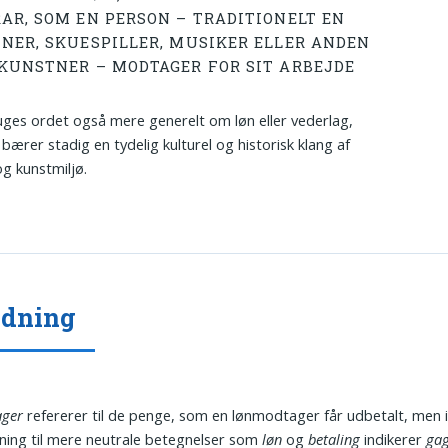
AR, SOM EN PERSON – TRADITIONELT EN
NER, SKUESPILLER, MUSIKER ELLER ANDEN
KUNSTNER – MODTAGER FOR SIT ARBEJDE
uges ordet også mere generelt om løn eller vederlag,
bærer stadig en tydelig kulturel og historisk klang af
og kunstmiljø.
ydning
ager
refererer til de penge, som en lønmodtager får udbetalt, men 
ing til mere neutrale betegnelser som
løn
og
betaling
indikerer
ga