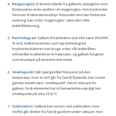
Reagensglas
: Et ikonisk billede fra galliums opdagelse viser
Boisbaudran teste spektre i et reagensglas. Hvis krydsordet
henviser til laboratorieudstyr forbundet med den historiske
isolering, kan ordet 'reagensglas' være den rette
ledetrådsløsning.
Renhedsgrad
: Gallium til halvledere skal ofte være 99,9999
% rent, hvilket beskrives som høj renhedsgrad.
Krydsordsskaberen kan bruge ordet, når ledetråden
omhandler kvalitetskrav til materialer, og gallium fungerer
som eksempel på ekstremt rent metal.
Smeltepunkt
: Når spørgsmålet fokuserer på den
temperatur, hvor et stof går fra fast til flydende, kan svaret
ganske enkelt være 'smeltepunkt'. Det er relevant for
gallium, fordi elementet har et bemærkelsesværdigt lavt
smeltepunkt på cirka 29,8 °C.
Sublimation
: Gallium kan renses ved sublimation, hvor
stoffet går direkte fra fast til gasform under vakuum. Hvis