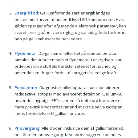
Energibånd
: Galliumforbindelsers energibåndgap
bestemmer farven af udsendt lys i LED-komponenter. Hvis
gåden spørger efter afgørende elektronisk parameter, kan
svaret 'energibånd' være rigtigt og samtidigt lede tankerne
hen på galliumbaserede halvledere.
Flydemetal
: Da gallium smelter tæt på stuetemperatur,
omtales det populært som et flydemetal. I et krydsord kan
ordet beskrive stoffets karakter i stedet for navnet, og
anvendelsen drager fordel af sprogets billedlige kraft.
Petscanner
: Diagnostisk billedapparat som kombinerer
radioaktive isotoper med avanceret detektion. Gallium-68
anvendes hyppigt i PETscanner, så dette ord kan være et
mere praktisk krydsordssvar end at skrive selve isotopen,
mens forbindelsen til gallium bevares.
Pnovergang
: Alle dioder, inklusive dem af galliumarsenid,
består af en pn-overgang. Krydsordsmageren kan nøjes