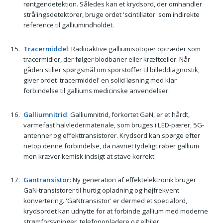
røntgendetektion. Således kan et krydsord, der omhandler
strålingsdetektorer, bruge ordet 'scintillator' som indirekte
reference til galliumindholdet.
Tracermiddel
: Radioaktive galliumisotoper optræder som
tracermidler, der følger blodbaner eller kræftceller. Når
gåden stiller spørgsmål om sporstoffer til billeddiagnostik,
giver ordet 'tracermiddel' en solid løsning med klar
forbindelse til galliums medicinske anvendelser.
Galliumnitrid
: Galliumnitrid, forkortet GaN, er et hårdt,
varmefast halvledermateriale, som bruges i LED-pærer, 5G-
antenner og effekttransistorer. Krydsord kan spørge efter
netop denne forbindelse, da navnet tydeligt røber gallium
men kræver kemisk indsigt at stave korrekt.
Gantransistor
: Ny generation af effektelektronik bruger
GaN-transistorer til hurtig opladning og højfrekvent
konvertering. 'GaNtransistor' er dermed et specialord,
krydsordet kan udnytte for at forbinde gallium med moderne
strømforsyninger, telefonopladere og elbiler.