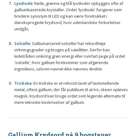
Lysdiode
: Røde, grønne og blå lysdioder opbygges ofte af
galliumbaserede krystaller. Ordet 'lysdiode' fungerer som
bredere synonym til LED og kan være foretrukket i
dansksprogede krydsord, hvor udenlandske forkortelser
undgås.
Solcelle
: Galliumarsenid-solceller har rekordhøje
virkningsgrader og bruges på satellitter. Derfor kan
ledetråden omkring grøn energi eller rumfart pege på ordet
'solcelle', hvor gallium forekommer som afgørende
ingrediens, selvom navnet ikke nævnes direkte.
Trickske
: En trickske er et rekvisit lavet af lavtsmeltende
metal, oftest gallium, der får publikum til at tro, skeen opløses
magisk. Krydsord kan bruge ordet som legende alternativ til
mere tekniske beskrivelser af gallium.
Gallium Krydsord på 9 bogstaver