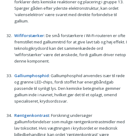
forklarer dets kemiske reaktioner og placering i gruppe 13.
Spørger gåden efter yderste elektronstruktur, kan ordet
'valenselektron' være svaret med direkte forbindelse til
gallium.
Wififorstærker
: De små forstærkere i Wi-Fi-routeren er ofte
fremstillet med galliumnitrid for at give lavt tab og høj effekt. I
teknologikrydsord kan det sammenkædede ord
'wififorstærker' være det ønskede, fordi gallium driver netop
denne komponent.
Galliumphosphid
: Galliumphosphid anvendes især til røde
og grønne LED-chips, fordi stoffet har energibåndgab
passende til synligt lys. Den kemiske betegnelse gemmer
gallium inde i navnet, hvilket gør det til et oplagt, omend
specialiseret, krydsordssvar.
Røntgenkontrast
: Forskning undersøger
galliumforbindelser som mulige røntgenkontrastmidler med
lav toksicitet. Hvis vægtningen i krydsordet er medicinsk
billedbehandling, kan ordet 'røntgenkontrast' være