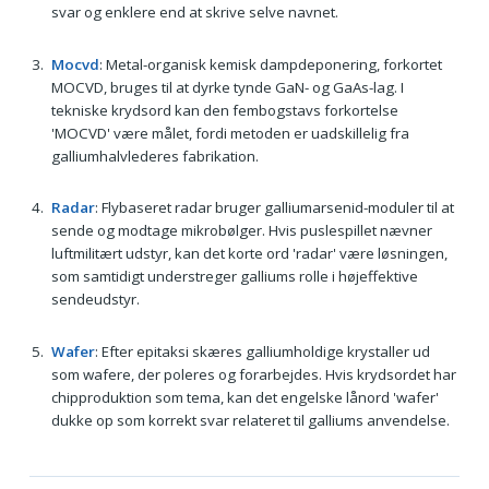
svar og enklere end at skrive selve navnet.
Mocvd
: Metal-organisk kemisk dampdeponering, forkortet
MOCVD, bruges til at dyrke tynde GaN- og GaAs-lag. I
tekniske krydsord kan den fembogstavs forkortelse
'MOCVD' være målet, fordi metoden er uadskillelig fra
galliumhalvlederes fabrikation.
Radar
: Flybaseret radar bruger galliumarsenid-moduler til at
sende og modtage mikrobølger. Hvis puslespillet nævner
luftmilitært udstyr, kan det korte ord 'radar' være løsningen,
som samtidigt understreger galliums rolle i højeffektive
sendeudstyr.
Wafer
: Efter epitaksi skæres galliumholdige krystaller ud
som wafere, der poleres og forarbejdes. Hvis krydsordet har
chipproduktion som tema, kan det engelske lånord 'wafer'
dukke op som korrekt svar relateret til galliums anvendelse.