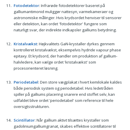
Fotodetektor
: Infrarøde fotodetektorer baseret på
galliumantimonid muliggør nattesyn, varmekameraer og
astronomiske målinger. Hvis krydsordet henviser til sensorer
eller detektion, kan ordet 'fotodetektor' fungere som
naturligt svar, der indirekte indkapsler galliums betydning.
Kristalvækst
: Højkvalitets GaN-krystaller dyrkes gennem
kontrolleret kristalvækst, eksempelvis hydride vapour phase
epitaxy. Et krydsord, der handler om produktion af gallium-
halvledere, kan vælge ordet 'kristalvækst' som
procesorienteret løsning.
Periodetabel
: Den store vægplakat i hvert kemilokale kaldes
både periodisk system og periodetabel. Hvis ledetråden
spiller på galliums placering snarere end stoffet selv, kan
udfaldet blive ordet 'periodetabel' som reference til hele
oversigtsstrukturen.
Scintillator
: Når gallium aktivt tilsættes krystaller som
gadoliniumgalliumgranat, skabes effektive scintillatorer til