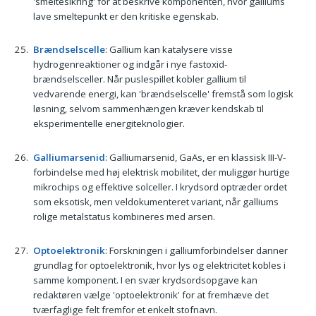
'smeltesikring' for at beskrive komponenten, hvor galliums
lave smeltepunkt er den kritiske egenskab.
Brændselscelle
: Gallium kan katalysere visse
hydrogenreaktioner og indgår i nye fastoxid-
brændselsceller. Når puslespillet kobler gallium til
vedvarende energi, kan 'brændselscelle' fremstå som logisk
løsning, selvom sammenhængen kræver kendskab til
eksperimentelle energiteknologier.
Galliumarsenid
: Galliumarsenid, GaAs, er en klassisk III-V-
forbindelse med høj elektrisk mobilitet, der muliggør hurtige
mikrochips og effektive solceller. I krydsord optræder ordet
som eksotisk, men veldokumenteret variant, når galliums
rolige metalstatus kombineres med arsen.
Optoelektronik
: Forskningen i galliumforbindelser danner
grundlag for optoelektronik, hvor lys og elektricitet kobles i
samme komponent. I en svær krydsordsopgave kan
redaktøren vælge 'optoelektronik' for at fremhæve det
tværfaglige felt fremfor et enkelt stofnavn.