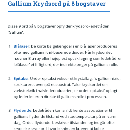
Gallium Krydsord på 8 bogstaver
Disse 9 ord på 8 bogstaver opfylder krydsord-ledetråden
'Gallium'.
Blålaser
: De korte bølgelængder i en blå laser produceres
ofte med galliumnitrid-baserede dioder. Når krydsordet
nævner Blu-ray eller højopløst optisk lagring som ledetråd, er
'blålaser' et fiffigt ord, der indirekte peger på galliums rolle.
Epitaksi
: Under epitaksi vokser et krystallag, fx galliumnitrid,
struktureret oven på et substrat. Taler krydsordet om
vækstteknik i halvlederindustrien, er ordet 'epitaksi' oplagt
og leder løseren direkte til galliums rolle i processen.
Flydende
: Ledetråden kan snildt hente associationer til
galliums flydende tilstand ved stuetemperatur på en varm
dag. Ordet 'flydende' beskriver tilstanden og indgår ofte i
kryptiske krydsord, hvor løsningen kræver at koble