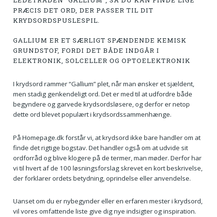
LEDETRÅDEN “GALLIUM”, SÅ DU KAN FINDE LIGE
PRÆCIS DET ORD, DER PASSER TIL DIT
KRYDSORDSPUSLESPIL.
GALLIUM ER ET SÆRLIGT SPÆNDENDE KEMISK
GRUNDSTOF, FORDI DET BÅDE INDGÅR I
ELEKTRONIK, SOLCELLER OG OPTOELEKTRONIK
I krydsord rammer “Gallium” plet, når man ønsker et sjældent,
men stadig genkendeligt ord. Det er med til at udfordre både
begyndere og garvede krydsordsløsere, og derfor er netop
dette ord blevet populært i krydsordssammenhænge.
På Homepage.dk forstår vi, at krydsord ikke bare handler om at
finde det rigtige bogstav. Det handler også om at udvide sit
ordforråd og blive klogere på de termer, man møder. Derfor har
vi til hvert af de 100 løsningsforslag skrevet en kort beskrivelse,
der forklarer ordets betydning, oprindelse eller anvendelse.
Uanset om du er nybegynder eller en erfaren mester i krydsord,
vil vores omfattende liste give dig nye indsigter og inspiration.