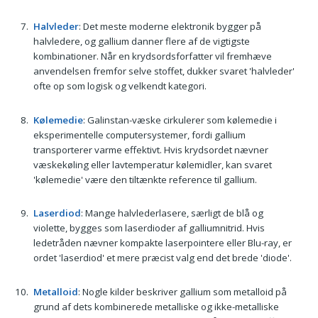
Halvleder
: Det meste moderne elektronik bygger på
halvledere, og gallium danner flere af de vigtigste
kombinationer. Når en krydsordsforfatter vil fremhæve
anvendelsen fremfor selve stoffet, dukker svaret 'halvleder'
ofte op som logisk og velkendt kategori.
Kølemedie
: Galinstan-væske cirkulerer som kølemedie i
eksperimentelle computersystemer, fordi gallium
transporterer varme effektivt. Hvis krydsordet nævner
væskekøling eller lavtemperatur kølemidler, kan svaret
'kølemedie' være den tiltænkte reference til gallium.
Laserdiod
: Mange halvlederlasere, særligt de blå og
violette, bygges som laserdioder af galliumnitrid. Hvis
ledetråden nævner kompakte laserpointere eller Blu-ray, er
ordet 'laserdiod' et mere præcist valg end det brede 'diode'.
Metalloid
: Nogle kilder beskriver gallium som metalloid på
grund af dets kombinerede metalliske og ikke-metalliske