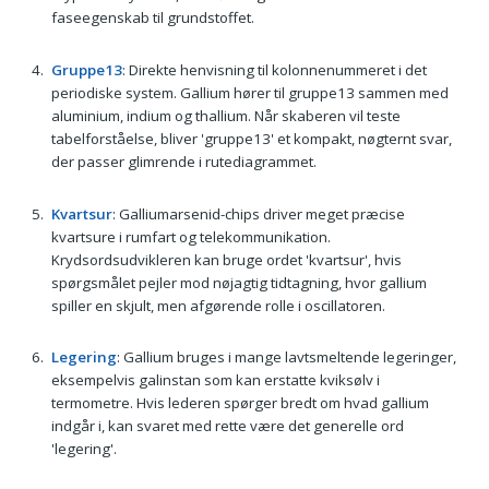
faseegenskab til grundstoffet.
Gruppe13
: Direkte henvisning til kolonnenummeret i det
periodiske system. Gallium hører til gruppe13 sammen med
aluminium, indium og thallium. Når skaberen vil teste
tabelforståelse, bliver 'gruppe13' et kompakt, nøgternt svar,
der passer glimrende i rutediagrammet.
Kvartsur
: Galliumarsenid-chips driver meget præcise
kvartsure i rumfart og telekommunikation.
Krydsordsudvikleren kan bruge ordet 'kvartsur', hvis
spørgsmålet pejler mod nøjagtig tidtagning, hvor gallium
spiller en skjult, men afgørende rolle i oscillatoren.
Legering
: Gallium bruges i mange lavtsmeltende legeringer,
eksempelvis galinstan som kan erstatte kviksølv i
termometre. Hvis lederen spørger bredt om hvad gallium
indgår i, kan svaret med rette være det generelle ord
'legering'.