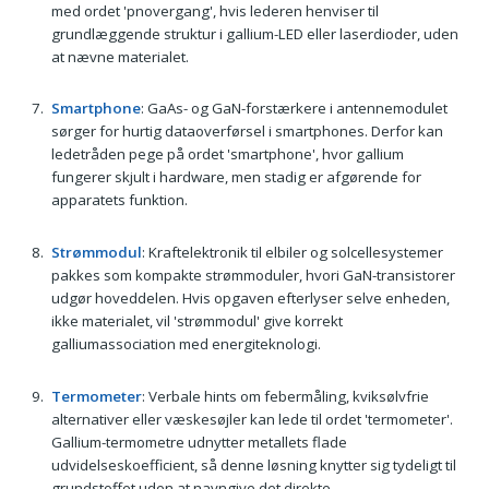
med ordet 'pnovergang', hvis lederen henviser til
grundlæggende struktur i gallium-LED eller laserdioder, uden
at nævne materialet.
Smartphone
: GaAs- og GaN-forstærkere i antennemodulet
sørger for hurtig dataoverførsel i smartphones. Derfor kan
ledetråden pege på ordet 'smartphone', hvor gallium
fungerer skjult i hardware, men stadig er afgørende for
apparatets funktion.
Strømmodul
: Kraftelektronik til elbiler og solcellesystemer
pakkes som kompakte strømmoduler, hvori GaN-transistorer
udgør hoveddelen. Hvis opgaven efterlyser selve enheden,
ikke materialet, vil 'strømmodul' give korrekt
galliumassociation med energiteknologi.
Termometer
: Verbale hints om febermåling, kviksølvfrie
alternativer eller væskesøjler kan lede til ordet 'termometer'.
Gallium-termometre udnytter metallets flade
udvidelseskoefficient, så denne løsning knytter sig tydeligt til
grundstoffet uden at navngive det direkte.