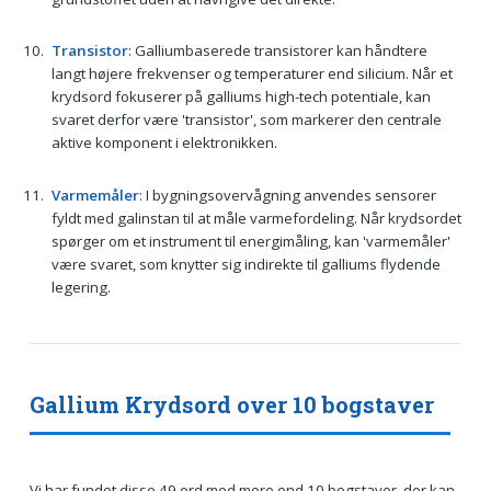
Transistor
: Galliumbaserede transistorer kan håndtere
langt højere frekvenser og temperaturer end silicium. Når et
krydsord fokuserer på galliums high-tech potentiale, kan
svaret derfor være 'transistor', som markerer den centrale
aktive komponent i elektronikken.
Varmemåler
: I bygningsovervågning anvendes sensorer
fyldt med galinstan til at måle varmefordeling. Når krydsordet
spørger om et instrument til energimåling, kan 'varmemåler'
være svaret, som knytter sig indirekte til galliums flydende
legering.
Gallium Krydsord over 10 bogstaver
Vi har fundet disse 49 ord med mere end 10 bogstaver, der kan