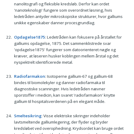
nanolitografi og fleksible kredsløb. Derfor kan ordet
'nanoteknologi' fungere som overordnet løsning, hvis
ledetråden antyder mikroskopiske strukturer, hvor galliums
unikke egenskaber danner procesgrundlag.
Opdagelse1875
: Ledetråden kan fokusere på årstallet for
galliums opdagelse, 1875. Det sammenklistrede svar
'opdagelse1875' fungerer som datoorienteret nøgle og
kræver, at løseren husker koblingen mellem årstal og det
nyspektrelt identificerede metal.
Radiofarmakon
: Isotoperne gallium-67 og gallium-68
bindes til biomolekyler og danner radiofarmaka til
diagnostiske scanninger. Hvis ledetråden nævner
sporstoffer i medicin, kan svaret 'radiofarmakon' knytte
gallium til hospitalsverdenen på en elegant måde.
Smeltesikring
: Visse elektriske sikringer indeholder
lavtsmeltende galliumlegering, der flyder og bryder
kredsløbet ved overophedning. Krydsordet kan bruge ordet