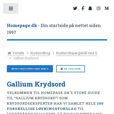
Toggle
Homepage.dk
- Din startside på nettet siden
1997
Forside
Krydsordbog
Krydsordsspørgsmål med G
Gallium Krydsord
KRYDSORDSSPØRGSMÅL MED G
28. JULI 2025
Gallium Krydsord
VELKOMMEN TIL HOMEPAGE.DK’S STORE GUIDE
TIL “GALLIUM KRYDSORD”! SOM
KRYDSORDSEKSPERTER HAR VI SAMLET HELE
100
FORSKELLIGE LØSNINGSFORSLAG
TIL