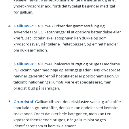
køleelementer. Navnet kombinerer de tre metaller og er et
yndet krydsordshack, fordi det tydeligt begynder med ‘gal’
for gallium.
Gallium67
: Gallium-67 udsender gammastråling og
anvendes i SPECT-scanninger til at opspore betændelse eller
kræft. Det lidt tekniske isotopnavn kan dukke op som
krydsordssvar, når tallene i feltet passer, og emnet handler
om nuklearmedicin.
Gallium68
: Gallium-68 halveres hurtigt og bruges i moderne
PET-scanninger med høje opløsningsgrader. Hvis krydsordet
nævner generatorer på hospitalet eller positronemission, vil
talkombinationen 'gallium68' være et specialiseret, men
præcist, bud på løsningen.
Grundstof
: Gallium tilhører den eksklusive samling af stoffer
som kaldes grundstoffer, der ikke kan opdeles ved kemiske
reaktioner. Ordet dækker hele kategorien, men kan i en
krydsordshenseende bruges, når gallium blot søges
identificeret som et kemisk element.