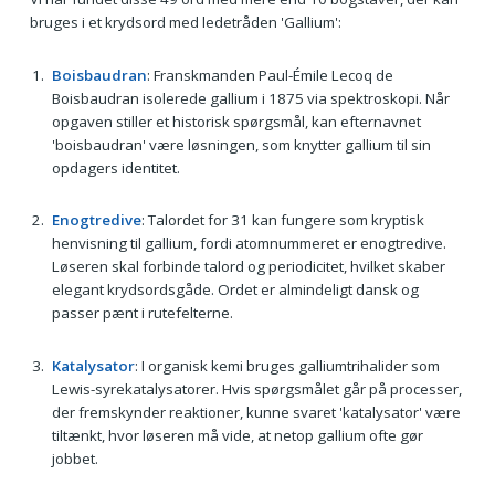
bruges i et krydsord med ledetråden 'Gallium':
Boisbaudran
: Franskmanden Paul-Émile Lecoq de
Boisbaudran isolerede gallium i 1875 via spektroskopi. Når
opgaven stiller et historisk spørgsmål, kan efternavnet
'boisbaudran' være løsningen, som knytter gallium til sin
opdagers identitet.
Enogtredive
: Talordet for 31 kan fungere som kryptisk
henvisning til gallium, fordi atomnummeret er enogtredive.
Løseren skal forbinde talord og periodicitet, hvilket skaber
elegant krydsordsgåde. Ordet er almindeligt dansk og
passer pænt i rutefelterne.
Katalysator
: I organisk kemi bruges galliumtrihalider som
Lewis-syrekatalysatorer. Hvis spørgsmålet går på processer,
der fremskynder reaktioner, kunne svaret 'katalysator' være
tiltænkt, hvor løseren må vide, at netop gallium ofte gør
jobbet.