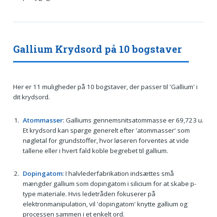
Gallium Krydsord på 10 bogstaver
Her er 11 muligheder på 10 bogstaver, der passer til 'Gallium' i
dit krydsord.
Atommasser
: Galliums gennemsnitsatommasse er 69,723 u.
Et krydsord kan spørge generelt efter 'atommasser' som
nøgletal for grundstoffer, hvor løseren forventes at vide
tallene eller i hvert fald koble begrebet til gallium.
Dopingatom
: I halvlederfabrikation indsættes små
mængder gallium som dopingatom i silicium for at skabe p-
type materiale. Hvis ledetråden fokuserer på
elektronmanipulation, vil 'dopingatom' knytte gallium og
processen sammen i et enkelt ord.