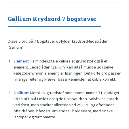
Gallium Krydsord 7 bogstaver
Disse 5 ord på 7 bogstaver opfylder krydsord-ledetråden
'Gallium'.
Element
: I almindelig tale kaldes et grundstof også et
element. Ledetråden 'gallium' kan altså munde ud i selve
kategorien, hvor 'element' er løsningen. Det korte ord passer
i mange felter og kræver basal kemividen at koble korrekt.
Gallium
: Metallisk grundstof med atomnummer 31, opdaget
1875 af Paul-Émile Lecoq de Boisbaudran. Sølvhvidt, sprødt
ved frost, men smelter allerede ved 29,8 °C og efterlader
ofte dråber i hånden. Anvendes i halvledere, medicinske
isotoper og termometre.