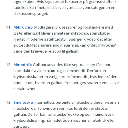
egenskaber. Hvis krydsordet fokuserer på grænsestoffer i
tabellen, kan 'metalloid' blive svaret, selvom kategorien er
diskussionspræget.
Mikrochip
: Modtagere, processorer og forstærkere med
GaAs eller GaN bliver samlet i en mikrochip, som skaber
hjertet i moderne satellitudstyr. Spørger krydsordet efter
slutproduktet snarere end materialet, kan ordet 'mikrochip'
være den krævede relation til gallium.
Minedrift
: Gallium udvindes ikke separat, men fås som
biprodukt fra aluminium- og zinkminedrift. Derfor kan
krydsordsskaberen vælge ordet 'minedrift', hvis ledetråden
handler om, hvordan gallium frembringes snarere end selve
metalnavnet.
Smelteske
: Internettets berømte smelteske-videoer viser en
metalske, der forsvinder i varm te, fordi den er støbt af
gallium. Derfor kan 'smelteske' dukke op som humoristisk
krydsordsløsning, når ledetråden nævner smeltetrick eller
partygag.