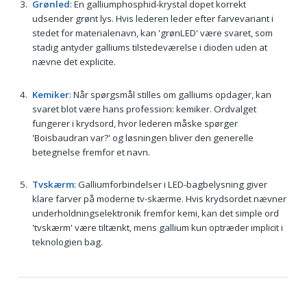
Grønled
: En galliumphosphid-krystal dopet korrekt
udsender grønt lys. Hvis lederen leder efter farvevariant i
stedet for materialenavn, kan 'grønLED' være svaret, som
stadig antyder galliums tilstedeværelse i dioden uden at
nævne det explicite.
Kemiker
: Når spørgsmål stilles om galliums opdager, kan
svaret blot være hans profession: kemiker. Ordvalget
fungerer i krydsord, hvor lederen måske spørger
'Boisbaudran var?' og løsningen bliver den generelle
betegnelse fremfor et navn.
Tvskærm
: Galliumforbindelser i LED-bagbelysning giver
klare farver på moderne tv-skærme. Hvis krydsordet nævner
underholdningselektronik fremfor kemi, kan det simple ord
'tvskærm' være tiltænkt, mens gallium kun optræder implicit i
teknologien bag.