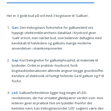
Her er 3 gode bud på ord med 3 bogstaver til 'Gallium'.
Gan
: Den trebogstavs forkortelse for galliumnitrid ses
hyppigt i elektronikbranchens datablad. I krydsord giver
'GaN' et kort, men nørdet bud, som belønner deltagere med
kendskab til halvledere og galliums mange moderne
anvendelser i strømkomponenter.
Gap
: Kort betegnelse for galliumphosphid, et materiale til
lysdioder. Ordet er praktisk i krydsord, fordi
bogstavkombinationen allerede angiver begge grundstoffer.
Kendere af elektronik vil hurtigt forbinde Ga til gallium og P til
fosfor.
Led
: Galliumforbindelser ligger bag meget af LED-
revolutionen, der har erstattet glødepærer verden over. Hvis
lederen giver et praktisk hint om lyskilder fremfor det
kemiske navn, kan trebogstavsordet 'LED' sagtens være den