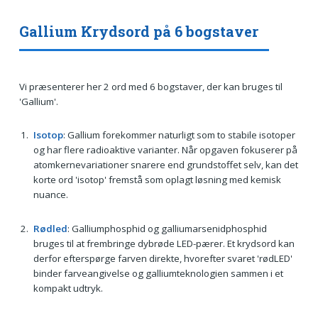
Gallium Krydsord på 6 bogstaver
Vi præsenterer her 2 ord med 6 bogstaver, der kan bruges til
'Gallium'.
Isotop
: Gallium forekommer naturligt som to stabile isotoper
og har flere radioaktive varianter. Når opgaven fokuserer på
atomkernevariationer snarere end grundstoffet selv, kan det
korte ord 'isotop' fremstå som oplagt løsning med kemisk
nuance.
Rødled
: Galliumphosphid og galliumarsenidphosphid
bruges til at frembringe dybrøde LED-pærer. Et krydsord kan
derfor efterspørge farven direkte, hvorefter svaret 'rødLED'
binder farveangivelse og galliumteknologien sammen i et
kompakt udtryk.