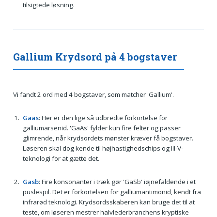
tilsigtede løsning.
Gallium Krydsord på 4 bogstaver
Vi fandt 2 ord med 4 bogstaver, som matcher 'Gallium'.
Gaas
: Her er den lige så udbredte forkortelse for
galliumarsenid. 'GaAs' fylder kun fire felter og passer
glimrende, når krydsordets mønster kræver få bogstaver.
Løseren skal dog kende til højhastighedschips og III-V-
teknologi for at gætte det.
Gasb
: Fire konsonanter i træk gør 'GaSb' iøjnefaldende i et
puslespil. Det er forkortelsen for galliumantimonid, kendt fra
infrarød teknologi. Krydsordsskaberen kan bruge det til at
teste, om løseren mestrer halvlederbranchens kryptiske