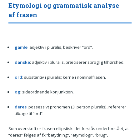
Etymologi og grammatisk analyse
af frasen
gamle
: adjektiv i pluralis, beskriver “ord”.
danske
: adjektiv i pluralis, præciserer sproglig tilhørshed.
ord
: substantiv i pluralis; kerne i nominalfrasen.
og
: sideordnende konjunktion.
deres
: possessivt pronomen (3. person pluralis), refererer
tilbage til “ord”.
Som overskrift er frasen ellipstisk: det forstås underforstået, at
“deres” følges af fx “betydning”, “etymologi”, “brug”,