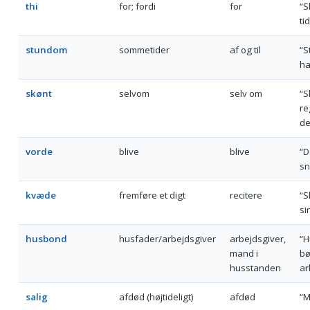
thi
for; fordi
for
“S
ti
stundom
sommetider
af og til
“S
ha
skønt
selvom
selv om
“S
re
de
vorde
blive
blive
“D
sn
kvæde
fremføre et digt
recitere
“S
si
husbond
husfader/arbejdsgiver
arbejdsgiver,
“
mand i
bø
husstanden
ar
salig
afdød (højtideligt)
afdød
“M