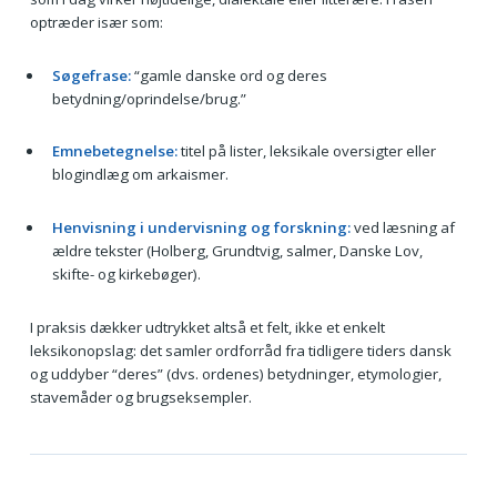
optræder især som:
Søgefrase:
“gamle danske ord og deres
betydning/oprindelse/brug.”
Emnebetegnelse:
titel på lister, leksikale oversigter eller
blogindlæg om arkaismer.
Henvisning i undervisning og forskning:
ved læsning af
ældre tekster (Holberg, Grundtvig, salmer, Danske Lov,
skifte- og kirkebøger).
I praksis dækker udtrykket altså et felt, ikke et enkelt
leksikonopslag: det samler ordforråd fra tidligere tiders dansk
og uddyber “deres” (dvs. ordenes) betydninger, etymologier,
stavemåder og brugseksempler.