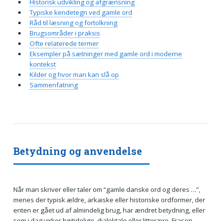
Historisk udvikling og afgrænsning
Typiske kendetegn ved gamle ord
Råd til læsning og fortolkning
Brugsområder i praksis
Ofte relaterede termer
Eksempler på sætninger med gamle ord i moderne
kontekst
Kilder og hvor man kan slå op
Sammenfatning
Betydning og anvendelse
Når man skriver eller taler om “gamle danske ord og deres …”,
menes der typisk ældre, arkaiske eller historiske ordformer, der
enten er gået ud af almindelig brug, har ændret betydning, eller
som i dag virker højtidelige, dialektale eller litterære. Frasen