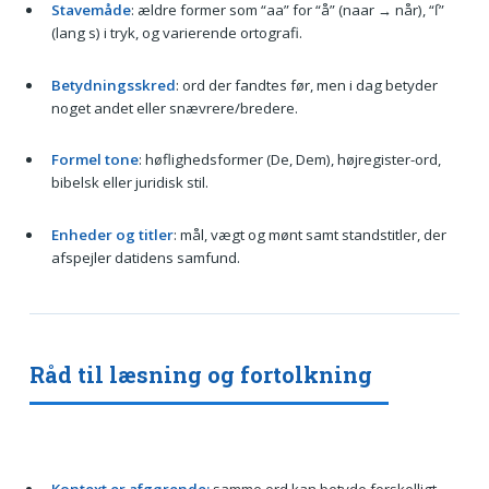
Stavemåde
: ældre former som “aa” for “å” (naar → når), “ſ”
(lang s) i tryk, og varierende ortografi.
Betydningsskred
: ord der fandtes før, men i dag betyder
noget andet eller snævrere/bredere.
Formel tone
: høflighedsformer (De, Dem), højregister-ord,
bibelsk eller juridisk stil.
Enheder og titler
: mål, vægt og mønt samt standstitler, der
afspejler datidens samfund.
Råd til læsning og fortolkning
Kontext er afgørende:
samme ord kan betyde forskelligt