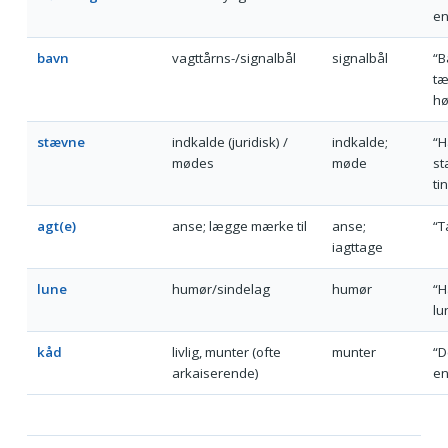
en
bavn
vagttårns-/signalbål
signalbål
“B
tæ
hø
stævne
indkalde (juridisk) /
indkalde;
“H
mødes
møde
st
ti
agt(e)
anse; lægge mærke til
anse;
“T
iagttage
lune
humør/sindelag
humør
“H
lu
kåd
livlig, munter (ofte
munter
“D
arkaiserende)
en