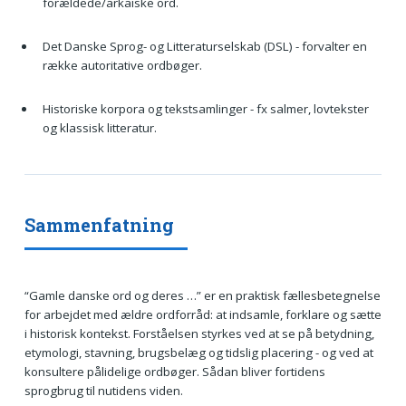
forældede/arkaiske ord.
Det Danske Sprog- og Litteraturselskab (DSL) - forvalter en
række autoritative ordbøger.
Historiske korpora og tekstsamlinger - fx salmer, lovtekster
og klassisk litteratur.
Sammenfatning
“Gamle danske ord og deres …” er en praktisk fællesbetegnelse
for arbejdet med ældre ordforråd: at indsamle, forklare og sætte
i historisk kontekst. Forståelsen styrkes ved at se på betydning,
etymologi, stavning, brugsbelæg og tidslig placering - og ved at
konsultere pålidelige ordbøger. Sådan bliver fortidens
sprogbrug til nutidens viden.