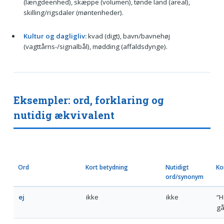
(længdeenhed), skæppe (volumen), tønde land (areal),
skilling/rigsdaler (møntenheder).
Kultur og dagligliv:
kvad (digt), bavn/bavnehøj
(vagttårns-/signalbål), mødding (affaldsdynge).
Eksempler: ord, forklaring og
nutidig ækvivalent
Ord
Kort betydning
Nutidigt
Ko
ord/synonym
ej
ikke
ikke
“H
gå