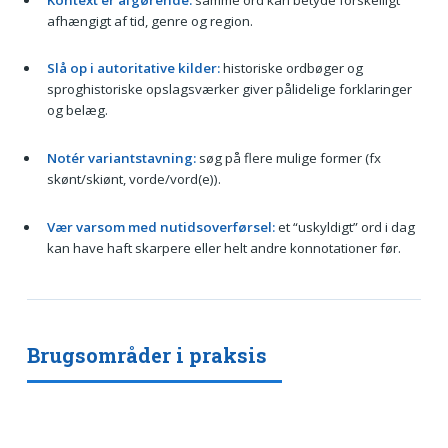
afhængigt af tid, genre og region.
Slå op i autoritative kilder:
historiske ordbøger og
sproghistoriske opslagsværker giver pålidelige forklaringer
og belæg.
Notér variantstavning:
søg på flere mulige former (fx
skønt/skiønt, vorde/vord(e)).
Vær varsom med nutidsoverførsel:
et “uskyldigt” ord i dag
kan have haft skarpere eller helt andre konnotationer før.
Brugsområder i praksis