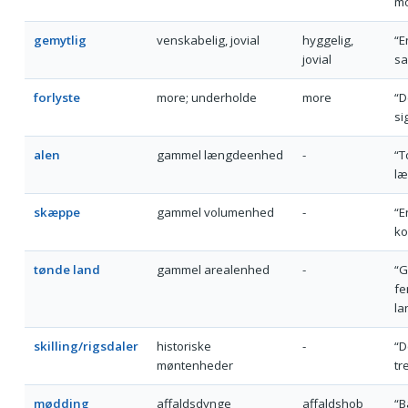
mo
gemytlig
venskabelig, jovial
hyggelig,
“E
jovial
sa
forlyste
more; underholde
more
“D
si
alen
gammel længdeenhed
-
“T
læ
skæppe
gammel volumenhed
-
“E
ko
tønde land
gammel arealenhed
-
“G
fe
la
skilling/rigsdaler
historiske
-
“D
møntenheder
tre
mødding
affaldsdynge
affaldshob
“B