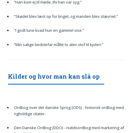
“Han kom ej til møde, thi han var syg.”
“Skødet blev læst op for tinget, og manden blev stævnet.”
“I godt lune kvad hun en gammel vise.”
“Min salige bedstefar målte to alen stof til kjolen.”
Kilder og hvor man kan slå op
Ordbog over det danske Sprog (ODS) - historisk ordbog med
righoldige citater.
Den Danske Ordbog (DDO) - nutidsordbog med markering af