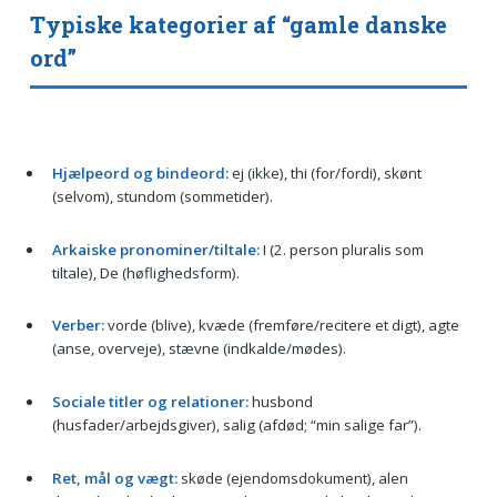
Typiske kategorier af “gamle danske
ord”
Hjælpeord og bindeord:
ej (ikke), thi (for/fordi), skønt
(selvom), stundom (sommetider).
Arkaiske pronominer/tiltale:
I (2. person pluralis som
tiltale), De (høflighedsform).
Verber:
vorde (blive), kvæde (fremføre/recitere et digt), agte
(anse, overveje), stævne (indkalde/mødes).
Sociale titler og relationer:
husbond
(husfader/arbejdsgiver), salig (afdød; “min salige far”).
Ret, mål og vægt:
skøde (ejendomsdokument), alen