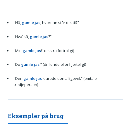
“Nå,
gamle jas
, hvordan står det til?”
“Hva’ så,
gamle jas
?”
“Min
gamle jas
!” (ekstra fortroligt)
“Du
gamle jas
.” (drillende eller hjerteligt)
“Den
gamle jas
klarede den alligevel.” (omtale i
tredjeperson)
Eksempler på brug