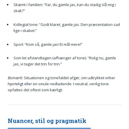
Skæmt i familien: “Far, du gamle jas, kan du stadig slå mig i
skak?”
Kollegial tone: “Godt klaret, gamle jas. Den præsentation sad
lige i skabet.”
Sport: “Kom så, gamle jas! Et mål mere!”
Som let afstandtagen (afhænger af tone): “Rolig nu, gamle
jas, vi tager det trin for trin.”
Bemærk:
Situationen og tonefaldet afgør, om udtrykket virker
hjerteligt eller en smule nedladende. I neutral, venlig tone
opfattes det oftest som kærligt.
Nuancer, stil og pragmatik