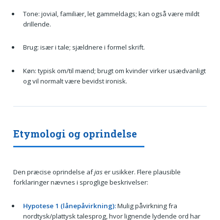
Tone: jovial, familiær, let gammeldags; kan også være mildt
drillende.
Brug: især i tale; sjældnere i formel skrift.
Køn: typisk om/til mænd; brugt om kvinder virker usædvanligt
og vil normalt være bevidst ironisk.
Etymologi og oprindelse
Den præcise oprindelse af
jas
er usikker. Flere plausible
forklaringer nævnes i sproglige beskrivelser:
Hypotese 1 (lånepåvirkning):
Mulig påvirkning fra
nordtysk/plattysk talesprog, hvor lignende lydende ord har