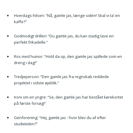
Hverdags-hilsen: “Nå, gamle jas, længe siden! Skal vi ta’ en
kaffe?”
Godmodigt drilleri: “Du gamle jas, du kan stadig lave en
perfekt frikadelle.”
Ros med humor: “Hold da op, den gamle jas spillede som en
dreng i dag!”
Tredjeperson: “Den gamle jas fra regnskab reddede
projektet i sidste øjeblik.”
Ironi om en yngre: “Se, den gamle jas har bestået kørekortet
på første forsøg!”
Genforening: “Hej, gamle jas - hvor blev du af efter
studietiden?”