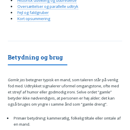
Historisk udvikling og udbredelse
Oversættelser og parallelle udtryk
Fejl og faldgruber
Kort opsummering
Betydning og brug
Gamle jas
betegner typisk en mand, som taleren står på venlig
fod med. Udtrykket signalerer uformel omgangstone, ofte med
et strejf af humor eller godmodig ironi. Selve ordet “gamle”
betyder ikke nødvendigvis, at personen er høj alder; det kan
også bruges om yngre i samme ånd som “gamle dreng”.
Primær betydning: kammeratlig, folkelig tiltale eller omtale af
en mand.