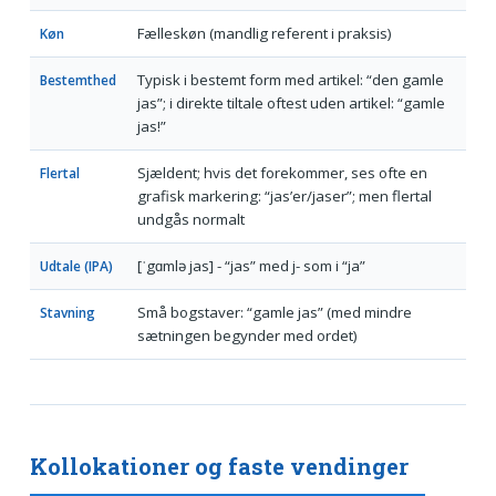
Fælleskøn (mandlig referent i praksis)
Køn
Typisk i bestemt form med artikel: “den gamle
Bestemthed
jas”; i direkte tiltale oftest uden artikel: “gamle
jas!”
Sjældent; hvis det forekommer, ses ofte en
Flertal
grafisk markering: “jas’er/jaser”; men flertal
undgås normalt
[ˈgɑmlə jas] - “jas” med j- som i “ja”
Udtale (IPA)
Små bogstaver: “gamle jas” (med mindre
Stavning
sætningen begynder med ordet)
Kollokationer og faste vendinger