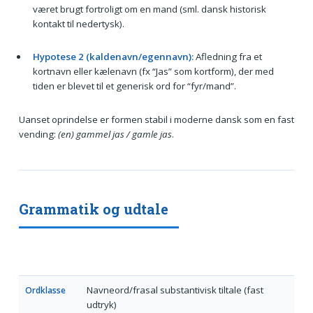
været brugt fortroligt om en mand (sml. dansk historisk
kontakt til nedertysk).
Hypotese 2 (kaldenavn/egennavn):
Afledning fra et
kortnavn eller kælenavn (fx “Jas” som kortform), der med
tiden er blevet til et generisk ord for “fyr/mand”.
Uanset oprindelse er formen stabil i moderne dansk som en fast
vending:
(en) gammel jas / gamle jas
.
Grammatik og udtale
Navneord/frasal substantivisk tiltale (fast
Ordklasse
udtryk)