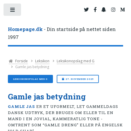
Toggle
Homepage.dk
- Din startside på nettet siden
1997
Forside
Leksikon
Leksikonopslag med G
Gamle jas betydning
LEKSIKONOPSLAG MED G
27. NOVEMBER 2025
Gamle jas betydning
GAMLE JAS
ER ET UFORMELT, LET GAMMELDAGS
DANSK UDTRYK, DER BRUGES OM ELLER TIL EN
MAND I EN JOVIAL, KAMMERATLIG TONE -
OMTRENT SOM “GAMLE DRENG” ELLER PÅ ENGELSK