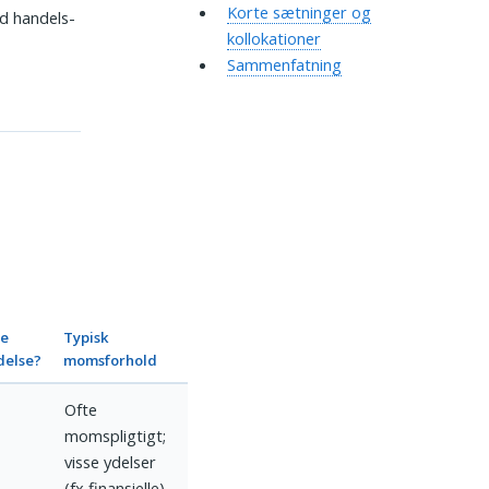
Korte sætninger og
d handels-
kollokationer
Sammenfatning
te
Typisk
else?
momsforhold
Ofte
momspligtigt;
visse ydelser
(fx finansielle)