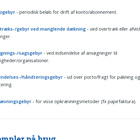
ogebyr
- periodisk beløb for drift af konto/abonnement.
træks-/gebyr ved manglende dækning
- ved overtræk eller afvis
inger.
gnings-/sagsgebyr
- ved indsendelse af ansøgninger til
igheder/organisationer.
endelses-/håndteringsgebyr
- ud over porto/fragt for pakning o
ering.
ævningsgebyr
- for visse opkrævningsmetoder (fx papirfaktura).
mpler på brug