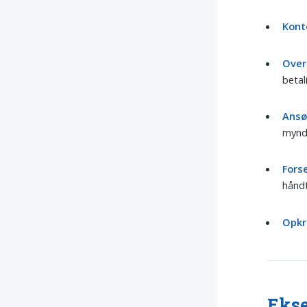
Kont
Over
betal
Ansø
mynd
Fors
håndt
Opkr
Ekse