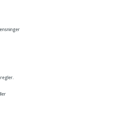
,
ænsninger
regler.
ler