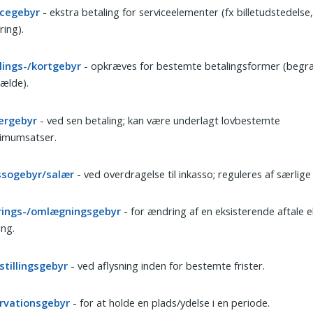
icegebyr
- ekstra betaling for serviceelementer (fx billetudstedelse
ring).
lings-/kortgebyr
- opkræves for bestemte betalingsformer (begr
ælde).
ergebyr
- ved sen betaling; kan være underlagt lovbestemte
imumsatser.
ssogebyr/salær
- ved overdragelse til inkasso; reguleres af særlige 
ings-/omlægningsgebyr
- for ændring af en eksisterende aftale el
ng.
stillingsgebyr
- ved aflysning inden for bestemte frister.
rvationsgebyr
- for at holde en plads/ydelse i en periode.