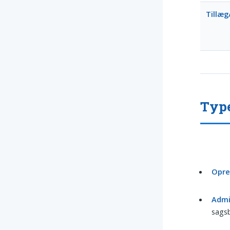
Tillæg
Type
Opre
Admi
sagsb