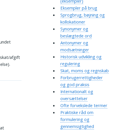
(eksempler)
Eksempler på brug
Sprogbrug, bøjning og
kollokationer
Synonymer og
beslægtede ord
rundet
Antonymer og
modsætninger
Historisk udvikling og
skat/afgift
regulering
else).
Skat, moms og regnskab
Forbrugerrettigheder
og god praksis
Internationalt og
oversættelser
Ofte forvekslede termer
Praktiske råd om
formulering og
gennemsigtighed
“at