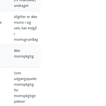
undtaget
Afgifter er ikke
te
moms i sig
selv; kan indgå
i
momsgrundlag
Ikke
momspligtig
Som
udgangspunkt
momspligtig
for
momspligtige
ydelser