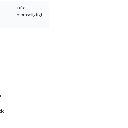
Ofte
momspligtigt
o.
de,