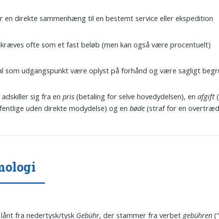
r en direkte sammenhæng til en bestemt service eller ekspedition
kræves ofte som et fast beløb (men kan også være procentuelt)
kal som udgangspunkt være oplyst på forhånd og være sagligt beg
adskiller sig fra en
pris
(betaling for selve hovedydelsen), en
afgift
(
offentlige uden direkte modydelse) og en
bøde
(straf for en overtræd
mologi
 lånt fra nedertysk/tysk
Gebühr
, der stammer fra verbet
gebühren
(