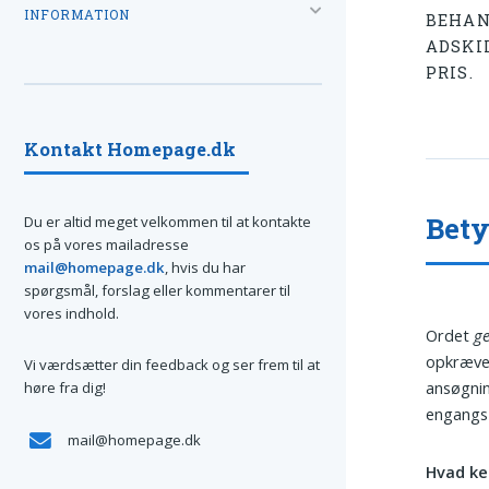
INFORMATION
BEHAN
ADSKI
PRIS.
Kontakt Homepage.dk
Bety
Du er altid meget velkommen til at kontakte
os på vores mailadresse
mail@homepage.dk
, hvis du har
spørgsmål, forslag eller kommentarer til
vores indhold.
Ordet
g
opkræver
Vi værdsætter din feedback og ser frem til at
ansøgnin
høre fra dig!
engangs- 
mail@homepage.dk
Hvad ke