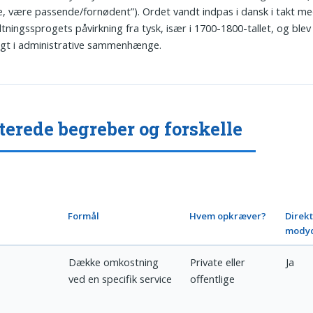
, være passende/fornødent”). Ordet vandt indpas i dansk i takt me
ltningssprogets påvirkning fra tysk, især i 1700-1800-tallet, og blev
igt i administrative sammenhænge.
terede begreber og forskelle
Formål
Hvem opkræver?
Direk
modyd
Dække omkostning
Private eller
Ja
ved en specifik service
offentlige