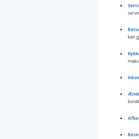
Serv
serve
Beta
kan g
Rykk
maks
Inka
Ændr
booki
Afbe
Rese