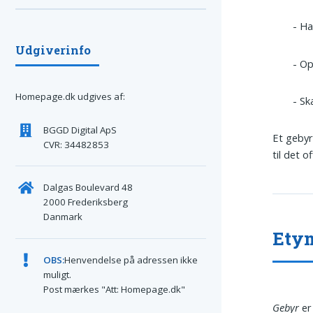
- Ha
Udgiverinfo
- Op
Homepage.dk udgives af:
- S
BGGD Digital ApS
Et gebyr 
CVR: 34482853
til det 
Dalgas Boulevard 48
2000 Frederiksberg
Danmark
Ety
OBS:
Henvendelse på adressen ikke
muligt.
Post mærkes "Att: Homepage.dk"
Gebyr
er