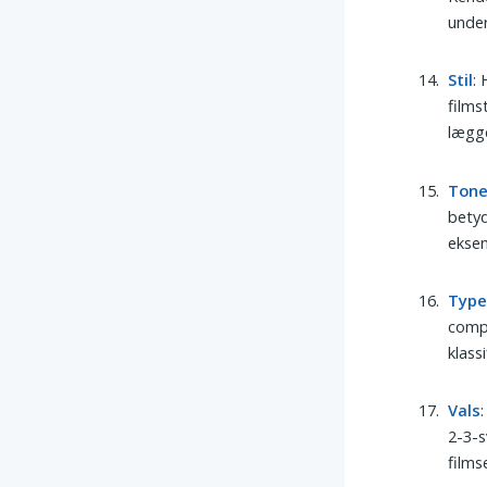
unde
Stil
:
films
lægge
Ton
betyd
eksem
Typ
compu
klass
Vals
2-3-s
films