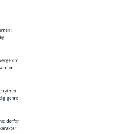
ernen i
lig
spørge om
 som en
e rytmer
dig genre
me; derfor
karakter.