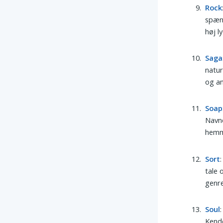
Rock
spænd
høj l
Saga
natur
og an
Soap
Navn
hemme
Sort
tale 
genre 
Soul
Kende