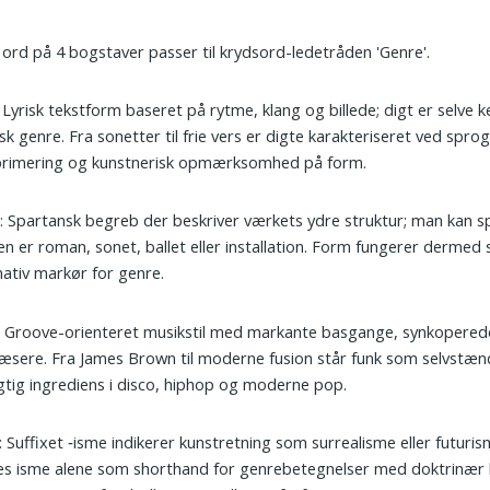
 ord på 4 bogstaver passer til krydsord-ledetråden 'Genre'.
: Lyrisk tekstform baseret på rytme, klang og billede; digt er selve k
sk genre. Fra sonetter til frie vers er digte karakteriseret ved sprog
rimering og kunstnerisk opmærksomhed på form.
m
: Spartansk begreb der beskriver værkets ydre struktur; man kan 
n er roman, sonet, ballet eller installation. Form fungerer dermed
nativ markør for genre.
: Groove-orienteret musikstil med markante basgange, synkopered
æsere. Fra James Brown til moderne fusion står funk som selvstæn
gtig ingrediens i disco, hiphop og moderne pop.
: Suffixet ‑isme indikerer kunstretning som surrealisme eller futuris
s isme alene som shorthand for genrebetegnelser med doktrinær 