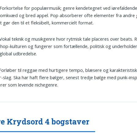
 Forkortelse for populærmusik; genre kendetegnet ved iørefaldende
 omkvæd og bred appel. Pop absorberer ofte elementer fra andre 
et gør den til et fleksibelt, kommercielt format.
 Vokal teknik og musikgenre hvor rytmisk tale placeres over beats. R
phop-kulturen og fungerer som fortællende, politisk og underhold
lobal udbredelse.
 Forløber til reggae med hurtigere tempo, blæsere og karakteristis
r-slag. Ska har haft flere bølger, senest tredje bølge med punk-insp
rer som levende nichegenre.
e Krydsord 4 bogstaver