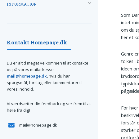
INFORMATION
Som Danm
intet mi
om du sp
her et k
Kontakt Homepage.dk
Genre er
tolkes i 
Du er altid meget velkommen til at kontakte
idéen om
os på vores mailadresse
krydsord
mail@homepage.dk
, hvis du har
spørgsmål, forslag eller kommentarer til
typisk k
vores indhold.
pågælden
Vi værdsætter din feedback og ser frem til at
For hvert
høre fra dig!
beskrivel
forstår 
mail@homepage.dk
styrker 
ordforrå