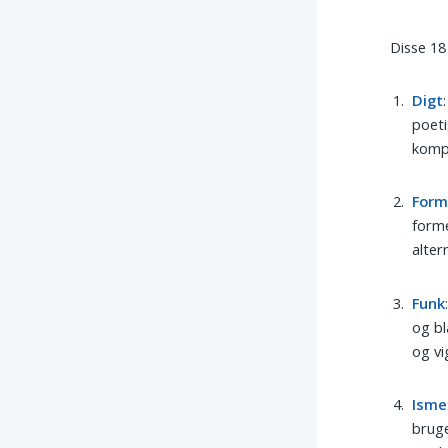
Disse 18
Digt
poeti
komp
For
forme
alter
Funk
og bl
og vi
Isme
bruge