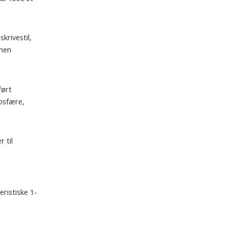
krivestil,
 men
ført
osfære,
 til
eristiske 1-