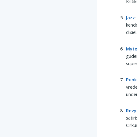
Kriti
Jazz
:
kende
dixie
Myt
guder
super
Punk
vrede
unde
Revy
satir
Cirku