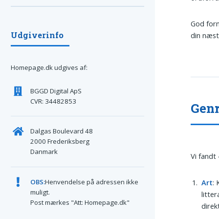
God forn
Udgiverinfo
din næst
Homepage.dk udgives af:
BGGD Digital ApS
CVR: 34482853
Genr
Dalgas Boulevard 48
2000 Frederiksberg
Danmark
Vi fandt
Art
: 
OBS:
Henvendelse på adressen ikke
muligt.
litte
Post mærkes "Att: Homepage.dk"
direk