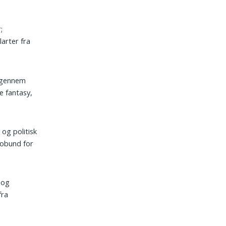
;
larter fra
l gennem
e fantasy,
og politisk
robund for
 og
fra