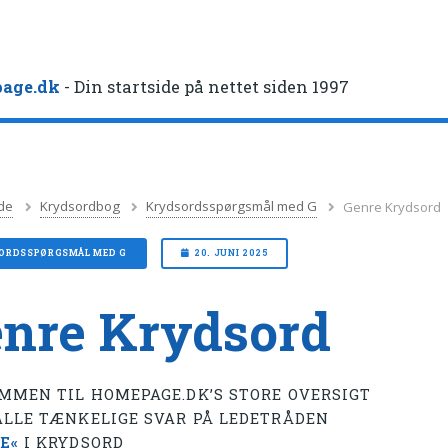
age.dk
- Din startside på nettet siden 1997
de
Krydsordbog
Krydsordsspørgsmål med G
Genre Krydsord
ORDSSPØRGSMÅL MED G
20. JUNI 2025
nre Krydsord
MMEN TIL HOMEPAGE.DK’S STORE OVERSIGT
ALLE TÆNKELIGE SVAR PÅ LEDETRÅDEN
E«
I KRYDSORD