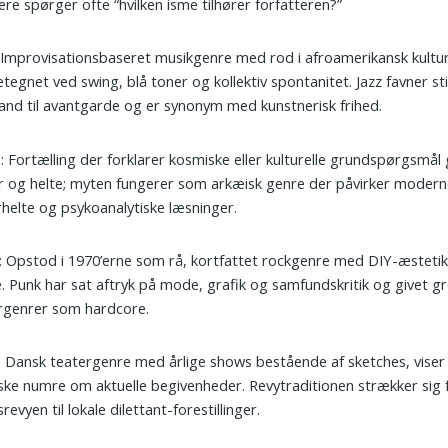
kere spørger ofte “hvilken isme tilhører forfatteren?”
 Improvisationsbaseret musikgenre med rod i afroamerikansk kultur
tegnet ved swing, blå toner og kollektiv spontanitet. Jazz favner sti
land til avantgarde og er synonym med kunstnerisk frihed.
e
: Fortælling der forklarer kosmiske eller kulturelle grundspørgsmå
 og helte; myten fungerer som arkæisk genre der påvirker modern
helte og psykoanalytiske læsninger.
: Opstod i 1970’erne som rå, kortfattet rockgenre med DIY-æstetik 
. Punk har sat aftryk på mode, grafik og samfundskritik og givet g
rgenrer som hardcore.
: Dansk teatergenre med årlige shows bestående af sketches, viser
iske numre om aktuelle begivenheder. Revytraditionen strækker sig 
srevyen til lokale dilettant-forestillinger.