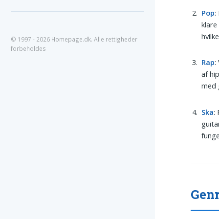
Pop
:
klare
hvilk
© 1997 - 2026 Homepage.dk. Alle rettigheder
forbeholdes
Rap
:
af hi
med g
Ska
:
guita
funge
Genr