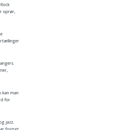
 Rock
or oprør,
ke
ortællinger
hangers.
ner,
ik kan man
rd for
g jazz.
ar fostret