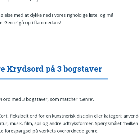
øjelse med at dykke ned i vores righoldige liste, og må
e ’Genre’ gå op i flammedans!
e Krydsord på 3 bogstaver
 4 ord med 3 bogstaver, som matcher 'Genre'.
Kort, fleksibelt ord for en kunstnerisk disciplin eller kategori; anve
ratur, musik, film, spil og andre udtryksformer. Spørgsmålet “hvilken
te forespørgsel på værkets overordnede genre.