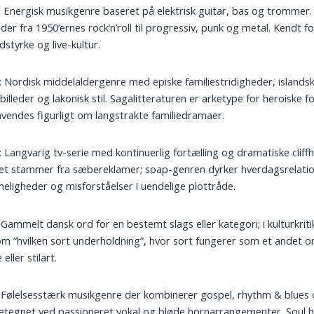
: Energisk musikgenre baseret på elektrisk guitar, bas og trommer.
er fra 1950’ernes rock’n’roll til progressiv, punk og metal. Kendt f
ydstyrke og live-kultur.
: Nordisk middelaldergenre med episke familiestridigheder, islands
billeder og lakonisk stil. Sagalitteraturen er arketype for heroiske f
vendes figurligt om langstrakte familiedramaer.
: Langvarig tv-serie med kontinuerlig fortælling og dramatiske cliff
et stammer fra sæbereklamer; soap-genren dyrker hverdagsrelatio
ligheder og misforståelser i uendelige plottråde.
: Gammelt dansk ord for en bestemt slags eller kategori; i kulturkrit
om “hvilken sort underholdning”, hvor sort fungerer som et andet o
eller stilart.
: Følelsesstærk musikgenre der kombinerer gospel, rhythm & blues o
tegnet ved passioneret vokal og bløde hornarrangementer. Soul h