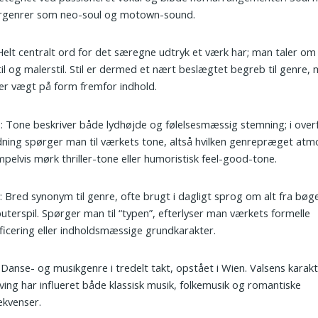
rgenrer som neo-soul og motown-sound.
 Helt centralt ord for det særegne udtryk et værk har; man taler om s
til og malerstil. Stil er dermed et nært beslægtet begreb til genre,
r vægt på form fremfor indhold.
e
: Tone beskriver både lydhøjde og følelsesmæssig stemning; i over
ning spørger man til værkets tone, altså hvilken genrepræget atm
pelvis mørk thriller-tone eller humoristisk feel-good-tone.
e
: Bred synonym til genre, ofte brugt i dagligt sprog om alt fra bøger
terspil. Spørger man til “typen”, efterlyser man værkets formelle
ificering eller indholdsmæssige grundkarakter.
: Danse- og musikgenre i tredelt takt, opstået i Wien. Valsens karakt
ving har influeret både klassisk musik, folkemusik og romantiske
ekvenser.