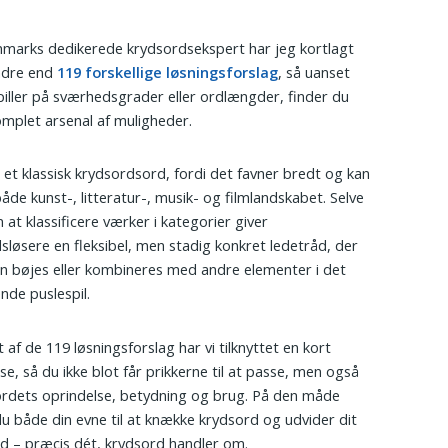
arks dedikerede krydsordsekspert har jeg kortlagt
ndre end
119 forskellige løsningsforslag
, så uanset
iller på sværhedsgrader eller ordlængder, finder du
omplet arsenal af muligheder.
 et klassisk krydsordsord, fordi det favner bredt og kan
både kunst-, litteratur-, musik- og filmlandskabet. Selve
 at klassificere værker i kategorier giver
sløsere en fleksibel, men stadig konkret ledetråd, der
an bøjes eller kombineres med andre elementer i det
de puslespil.
 af de 119 løsningsforslag har vi tilknyttet en kort
se, så du ikke blot får prikkerne til at passe, men også
ordets oprindelse, betydning og brug. På den måde
du både din evne til at knække krydsord og udvider dit
d – præcis dét, krydsord handler om.