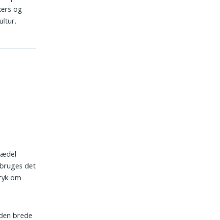
kers og
ultur.
å ædel
d bruges det
tryk om
l den brede