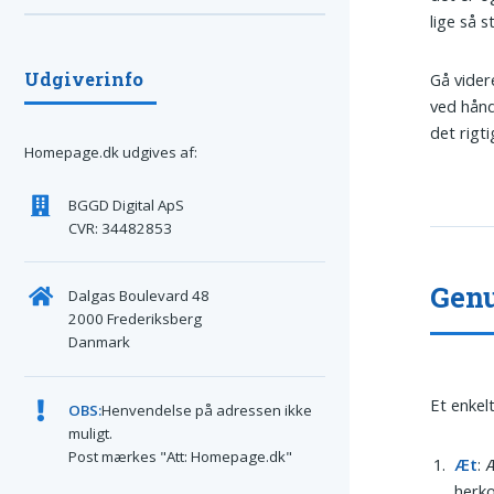
lige så 
Udgiverinfo
Gå vider
ved hånd
det rigt
Homepage.dk udgives af:
BGGD Digital ApS
CVR: 34482853
Genu
Dalgas Boulevard 48
2000 Frederiksberg
Danmark
Et enkel
OBS:
Henvendelse på adressen ikke
muligt.
Post mærkes "Att: Homepage.dk"
Æt
: 
herko