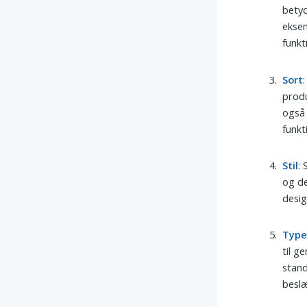
betyd
eksem
funkt
Sort
produ
også 
funkt
Stil
:
og de
desig
Typ
til g
stand
besl