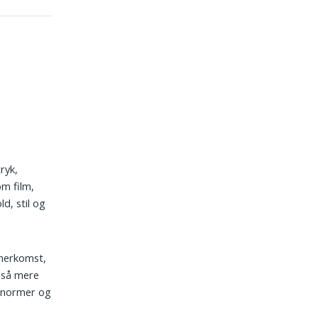
ryk,
m film,
d, stil og
 herkomst,
gså mere
e normer og