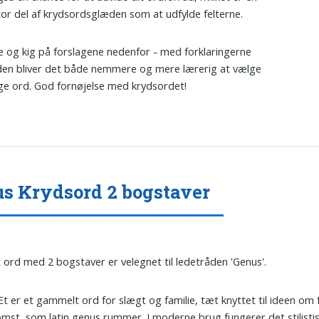
stor del af krydsordsglæden som at udfylde felterne.
e og kig på forslagene nedenfor - med forklaringerne
en bliver det både nemmere og mere lærerig at vælge
ige ord. God fornøjelse med krydsordet!
s Krydsord 2 bogstaver
t ord med 2 bogstaver er velegnet til ledetråden 'Genus'.
Æt er et gammelt ord for slægt og familie, tæt knyttet til ideen om 
mst, som latin genus rummer. I moderne brug fungerer det stilisti