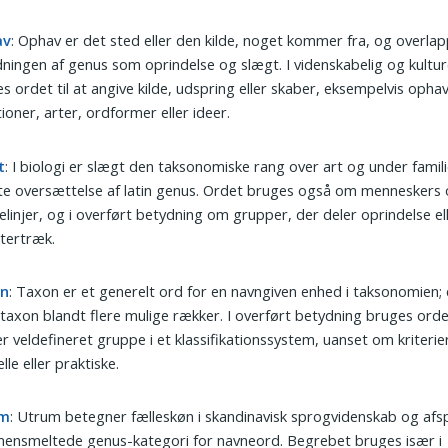
av
: Ophav er det sted eller den kilde, noget kommer fra, og overla
ningen af genus som oprindelse og slægt. I videnskabelig og kultur
s ordet til at angive kilde, udspring eller skaber, eksempelvis ophav 
tioner, arter, ordformer eller ideer.
t
: I biologi er slægt den taksonomiske rang over art og under famil
te oversættelse af latin genus. Ordet bruges også om menneskers 
ielinjer, og i overført betydning om grupper, der deler oprindelse el
tertræk.
on
: Taxon er et generelt ord for en navngiven enhed i taksonomien;
 taxon blandt flere mulige rækker. I overført betydning bruges ord
r veldefineret gruppe i et klassifikationssystem, uanset om kriterie
lle eller praktiske.
um
: Utrum betegner fælleskøn i skandinavisk sprogvidenskab og afs
ensmeltede genus-kategori for navneord. Begrebet bruges især i