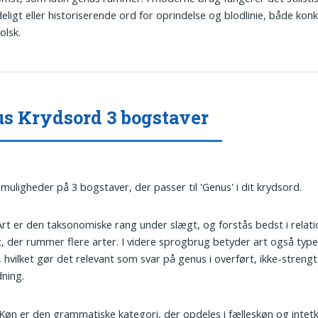
deligt eller historiserende ord for oprindelse og blodlinie, både kon
olsk.
s Krydsord 3 bogstaver
 muligheder på 3 bogstaver, der passer til 'Genus' i dit krydsord.
 Art er den taksonomiske rang under slægt, og forstås bedst i relatio
, der rummer flere arter. I videre sprogbrug betyder art også type 
, hvilket gør det relevant som svar på genus i overført, ikke-strengt
ning.
 Køn er den grammatiske kategori, der opdeles i fælleskøn og intet