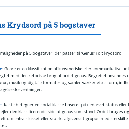
s Krydsord på 5 bogstaver
 muligheder på 5 bogstaver, der passer til 'Genus' i dit krydsord.
e
: Genre er en klassifikation af kunstneriske eller kommunikative udt
gtet med den retoriske brug af ordet genus. Begrebet anvendes o
ratur, musik og digitale formater og samler værker efter form, indhol
agelsesforventninger.
e
: Kaste betegner en social klasse baseret på nedarvet status eller
ejler den klassificerende side af genus som stand. Ordet bruges o
elt om enhver lukket eller stærkt afgrænset gruppe med særskilt
itet.