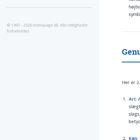
højti
symb
© 1997 - 2026 Homepage.dk. Alle rettigheder
forbeholdes
Genu
Her er 2
Art
:
slægt
slags
betyd
Køn
: