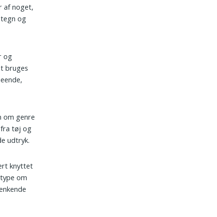
r af noget,
etegn og
r og
et bruges
seende,
en om genre
 fra tøj og
e udtryk.
ært knyttet
s type om
genkende