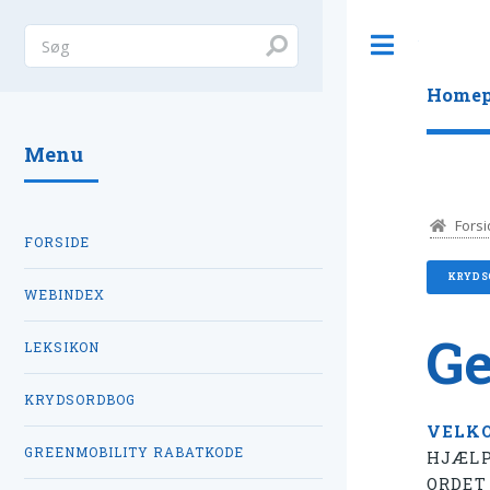
Toggle
Homep
Menu
Forsi
FORSIDE
KRYDS
WEBINDEX
Ge
LEKSIKON
KRYDSORDBOG
VELK
GREENMOBILITY RABATKODE
HJÆLP
ORDE