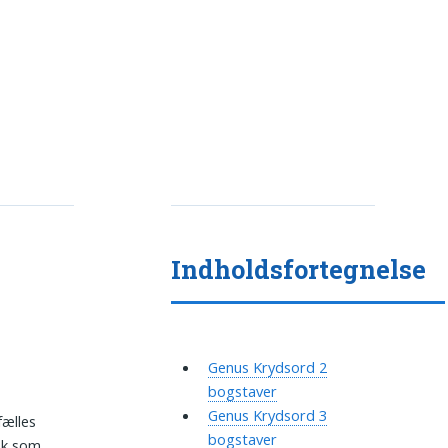
Indholdsfortegnelse
Genus Krydsord 2
bogstaver
Genus Krydsord 3
fælles
bogstaver
sk som