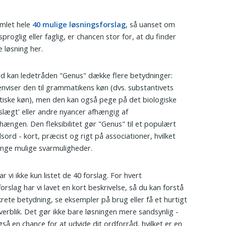
amlet hele
40 mulige løsningsforslag
, så uanset om
sproglig eller faglig, er chancen stor for, at du finder
e løsning her.
rd kan ledetråden "Genus" dække flere betydninger:
enviser den til grammatikens køn (dvs. substantivets
ske køn), men den kan også pege på det biologiske
slægt' eller andre nyancer afhængig af
ngen. Den fleksibilitet gør "Genus" til et populært
sord - kort, præcist og rigt på associationer, hvilket
nge mulige svarmuligheder.
r vi ikke kun listet de 40 forslag. For hvert
orslag har vi lavet en kort beskrivelse, så du kan forstå
rete betydning, se eksempler på brug eller få et hurtigt
overblik. Det gør ikke bare løsningen mere sandsynlig -
gså en chance for at udvide dit ordforråd, hvilket er en