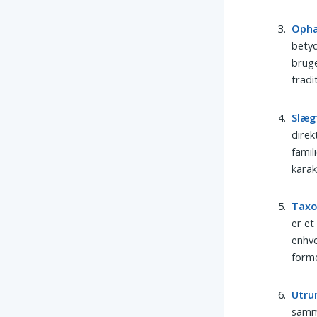
Oph
betyd
bruge
tradi
Slæg
direk
famil
karak
Tax
er et
enhve
forme
Utr
samm