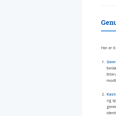
Genu
Her er 6
Genr
beslæ
litte
modt
Kast
og sp
gener
ident