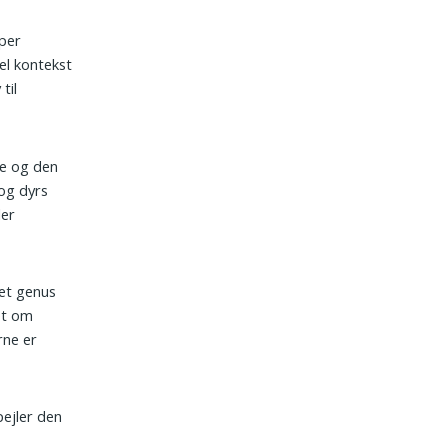
pper
el kontekst
til
ie og den
og dyrs
ler
 et genus
et om
rne er
pejler den