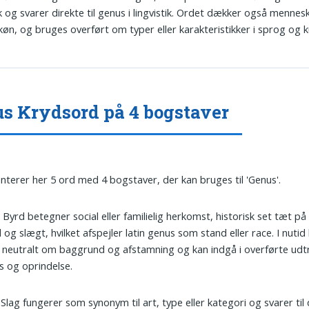
 og svarer direkte til genus i lingvistik. Ordet dækker også mennes
køn, og bruges overført om typer eller karakteristikker i sprog og k
s Krydsord på 4 bogstaver
nterer her 5 ord med 4 bogstaver, der kan bruges til 'Genus'.
: Byrd betegner social eller familielig herkomst, historisk set tæt p
 og slægt, hvilket afspejler latin genus som stand eller race. I nuti
neutralt om baggrund og afstamning og kan indgå i overførte ud
s og oprindelse.
: Slag fungerer som synonym til art, type eller kategori og svarer ti