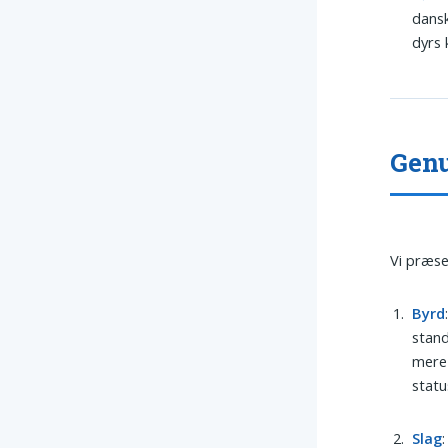
dansk
dyrs 
Genu
Vi præse
Byrd
stand
mere 
statu
Slag