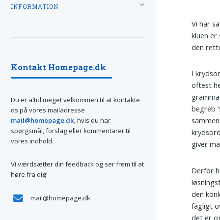
INFORMATION
Vi har s
kluen er 
den rett
Kontakt Homepage.dk
I krydso
oftest h
grammati
Du er altid meget velkommen til at kontakte
begreb '
os på vores mailadresse
sammenhæ
mail@homepage.dk
, hvis du har
spørgsmål, forslag eller kommentarer til
krydsord
vores indhold.
giver ma
Vi værdsætter din feedback og ser frem til at
Derfor ha
høre fra dig!
løsningsf
den konk
mail@homepage.dk
fagligt 
det er o