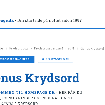
age.dk
- Din startside på nettet siden 1997
de
Krydsordbog
Krydsordsspørgsmål med G
Genus Krydsord
ORDSSPØRGSMÅL MED G
2. NOVEMBER 2025
nus Krydsord
OMMEN TIL HOMEPAGE.DK
- HER FÅR DU
, FORKLARINGER OG INSPIRATION TIL
T
GENUS
I KRYDSORD