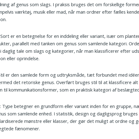
ning af genus som slags. I praksis bruges det om forskellige forme
pelvis værktøj, musik eller mad, når man ordner efter fælles kend
ion.
: Sort er en betegnelse for en inddeling eller variant, især om plante
kter, parallelt med tanken om genus som samlende kategori. Ord
i daglig tale om slags og kategorier, når man klassificerer efter ud
ion eller oprindelse.
 Stil er den samlede form og udtryksmåde, tæt forbundet med idé
rmed det retoriske genus. Overført bruges stil til at klassificere alt
n til kommunikationsformer, som en praktisk kategori af beslægted
e
: Type betegner en grundform eller variant inden for en gruppe, n
enus som samlende enhed. I statistik, design og dagligsprog bruge
ardiserede mønstre eller klasser, der gør det muligt at ordne og 
ægtede fænomener.