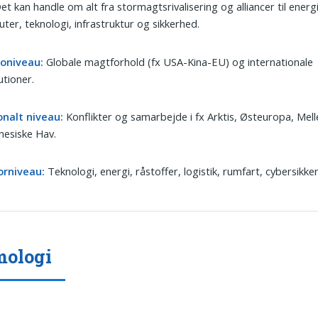
Det kan handle om alt fra stormagtsrivalisering og alliancer til energ
uter, teknologi, infrastruktur og sikkerhed.
oniveau:
Globale magtforhold (fx USA-Kina-EU) og internationale
tutioner.
onalt niveau:
Konflikter og samarbejde i fx Arktis, Østeuropa, Mel
nesiske Hav.
orniveau:
Teknologi, energi, råstoffer, logistik, rumfart, cybersikke
mologi