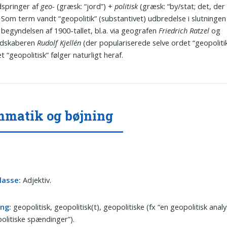
dspringer af
geo-
(græsk: “jord”) +
politisk
(græsk: “by/stat; det, der
. Som term vandt “geopolitik” (substantivet) udbredelse i slutningen
g begyndelsen af 1900-tallet, bl.a. via geografen
Friedrich Ratzel
og
ndskaberen
Rudolf Kjellén
(der populariserede selve ordet “geopolitik
t “geopolitisk” følger naturligt heraf.
matik og bøjning
lasse:
Adjektiv.
ing:
geopolitisk, geopolitisk(t), geopolitiske (fx “en geopolitisk analy
olitiske spændinger”).