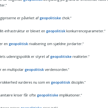
ter.”
gipriserne er påvirket af
geopolitiske
chok.”
llit-infrastruktur er blevet en
geopolitisk
konkurrenceparameter.”
 er en
geopolitisk
rivalisering om sjældne jordarter.”
ets udenrigspolitik er styret af
geopolitiske
realiteter.”
er en multipolar
geopolitisk
verdensorden.”
ersikkerhed vurderes nu som en
geopolitisk
disciplin.”
nitære kriser får ofte
geopolitiske
implikationer.”
storer priser
geopolitiske
risici ind.”