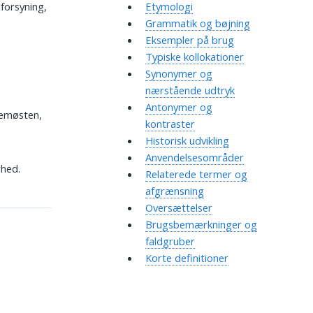
iforsyning,
Etymologi
Grammatik og bøjning
Eksempler på brug
Typiske kollokationer
Synonymer og
nærstående udtryk
Antonymer og
lemøsten,
kontraster
Historisk udvikling
Anvendelsesområder
rhed.
Relaterede termer og
afgrænsning
Oversættelser
Brugsbemærkninger og
faldgruber
Korte definitioner