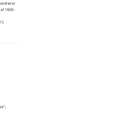
 vedrører
 af 1800-
”).
se”,