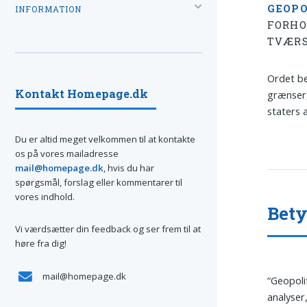
GEOPO
INFORMATION
FORHO
TVÆRS
Ordet be
Kontakt Homepage.dk
grænser,
staters 
Du er altid meget velkommen til at kontakte
os på vores mailadresse
mail@homepage.dk
, hvis du har
spørgsmål, forslag eller kommentarer til
vores indhold.
Bety
Vi værdsætter din feedback og ser frem til at
høre fra dig!
mail@homepage.dk
“Geopoli
analyser