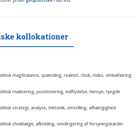
ske kollokationer
litisk magtbalance, spænding, realitet, chok, risiko, omkalfatring
litisk rivalisering, positionering, indflydelse, hensyn, tyngde
litisk strategi, analyse, tektonik, omstilling, afhængighed
litisk chokbølge, afkobling, omdirigering af forsyningskæder