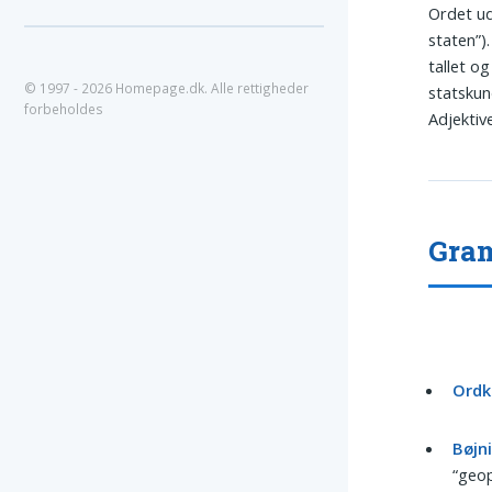
Ordet u
staten”)
tallet o
© 1997 - 2026 Homepage.dk. Alle rettigheder
statsku
forbeholdes
Adjektive
Gram
Ordk
Bøjn
“geop