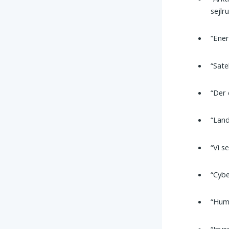
sejlru
“Ener
“Sate
“Der
“Land
“Vi s
“Cyb
“Huma
“Inve