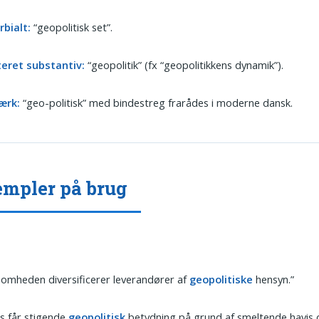
rbialt:
“geopolitisk set”.
teret substantiv:
“geopolitik” (fx “geopolitikkens dynamik”).
ærk:
“geo-politisk” med bindestreg frarådes i moderne dansk.
mpler på brug
somheden diversificerer leverandører af
geopolitiske
hensyn.”
is får stigende
geopolitisk
betydning på grund af smeltende havis 