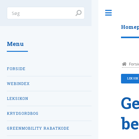
Toggle
Homep
Menu
Forsi
FORSIDE
LEKSI
WEBINDEX
Ge
LEKSIKON
KRYDSORDBOG
be
GREENMOBILITY RABATKODE