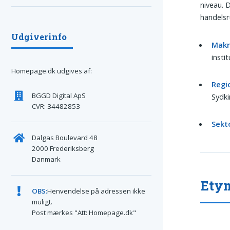
niveau. 
handelsr
Udgiverinfo
Makr
insti
Homepage.dk udgives af:
Regi
BGGD Digital ApS
Sydki
CVR: 34482853
Sekt
Dalgas Boulevard 48
2000 Frederiksberg
Danmark
Ety
OBS:
Henvendelse på adressen ikke
muligt.
Post mærkes "Att: Homepage.dk"