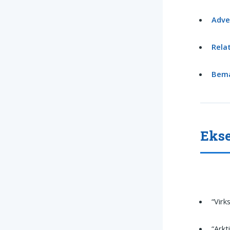
Adve
Rela
Bem
Ekse
“Virk
“Arkt