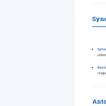
Syno
Syno
udenr
Besl
realp
Anto